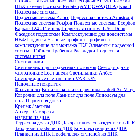
потолок
Натяжные потолки
Негорючие СМЛ потолки
ПВХ панели
Потолки Perfaten
AMF
OWA (ОВА)
Knauf
Подвесные системы
Подвесная система Албес
Подвесная система Armstrong
Подвесная система Рокфон
Подвесные системы Ecophon
Каркас Т24 - Гайпель
Подвесная система USG Donn
Фасадная подсистема
Комплектующие для подсистемы
НВФ
Подвесы
Угловые профили
Профили и
комплектующие для монтажа ГКЛ
Элементы подвесной
системы Гайпель
Гребенки
Раскладки
Подвесная
система Primet
Светильники
Светильники для подвесных потолков
Светодиодные
ультратонкие Led панели
Светильники Албес
Светодиодные светильники VARTON
Напольные покрытия
Фальшполы
Виниловая плитка для пола Tarkett Art Vinyl
Ковролин для пола
Ламинат для пола
Линолеум для
пола
Паркетная доска
Крепеж / метизы
Анкеры
Саморезы
Изделия из ДПК
Террасная доска ДПК
Декоративное ограждение из ДПК
Заборный профиль из ДПК
Комплектующие из ДПК
Планкен из ДПК
Профиль для ступеней из ДПК