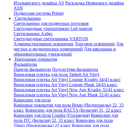
Итальянского дизайна AS
Раскладка Немецкого дизайна
АSN
Подвесная система Primet
Светильники
Светильники для подвесных потолков
Светодиодные ультратонкие Led панели
Светильники Албес
Светодиодные светильники VARTON
Административное освещение
Торговое освещение
Для
чистых и медицинских помещений
Для школьных и
образовательных учреждений
Напольные покрытия
Фальшполы
Панели фальшпола
Подсистема фальшпола
Виниловая плитка для пола Tarkett Art Vinyl
Виниловая плитка Art Vinyl Lounge Kvadro 34/43 класс
Виниловая плитка Art Vinyl Lounge Plank 34/43 класс
Виниловая плитка Art Vinyl New Age Kvadro 32/41 класс
Виниловая плитка Art Vinyl New Age Plank 32/41 класс
Ковролин для пола
Ковровые покрытия для пола Betap (Нидерланды) 32, 33
класс
Ковролин для пола BALTA (Бельгия) 31, 32 класс
Ковролин для пола Condor (Голландия)
Ковролин для
пола ITC (Бельгия) 32, 33 класс
Ковролин для пола
Timzo (Нидерланды) 22 класс
Ковролин для пола