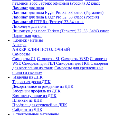
петлевой ворс Зартекс офисный (Россия) 32 класс
Ламинат для пола
Ламинат для пола Egger Pro 32, 33 класс (Германия)
Ламинат для пола Egger Pro 32, 33 класс (Россия)
Ламинат «RITTER» (Риттер) 33-34 класс
Линолеум для пола
Линолеум для пола Tarkett (Таркетт) 32, 33, 34/43 класс
Паркетная доска
Крепеж / метизы
Анкеры
АНКЕР-КЛИН ПОТОЛОЧНЫЙ
Саморезы
Саморезы CL
Саморезы SL
Саморезы WSD
Саморезы
WSE
Саморезы для ГВЛ
Саморезы для ГКЛ
Саморезы
для крепления из стали
Саморезы для крепления из
стали со сверлом
Изделия из ДПК
Террасная доска ДПК
Декоративное ограждение из ДПК
Заборный профиль из ДПК
Комплектующие из ДПК
Планкен из ДПК
Профиль для ступеней из ДПК
Сайдинг из ДПК
Строительные материалы