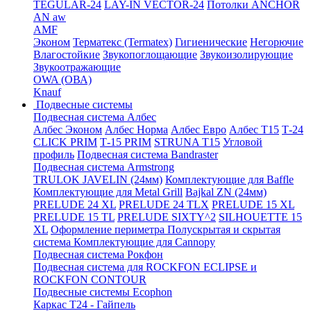
TEGULAR-24
LAY-IN VECTOR-24
Потолки ANCHOR
AN aw
AMF
Эконом
Терматекс (Termatex)
Гигиенические
Негорючие
Влагостойкие
Звукопоглощающие
Звукоизолирующие
Звукоотражающие
OWA (ОВА)
Knauf
Подвесные системы
Подвесная система Албес
Албес Эконом
Албес Норма
Албес Евро
Албес T15
Т-24
CLICK PRIM
Т-15 PRIM
STRUNA Т15
Угловой
профиль
Подвесная система Bandraster
Подвесная система Armstrong
TRULOK JAVELIN (24мм)
Комплектующие для Baffle
Комплектующие для Metal Grill
Bajkal ZN (24мм)
PRELUDE 24 XL
PRELUDE 24 TLX
PRELUDE 15 XL
PRELUDE 15 TL
PRELUDE SIXTY^2
SILHOUETTE 15
XL
Оформление периметра
Полускрытая и скрытая
система
Комплектующие для Cannopy
Подвесная система Рокфон
Подвесная система для ROCKFON ECLIPSE и
ROCKFON CONTOUR
Подвесные системы Ecophon
Каркас Т24 - Гайпель