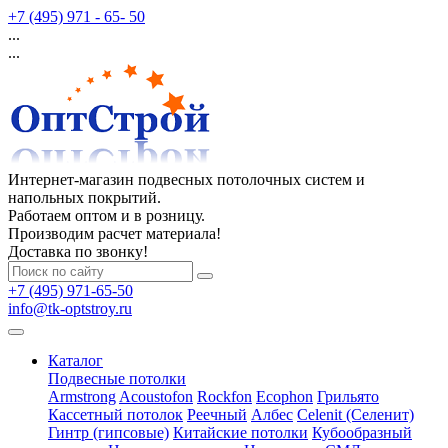
+7 (495) 971 - 65- 50
...
...
Интернет-магазин подвесных потолочных систем и
напольных покрытий.
Работаем оптом и в розницу.
Производим расчет материала!
Доставка по звонку!
+7 (495) 971-65-50
info@tk-optstroy.ru
Каталог
Подвесные потолки
Armstrong
Acoustofon
Rockfon
Ecophon
Грильято
Кассетный потолок
Реечный
Албес
Celenit (Селенит)
Гинтр (гипсовые)
Китайские потолки
Кубообразный