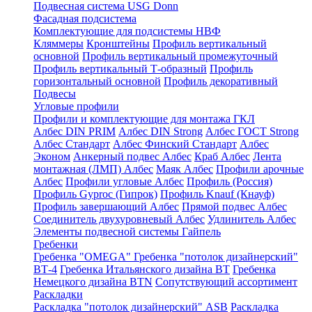
Подвесная система USG Donn
Фасадная подсистема
Комплектующие для подсистемы НВФ
Кляммеры
Кронштейны
Профиль вертикальный
основной
Профиль вертикальный промежуточный
Профиль вертикальный Т-образный
Профиль
горизонтальный основной
Профиль декоративный
Подвесы
Угловые профили
Профили и комплектующие для монтажа ГКЛ
Албес DIN PRIM
Албес DIN Strong
Албес ГОСТ Strong
Албес Стандарт
Албес Финский Стандарт
Албес
Эконом
Анкерный подвес Албес
Краб Албес
Лента
монтажная (ЛМП) Албес
Маяк Албес
Профили арочные
Албес
Профили угловые Албес
Профиль (Россия)
Профиль Gyproc (Гипрок)
Профиль Knauf (Кнауф)
Профиль завершающий Албес
Прямой подвес Албес
Соединитель двухуровневый Албес
Удлинитель Албес
Элементы подвесной системы Гайпель
Гребенки
Гребенка "OMEGA"
Гребенка "потолок дизайнерский"
ВТ-4
Гребенка Итальянского дизайна BT
Гребенка
Немецкого дизайна ВТN
Сопутствующий ассортимент
Раскладки
Раскладка "потолок дизайнерский" ASB
Раскладка