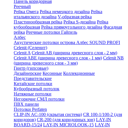
Панель коридорная
Реечный
Рейка Омега
Рейка немецкого дизайна
Рейка
итальянского дизайна
V-образная рейка
Пластинообразная рейка
Рейка S-дизайна
Рейка
кубообразная
Рейка прямоугольного дизайна
Фасадная
рейка
Реечные потолки Гайпель
Албес
Акустические потолки острова Албес SOUND PROFI
Celenit (Селенит)
Celenit A
Celenit AB (ширина древесного слоя - 2 мм)
Celenit ABE (ширина древесного слоя - 1 мм)
Celenit NB
(ширина древесного слоя - 3 мм)
Гинтр (гипсовые)
Дизайнерские
Кесонные
Коллекционные
Представительские
Китайские потолки
Кубообразный потолок
Натяжные потолки
Негорючие СМЛ потолки
ПВХ панели
Потолки Perfaten
CLIP-IN AC-100 (скрытая система)
CR 100-1/100-2 (для
коридоров)
CR-200 (для коридорных зон)
LAY-IN
BOARD-15/24
LAY-IN MICROLOOK-15
LAY-IN