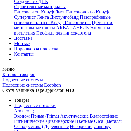
Сайдинг из ДПК
Строительные материалы
Гипсокартон Кнауф Лист
Гипсоволокно Кнауф
Суперлист
Лента Дихтунгсбанд
Пазогребневые
гипсовые плиты "Кнауф-Гипсоплита"
Цементно-
минеральные плиты АКВАПАНЕЛЬ
Элементы
крепления
Профиль для гипсокартона
Доставка
Монтаж
Порошковая покраска
Контакты
Меню
Каталог товаров
Подвесные системы
Подвесные системы Ecophon
Скотч-машинка Tape applicator 0410
Товары
Подвесные потолки
Armstrong
Эконом
Прима (Prima)
Акустические
Влагостойкие
Гигиенические
Дизайнерские
Цветные
Orcal (металл)
Cellio (металл)
Деревянные
Негорючие
Cannopy