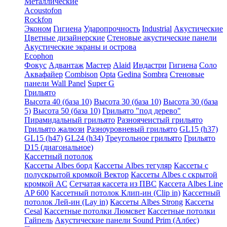
Металлические
Acoustofon
Rockfon
Эконом
Гигиена
Ударопрочность
Industrial
Акустические
Цветные дизайнерские
Стеновые акустические панели
Акустические экраны и острова
Ecophon
Фокус
Адвантаж
Мастер
Alaid
Индастри
Гигиена
Соло
Аквафайер
Combison
Opta
Gedina
Sombra
Стеновые
панели Wall Panel
Super G
Грильято
Высота 40 (база 10)
Высота 30 (база 10)
Высота 30 (база
5)
Высота 50 (база 10)
Грильято "под дерево"
Пирамидальный грильято
Разноячеистый грильято
Грильято жалюзи
Разноуровневый грильято
GL15 (h37)
GL15 (h47)
GL24 (h34)
Треугольное грильято
Грильято
D15 (диагональное)
Кассетный потолок
Кассеты Albes борд
Кассеты Albes тегуляр
Кассеты с
полускрытой кромкой Вектор
Кассеты Albes с скрытой
кромкой AC
Сетчатая кассета из ПВС
Кассета Albes Line
AP 600
Кассетный потолок Клип-ин (Clip in)
Кассетный
потолок Лей-ин (Lay in)
Кассеты Albes Strong
Кассеты
Cesal
Кассетные потолки Люмсвет
Кассетные потолки
Гайпель
Акустические панели Sound Prim (Албес)