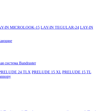
AY-IN MICROLOOK-15
LAY-IN TEGULAR-24
LAY-IN
жающие
я система Bandraster
PRELUDE 24 TLX
PRELUDE 15 XL
PRELUDE 15 TL
annopy