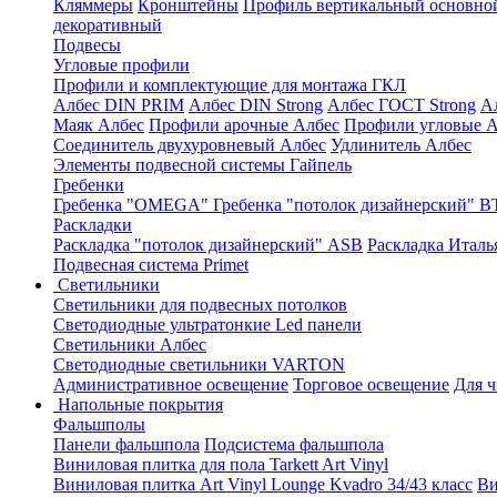
Кляммеры
Кронштейны
Профиль вертикальный основно
декоративный
Подвесы
Угловые профили
Профили и комплектующие для монтажа ГКЛ
Албес DIN PRIM
Албес DIN Strong
Албес ГОСТ Strong
А
Маяк Албес
Профили арочные Албес
Профили угловые А
Соединитель двухуровневый Албес
Удлинитель Албес
Элементы подвесной системы Гайпель
Гребенки
Гребенка "OMEGA"
Гребенка "потолок дизайнерский" В
Раскладки
Раскладка "потолок дизайнерский" ASB
Раскладка Италь
Подвесная система Primet
Светильники
Светильники для подвесных потолков
Светодиодные ультратонкие Led панели
Светильники Албес
Светодиодные светильники VARTON
Административное освещение
Торговое освещение
Для 
Напольные покрытия
Фальшполы
Панели фальшпола
Подсистема фальшпола
Виниловая плитка для пола Tarkett Art Vinyl
Виниловая плитка Art Vinyl Lounge Kvadro 34/43 класс
Ви