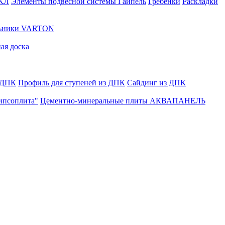
ГКЛ
Элементы подвесной системы Гайпель
Гребенки
Раскладки
льники VARTON
ая доска
 ДПК
Профиль для ступеней из ДПК
Сайдинг из ДПК
ипсоплита"
Цементно-минеральные плиты АКВАПАНЕЛЬ