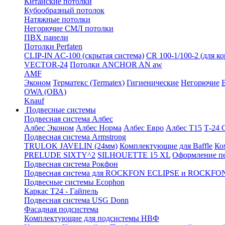
Китайские потолки
Кубообразный потолок
Натяжные потолки
Негорючие СМЛ потолки
ПВХ панели
Потолки Perfaten
CLIP-IN AC-100 (скрытая система)
CR 100-1/100-2 (для к
VECTOR-24
Потолки ANCHOR AN aw
AMF
Эконом
Терматекс (Termatex)
Гигиенические
Негорючие
OWA (ОВА)
Knauf
Подвесные системы
Подвесная система Албес
Албес Эконом
Албес Норма
Албес Евро
Албес T15
Т-24
Подвесная система Armstrong
TRULOK JAVELIN (24мм)
Комплектующие для Baffle
Ко
PRELUDE SIXTY^2
SILHOUETTE 15 XL
Оформление п
Подвесная система Рокфон
Подвесная система для ROCKFON ECLIPSE и ROCK
Подвесные системы Ecophon
Каркас Т24 - Гайпель
Подвесная система USG Donn
Фасадная подсистема
Комплектующие для подсистемы НВФ