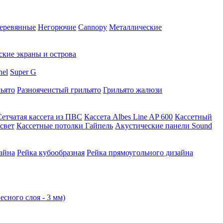
еревянные
Негорючие
Cannopy
Металлические
ские экраны и острова
nel
Super G
ьято
Разноячеистый грильято
Грильято жалюзи
Сетчатая кассета из ПВС
Кассета Albes Line AP 600
Кассетный
свет
Кассетные потолки Гайпель
Акустические панели Sound
айна
Рейка кубообразная
Рейка прямоугольного дизайна
есного слоя - 3 мм)