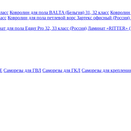
ласс
Ковролин для пола BALTA (Бельгия) 31, 32 класс
Ковролин 
асс
Ковролин для пола петлевой ворс Зартекс офисный (Россия) 
ат для пола Egger Pro 32, 33 класс (Россия)
Ламинат «RITTER» (Р
E
Саморезы для ГВЛ
Саморезы для ГКЛ
Саморезы для крепления