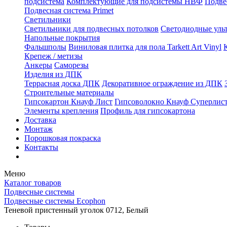
подсистема
Комплектующие для подсистемы НВФ
Подве
Подвесная система Primet
Светильники
Светильники для подвесных потолков
Светодиодные уль
Напольные покрытия
Фальшполы
Виниловая плитка для пола Tarkett Art Vinyl
Крепеж / метизы
Анкеры
Саморезы
Изделия из ДПК
Террасная доска ДПК
Декоративное ограждение из ДПК
Строительные материалы
Гипсокартон Кнауф Лист
Гипсоволокно Кнауф Суперлис
Элементы крепления
Профиль для гипсокартона
Доставка
Монтаж
Порошковая покраска
Контакты
Меню
Каталог товаров
Подвесные системы
Подвесные системы Ecophon
Теневой пристенный уголок 0712, Белый