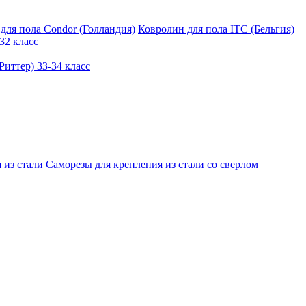
для пола Condor (Голландия)
Ковролин для пола ITC (Бельгия)
32 класс
иттер) 33-34 класс
 из стали
Саморезы для крепления из стали со сверлом