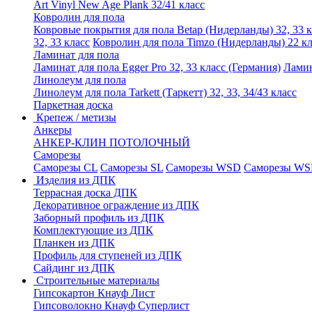
Art Vinyl New Age Plank 32/41 класс
Ковролин для пола
Ковровые покрытия для пола Betap (Нидерланды) 32, 33 к
32, 33 класс
Ковролин для пола Timzo (Нидерланды) 22 кл
Ламинат для пола
Ламинат для пола Egger Pro 32, 33 класс (Германия)
Ламин
Линолеум для пола
Линолеум для пола Tarkett (Таркетт) 32, 33, 34/43 класс
Паркетная доска
Крепеж / метизы
Анкеры
АНКЕР-КЛИН ПОТОЛОЧНЫЙ
Саморезы
Саморезы CL
Саморезы SL
Саморезы WSD
Саморезы WS
Изделия из ДПК
Террасная доска ДПК
Декоративное ограждение из ДПК
Заборный профиль из ДПК
Комплектующие из ДПК
Планкен из ДПК
Профиль для ступеней из ДПК
Сайдинг из ДПК
Строительные материалы
Гипсокартон Кнауф Лист
Гипсоволокно Кнауф Суперлист