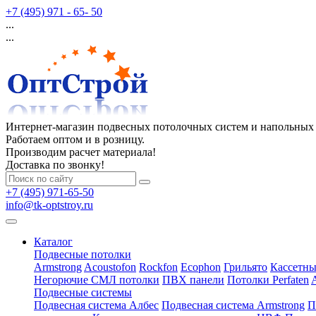
+7 (495) 971 - 65- 50
...
...
Интернет-магазин подвесных потолочных систем и напольных
Работаем оптом и в розницу.
Производим расчет материала!
Доставка по звонку!
+7 (495) 971-65-50
info@tk-optstroy.ru
Каталог
Подвесные потолки
Armstrong
Acoustofon
Rockfon
Ecophon
Грильято
Кассетны
Негорючие СМЛ потолки
ПВХ панели
Потолки Perfaten
Подвесные системы
Подвесная система Албес
Подвесная система Armstrong
П