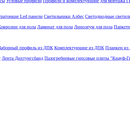
сы
Угловые профили
Профили и комплектующие для монтажа 
тратонкие Led панели
Светильники Албес
Светодиодные свети
Ковролин для пола
Ламинат для пола
Линолеум для пола
Паркетн
Заборный профиль из ДПК
Комплектующие из ДПК
Планкен из
т
Лента Дихтунгсбанд
Пазогребневые гипсовые плиты "Кнауф-Г