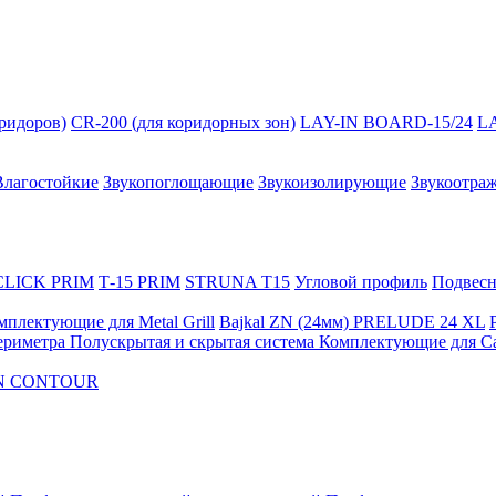
оридоров)
CR-200 (для коридорных зон)
LAY-IN BOARD-15/24
L
Влагостойкие
Звукопоглощающие
Звукоизолирующие
Звукоотра
 CLICK PRIM
Т-15 PRIM
STRUNA Т15
Угловой профиль
Подвесна
мплектующие для Metal Grill
Bajkal ZN (24мм)
PRELUDE 24 XL
ериметра
Полускрытая и скрытая система
Комплектующие для C
FON CONTOUR