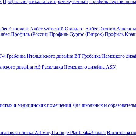
й
Профиль вертикальный промежуточный
Профиль вертикальны
лбес Стандарт
Албес Финский Стандарт
Албес Эконом
Анкерны
лбес
Профиль (Россия)
Профиль Gyproc (Гипрок)
Профиль Knauf
Т-4
Гребенка Итальянского дизайна BT
Гребенка Немецкого диз
янского дизайна AS
Раскладка Немецкого дизайна АSN
чистых и медицинских помещений
Для школьных и образовател
ниловая плитка Art Vinyl Lounge Plank 34/43 класс
Виниловая пли