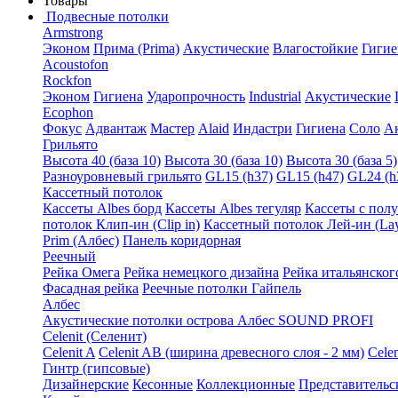
Товары
Подвесные потолки
Armstrong
Эконом
Прима (Prima)
Акустические
Влагостойкие
Гигие
Acoustofon
Rockfon
Эконом
Гигиена
Ударопрочность
Industrial
Акустические
Ecophon
Фокус
Адвантаж
Мастер
Alaid
Индастри
Гигиена
Соло
А
Грильято
Высота 40 (база 10)
Высота 30 (база 10)
Высота 30 (база 5)
Разноуровневый грильято
GL15 (h37)
GL15 (h47)
GL24 (h
Кассетный потолок
Кассеты Albes борд
Кассеты Albes тегуляр
Кассеты с пол
потолок Клип-ин (Clip in)
Кассетный потолок Лей-ин (Lay
Prim (Албес)
Панель коридорная
Реечный
Рейка Омега
Рейка немецкого дизайна
Рейка итальянског
Фасадная рейка
Реечные потолки Гайпель
Албес
Акустические потолки острова Албес SOUND PROFI
Celenit (Селенит)
Celenit A
Celenit AB (ширина древесного слоя - 2 мм)
Cele
Гинтр (гипсовые)
Дизайнерские
Кесонные
Коллекционные
Представительс