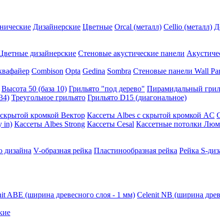
нические
Дизайнерские
Цветные
Orcal (металл)
Cellio (металл)
Д
Цветные дизайнерские
Стеновые акустические панели
Акустиче
квафайер
Combison
Opta
Gedina
Sombra
Стеновые панели Wall Pa
Высота 50 (база 10)
Грильято "под дерево"
Пирамидальный грил
34)
Треугольное грильято
Грильято D15 (диагональное)
ускрытой кромкой Вектор
Кассеты Albes с скрытой кромкой AC
 in)
Кассеты Albes Strong
Кассеты Cesal
Кассетные потолки Люм
о дизайна
V-образная рейка
Пластинообразная рейка
Рейка S-диз
nit ABE (ширина древесного слоя - 1 мм)
Celenit NB (ширина древ
кие