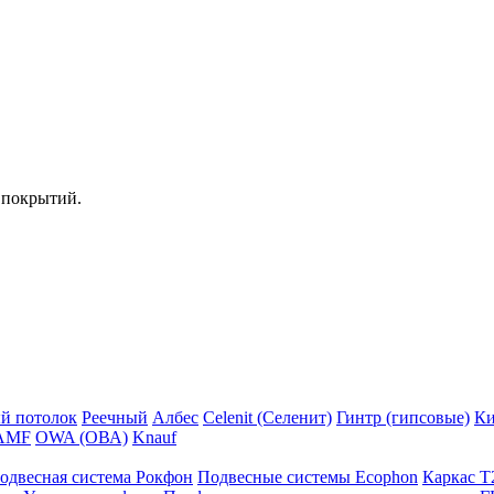
 покрытий.
й потолок
Реечный
Албес
Celenit (Селенит)
Гинтр (гипсовые)
Ки
AMF
OWA (ОВА)
Knauf
одвесная система Рокфон
Подвесные системы Ecophon
Каркас Т