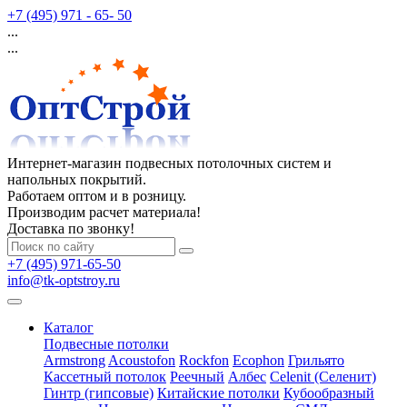
+7 (495) 971 - 65- 50
...
...
Интернет-магазин подвесных потолочных систем и
напольных покрытий.
Работаем оптом и в розницу.
Производим расчет материала!
Доставка по звонку!
+7 (495) 971-65-50
info@tk-optstroy.ru
Каталог
Подвесные потолки
Armstrong
Acoustofon
Rockfon
Ecophon
Грильято
Кассетный потолок
Реечный
Албес
Celenit (Селенит)
Гинтр (гипсовые)
Китайские потолки
Кубообразный