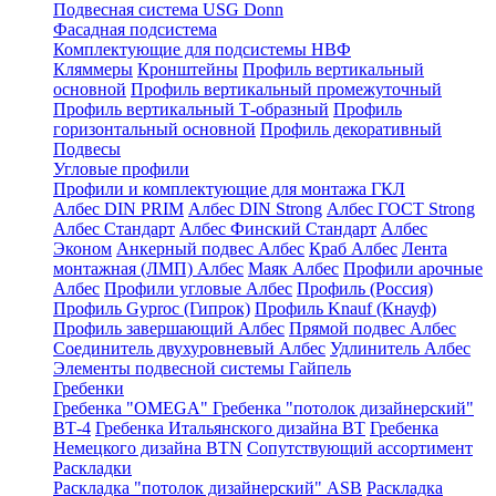
Подвесная система USG Donn
Фасадная подсистема
Комплектующие для подсистемы НВФ
Кляммеры
Кронштейны
Профиль вертикальный
основной
Профиль вертикальный промежуточный
Профиль вертикальный Т-образный
Профиль
горизонтальный основной
Профиль декоративный
Подвесы
Угловые профили
Профили и комплектующие для монтажа ГКЛ
Албес DIN PRIM
Албес DIN Strong
Албес ГОСТ Strong
Албес Стандарт
Албес Финский Стандарт
Албес
Эконом
Анкерный подвес Албес
Краб Албес
Лента
монтажная (ЛМП) Албес
Маяк Албес
Профили арочные
Албес
Профили угловые Албес
Профиль (Россия)
Профиль Gyproc (Гипрок)
Профиль Knauf (Кнауф)
Профиль завершающий Албес
Прямой подвес Албес
Соединитель двухуровневый Албес
Удлинитель Албес
Элементы подвесной системы Гайпель
Гребенки
Гребенка "OMEGA"
Гребенка "потолок дизайнерский"
ВТ-4
Гребенка Итальянского дизайна BT
Гребенка
Немецкого дизайна ВТN
Сопутствующий ассортимент
Раскладки
Раскладка "потолок дизайнерский" ASB
Раскладка