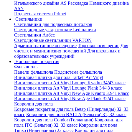
Итальянского дизайна AS
Раскладка Немецкого дизайна
АSN
Подвесная система Primet
Светильники
Светильники для подвесных потолков
Светодиодные ультратонкие Led панели
Светильники Албес
Светодиодные светильники VARTON
Административное освещение
Торговое освещение
Для
чистых и медицинских помещений
Для школьных и
образовательных учреждений
Напольные покрытия
Фальшполы
Панели фальшпола
Подсистема фальшпола
Виниловая плитка для пола Tarkett Art Vinyl
Виниловая плитка Art Vinyl Lounge Kvadro 34/43 класс
Виниловая плитка Art Vinyl Lounge Plank 34/43 класс
Виниловая плитка Art Vinyl New Age Kvadro 32/41 класс
Виниловая плитка Art Vinyl New Age Plank 32/41 класс
Ковролин для пола
Ковровые покрытия для пола Betap (Нидерланды) 32, 33
класс
Ковролин для пола BALTA (Бельгия) 31, 32 класс
Ковролин для пола Condor (Голландия)
Ковролин для
пола ITC (Бельгия) 32, 33 класс
Ковролин для пола
Timzo (Нидерланды) 22 класс
Ковролин для пола