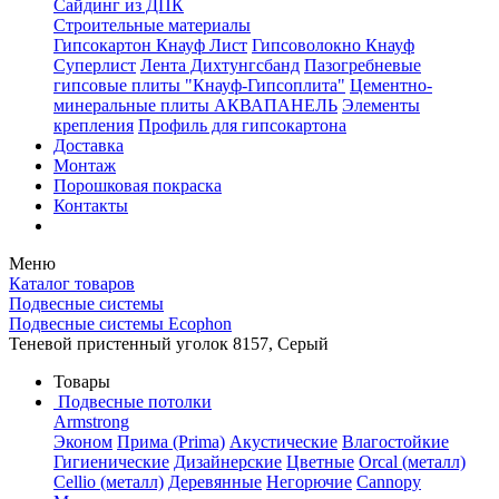
Сайдинг из ДПК
Строительные материалы
Гипсокартон Кнауф Лист
Гипсоволокно Кнауф
Суперлист
Лента Дихтунгсбанд
Пазогребневые
гипсовые плиты "Кнауф-Гипсоплита"
Цементно-
минеральные плиты АКВАПАНЕЛЬ
Элементы
крепления
Профиль для гипсокартона
Доставка
Монтаж
Порошковая покраска
Контакты
Меню
Каталог товаров
Подвесные системы
Подвесные системы Ecophon
Теневой пристенный уголок 8157, Серый
Товары
Подвесные потолки
Armstrong
Эконом
Прима (Prima)
Акустические
Влагостойкие
Гигиенические
Дизайнерские
Цветные
Orcal (металл)
Cellio (металл)
Деревянные
Негорючие
Cannopy