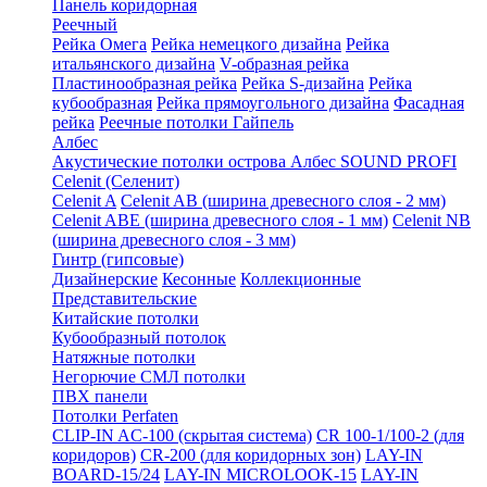
Панель коридорная
Реечный
Рейка Омега
Рейка немецкого дизайна
Рейка
итальянского дизайна
V-образная рейка
Пластинообразная рейка
Рейка S-дизайна
Рейка
кубообразная
Рейка прямоугольного дизайна
Фасадная
рейка
Реечные потолки Гайпель
Албес
Акустические потолки острова Албес SOUND PROFI
Celenit (Селенит)
Celenit A
Celenit AB (ширина древесного слоя - 2 мм)
Celenit ABE (ширина древесного слоя - 1 мм)
Celenit NB
(ширина древесного слоя - 3 мм)
Гинтр (гипсовые)
Дизайнерские
Кесонные
Коллекционные
Представительские
Китайские потолки
Кубообразный потолок
Натяжные потолки
Негорючие СМЛ потолки
ПВХ панели
Потолки Perfaten
CLIP-IN AC-100 (скрытая система)
CR 100-1/100-2 (для
коридоров)
CR-200 (для коридорных зон)
LAY-IN
BOARD-15/24
LAY-IN MICROLOOK-15
LAY-IN