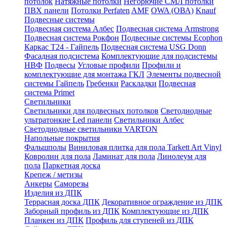
потолок
Натяжные потолки
Негорючие СМЛ потолки
ПВХ панели
Потолки Perfaten
AMF
OWA (ОВА)
Knauf
Подвесные системы
Подвесная система Албес
Подвесная система Armstrong
Подвесная система Рокфон
Подвесные системы Ecophon
Каркас Т24 - Гайпель
Подвесная система USG Donn
Фасадная подсистема
Комплектующие для подсистемы
НВФ
Подвесы
Угловые профили
Профили и
комплектующие для монтажа ГКЛ
Элементы подвесной
системы Гайпель
Гребенки
Раскладки
Подвесная
система Primet
Светильники
Светильники для подвесных потолков
Светодиодные
ультратонкие Led панели
Светильники Албес
Светодиодные светильники VARTON
Напольные покрытия
Фальшполы
Виниловая плитка для пола Tarkett Art Vinyl
Ковролин для пола
Ламинат для пола
Линолеум для
пола
Паркетная доска
Крепеж / метизы
Анкеры
Саморезы
Изделия из ДПК
Террасная доска ДПК
Декоративное ограждение из ДПК
Заборный профиль из ДПК
Комплектующие из ДПК
Планкен из ДПК
Профиль для ступеней из ДПК