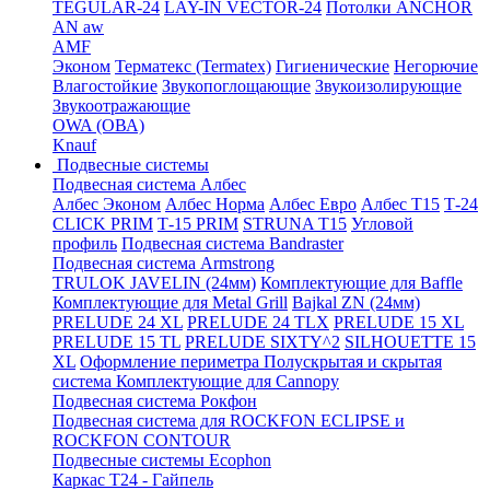
TEGULAR-24
LAY-IN VECTOR-24
Потолки ANCHOR
AN aw
AMF
Эконом
Терматекс (Termatex)
Гигиенические
Негорючие
Влагостойкие
Звукопоглощающие
Звукоизолирующие
Звукоотражающие
OWA (ОВА)
Knauf
Подвесные системы
Подвесная система Албес
Албес Эконом
Албес Норма
Албес Евро
Албес T15
Т-24
CLICK PRIM
Т-15 PRIM
STRUNA Т15
Угловой
профиль
Подвесная система Bandraster
Подвесная система Armstrong
TRULOK JAVELIN (24мм)
Комплектующие для Baffle
Комплектующие для Metal Grill
Bajkal ZN (24мм)
PRELUDE 24 XL
PRELUDE 24 TLX
PRELUDE 15 XL
PRELUDE 15 TL
PRELUDE SIXTY^2
SILHOUETTE 15
XL
Оформление периметра
Полускрытая и скрытая
система
Комплектующие для Cannopy
Подвесная система Рокфон
Подвесная система для ROCKFON ECLIPSE и
ROCKFON CONTOUR
Подвесные системы Ecophon
Каркас Т24 - Гайпель