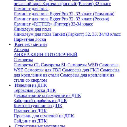
петлевой ворс Зартекс офисный (Россия) 32 класс
Ламинат для пола
Ламинат для пола Egger Pro 32, 33 класс (Германия)
Ламинат для пола Egger Pro 32, 33 класс (Россия)
Ламинат «RITTER» (Риттер) 33-34 класс
Линолеум для пола
Линолеум для пола Tarkett (Таркетт) 32, 33, 34/43 класс
Паркетная доска
Крепеж / метизы
Анкеры
АНКЕР-КЛИН ПОТОЛОЧНЫЙ
Саморезы
Саморезы CL
Саморезы SL
Саморезы WSD
Саморезы
WSE
Саморезы для ГВЛ
Саморезы для ГКЛ
Саморезы
для крепления из стали
Саморезы для крепления из
стали со сверлом
Изделия из ДПК
Террасная доска ДПК
Декоративное ограждение из ДПК
Заборный профиль из ДПК
Комплектующие из ДПК
Планкен из ДПК
Профиль для ступеней из ДПК
Сайдинг из ДПК
Строительные материалы