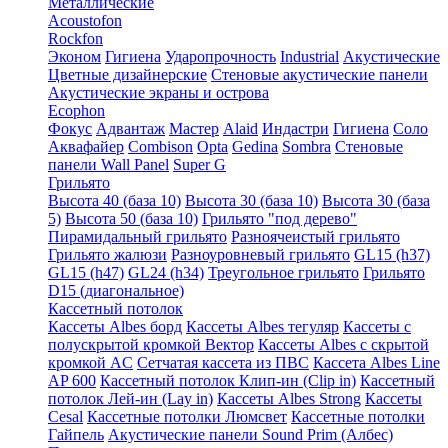
Металлические
Acoustofon
Rockfon
Эконом
Гигиена
Ударопрочность
Industrial
Акустические
Цветные дизайнерские
Стеновые акустические панели
Акустические экраны и острова
Ecophon
Фокус
Адвантаж
Мастер
Alaid
Индастри
Гигиена
Соло
Аквафайер
Combison
Opta
Gedina
Sombra
Стеновые
панели Wall Panel
Super G
Грильято
Высота 40 (база 10)
Высота 30 (база 10)
Высота 30 (база
5)
Высота 50 (база 10)
Грильято "под дерево"
Пирамидальный грильято
Разноячеистый грильято
Грильято жалюзи
Разноуровневый грильято
GL15 (h37)
GL15 (h47)
GL24 (h34)
Треугольное грильято
Грильято
D15 (диагональное)
Кассетный потолок
Кассеты Albes борд
Кассеты Albes тегуляр
Кассеты с
полускрытой кромкой Вектор
Кассеты Albes с скрытой
кромкой AC
Сетчатая кассета из ПВС
Кассета Albes Line
AP 600
Кассетный потолок Клип-ин (Clip in)
Кассетный
потолок Лей-ин (Lay in)
Кассеты Albes Strong
Кассеты
Cesal
Кассетные потолки Люмсвет
Кассетные потолки
Гайпель
Акустические панели Sound Prim (Албес)