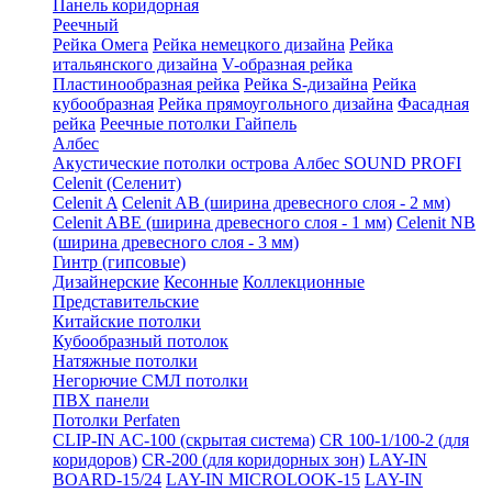
Панель коридорная
Реечный
Рейка Омега
Рейка немецкого дизайна
Рейка
итальянского дизайна
V-образная рейка
Пластинообразная рейка
Рейка S-дизайна
Рейка
кубообразная
Рейка прямоугольного дизайна
Фасадная
рейка
Реечные потолки Гайпель
Албес
Акустические потолки острова Албес SOUND PROFI
Celenit (Селенит)
Celenit A
Celenit AB (ширина древесного слоя - 2 мм)
Celenit ABE (ширина древесного слоя - 1 мм)
Celenit NB
(ширина древесного слоя - 3 мм)
Гинтр (гипсовые)
Дизайнерские
Кесонные
Коллекционные
Представительские
Китайские потолки
Кубообразный потолок
Натяжные потолки
Негорючие СМЛ потолки
ПВХ панели
Потолки Perfaten
CLIP-IN AC-100 (скрытая система)
CR 100-1/100-2 (для
коридоров)
CR-200 (для коридорных зон)
LAY-IN
BOARD-15/24
LAY-IN MICROLOOK-15
LAY-IN