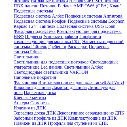
потолок
Натяжные потолки
Негорючие СМЛ потолки
ПВХ панели
Потолки Perfaten
AMF
OWA (ОВА)
Knauf
Подвесные системы
Подвесная система Албес
Подвесная система Armstrong
Подвесная система Рокфон
Подвесные системы Ecophon
Каркас Т24 - Гайпель
Подвесная система USG Donn
Фасадная подсистема
Комплектующие для подсистемы
НВФ
Подвесы
Угловые профили
Профили и
комплектующие для монтажа ГКЛ
Элементы подвесной
системы Гайпель
Гребенки
Раскладки
Подвесная
система Primet
Светильники
Светильники для подвесных потолков
Светодиодные
ультратонкие Led панели
Светильники Албес
Светодиодные светильники VARTON
Напольные покрытия
Фальшполы
Виниловая плитка для пола Tarkett Art Vinyl
Ковролин для пола
Ламинат для пола
Линолеум для
пола
Паркетная доска
Крепеж / метизы
Анкеры
Саморезы
Изделия из ДПК
Террасная доска ДПК
Декоративное ограждение из ДПК
Заборный профиль из ДПК
Комплектующие из ДПК
Планкен из ДПК
Профиль для ступеней из ДПК