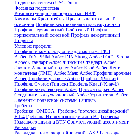
Подвесная система USG Donn
Фасадная подсистема
Комплектующие для подсистемы НВФ
Кляммеры
Кронштейны
Профиль вертикальный
основной
Профиль вертикальный промежуточный
Профиль вертикальный Т-образный
Профиль
горизонтальный основной
Профиль декоративный
Подвесы
Угловые профили
Профили и комплектующие для монтажа ГКЛ
Албес DIN PRIM
Албес DIN Strong
Албес ГОСТ Strong
Албес Стандарт
Албес Финский Стандарт
Албес
Эконом
Анкерный подвес Албес
Краб Албес
Лента
монтажная (ЛМП) Албес
Маяк Албес
Профили арочные
Албес
Профили угловые Албес
Профиль (Россия)
Профиль Gyproc (Гипрок)
Профиль Knauf (Кнауф)
Профиль завершающий Албес
Прямой подвес Албес
Соединитель двухуровневый Албес
Удлинитель Албес
Элементы подвесной системы Гайпель
Гребенки
Гребенка "OMEGA"
Гребенка "потолок дизайнерский"
ВТ-4
Гребенка Итальянского дизайна BT
Гребенка
Немецкого дизайна ВТN
Сопутствующий ассортимент
Раскладки
Раскладка "потолок дизайнерский" ASB
Раскладка