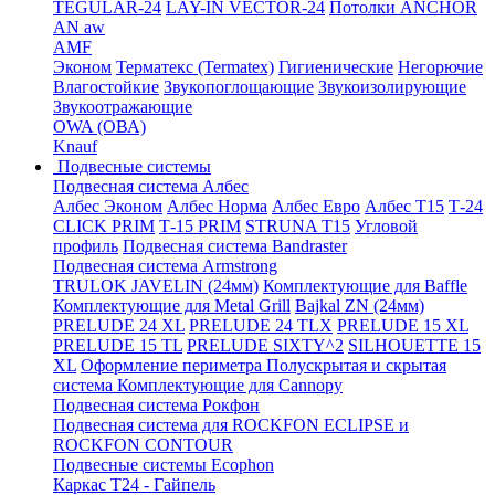
TEGULAR-24
LAY-IN VECTOR-24
Потолки ANCHOR
AN aw
AMF
Эконом
Терматекс (Termatex)
Гигиенические
Негорючие
Влагостойкие
Звукопоглощающие
Звукоизолирующие
Звукоотражающие
OWA (ОВА)
Knauf
Подвесные системы
Подвесная система Албес
Албес Эконом
Албес Норма
Албес Евро
Албес T15
Т-24
CLICK PRIM
Т-15 PRIM
STRUNA Т15
Угловой
профиль
Подвесная система Bandraster
Подвесная система Armstrong
TRULOK JAVELIN (24мм)
Комплектующие для Baffle
Комплектующие для Metal Grill
Bajkal ZN (24мм)
PRELUDE 24 XL
PRELUDE 24 TLX
PRELUDE 15 XL
PRELUDE 15 TL
PRELUDE SIXTY^2
SILHOUETTE 15
XL
Оформление периметра
Полускрытая и скрытая
система
Комплектующие для Cannopy
Подвесная система Рокфон
Подвесная система для ROCKFON ECLIPSE и
ROCKFON CONTOUR
Подвесные системы Ecophon
Каркас Т24 - Гайпель