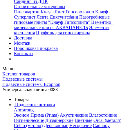
Сайдинг из ДПК
Строительные материалы
Гипсокартон Кнауф Лист
Гипсоволокно Кнауф
Суперлист
Лента Дихтунгсбанд
Пазогребневые
гипсовые плиты "Кнауф-Гипсоплита"
Цементно-
минеральные плиты АКВАПАНЕЛЬ
Элементы
крепления
Профиль для гипсокартона
Доставка
Монтаж
Порошковая покраска
Контакты
Меню
Каталог товаров
Подвесные системы
Подвесные системы Ecophon
Универсальная клипса 0083
Товары
Подвесные потолки
Armstrong
Эконом
Прима (Prima)
Акустические
Влагостойкие
Гигиенические
Дизайнерские
Цветные
Orcal (металл)
Cellio (металл)
Деревянные
Негорючие
Cannopy