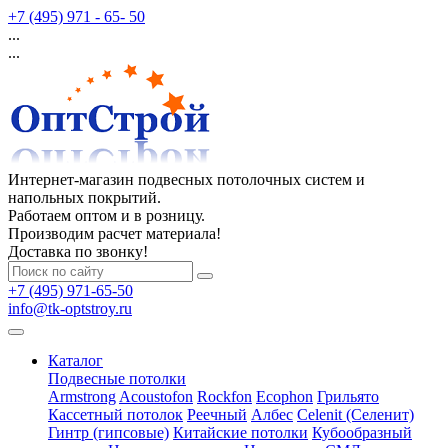
+7 (495) 971 - 65- 50
...
...
Интернет-магазин подвесных потолочных систем и
напольных покрытий.
Работаем оптом и в розницу.
Производим расчет материала!
Доставка по звонку!
+7 (495) 971-65-50
info@tk-optstroy.ru
Каталог
Подвесные потолки
Armstrong
Acoustofon
Rockfon
Ecophon
Грильято
Кассетный потолок
Реечный
Албес
Celenit (Селенит)
Гинтр (гипсовые)
Китайские потолки
Кубообразный