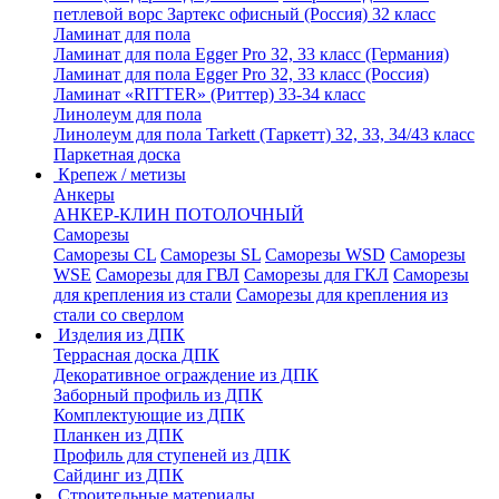
петлевой ворс Зартекс офисный (Россия) 32 класс
Ламинат для пола
Ламинат для пола Egger Pro 32, 33 класс (Германия)
Ламинат для пола Egger Pro 32, 33 класс (Россия)
Ламинат «RITTER» (Риттер) 33-34 класс
Линолеум для пола
Линолеум для пола Tarkett (Таркетт) 32, 33, 34/43 класс
Паркетная доска
Крепеж / метизы
Анкеры
АНКЕР-КЛИН ПОТОЛОЧНЫЙ
Саморезы
Саморезы CL
Саморезы SL
Саморезы WSD
Саморезы
WSE
Саморезы для ГВЛ
Саморезы для ГКЛ
Саморезы
для крепления из стали
Саморезы для крепления из
стали со сверлом
Изделия из ДПК
Террасная доска ДПК
Декоративное ограждение из ДПК
Заборный профиль из ДПК
Комплектующие из ДПК
Планкен из ДПК
Профиль для ступеней из ДПК
Сайдинг из ДПК
Строительные материалы