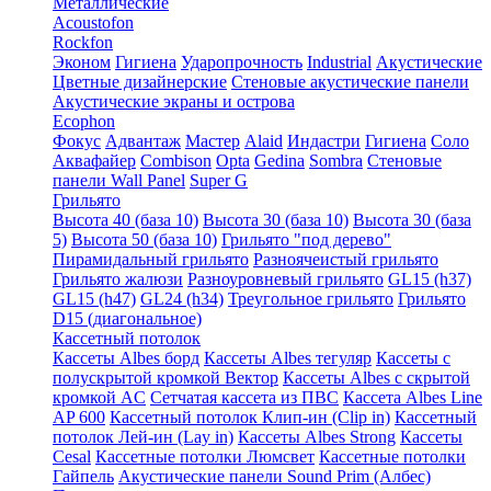
Металлические
Acoustofon
Rockfon
Эконом
Гигиена
Ударопрочность
Industrial
Акустические
Цветные дизайнерские
Стеновые акустические панели
Акустические экраны и острова
Ecophon
Фокус
Адвантаж
Мастер
Alaid
Индастри
Гигиена
Соло
Аквафайер
Combison
Opta
Gedina
Sombra
Стеновые
панели Wall Panel
Super G
Грильято
Высота 40 (база 10)
Высота 30 (база 10)
Высота 30 (база
5)
Высота 50 (база 10)
Грильято "под дерево"
Пирамидальный грильято
Разноячеистый грильято
Грильято жалюзи
Разноуровневый грильято
GL15 (h37)
GL15 (h47)
GL24 (h34)
Треугольное грильято
Грильято
D15 (диагональное)
Кассетный потолок
Кассеты Albes борд
Кассеты Albes тегуляр
Кассеты с
полускрытой кромкой Вектор
Кассеты Albes с скрытой
кромкой AC
Сетчатая кассета из ПВС
Кассета Albes Line
AP 600
Кассетный потолок Клип-ин (Clip in)
Кассетный
потолок Лей-ин (Lay in)
Кассеты Albes Strong
Кассеты
Cesal
Кассетные потолки Люмсвет
Кассетные потолки
Гайпель
Акустические панели Sound Prim (Албес)