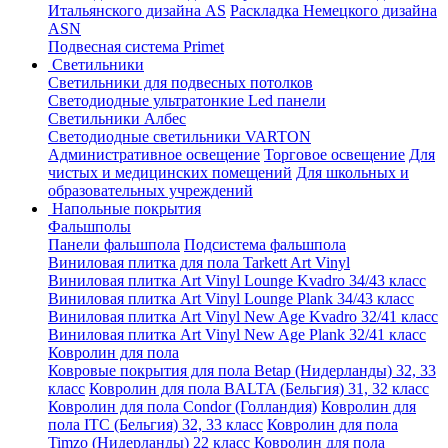
Итальянского дизайна AS
Раскладка Немецкого дизайна
АSN
Подвесная система Primet
Светильники
Светильники для подвесных потолков
Светодиодные ультратонкие Led панели
Светильники Албес
Светодиодные светильники VARTON
Административное освещение
Торговое освещение
Для
чистых и медицинских помещений
Для школьных и
образовательных учреждений
Напольные покрытия
Фальшполы
Панели фальшпола
Подсистема фальшпола
Виниловая плитка для пола Tarkett Art Vinyl
Виниловая плитка Art Vinyl Lounge Kvadro 34/43 класс
Виниловая плитка Art Vinyl Lounge Plank 34/43 класс
Виниловая плитка Art Vinyl New Age Kvadro 32/41 класс
Виниловая плитка Art Vinyl New Age Plank 32/41 класс
Ковролин для пола
Ковровые покрытия для пола Betap (Нидерланды) 32, 33
класс
Ковролин для пола BALTA (Бельгия) 31, 32 класс
Ковролин для пола Condor (Голландия)
Ковролин для
пола ITC (Бельгия) 32, 33 класс
Ковролин для пола
Timzo (Нидерланды) 22 класс
Ковролин для пола