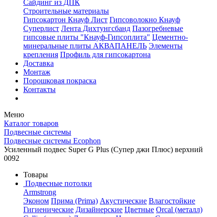
Сайдинг из ДПК
Строительные материалы
Гипсокартон Кнауф Лист
Гипсоволокно Кнауф
Суперлист
Лента Дихтунгсбанд
Пазогребневые
гипсовые плиты "Кнауф-Гипсоплита"
Цементно-
минеральные плиты АКВАПАНЕЛЬ
Элементы
крепления
Профиль для гипсокартона
Доставка
Монтаж
Порошковая покраска
Контакты
Меню
Каталог товаров
Подвесные системы
Подвесные системы Ecophon
Усиленный подвес Super G Plus (Супер джи Плюс) верхний
0092
Товары
Подвесные потолки
Armstrong
Эконом
Прима (Prima)
Акустические
Влагостойкие
Гигиенические
Дизайнерские
Цветные
Orcal (металл)