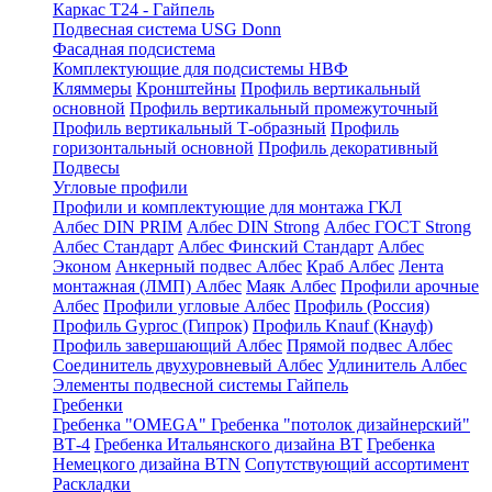
Каркас Т24 - Гайпель
Подвесная система USG Donn
Фасадная подсистема
Комплектующие для подсистемы НВФ
Кляммеры
Кронштейны
Профиль вертикальный
основной
Профиль вертикальный промежуточный
Профиль вертикальный Т-образный
Профиль
горизонтальный основной
Профиль декоративный
Подвесы
Угловые профили
Профили и комплектующие для монтажа ГКЛ
Албес DIN PRIM
Албес DIN Strong
Албес ГОСТ Strong
Албес Стандарт
Албес Финский Стандарт
Албес
Эконом
Анкерный подвес Албес
Краб Албес
Лента
монтажная (ЛМП) Албес
Маяк Албес
Профили арочные
Албес
Профили угловые Албес
Профиль (Россия)
Профиль Gyproc (Гипрок)
Профиль Knauf (Кнауф)
Профиль завершающий Албес
Прямой подвес Албес
Соединитель двухуровневый Албес
Удлинитель Албес
Элементы подвесной системы Гайпель
Гребенки
Гребенка "OMEGA"
Гребенка "потолок дизайнерский"
ВТ-4
Гребенка Итальянского дизайна BT
Гребенка
Немецкого дизайна ВТN
Сопутствующий ассортимент
Раскладки