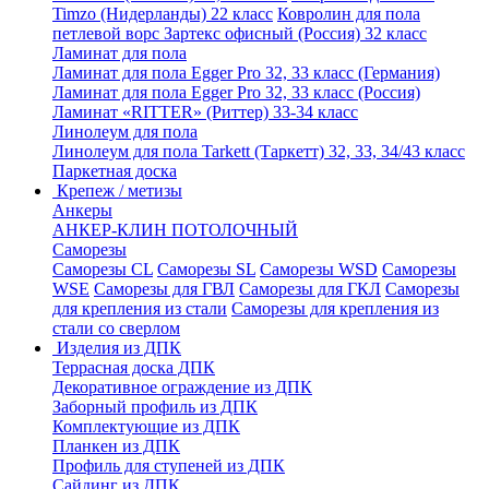
Timzo (Нидерланды) 22 класс
Ковролин для пола
петлевой ворс Зартекс офисный (Россия) 32 класс
Ламинат для пола
Ламинат для пола Egger Pro 32, 33 класс (Германия)
Ламинат для пола Egger Pro 32, 33 класс (Россия)
Ламинат «RITTER» (Риттер) 33-34 класс
Линолеум для пола
Линолеум для пола Tarkett (Таркетт) 32, 33, 34/43 класс
Паркетная доска
Крепеж / метизы
Анкеры
АНКЕР-КЛИН ПОТОЛОЧНЫЙ
Саморезы
Саморезы CL
Саморезы SL
Саморезы WSD
Саморезы
WSE
Саморезы для ГВЛ
Саморезы для ГКЛ
Саморезы
для крепления из стали
Саморезы для крепления из
стали со сверлом
Изделия из ДПК
Террасная доска ДПК
Декоративное ограждение из ДПК
Заборный профиль из ДПК
Комплектующие из ДПК
Планкен из ДПК
Профиль для ступеней из ДПК
Сайдинг из ДПК