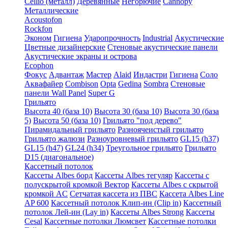
Cellio (металл)
Деревянные
Негорючие
Cannopy
Металлические
Acoustofon
Rockfon
Эконом
Гигиена
Ударопрочность
Industrial
Акустические
Цветные дизайнерские
Стеновые акустические панели
Акустические экраны и острова
Ecophon
Фокус
Адвантаж
Мастер
Alaid
Индастри
Гигиена
Соло
Аквафайер
Combison
Opta
Gedina
Sombra
Стеновые
панели Wall Panel
Super G
Грильято
Высота 40 (база 10)
Высота 30 (база 10)
Высота 30 (база
5)
Высота 50 (база 10)
Грильято "под дерево"
Пирамидальный грильято
Разноячеистый грильято
Грильято жалюзи
Разноуровневый грильято
GL15 (h37)
GL15 (h47)
GL24 (h34)
Треугольное грильято
Грильято
D15 (диагональное)
Кассетный потолок
Кассеты Albes борд
Кассеты Albes тегуляр
Кассеты с
полускрытой кромкой Вектор
Кассеты Albes с скрытой
кромкой AC
Сетчатая кассета из ПВС
Кассета Albes Line
AP 600
Кассетный потолок Клип-ин (Clip in)
Кассетный
потолок Лей-ин (Lay in)
Кассеты Albes Strong
Кассеты
Cesal
Кассетные потолки Люмсвет
Кассетные потолки