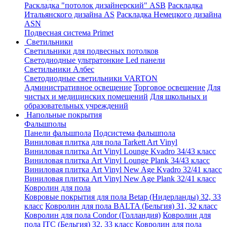
Раскладка "потолок дизайнерский" ASB
Раскладка
Итальянского дизайна AS
Раскладка Немецкого дизайна
АSN
Подвесная система Primet
Светильники
Светильники для подвесных потолков
Светодиодные ультратонкие Led панели
Светильники Албес
Светодиодные светильники VARTON
Административное освещение
Торговое освещение
Для
чистых и медицинских помещений
Для школьных и
образовательных учреждений
Напольные покрытия
Фальшполы
Панели фальшпола
Подсистема фальшпола
Виниловая плитка для пола Tarkett Art Vinyl
Виниловая плитка Art Vinyl Lounge Kvadro 34/43 класс
Виниловая плитка Art Vinyl Lounge Plank 34/43 класс
Виниловая плитка Art Vinyl New Age Kvadro 32/41 класс
Виниловая плитка Art Vinyl New Age Plank 32/41 класс
Ковролин для пола
Ковровые покрытия для пола Betap (Нидерланды) 32, 33
класс
Ковролин для пола BALTA (Бельгия) 31, 32 класс
Ковролин для пола Condor (Голландия)
Ковролин для
пола ITC (Бельгия) 32, 33 класс
Ковролин для пола