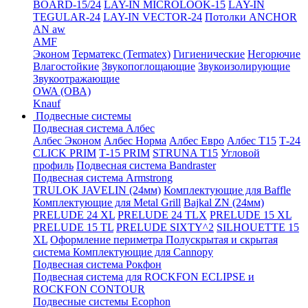
BOARD-15/24
LAY-IN MICROLOOK-15
LAY-IN
TEGULAR-24
LAY-IN VECTOR-24
Потолки ANCHOR
AN aw
AMF
Эконом
Терматекс (Termatex)
Гигиенические
Негорючие
Влагостойкие
Звукопоглощающие
Звукоизолирующие
Звукоотражающие
OWA (ОВА)
Knauf
Подвесные системы
Подвесная система Албес
Албес Эконом
Албес Норма
Албес Евро
Албес T15
Т-24
CLICK PRIM
Т-15 PRIM
STRUNA Т15
Угловой
профиль
Подвесная система Bandraster
Подвесная система Armstrong
TRULOK JAVELIN (24мм)
Комплектующие для Baffle
Комплектующие для Metal Grill
Bajkal ZN (24мм)
PRELUDE 24 XL
PRELUDE 24 TLX
PRELUDE 15 XL
PRELUDE 15 TL
PRELUDE SIXTY^2
SILHOUETTE 15
XL
Оформление периметра
Полускрытая и скрытая
система
Комплектующие для Cannopy
Подвесная система Рокфон
Подвесная система для ROCKFON ECLIPSE и
ROCKFON CONTOUR
Подвесные системы Ecophon