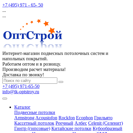
+7 (495) 971 - 65- 50
...
...
Интернет-магазин подвесных потолочных систем и
напольных покрытий.
Работаем оптом и в розницу.
Производим расчет материала!
Доставка по звонку!
+7 (495) 971-65-50
info@tk-optstroy.ru
Каталог
Подвесные потолки
Armstrong
Acoustofon
Rockfon
Ecophon
Грильято
Кассетный потолок
Реечный
Албес
Celenit (Селенит)
Гинтр (гипсовые)
Китайские потолки
Кубообразный