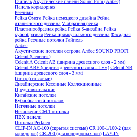
Гайпель
Акустические панели Sound Prim (Албес)
Панель коридорная
Реечный
Рейка Омега
Рейка немецкого дизайна
Рейка
итальянского дизайна
V-образная рейка
Пластинообразная рейка
Рейка S-дизайна
Рейка
кубообразная
Рейка прямоугольного дизайна
Фасадная
рейка
Реечные потолки Гайпель
Албес
Акустические потолки острова Албес SOUND PROFI
Celenit (Селенит)
Celenit A
Celenit AB (ширина древесного слоя - 2 мм)
Celenit ABE (ширина древесного слоя - 1 мм)
Celenit NB
(ширина древесного слоя - 3 мм)
Гинтр (гипсовые)
Дизайнерские
Кесонные
Коллекционные
Представительские
Китайские потолки
Кубообразный потолок
Натяжные потолки
Негорючие СМЛ потолки
ПВХ панели
Потолки Perfaten
CLIP-IN AC-100 (скрытая система)
CR 100-1/100-2 (для
коридоров)
CR-200 (для коридорных зон)
LAY-IN