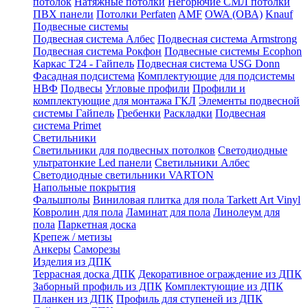
потолок
Натяжные потолки
Негорючие СМЛ потолки
ПВХ панели
Потолки Perfaten
AMF
OWA (ОВА)
Knauf
Подвесные системы
Подвесная система Албес
Подвесная система Armstrong
Подвесная система Рокфон
Подвесные системы Ecophon
Каркас Т24 - Гайпель
Подвесная система USG Donn
Фасадная подсистема
Комплектующие для подсистемы
НВФ
Подвесы
Угловые профили
Профили и
комплектующие для монтажа ГКЛ
Элементы подвесной
системы Гайпель
Гребенки
Раскладки
Подвесная
система Primet
Светильники
Светильники для подвесных потолков
Светодиодные
ультратонкие Led панели
Светильники Албес
Светодиодные светильники VARTON
Напольные покрытия
Фальшполы
Виниловая плитка для пола Tarkett Art Vinyl
Ковролин для пола
Ламинат для пола
Линолеум для
пола
Паркетная доска
Крепеж / метизы
Анкеры
Саморезы
Изделия из ДПК
Террасная доска ДПК
Декоративное ограждение из ДПК
Заборный профиль из ДПК
Комплектующие из ДПК
Планкен из ДПК
Профиль для ступеней из ДПК