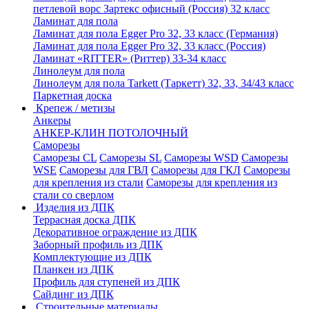
петлевой ворс Зартекс офисный (Россия) 32 класс
Ламинат для пола
Ламинат для пола Egger Pro 32, 33 класс (Германия)
Ламинат для пола Egger Pro 32, 33 класс (Россия)
Ламинат «RITTER» (Риттер) 33-34 класс
Линолеум для пола
Линолеум для пола Tarkett (Таркетт) 32, 33, 34/43 класс
Паркетная доска
Крепеж / метизы
Анкеры
АНКЕР-КЛИН ПОТОЛОЧНЫЙ
Саморезы
Саморезы CL
Саморезы SL
Саморезы WSD
Саморезы
WSE
Саморезы для ГВЛ
Саморезы для ГКЛ
Саморезы
для крепления из стали
Саморезы для крепления из
стали со сверлом
Изделия из ДПК
Террасная доска ДПК
Декоративное ограждение из ДПК
Заборный профиль из ДПК
Комплектующие из ДПК
Планкен из ДПК
Профиль для ступеней из ДПК
Сайдинг из ДПК
Строительные материалы