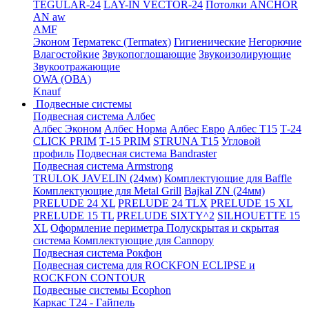
TEGULAR-24
LAY-IN VECTOR-24
Потолки ANCHOR
AN aw
AMF
Эконом
Терматекс (Termatex)
Гигиенические
Негорючие
Влагостойкие
Звукопоглощающие
Звукоизолирующие
Звукоотражающие
OWA (ОВА)
Knauf
Подвесные системы
Подвесная система Албес
Албес Эконом
Албес Норма
Албес Евро
Албес T15
Т-24
CLICK PRIM
Т-15 PRIM
STRUNA Т15
Угловой
профиль
Подвесная система Bandraster
Подвесная система Armstrong
TRULOK JAVELIN (24мм)
Комплектующие для Baffle
Комплектующие для Metal Grill
Bajkal ZN (24мм)
PRELUDE 24 XL
PRELUDE 24 TLX
PRELUDE 15 XL
PRELUDE 15 TL
PRELUDE SIXTY^2
SILHOUETTE 15
XL
Оформление периметра
Полускрытая и скрытая
система
Комплектующие для Cannopy
Подвесная система Рокфон
Подвесная система для ROCKFON ECLIPSE и
ROCKFON CONTOUR
Подвесные системы Ecophon
Каркас Т24 - Гайпель