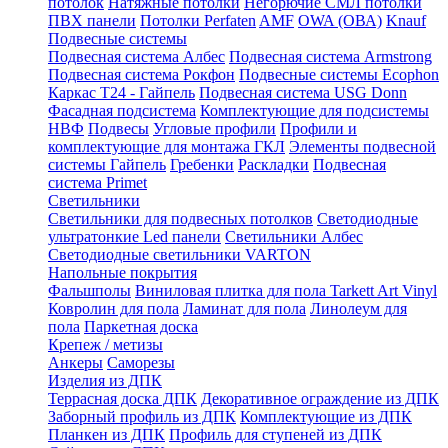
потолок
Натяжные потолки
Негорючие СМЛ потолки
ПВХ панели
Потолки Perfaten
AMF
OWA (ОВА)
Knauf
Подвесные системы
Подвесная система Албес
Подвесная система Armstrong
Подвесная система Рокфон
Подвесные системы Ecophon
Каркас Т24 - Гайпель
Подвесная система USG Donn
Фасадная подсистема
Комплектующие для подсистемы
НВФ
Подвесы
Угловые профили
Профили и
комплектующие для монтажа ГКЛ
Элементы подвесной
системы Гайпель
Гребенки
Раскладки
Подвесная
система Primet
Светильники
Светильники для подвесных потолков
Светодиодные
ультратонкие Led панели
Светильники Албес
Светодиодные светильники VARTON
Напольные покрытия
Фальшполы
Виниловая плитка для пола Tarkett Art Vinyl
Ковролин для пола
Ламинат для пола
Линолеум для
пола
Паркетная доска
Крепеж / метизы
Анкеры
Саморезы
Изделия из ДПК
Террасная доска ДПК
Декоративное ограждение из ДПК
Заборный профиль из ДПК
Комплектующие из ДПК
Планкен из ДПК
Профиль для ступеней из ДПК