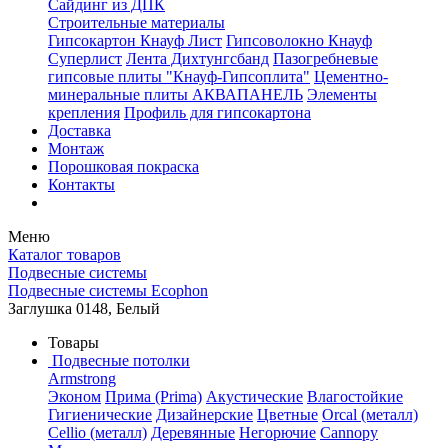
Сайдинг из ДПК
Строительные материалы
Гипсокартон Кнауф Лист
Гипсоволокно Кнауф
Суперлист
Лента Дихтунгсбанд
Пазогребневые
гипсовые плиты "Кнауф-Гипсоплита"
Цементно-
минеральные плиты АКВАПАНЕЛЬ
Элементы
крепления
Профиль для гипсокартона
Доставка
Монтаж
Порошковая покраска
Контакты
Меню
Каталог товаров
Подвесные системы
Подвесные системы Ecophon
Заглушка 0148, Белый
Товары
Подвесные потолки
Armstrong
Эконом
Прима (Prima)
Акустические
Влагостойкие
Гигиенические
Дизайнерские
Цветные
Orcal (металл)
Cellio (металл)
Деревянные
Негорючие
Cannopy