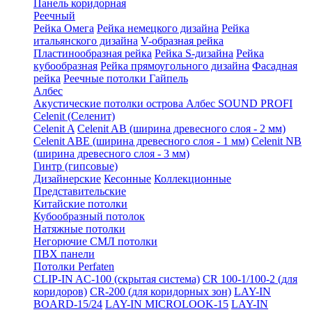
Панель коридорная
Реечный
Рейка Омега
Рейка немецкого дизайна
Рейка
итальянского дизайна
V-образная рейка
Пластинообразная рейка
Рейка S-дизайна
Рейка
кубообразная
Рейка прямоугольного дизайна
Фасадная
рейка
Реечные потолки Гайпель
Албес
Акустические потолки острова Албес SOUND PROFI
Celenit (Селенит)
Celenit A
Celenit AB (ширина древесного слоя - 2 мм)
Celenit ABE (ширина древесного слоя - 1 мм)
Celenit NB
(ширина древесного слоя - 3 мм)
Гинтр (гипсовые)
Дизайнерские
Кесонные
Коллекционные
Представительские
Китайские потолки
Кубообразный потолок
Натяжные потолки
Негорючие СМЛ потолки
ПВХ панели
Потолки Perfaten
CLIP-IN AC-100 (скрытая система)
CR 100-1/100-2 (для
коридоров)
CR-200 (для коридорных зон)
LAY-IN
BOARD-15/24
LAY-IN MICROLOOK-15
LAY-IN