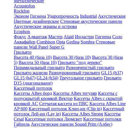
Металлические
Acoustofon
Rockfon
Эконом
Гигиена
Ударопрочность
Industrial
Акустические
Цветные дизайнерские
Стеновые акустические панели
Акустические экраны и острова
Ecophon
Фокус
Адвантаж
Мастер
Alaid
Индастри
Гигиена
Соло
Аквафайер
Combison
Opta
Gedina
Sombra
Стеновые
панели Wall Panel
Super G
Грильято
Высота 40 (база 10)
Высота 30 (база 10)
Высота 30 (база
5)
Высота 50 (база 10)
Грильято "под дерево"
Пирамидальный грильято
Разноячеистый грильято
Грильято жалюзи
Разноуровневый грильято
GL15 (h37)
GL15 (h47)
GL24 (h34)
Треугольное грильято
Грильято
D15 (диагональное)
Кассетный потолок
Кассеты Albes борд
Кассеты Albes тегуляр
Кассеты с
полускрытой кромкой Вектор
Кассеты Albes с скрытой
кромкой AC
Сетчатая кассета из ПВС
Кассета Albes Line
AP 600
Кассетный потолок Клип-ин (Clip in)
Кассетный
потолок Лей-ин (Lay in)
Кассеты Albes Strong
Кассеты
Cesal
Кассетные потолки Люмсвет
Кассетные потолки
Гайпель
Акустические панели Sound Prim (Албес)