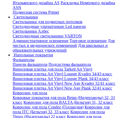
Итальянского дизайна AS
Раскладка Немецкого дизайна
АSN
Подвесная система Primet
Светильники
Светильники для подвесных потолков
Светодиодные ультратонкие Led панели
Светильники Албес
Светодиодные светильники VARTON
Административное освещение
Торговое освещение
Для
чистых и медицинских помещений
Для школьных и
образовательных учреждений
Напольные покрытия
Фальшполы
Панели фальшпола
Подсистема фальшпола
Виниловая плитка для пола Tarkett Art Vinyl
Виниловая плитка Art Vinyl Lounge Kvadro 34/43 класс
Виниловая плитка Art Vinyl Lounge Plank 34/43 класс
Виниловая плитка Art Vinyl New Age Kvadro 32/41 класс
Виниловая плитка Art Vinyl New Age Plank 32/41 класс
Ковролин для пола
Ковровые покрытия для пола Betap (Нидерланды) 32, 33
класс
Ковролин для пола BALTA (Бельгия) 31, 32 класс
Ковролин для пола Condor (Голландия)
Ковролин для
пола ITC (Бельгия) 32, 33 класс
Ковролин для пола
Timzo (Нидерланды) 22 класс
Ковролин для пола