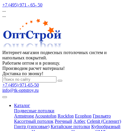
+7 (495) 971 - 65- 50
...
...
Интернет-магазин подвесных потолочных систем и
напольных покрытий.
Работаем оптом и в розницу.
Производим расчет материала!
Доставка по звонку!
+7 (495) 971-65-50
info@tk-optstroy.ru
Каталог
Подвесные потолки
Armstrong
Acoustofon
Rockfon
Ecophon
Грильято
Кассетный потолок
Реечный
Албес
Celenit (Селенит)
Гинтр (гипсовые)
Китайские потолки
Кубообразный