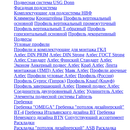
Подвесная система USG Donn
Фасадная подсистема
Комплектующие для подсистемы НВФ
Кляммеры
Кронштейны
Профиль вертикальный
основной
Профиль вертикальный промежуточный
Профиль вертикальный Т-образный
Профиль
горизонтальный основной
Профиль декоративный
Подвесы
Угловые профили
Профили и комплектующие для монтажа ГКЛ
Албес DIN PRIM
Албес DIN Strong
Албес ГОСТ Strong
Албес Стандарт
Албес Финский Стандарт
Албес
Эконом
Анкерный подвес Албес
Краб Албес
Лента
монтажная (ЛМП) Албес
Маяк Албес
Профили арочные
Албес
Профили угловые Албес
Профиль (Россия)
Профиль Gyproc (Гипрок)
Профиль Knauf (Кнауф)
Профиль завершающий Албес
Прямой подвес Албес
Соединитель двухуровневый Албес
Удлинитель Албес
Элементы подвесной системы Гайпель
Гребенки
Гребенка "OMEGA"
Гребенка "потолок дизайнерский"
ВТ-4
Гребенка Итальянского дизайна BT
Гребенка
Немецкого дизайна ВТN
Сопутствующий ассортимент
Раскладки
Раскладка "потолок дизайнерский" ASB
Раскладка