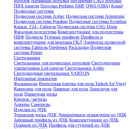
потолок
Натяжные потолки
Негорючие СМЛ потолки
ПВХ панели
Потолки Perfaten
AMF
OWA (ОВА)
Knauf
Подвесные системы
Подвесная система Албес
Подвесная система Armstrong
Подвесная система Рокфон
Подвесные системы Ecophon
Каркас Т24 - Гайпель
Подвесная система USG Donn
Фасадная подсистема
Комплектующие для подсистемы
НВФ
Подвесы
Угловые профили
Профили и
комплектующие для монтажа ГКЛ
Элементы подвесной
системы Гайпель
Гребенки
Раскладки
Подвесная
система Primet
Светильники
Светильники для подвесных потолков
Светодиодные
ультратонкие Led панели
Светильники Албес
Светодиодные светильники VARTON
Напольные покрытия
Фальшполы
Виниловая плитка для пола Tarkett Art Vinyl
Ковролин для пола
Ламинат для пола
Линолеум для
пола
Паркетная доска
Крепеж / метизы
Анкеры
Саморезы
Изделия из ДПК
Террасная доска ДПК
Декоративное ограждение из ДПК
Заборный профиль из ДПК
Комплектующие из ДПК
Планкен из ДПК
Профиль для ступеней из ДПК