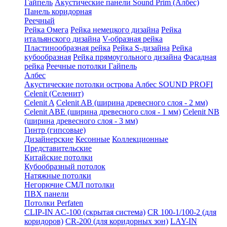
Гайпель
Акустические панели Sound Prim (Албес)
Панель коридорная
Реечный
Рейка Омега
Рейка немецкого дизайна
Рейка
итальянского дизайна
V-образная рейка
Пластинообразная рейка
Рейка S-дизайна
Рейка
кубообразная
Рейка прямоугольного дизайна
Фасадная
рейка
Реечные потолки Гайпель
Албес
Акустические потолки острова Албес SOUND PROFI
Celenit (Селенит)
Celenit A
Celenit AB (ширина древесного слоя - 2 мм)
Celenit ABE (ширина древесного слоя - 1 мм)
Celenit NB
(ширина древесного слоя - 3 мм)
Гинтр (гипсовые)
Дизайнерские
Кесонные
Коллекционные
Представительские
Китайские потолки
Кубообразный потолок
Натяжные потолки
Негорючие СМЛ потолки
ПВХ панели
Потолки Perfaten
CLIP-IN AC-100 (скрытая система)
CR 100-1/100-2 (для
коридоров)
CR-200 (для коридорных зон)
LAY-IN