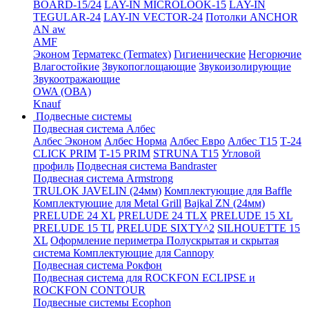
BOARD-15/24
LAY-IN MICROLOOK-15
LAY-IN
TEGULAR-24
LAY-IN VECTOR-24
Потолки ANCHOR
AN aw
AMF
Эконом
Терматекс (Termatex)
Гигиенические
Негорючие
Влагостойкие
Звукопоглощающие
Звукоизолирующие
Звукоотражающие
OWA (ОВА)
Knauf
Подвесные системы
Подвесная система Албес
Албес Эконом
Албес Норма
Албес Евро
Албес T15
Т-24
CLICK PRIM
Т-15 PRIM
STRUNA Т15
Угловой
профиль
Подвесная система Bandraster
Подвесная система Armstrong
TRULOK JAVELIN (24мм)
Комплектующие для Baffle
Комплектующие для Metal Grill
Bajkal ZN (24мм)
PRELUDE 24 XL
PRELUDE 24 TLX
PRELUDE 15 XL
PRELUDE 15 TL
PRELUDE SIXTY^2
SILHOUETTE 15
XL
Оформление периметра
Полускрытая и скрытая
система
Комплектующие для Cannopy
Подвесная система Рокфон
Подвесная система для ROCKFON ECLIPSE и
ROCKFON CONTOUR
Подвесные системы Ecophon