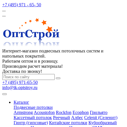
+7 (495) 971 - 65- 50
...
...
Интернет-магазин подвесных потолочных систем и
напольных покрытий.
Работаем оптом и в розницу.
Производим расчет материала!
Доставка по звонку!
+7 (495) 971-65-50
info@tk-optstroy.ru
Каталог
Подвесные потолки
Armstrong
Acoustofon
Rockfon
Ecophon
Грильято
Кассетный потолок
Реечный
Албес
Celenit (Селенит)
Гинтр (гипсовые)
Китайские потолки
Кубообразный