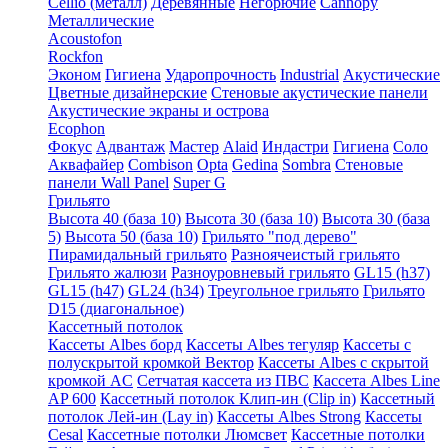
Cellio (металл)
Деревянные
Негорючие
Cannopy
Металлические
Acoustofon
Rockfon
Эконом
Гигиена
Ударопрочность
Industrial
Акустические
Цветные дизайнерские
Стеновые акустические панели
Акустические экраны и острова
Ecophon
Фокус
Адвантаж
Мастер
Alaid
Индастри
Гигиена
Соло
Аквафайер
Combison
Opta
Gedina
Sombra
Стеновые
панели Wall Panel
Super G
Грильято
Высота 40 (база 10)
Высота 30 (база 10)
Высота 30 (база
5)
Высота 50 (база 10)
Грильято "под дерево"
Пирамидальный грильято
Разноячеистый грильято
Грильято жалюзи
Разноуровневый грильято
GL15 (h37)
GL15 (h47)
GL24 (h34)
Треугольное грильято
Грильято
D15 (диагональное)
Кассетный потолок
Кассеты Albes борд
Кассеты Albes тегуляр
Кассеты с
полускрытой кромкой Вектор
Кассеты Albes с скрытой
кромкой AC
Сетчатая кассета из ПВС
Кассета Albes Line
AP 600
Кассетный потолок Клип-ин (Clip in)
Кассетный
потолок Лей-ин (Lay in)
Кассеты Albes Strong
Кассеты
Cesal
Кассетные потолки Люмсвет
Кассетные потолки