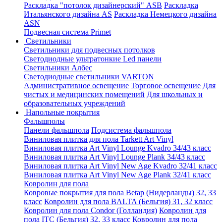
Раскладка "потолок дизайнерский" ASB
Раскладка
Итальянского дизайна AS
Раскладка Немецкого дизайна
АSN
Подвесная система Primet
Светильники
Светильники для подвесных потолков
Светодиодные ультратонкие Led панели
Светильники Албес
Светодиодные светильники VARTON
Административное освещение
Торговое освещение
Для
чистых и медицинских помещений
Для школьных и
образовательных учреждений
Напольные покрытия
Фальшполы
Панели фальшпола
Подсистема фальшпола
Виниловая плитка для пола Tarkett Art Vinyl
Виниловая плитка Art Vinyl Lounge Kvadro 34/43 класс
Виниловая плитка Art Vinyl Lounge Plank 34/43 класс
Виниловая плитка Art Vinyl New Age Kvadro 32/41 класс
Виниловая плитка Art Vinyl New Age Plank 32/41 класс
Ковролин для пола
Ковровые покрытия для пола Betap (Нидерланды) 32, 33
класс
Ковролин для пола BALTA (Бельгия) 31, 32 класс
Ковролин для пола Condor (Голландия)
Ковролин для
пола ITC (Бельгия) 32, 33 класс
Ковролин для пола