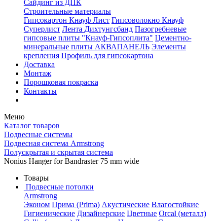
Сайдинг из ДПК
Строительные материалы
Гипсокартон Кнауф Лист
Гипсоволокно Кнауф
Суперлист
Лента Дихтунгсбанд
Пазогребневые
гипсовые плиты "Кнауф-Гипсоплита"
Цементно-
минеральные плиты АКВАПАНЕЛЬ
Элементы
крепления
Профиль для гипсокартона
Доставка
Монтаж
Порошковая покраска
Контакты
Меню
Каталог товаров
Подвесные системы
Подвесная система Armstrong
Полускрытая и скрытая система
Nonius Hanger for Bandraster 75 mm wide
Товары
Подвесные потолки
Armstrong
Эконом
Прима (Prima)
Акустические
Влагостойкие
Гигиенические
Дизайнерские
Цветные
Orcal (металл)