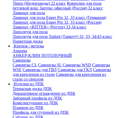
Timzo (Нидерланды) 22 класс
Ковролин для пола
петлевой ворс Зартекс офисный (Россия) 32 класс
Ламинат для пола
Ламинат для пола Egger Pro 32, 33 класс (Германия)
Ламинат для пола Egger Pro 32, 33 класс (Россия)
Ламинат «RITTER» (Риттер) 33-34 класс
Линолеум для пола
Линолеум для пола Tarkett (Таркетт) 32, 33, 34/43 класс
Паркетная доска
Крепеж / метизы
Анкеры
АНКЕР-КЛИН ПОТОЛОЧНЫЙ
Саморезы
Саморезы CL
Саморезы SL
Саморезы WSD
Саморезы
WSE
Саморезы для ГВЛ
Саморезы для ГКЛ
Саморезы
для крепления из стали
Саморезы для крепления из
стали со сверлом
Изделия из ДПК
Террасная доска ДПК
Декоративное ограждение из ДПК
Заборный профиль из ДПК
Комплектующие из ДПК
Планкен из ДПК
Профиль для ступеней из ДПК
Сайдинг из ДПК