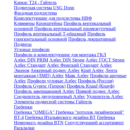
Каркас Т24 - Гайпель
Подвесная система USG Donn
Фасадная подсистема
Комплектующие для подсистемы НВФ
Кляммеры
Кронштейны
Профиль вертикальный
основной
Профиль вертикальный промежуточный
Профиль вертикальный Т-образный
Профиль
горизонтальный основной
Профиль декоративный
Подвесы
Угловые профили
Профили и комплектующие для монтажа ГКЛ
Албес DIN PRIM
Албес DIN Strong
Албес ГОСТ Strong
Албес Стандарт
Албес Финский Стандарт
Албес
Эконом
Анкерный подвес Албес
Краб Албес
Лента
монтажная (ЛМП) Албес
Маяк Албес
Профили арочные
Албес
Профили угловые Албес
Профиль (Россия)
Профиль Gyproc (Гипрок)
Профиль Knauf (Кнауф)
Профиль завершающий Албес
Прямой подвес Албес
Соединитель двухуровневый Албес
Удлинитель Албес
Элементы подвесной системы Гайпель
Гребенки
Гребенка "OMEGA"
Гребенка "потолок дизайнерский"
ВТ-4
Гребенка Итальянского дизайна BT
Гребенка
Немецкого дизайна ВТN
Сопутствующий ассортимент
Раскладки