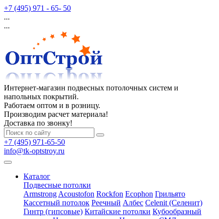
+7 (495) 971 - 65- 50
...
...
Интернет-магазин подвесных потолочных систем и
напольных покрытий.
Работаем оптом и в розницу.
Производим расчет материала!
Доставка по звонку!
+7 (495) 971-65-50
info@tk-optstroy.ru
Каталог
Подвесные потолки
Armstrong
Acoustofon
Rockfon
Ecophon
Грильято
Кассетный потолок
Реечный
Албес
Celenit (Селенит)
Гинтр (гипсовые)
Китайские потолки
Кубообразный