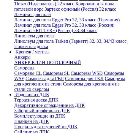
Timzo (Нидерланды) 22 класс
Ковролин для пола
петлевой ворс Зартекс офисный (Россия) 32 класс
Ламинат для пола
Ламинат для пола Egger Pro 32, 33 класс (Германия)
Ламинат для пола Egger Pro 32, 33 класс (Россия)
Ламинат «RITTER» (Риттер) 33-34 класс
Линолеум для пола
Линолеум для пола Tarkett (Таркетт) 32, 33, 34/43 класс
Паркетная доска
Крепеж / метизы
Анкеры
АНКЕР-КЛИН ПОТОЛОЧНЫЙ
Саморезы
Саморезы CL
Саморезы SL
Саморезы WSD
Саморезы
WSE
Саморезы для ГВЛ
Саморезы для ГКЛ
Саморезы
для крепления из стали
Саморезы для крепления из
стали со сверлом
Изделия из ДПК
Террасная доска ДПК
Декоративное ограждение из ДПК
Заборный профиль из ДПК
Комплектующие из ДПК
Планкен из ДПК
Профиль для ступеней из ДПК
Сайдинг из ДПК