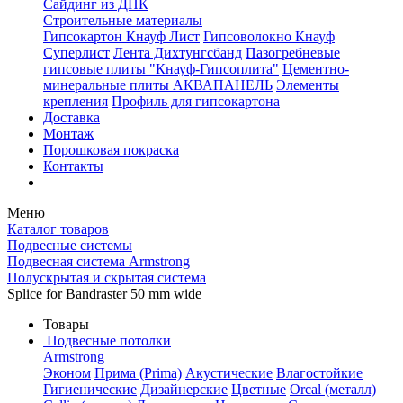
Сайдинг из ДПК
Строительные материалы
Гипсокартон Кнауф Лист
Гипсоволокно Кнауф
Суперлист
Лента Дихтунгсбанд
Пазогребневые
гипсовые плиты "Кнауф-Гипсоплита"
Цементно-
минеральные плиты АКВАПАНЕЛЬ
Элементы
крепления
Профиль для гипсокартона
Доставка
Монтаж
Порошковая покраска
Контакты
Меню
Каталог товаров
Подвесные системы
Подвесная система Armstrong
Полускрытая и скрытая система
Splice for Bandraster 50 mm wide
Товары
Подвесные потолки
Armstrong
Эконом
Прима (Prima)
Акустические
Влагостойкие
Гигиенические
Дизайнерские
Цветные
Orcal (металл)