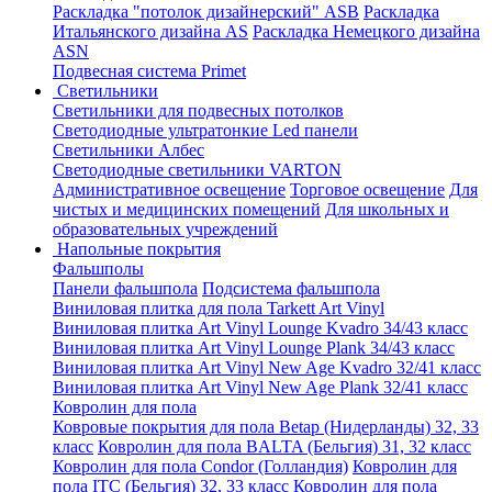
Раскладка "потолок дизайнерский" ASB
Раскладка
Итальянского дизайна AS
Раскладка Немецкого дизайна
АSN
Подвесная система Primet
Светильники
Светильники для подвесных потолков
Светодиодные ультратонкие Led панели
Светильники Албес
Светодиодные светильники VARTON
Административное освещение
Торговое освещение
Для
чистых и медицинских помещений
Для школьных и
образовательных учреждений
Напольные покрытия
Фальшполы
Панели фальшпола
Подсистема фальшпола
Виниловая плитка для пола Tarkett Art Vinyl
Виниловая плитка Art Vinyl Lounge Kvadro 34/43 класс
Виниловая плитка Art Vinyl Lounge Plank 34/43 класс
Виниловая плитка Art Vinyl New Age Kvadro 32/41 класс
Виниловая плитка Art Vinyl New Age Plank 32/41 класс
Ковролин для пола
Ковровые покрытия для пола Betap (Нидерланды) 32, 33
класс
Ковролин для пола BALTA (Бельгия) 31, 32 класс
Ковролин для пола Condor (Голландия)
Ковролин для
пола ITC (Бельгия) 32, 33 класс
Ковролин для пола