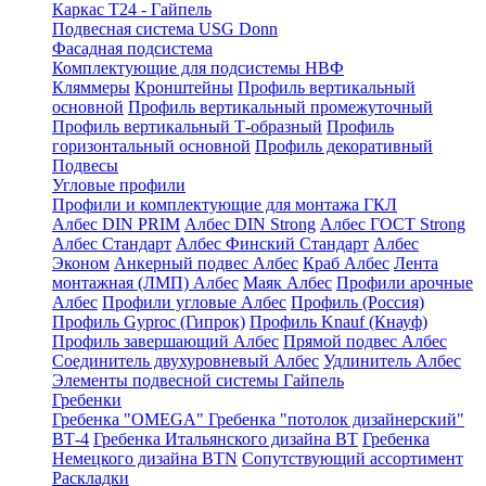
Каркас Т24 - Гайпель
Подвесная система USG Donn
Фасадная подсистема
Комплектующие для подсистемы НВФ
Кляммеры
Кронштейны
Профиль вертикальный
основной
Профиль вертикальный промежуточный
Профиль вертикальный Т-образный
Профиль
горизонтальный основной
Профиль декоративный
Подвесы
Угловые профили
Профили и комплектующие для монтажа ГКЛ
Албес DIN PRIM
Албес DIN Strong
Албес ГОСТ Strong
Албес Стандарт
Албес Финский Стандарт
Албес
Эконом
Анкерный подвес Албес
Краб Албес
Лента
монтажная (ЛМП) Албес
Маяк Албес
Профили арочные
Албес
Профили угловые Албес
Профиль (Россия)
Профиль Gyproc (Гипрок)
Профиль Knauf (Кнауф)
Профиль завершающий Албес
Прямой подвес Албес
Соединитель двухуровневый Албес
Удлинитель Албес
Элементы подвесной системы Гайпель
Гребенки
Гребенка "OMEGA"
Гребенка "потолок дизайнерский"
ВТ-4
Гребенка Итальянского дизайна BT
Гребенка
Немецкого дизайна ВТN
Сопутствующий ассортимент
Раскладки