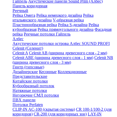
Гайпель
Акустические панели Sound Prim (Албес)
Панель коридорная
Реечный
Рейка Омега
Рейка немецкого дизайна
Рейка
итальянского дизайна
V-образная рейка
Пластинообразная рейка
Рейка S-дизайна
Рейка
кубообразная
Рейка прямоугольного дизайна
Фасадная
рейка
Реечные потолки Гайпель
Албес
Акустические потолки острова Албес SOUND PROFI
Celenit (Селенит)
Celenit A
Celenit AB (ширина древесного слоя - 2 мм)
Celenit ABE (ширина древесного слоя - 1 мм)
Celenit NB
(ширина древесного слоя - 3 мм)
Гинтр (гипсовые)
Дизайнерские
Кесонные
Коллекционные
Представительские
Китайские потолки
Кубообразный потолок
Натяжные потолки
Негорючие СМЛ потолки
ПВХ панели
Потолки Perfaten
CLIP-IN AC-100 (скрытая система)
CR 100-1/100-2 (для
коридоров)
CR-200 (для коридорных зон)
LAY-IN