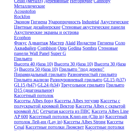
Cellio (металл)
Деревянные
Негорючие
Cannopy
Металлические
Acoustofon
Rockfon
Эконом
Гигиена
Ударопрочность
Industrial
Акустические
Цветные дизайнерские
Стеновые акустические панели
Акустические экраны и острова
Ecophon
Фокус
Адвантаж
Мастер
Alaid
Индастри
Гигиена
Соло
Аквафайер
Combison
Opta
Gedina
Sombra
Стеновые
панели Wall Panel
Super G
Грильято
Высота 40 (база 10)
Высота 30 (база 10)
Высота 30 (база
5)
Высота 50 (база 10)
Грильято "под дерево"
Пирамидальный грильято
Разноячеистый грильято
Грильято жалюзи
Разноуровневый грильято
GL15 (h37)
GL15 (h47)
GL24 (h34)
Треугольное грильято
Грильято
D15 (диагональное)
Кассетный потолок
Кассеты Albes борд
Кассеты Albes тегуляр
Кассеты с
полускрытой кромкой Вектор
Кассеты Albes с скрытой
кромкой AC
Сетчатая кассета из ПВС
Кассета Albes Line
AP 600
Кассетный потолок Клип-ин (Clip in)
Кассетный
потолок Лей-ин (Lay in)
Кассеты Albes Strong
Кассеты
Cesal
Кассетные потолки Люмсвет
Кассетные потолки