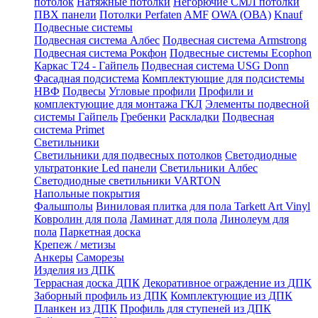
потолок
Натяжные потолки
Негорючие СМЛ потолки
ПВХ панели
Потолки Perfaten
AMF
OWA (ОВА)
Knauf
Подвесные системы
Подвесная система Албес
Подвесная система Armstrong
Подвесная система Рокфон
Подвесные системы Ecophon
Каркас Т24 - Гайпель
Подвесная система USG Donn
Фасадная подсистема
Комплектующие для подсистемы
НВФ
Подвесы
Угловые профили
Профили и
комплектующие для монтажа ГКЛ
Элементы подвесной
системы Гайпель
Гребенки
Раскладки
Подвесная
система Primet
Светильники
Светильники для подвесных потолков
Светодиодные
ультратонкие Led панели
Светильники Албес
Светодиодные светильники VARTON
Напольные покрытия
Фальшполы
Виниловая плитка для пола Tarkett Art Vinyl
Ковролин для пола
Ламинат для пола
Линолеум для
пола
Паркетная доска
Крепеж / метизы
Анкеры
Саморезы
Изделия из ДПК
Террасная доска ДПК
Декоративное ограждение из ДПК
Заборный профиль из ДПК
Комплектующие из ДПК
Планкен из ДПК
Профиль для ступеней из ДПК