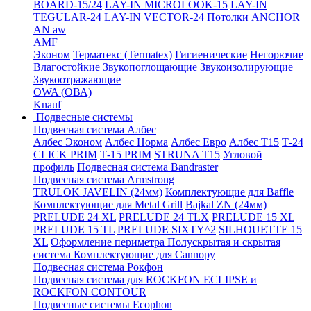
BOARD-15/24
LAY-IN MICROLOOK-15
LAY-IN
TEGULAR-24
LAY-IN VECTOR-24
Потолки ANCHOR
AN aw
AMF
Эконом
Терматекс (Termatex)
Гигиенические
Негорючие
Влагостойкие
Звукопоглощающие
Звукоизолирующие
Звукоотражающие
OWA (ОВА)
Knauf
Подвесные системы
Подвесная система Албес
Албес Эконом
Албес Норма
Албес Евро
Албес T15
Т-24
CLICK PRIM
Т-15 PRIM
STRUNA Т15
Угловой
профиль
Подвесная система Bandraster
Подвесная система Armstrong
TRULOK JAVELIN (24мм)
Комплектующие для Baffle
Комплектующие для Metal Grill
Bajkal ZN (24мм)
PRELUDE 24 XL
PRELUDE 24 TLX
PRELUDE 15 XL
PRELUDE 15 TL
PRELUDE SIXTY^2
SILHOUETTE 15
XL
Оформление периметра
Полускрытая и скрытая
система
Комплектующие для Cannopy
Подвесная система Рокфон
Подвесная система для ROCKFON ECLIPSE и
ROCKFON CONTOUR
Подвесные системы Ecophon