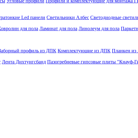
сы
Угловые профили
Профили и комплектующие для монтажа 
тратонкие Led панели
Светильники Албес
Светодиодные свети
Ковролин для пола
Ламинат для пола
Линолеум для пола
Паркетн
Заборный профиль из ДПК
Комплектующие из ДПК
Планкен из
т
Лента Дихтунгсбанд
Пазогребневые гипсовые плиты "Кнауф-Г