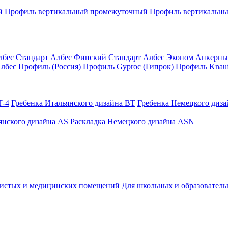
й
Профиль вертикальный промежуточный
Профиль вертикальны
лбес Стандарт
Албес Финский Стандарт
Албес Эконом
Анкерны
лбес
Профиль (Россия)
Профиль Gyproc (Гипрок)
Профиль Knauf
Т-4
Гребенка Итальянского дизайна BT
Гребенка Немецкого диз
янского дизайна AS
Раскладка Немецкого дизайна АSN
чистых и медицинских помещений
Для школьных и образовател