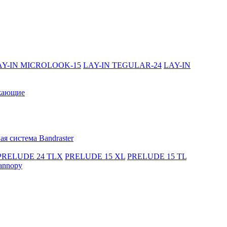
AY-IN MICROLOOK-15
LAY-IN TEGULAR-24
LAY-IN
жающие
я система Bandraster
PRELUDE 24 TLX
PRELUDE 15 XL
PRELUDE 15 TL
annopy