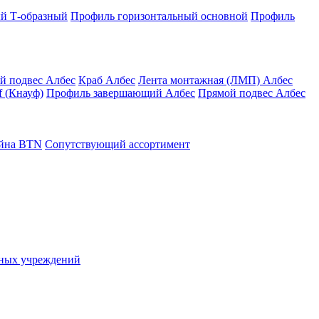
й Т-образный
Профиль горизонтальный основной
Профиль
й подвес Албес
Краб Албес
Лента монтажная (ЛМП) Албес
 (Кнауф)
Профиль завершающий Албес
Прямой подвес Албес
айна ВТN
Сопутствующий ассортимент
ьных учреждений