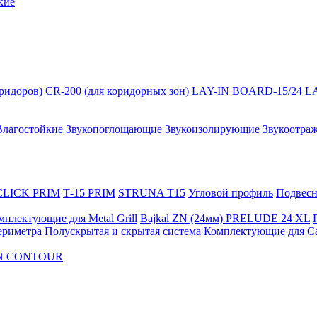
кие
оридоров)
CR-200 (для коридорных зон)
LAY-IN BOARD-15/24
L
Влагостойкие
Звукопоглощающие
Звукоизолирующие
Звукоотра
 CLICK PRIM
Т-15 PRIM
STRUNA Т15
Угловой профиль
Подвесна
мплектующие для Metal Grill
Bajkal ZN (24мм)
PRELUDE 24 XL
ериметра
Полускрытая и скрытая система
Комплектующие для C
FON CONTOUR