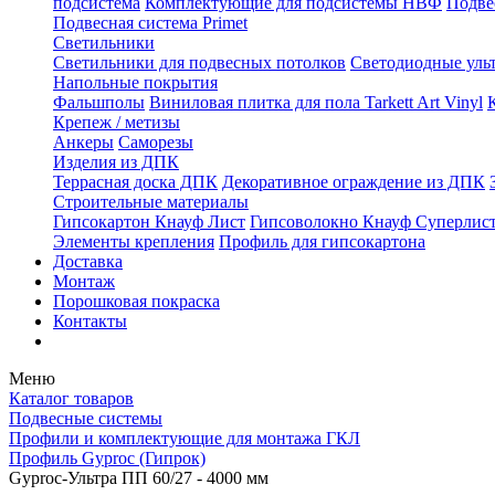
подсистема
Комплектующие для подсистемы НВФ
Подве
Подвесная система Primet
Светильники
Светильники для подвесных потолков
Светодиодные уль
Напольные покрытия
Фальшполы
Виниловая плитка для пола Tarkett Art Vinyl
Крепеж / метизы
Анкеры
Саморезы
Изделия из ДПК
Террасная доска ДПК
Декоративное ограждение из ДПК
Строительные материалы
Гипсокартон Кнауф Лист
Гипсоволокно Кнауф Суперлис
Элементы крепления
Профиль для гипсокартона
Доставка
Монтаж
Порошковая покраска
Контакты
Меню
Каталог товаров
Подвесные системы
Профили и комплектующие для монтажа ГКЛ
Профиль Gyproc (Гипрок)
Gyproc-Ультра ПП 60/27 - 4000 мм