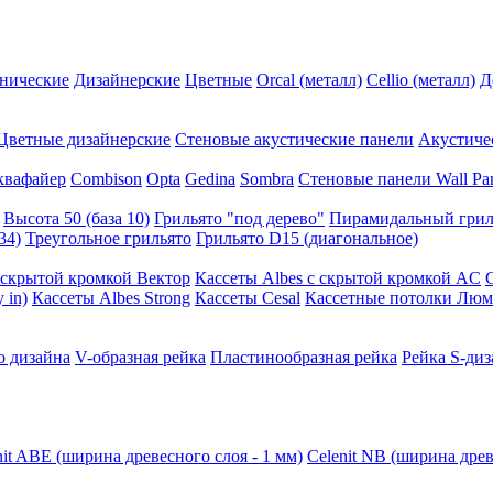
нические
Дизайнерские
Цветные
Orcal (металл)
Cellio (металл)
Д
Цветные дизайнерские
Стеновые акустические панели
Акустиче
квафайер
Combison
Opta
Gedina
Sombra
Стеновые панели Wall Pa
Высота 50 (база 10)
Грильято "под дерево"
Пирамидальный грил
34)
Треугольное грильято
Грильято D15 (диагональное)
ускрытой кромкой Вектор
Кассеты Albes с скрытой кромкой AC
 in)
Кассеты Albes Strong
Кассеты Cesal
Кассетные потолки Люм
о дизайна
V-образная рейка
Пластинообразная рейка
Рейка S-диз
nit ABE (ширина древесного слоя - 1 мм)
Celenit NB (ширина древ