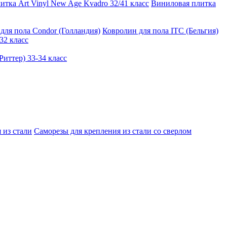
тка Art Vinyl New Age Kvadro 32/41 класс
Виниловая плитка
для пола Condor (Голландия)
Ковролин для пола ITC (Бельгия)
32 класс
иттер) 33-34 класс
 из стали
Саморезы для крепления из стали со сверлом