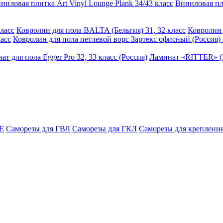
ниловая плитка Art Vinyl Lounge Plank 34/43 класс
Виниловая пли
ласс
Ковролин для пола BALTA (Бельгия) 31, 32 класс
Ковролин 
асс
Ковролин для пола петлевой ворс Зартекс офисный (Россия) 
ат для пола Egger Pro 32, 33 класс (Россия)
Ламинат «RITTER» (Р
E
Саморезы для ГВЛ
Саморезы для ГКЛ
Саморезы для крепления