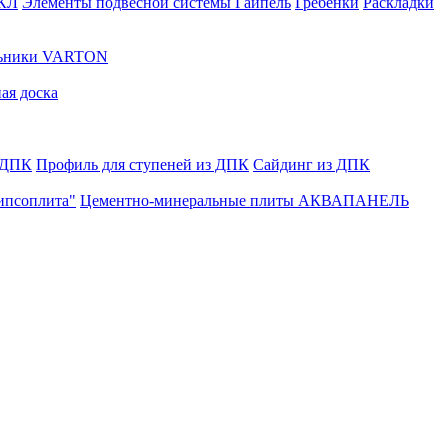
ГКЛ
Элементы подвесной системы Гайпель
Гребенки
Раскладки
льники VARTON
ая доска
 ДПК
Профиль для ступеней из ДПК
Сайдинг из ДПК
ипсоплита"
Цементно-минеральные плиты АКВАПАНЕЛЬ