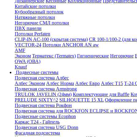
Дизайнерские
Кесонные
Коллекционные
Представительс
Китайские потолки
Кубообразный потолок
Натяжные потолки
Негорючие СМЛ потолки
ПВХ панели
Потолки Perfaten
CLIP-IN AC-100 (скрытая система)
CR 100-1/100-2 (для к
VECTOR-24
Потолки ANCHOR AN aw
AMF
Эконом
Терматекс (Termatex)
Гигиенические
Негорючие
OWA (ОВА)
Knauf
Подвесные системы
Подвесная система Албес
Албес Эконом
Албес Норма
Албес Евро
Албес T15
Т-24
Подвесная система Armstrong
TRULOK JAVELIN (24мм)
Комплектующие для Baffle
Ко
PRELUDE SIXTY^2
SILHOUETTE 15 XL
Оформление п
Подвесная система Рокфон
Подвесная система для ROCKFON ECLIPSE и ROCK
Подвесные системы Ecophon
Каркас Т24 - Гайпель
Подвесная система USG Donn
Фасадная подсистема