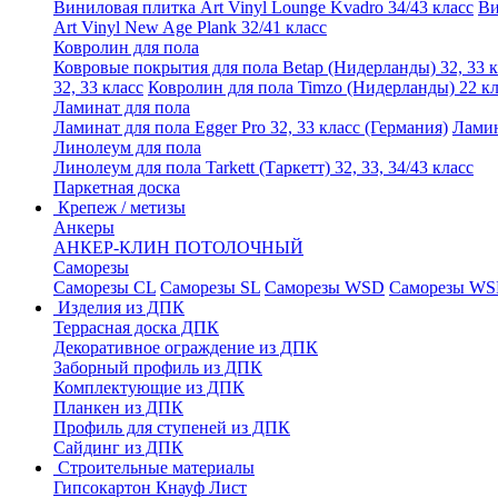
Виниловая плитка Art Vinyl Lounge Kvadro 34/43 класс
Ви
Art Vinyl New Age Plank 32/41 класс
Ковролин для пола
Ковровые покрытия для пола Betap (Нидерланды) 32, 33 к
32, 33 класс
Ковролин для пола Timzo (Нидерланды) 22 кл
Ламинат для пола
Ламинат для пола Egger Pro 32, 33 класс (Германия)
Ламин
Линолеум для пола
Линолеум для пола Tarkett (Таркетт) 32, 33, 34/43 класс
Паркетная доска
Крепеж / метизы
Анкеры
АНКЕР-КЛИН ПОТОЛОЧНЫЙ
Саморезы
Саморезы CL
Саморезы SL
Саморезы WSD
Саморезы WS
Изделия из ДПК
Террасная доска ДПК
Декоративное ограждение из ДПК
Заборный профиль из ДПК
Комплектующие из ДПК
Планкен из ДПК
Профиль для ступеней из ДПК
Сайдинг из ДПК
Строительные материалы
Гипсокартон Кнауф Лист