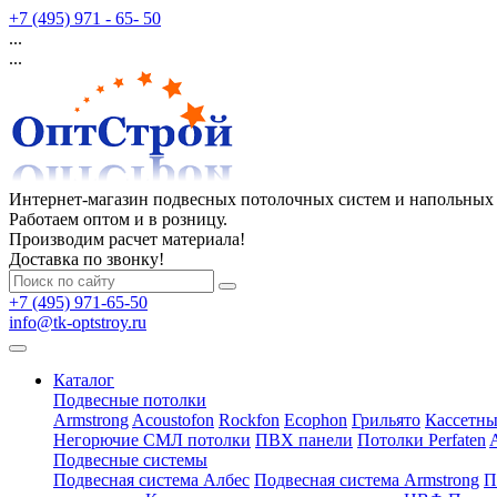
+7 (495) 971 - 65- 50
...
...
Интернет-магазин подвесных потолочных систем и напольных
Работаем оптом и в розницу.
Производим расчет материала!
Доставка по звонку!
+7 (495) 971-65-50
info@tk-optstroy.ru
Каталог
Подвесные потолки
Armstrong
Acoustofon
Rockfon
Ecophon
Грильято
Кассетны
Негорючие СМЛ потолки
ПВХ панели
Потолки Perfaten
Подвесные системы
Подвесная система Албес
Подвесная система Armstrong
П