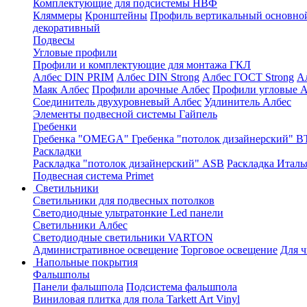
Комплектующие для подсистемы НВФ
Кляммеры
Кронштейны
Профиль вертикальный основно
декоративный
Подвесы
Угловые профили
Профили и комплектующие для монтажа ГКЛ
Албес DIN PRIM
Албес DIN Strong
Албес ГОСТ Strong
А
Маяк Албес
Профили арочные Албес
Профили угловые А
Соединитель двухуровневый Албес
Удлинитель Албес
Элементы подвесной системы Гайпель
Гребенки
Гребенка "OMEGA"
Гребенка "потолок дизайнерский" В
Раскладки
Раскладка "потолок дизайнерский" ASB
Раскладка Италь
Подвесная система Primet
Светильники
Светильники для подвесных потолков
Светодиодные ультратонкие Led панели
Светильники Албес
Светодиодные светильники VARTON
Административное освещение
Торговое освещение
Для 
Напольные покрытия
Фальшполы
Панели фальшпола
Подсистема фальшпола
Виниловая плитка для пола Tarkett Art Vinyl