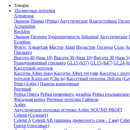
Товары
Подвесные потолки
Armstrong
Эконом
Прима (Prima)
Акустические
Влагостойкие
Гигие
Acoustofon
Rockfon
Эконом
Гигиена
Ударопрочность
Industrial
Акустические
Ecophon
Фокус
Адвантаж
Мастер
Alaid
Индастри
Гигиена
Соло
А
Грильято
Высота 40 (база 10)
Высота 30 (база 10)
Высота 30 (база 5)
Разноуровневый грильято
GL15 (h37)
GL15 (h47)
GL24 (h
Кассетный потолок
Кассеты Albes борд
Кассеты Albes тегуляр
Кассеты с пол
потолок Клип-ин (Clip in)
Кассетный потолок Лей-ин (Lay
Prim (Албес)
Панель коридорная
Реечный
Рейка Омега
Рейка немецкого дизайна
Рейка итальянског
Фасадная рейка
Реечные потолки Гайпель
Албес
Акустические потолки острова Албес SOUND PROFI
Celenit (Селенит)
Celenit A
Celenit AB (ширина древесного слоя - 2 мм)
Cele
Гинтр (гипсовые)