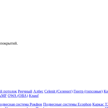
 покрытий.
й потолок
Реечный
Албес
Celenit (Селенит)
Гинтр (гипсовые)
Ки
AMF
OWA (ОВА)
Knauf
одвесная система Рокфон
Подвесные системы Ecophon
Каркас Т