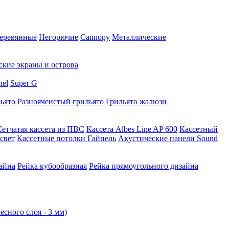
еревянные
Негорючие
Cannopy
Металлические
ские экраны и острова
nel
Super G
ьято
Разноячеистый грильято
Грильято жалюзи
Сетчатая кассета из ПВС
Кассета Albes Line AP 600
Кассетный
свет
Кассетные потолки Гайпель
Акустические панели Sound
айна
Рейка кубообразная
Рейка прямоугольного дизайна
есного слоя - 3 мм)