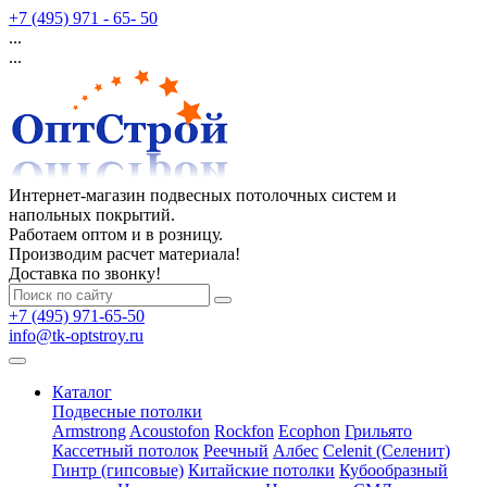
+7 (495) 971 - 65- 50
...
...
Интернет-магазин подвесных потолочных систем и
напольных покрытий.
Работаем оптом и в розницу.
Производим расчет материала!
Доставка по звонку!
+7 (495) 971-65-50
info@tk-optstroy.ru
Каталог
Подвесные потолки
Armstrong
Acoustofon
Rockfon
Ecophon
Грильято
Кассетный потолок
Реечный
Албес
Celenit (Селенит)
Гинтр (гипсовые)
Китайские потолки
Кубообразный