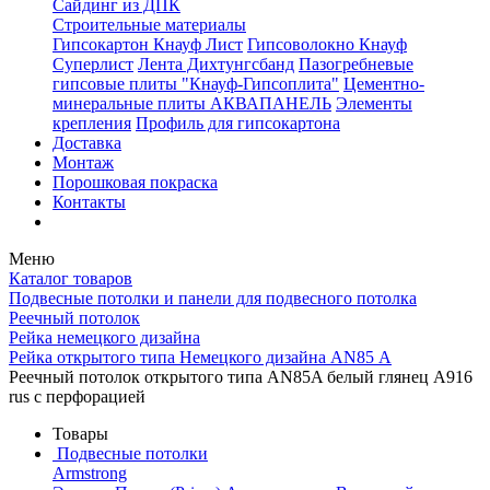
Сайдинг из ДПК
Строительные материалы
Гипсокартон Кнауф Лист
Гипсоволокно Кнауф
Суперлист
Лента Дихтунгсбанд
Пазогребневые
гипсовые плиты "Кнауф-Гипсоплита"
Цементно-
минеральные плиты АКВАПАНЕЛЬ
Элементы
крепления
Профиль для гипсокартона
Доставка
Монтаж
Порошковая покраска
Контакты
Меню
Каталог товаров
Подвесные потолки и панели для подвесного потолка
Реечный потолок
Рейка немецкого дизайна
Рейка открытого типа Немецкого дизайна АN85 А
Реечный потолок открытого типа AN85A белый глянец А916
rus с перфорацией
Товары
Подвесные потолки
Armstrong