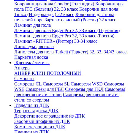
Ковролин для пола Condor (Голландия)
Ковролин для
пола ITC (Бельгия) 32, 33 класс
Ковролин для пола
Timzo (Нидерланды) 22 класс
Ковролин для пола
петлевой ворс Зартекс офисный (Россия) 32 класс
Ламинат для пола
Ламинат для пола Egger Pro 32, 33 класс (Германия)
Ламинат для пола Egger Pro 32, 33 класс (Россия)
Ламинат «RITTER» (Риттер) 33-34 класс
Линолеум для пола
Линолеум для пола Tarkett (Таркетт) 32, 33, 34/43 класс
Паркетная доска
Крепеж / метизы
Анкеры
АНКЕР-КЛИН ПОТОЛОЧНЫЙ
Саморезы
Саморезы CL
Саморезы SL
Саморезы WSD
Саморезы
WSE
Саморезы для ГВЛ
Саморезы для ГКЛ
Саморезы
для крепления из стали
Саморезы для крепления из
стали со сверлом
Изделия из ДПК
Террасная доска ДПК
Декоративное ограждение из ДПК
Заборный профиль из ДПК
Комплектующие из ДПК
Планкен из ДПК