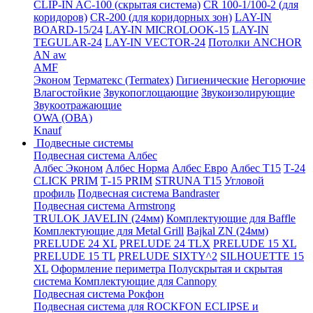
CLIP-IN AC-100 (скрытая система)
CR 100-1/100-2 (для
коридоров)
CR-200 (для коридорных зон)
LAY-IN
BOARD-15/24
LAY-IN MICROLOOK-15
LAY-IN
TEGULAR-24
LAY-IN VECTOR-24
Потолки ANCHOR
AN aw
AMF
Эконом
Терматекс (Termatex)
Гигиенические
Негорючие
Влагостойкие
Звукопоглощающие
Звукоизолирующие
Звукоотражающие
OWA (ОВА)
Knauf
Подвесные системы
Подвесная система Албес
Албес Эконом
Албес Норма
Албес Евро
Албес T15
Т-24
CLICK PRIM
Т-15 PRIM
STRUNA Т15
Угловой
профиль
Подвесная система Bandraster
Подвесная система Armstrong
TRULOK JAVELIN (24мм)
Комплектующие для Baffle
Комплектующие для Metal Grill
Bajkal ZN (24мм)
PRELUDE 24 XL
PRELUDE 24 TLX
PRELUDE 15 XL
PRELUDE 15 TL
PRELUDE SIXTY^2
SILHOUETTE 15
XL
Оформление периметра
Полускрытая и скрытая
система
Комплектующие для Cannopy
Подвесная система Рокфон
Подвесная система для ROCKFON ECLIPSE и