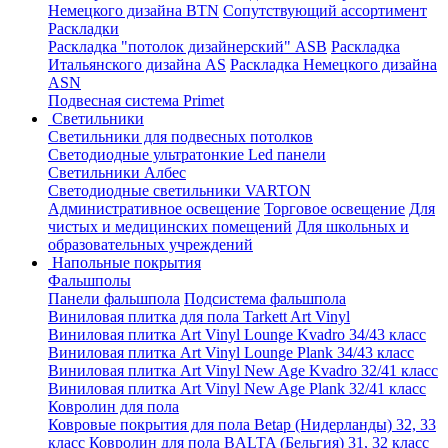
Немецкого дизайна ВТN
Сопутствующий ассортимент
Раскладки
Раскладка "потолок дизайнерский" ASB
Раскладка
Итальянского дизайна AS
Раскладка Немецкого дизайна
АSN
Подвесная система Primet
Светильники
Светильники для подвесных потолков
Светодиодные ультратонкие Led панели
Светильники Албес
Светодиодные светильники VARTON
Административное освещение
Торговое освещение
Для
чистых и медицинских помещений
Для школьных и
образовательных учреждений
Напольные покрытия
Фальшполы
Панели фальшпола
Подсистема фальшпола
Виниловая плитка для пола Tarkett Art Vinyl
Виниловая плитка Art Vinyl Lounge Kvadro 34/43 класс
Виниловая плитка Art Vinyl Lounge Plank 34/43 класс
Виниловая плитка Art Vinyl New Age Kvadro 32/41 класс
Виниловая плитка Art Vinyl New Age Plank 32/41 класс
Ковролин для пола
Ковровые покрытия для пола Betap (Нидерланды) 32, 33
класс
Ковролин для пола BALTA (Бельгия) 31, 32 класс