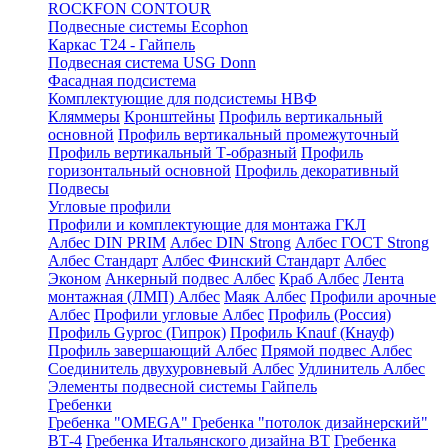
ROCKFON CONTOUR
Подвесные системы Ecophon
Каркас Т24 - Гайпель
Подвесная система USG Donn
Фасадная подсистема
Комплектующие для подсистемы НВФ
Кляммеры
Кронштейны
Профиль вертикальный
основной
Профиль вертикальный промежуточный
Профиль вертикальный Т-образный
Профиль
горизонтальный основной
Профиль декоративный
Подвесы
Угловые профили
Профили и комплектующие для монтажа ГКЛ
Албес DIN PRIM
Албес DIN Strong
Албес ГОСТ Strong
Албес Стандарт
Албес Финский Стандарт
Албес
Эконом
Анкерный подвес Албес
Краб Албес
Лента
монтажная (ЛМП) Албес
Маяк Албес
Профили арочные
Албес
Профили угловые Албес
Профиль (Россия)
Профиль Gyproc (Гипрок)
Профиль Knauf (Кнауф)
Профиль завершающий Албес
Прямой подвес Албес
Соединитель двухуровневый Албес
Удлинитель Албес
Элементы подвесной системы Гайпель
Гребенки
Гребенка "OMEGA"
Гребенка "потолок дизайнерский"
ВТ-4
Гребенка Итальянского дизайна BT
Гребенка