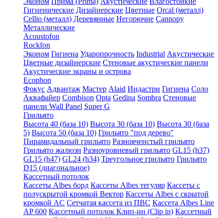
Эконом
Прима (Prima)
Акустические
Влагостойкие
Гигиенические
Дизайнерские
Цветные
Orcal (металл)
Cellio (металл)
Деревянные
Негорючие
Cannopy
Металлические
Acoustofon
Rockfon
Эконом
Гигиена
Ударопрочность
Industrial
Акустические
Цветные дизайнерские
Стеновые акустические панели
Акустические экраны и острова
Ecophon
Фокус
Адвантаж
Мастер
Alaid
Индастри
Гигиена
Соло
Аквафайер
Combison
Opta
Gedina
Sombra
Стеновые
панели Wall Panel
Super G
Грильято
Высота 40 (база 10)
Высота 30 (база 10)
Высота 30 (база
5)
Высота 50 (база 10)
Грильято "под дерево"
Пирамидальный грильято
Разноячеистый грильято
Грильято жалюзи
Разноуровневый грильято
GL15 (h37)
GL15 (h47)
GL24 (h34)
Треугольное грильято
Грильято
D15 (диагональное)
Кассетный потолок
Кассеты Albes борд
Кассеты Albes тегуляр
Кассеты с
полускрытой кромкой Вектор
Кассеты Albes с скрытой
кромкой AC
Сетчатая кассета из ПВС
Кассета Albes Line
AP 600
Кассетный потолок Клип-ин (Clip in)
Кассетный