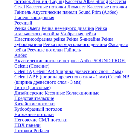
потолок Лей-ин (Lay in)
Кассеты Albes Strong
Кассеты
Cesal
Кассетные потолки Люмсвет
Кассетные потолки
Гайпель
Акустические панели Sound Prim (Албес)
Панель коридорная
Реечный
Рейка Омега
Рейка немецкого дизайна
Рейка
итальянского дизайна
V-образная рейка
Пластинообразная рейка
Рейка S-дизайна
Рейка
кубообразная
Рейка прямоугольного дизайна
Фасадная
рейка
Реечные потолки Гайпель
Албес
Акустические потолки острова Албес SOUND PROFI
Celenit (Селенит)
Celenit A
Celenit AB (ширина древесного слоя - 2 мм)
Celenit ABE (ширина древесного слоя - 1 мм)
Celenit NB
(ширина древесного слоя - 3 мм)
Гинтр (гипсовые)
Дизайнерские
Кесонные
Коллекционные
Представительские
Китайские потолки
Кубообразный потолок
Натяжные потолки
Негорючие СМЛ потолки
ПВХ панели
Потолки Perfaten