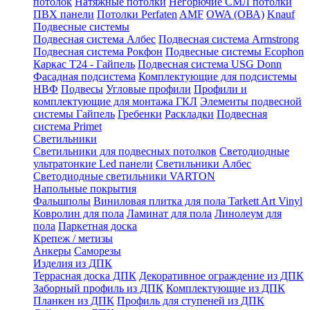
потолок
Натяжные потолки
Негорючие СМЛ потолки
ПВХ панели
Потолки Perfaten
AMF
OWA (ОВА)
Knauf
Подвесные системы
Подвесная система Албес
Подвесная система Armstrong
Подвесная система Рокфон
Подвесные системы Ecophon
Каркас Т24 - Гайпель
Подвесная система USG Donn
Фасадная подсистема
Комплектующие для подсистемы
НВФ
Подвесы
Угловые профили
Профили и
комплектующие для монтажа ГКЛ
Элементы подвесной
системы Гайпель
Гребенки
Раскладки
Подвесная
система Primet
Светильники
Светильники для подвесных потолков
Светодиодные
ультратонкие Led панели
Светильники Албес
Светодиодные светильники VARTON
Напольные покрытия
Фальшполы
Виниловая плитка для пола Tarkett Art Vinyl
Ковролин для пола
Ламинат для пола
Линолеум для
пола
Паркетная доска
Крепеж / метизы
Анкеры
Саморезы
Изделия из ДПК
Террасная доска ДПК
Декоративное ограждение из ДПК
Заборный профиль из ДПК
Комплектующие из ДПК
Планкен из ДПК
Профиль для ступеней из ДПК