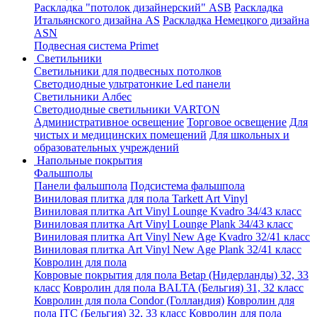
Раскладка "потолок дизайнерский" ASB
Раскладка
Итальянского дизайна AS
Раскладка Немецкого дизайна
АSN
Подвесная система Primet
Светильники
Светильники для подвесных потолков
Светодиодные ультратонкие Led панели
Светильники Албес
Светодиодные светильники VARTON
Административное освещение
Торговое освещение
Для
чистых и медицинских помещений
Для школьных и
образовательных учреждений
Напольные покрытия
Фальшполы
Панели фальшпола
Подсистема фальшпола
Виниловая плитка для пола Tarkett Art Vinyl
Виниловая плитка Art Vinyl Lounge Kvadro 34/43 класс
Виниловая плитка Art Vinyl Lounge Plank 34/43 класс
Виниловая плитка Art Vinyl New Age Kvadro 32/41 класс
Виниловая плитка Art Vinyl New Age Plank 32/41 класс
Ковролин для пола
Ковровые покрытия для пола Betap (Нидерланды) 32, 33
класс
Ковролин для пола BALTA (Бельгия) 31, 32 класс
Ковролин для пола Condor (Голландия)
Ковролин для
пола ITC (Бельгия) 32, 33 класс
Ковролин для пола