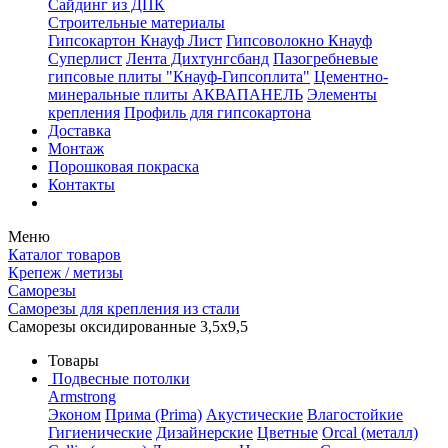
Сайдинг из ДПК
Строительные материалы
Гипсокартон Кнауф Лист
Гипсоволокно Кнауф
Суперлист
Лента Дихтунгсбанд
Пазогребневые
гипсовые плиты "Кнауф-Гипсоплита"
Цементно-
минеральные плиты АКВАПАНЕЛЬ
Элементы
крепления
Профиль для гипсокартона
Доставка
Монтаж
Порошковая покраска
Контакты
Меню
Каталог товаров
Крепеж / метизы
Саморезы
Саморезы для крепления из стали
Саморезы оксидированные 3,5х9,5
Товары
Подвесные потолки
Armstrong
Эконом
Прима (Prima)
Акустические
Влагостойкие
Гигиенические
Дизайнерские
Цветные
Orcal (металл)