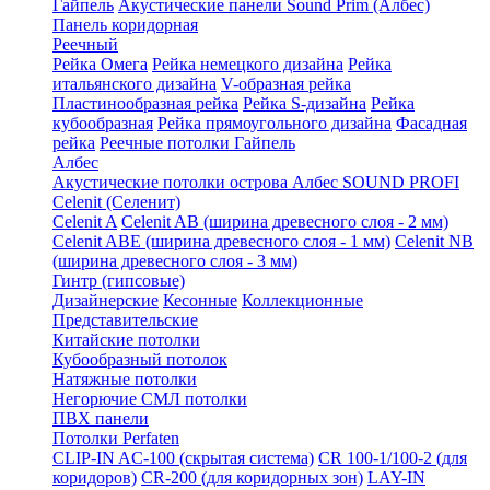
Гайпель
Акустические панели Sound Prim (Албес)
Панель коридорная
Реечный
Рейка Омега
Рейка немецкого дизайна
Рейка
итальянского дизайна
V-образная рейка
Пластинообразная рейка
Рейка S-дизайна
Рейка
кубообразная
Рейка прямоугольного дизайна
Фасадная
рейка
Реечные потолки Гайпель
Албес
Акустические потолки острова Албес SOUND PROFI
Celenit (Селенит)
Celenit A
Celenit AB (ширина древесного слоя - 2 мм)
Celenit ABE (ширина древесного слоя - 1 мм)
Celenit NB
(ширина древесного слоя - 3 мм)
Гинтр (гипсовые)
Дизайнерские
Кесонные
Коллекционные
Представительские
Китайские потолки
Кубообразный потолок
Натяжные потолки
Негорючие СМЛ потолки
ПВХ панели
Потолки Perfaten
CLIP-IN AC-100 (скрытая система)
CR 100-1/100-2 (для
коридоров)
CR-200 (для коридорных зон)
LAY-IN