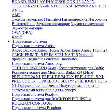
BOARD-15/24
LAY-IN MICROLOOK-15
LAY-IN
TEGULAR-24
LAY-IN VECTOR-24
Потолки ANCHOR
AN aw
AMF
Эконом
Терматекс (Termatex)
Гигиенические
Негорючие
Влагостойкие
Звукопоглощающие
Звукоизолирующие
Звукоотражающие
OWA (ОВА)
Knauf
Подвесные системы
Подвесная система Албес
Албес Эконом
Албес Норма
Албес Евро
Албес T15
Т-24
CLICK PRIM
Т-15 PRIM
STRUNA Т15
Угловой
профиль
Подвесная система Bandraster
Подвесная система Armstrong
TRULOK JAVELIN (24мм)
Комплектующие для Baffle
Комплектующие для Metal Grill
Bajkal ZN (24мм)
PRELUDE 24 XL
PRELUDE 24 TLX
PRELUDE 15 XL
PRELUDE 15 TL
PRELUDE SIXTY^2
SILHOUETTE 15
XL
Оформление периметра
Полускрытая и скрытая
система
Комплектующие для Cannopy
Подвесная система Рокфон
Подвесная система для ROCKFON ECLIPSE и
ROCKFON CONTOUR
Подвесные системы Ecophon