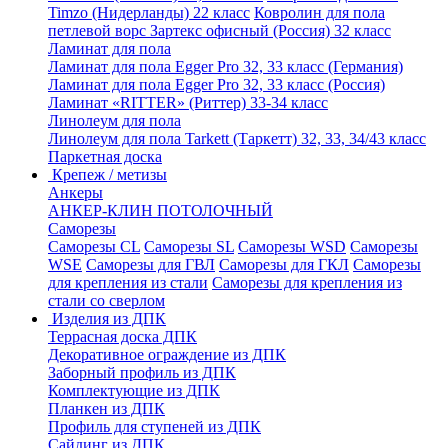
Timzo (Нидерланды) 22 класс
Ковролин для пола
петлевой ворс Зартекс офисный (Россия) 32 класс
Ламинат для пола
Ламинат для пола Egger Pro 32, 33 класс (Германия)
Ламинат для пола Egger Pro 32, 33 класс (Россия)
Ламинат «RITTER» (Риттер) 33-34 класс
Линолеум для пола
Линолеум для пола Tarkett (Таркетт) 32, 33, 34/43 класс
Паркетная доска
Крепеж / метизы
Анкеры
АНКЕР-КЛИН ПОТОЛОЧНЫЙ
Саморезы
Саморезы CL
Саморезы SL
Саморезы WSD
Саморезы
WSE
Саморезы для ГВЛ
Саморезы для ГКЛ
Саморезы
для крепления из стали
Саморезы для крепления из
стали со сверлом
Изделия из ДПК
Террасная доска ДПК
Декоративное ограждение из ДПК
Заборный профиль из ДПК
Комплектующие из ДПК
Планкен из ДПК
Профиль для ступеней из ДПК
Сайдинг из ДПК