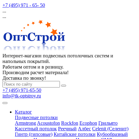
+7 (495) 971 - 65- 50
...
...
Интернет-магазин подвесных потолочных систем и
напольных покрытий.
Работаем оптом и в розницу.
Производим расчет материала!
Доставка по звонку!
+7 (495) 971-65-50
info@tk-optstroy.ru
Каталог
Подвесные потолки
Armstrong
Acoustofon
Rockfon
Ecophon
Грильято
Кассетный потолок
Реечный
Албес
Celenit (Селенит)
Гинтр (гипсовые)
Китайские потолки
Кубообразный