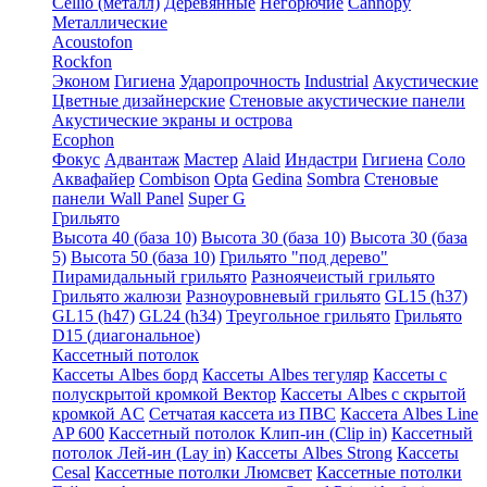
Cellio (металл)
Деревянные
Негорючие
Cannopy
Металлические
Acoustofon
Rockfon
Эконом
Гигиена
Ударопрочность
Industrial
Акустические
Цветные дизайнерские
Стеновые акустические панели
Акустические экраны и острова
Ecophon
Фокус
Адвантаж
Мастер
Alaid
Индастри
Гигиена
Соло
Аквафайер
Combison
Opta
Gedina
Sombra
Стеновые
панели Wall Panel
Super G
Грильято
Высота 40 (база 10)
Высота 30 (база 10)
Высота 30 (база
5)
Высота 50 (база 10)
Грильято "под дерево"
Пирамидальный грильято
Разноячеистый грильято
Грильято жалюзи
Разноуровневый грильято
GL15 (h37)
GL15 (h47)
GL24 (h34)
Треугольное грильято
Грильято
D15 (диагональное)
Кассетный потолок
Кассеты Albes борд
Кассеты Albes тегуляр
Кассеты с
полускрытой кромкой Вектор
Кассеты Albes с скрытой
кромкой AC
Сетчатая кассета из ПВС
Кассета Albes Line
AP 600
Кассетный потолок Клип-ин (Clip in)
Кассетный
потолок Лей-ин (Lay in)
Кассеты Albes Strong
Кассеты
Cesal
Кассетные потолки Люмсвет
Кассетные потолки