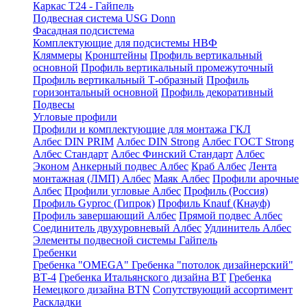
Каркас Т24 - Гайпель
Подвесная система USG Donn
Фасадная подсистема
Комплектующие для подсистемы НВФ
Кляммеры
Кронштейны
Профиль вертикальный
основной
Профиль вертикальный промежуточный
Профиль вертикальный Т-образный
Профиль
горизонтальный основной
Профиль декоративный
Подвесы
Угловые профили
Профили и комплектующие для монтажа ГКЛ
Албес DIN PRIM
Албес DIN Strong
Албес ГОСТ Strong
Албес Стандарт
Албес Финский Стандарт
Албес
Эконом
Анкерный подвес Албес
Краб Албес
Лента
монтажная (ЛМП) Албес
Маяк Албес
Профили арочные
Албес
Профили угловые Албес
Профиль (Россия)
Профиль Gyproc (Гипрок)
Профиль Knauf (Кнауф)
Профиль завершающий Албес
Прямой подвес Албес
Соединитель двухуровневый Албес
Удлинитель Албес
Элементы подвесной системы Гайпель
Гребенки
Гребенка "OMEGA"
Гребенка "потолок дизайнерский"
ВТ-4
Гребенка Итальянского дизайна BT
Гребенка
Немецкого дизайна ВТN
Сопутствующий ассортимент
Раскладки