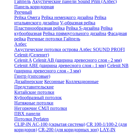
Гайпель
Акустические панели Sound Prim (Албес)
Панель коридорная
Реечный
Рейка Омега
Рейка немецкого дизайна
Рейка
итальянского дизайна
V-образная рейка
Пластинообразная рейка
Рейка S-дизайна
Рейка
кубообразная
Рейка прямоугольного дизайна
Фасадная
рейка
Реечные потолки Гайпель
Албес
Акустические потолки острова Албес SOUND PROFI
Celenit (Селенит)
Celenit A
Celenit AB (ширина древесного слоя - 2 мм)
Celenit ABE (ширина древесного слоя - 1 мм)
Celenit NB
(ширина древесного слоя - 3 мм)
Гинтр (гипсовые)
Дизайнерские
Кесонные
Коллекционные
Представительские
Китайские потолки
Кубообразный потолок
Натяжные потолки
Негорючие СМЛ потолки
ПВХ панели
Потолки Perfaten
CLIP-IN AC-100 (скрытая система)
CR 100-1/100-2 (для
коридоров)
CR-200 (для коридорных зон)
LAY-IN