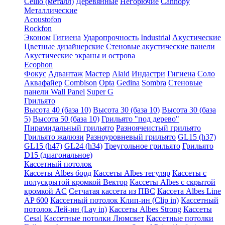
Cellio (металл)
Деревянные
Негорючие
Cannopy
Металлические
Acoustofon
Rockfon
Эконом
Гигиена
Ударопрочность
Industrial
Акустические
Цветные дизайнерские
Стеновые акустические панели
Акустические экраны и острова
Ecophon
Фокус
Адвантаж
Мастер
Alaid
Индастри
Гигиена
Соло
Аквафайер
Combison
Opta
Gedina
Sombra
Стеновые
панели Wall Panel
Super G
Грильято
Высота 40 (база 10)
Высота 30 (база 10)
Высота 30 (база
5)
Высота 50 (база 10)
Грильято "под дерево"
Пирамидальный грильято
Разноячеистый грильято
Грильято жалюзи
Разноуровневый грильято
GL15 (h37)
GL15 (h47)
GL24 (h34)
Треугольное грильято
Грильято
D15 (диагональное)
Кассетный потолок
Кассеты Albes борд
Кассеты Albes тегуляр
Кассеты с
полускрытой кромкой Вектор
Кассеты Albes с скрытой
кромкой AC
Сетчатая кассета из ПВС
Кассета Albes Line
AP 600
Кассетный потолок Клип-ин (Clip in)
Кассетный
потолок Лей-ин (Lay in)
Кассеты Albes Strong
Кассеты
Cesal
Кассетные потолки Люмсвет
Кассетные потолки