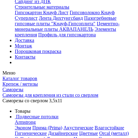
Сайдинг из ДПК
Строительные материалы
Гипсокартон Кнауф Лист
Гипсоволокно Кнауф
Суперлист
Лента Дихтунгсбанд
Пазогребневые
гипсовые плиты "Кнауф-Гипсоплита"
Цементно-
минеральные плиты АКВАПАНЕЛЬ
Элементы
крепления
Профиль для гипсокартона
Доставка
Монтаж
Порошковая покраска
Контакты
Меню
Каталог товаров
Крепеж / метизы
Саморезы
Саморезы для крепления из стали со сверлом
Саморезы со сверлом 3,5х11
Товары
Подвесные потолки
Armstrong
Эконом
Прима (Prima)
Акустические
Влагостойкие
Гигиенические
Дизайнерские
Цветные
Orcal (металл)