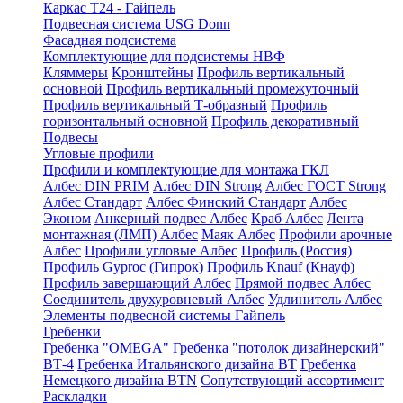
Каркас Т24 - Гайпель
Подвесная система USG Donn
Фасадная подсистема
Комплектующие для подсистемы НВФ
Кляммеры
Кронштейны
Профиль вертикальный
основной
Профиль вертикальный промежуточный
Профиль вертикальный Т-образный
Профиль
горизонтальный основной
Профиль декоративный
Подвесы
Угловые профили
Профили и комплектующие для монтажа ГКЛ
Албес DIN PRIM
Албес DIN Strong
Албес ГОСТ Strong
Албес Стандарт
Албес Финский Стандарт
Албес
Эконом
Анкерный подвес Албес
Краб Албес
Лента
монтажная (ЛМП) Албес
Маяк Албес
Профили арочные
Албес
Профили угловые Албес
Профиль (Россия)
Профиль Gyproc (Гипрок)
Профиль Knauf (Кнауф)
Профиль завершающий Албес
Прямой подвес Албес
Соединитель двухуровневый Албес
Удлинитель Албес
Элементы подвесной системы Гайпель
Гребенки
Гребенка "OMEGA"
Гребенка "потолок дизайнерский"
ВТ-4
Гребенка Итальянского дизайна BT
Гребенка
Немецкого дизайна ВТN
Сопутствующий ассортимент
Раскладки