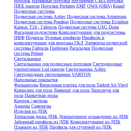
потолок
Натяжные потолки
Негорючие СМЛ потолки
ПВХ панели
Потолки Perfaten
AMF
OWA (ОВА)
Knauf
Подвесные системы
Подвесная система Албес
Подвесная система Armstrong
Подвесная система Рокфон
Подвесные системы Ecophon
Каркас Т24 - Гайпель
Подвесная система USG Donn
Фасадная подсистема
Комплектующие для подсистемы
НВФ
Подвесы
Угловые профили
Профили и
комплектующие для монтажа ГКЛ
Элементы подвесной
системы Гайпель
Гребенки
Раскладки
Подвесная
система Primet
Светильники
Светильники для подвесных потолков
Светодиодные
ультратонкие Led панели
Светильники Албес
Светодиодные светильники VARTON
Напольные покрытия
Фальшполы
Виниловая плитка для пола Tarkett Art Vinyl
Ковролин для пола
Ламинат для пола
Линолеум для
пола
Паркетная доска
Крепеж / метизы
Анкеры
Саморезы
Изделия из ДПК
Террасная доска ДПК
Декоративное ограждение из ДПК
Заборный профиль из ДПК
Комплектующие из ДПК
Планкен из ДПК
Профиль для ступеней из ДПК