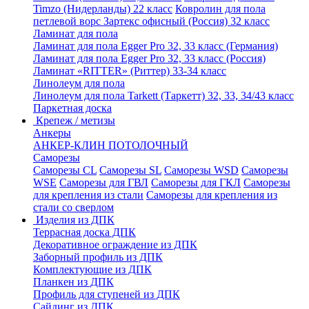
Timzo (Нидерланды) 22 класс
Ковролин для пола
петлевой ворс Зартекс офисный (Россия) 32 класс
Ламинат для пола
Ламинат для пола Egger Pro 32, 33 класс (Германия)
Ламинат для пола Egger Pro 32, 33 класс (Россия)
Ламинат «RITTER» (Риттер) 33-34 класс
Линолеум для пола
Линолеум для пола Tarkett (Таркетт) 32, 33, 34/43 класс
Паркетная доска
Крепеж / метизы
Анкеры
АНКЕР-КЛИН ПОТОЛОЧНЫЙ
Саморезы
Саморезы CL
Саморезы SL
Саморезы WSD
Саморезы
WSE
Саморезы для ГВЛ
Саморезы для ГКЛ
Саморезы
для крепления из стали
Саморезы для крепления из
стали со сверлом
Изделия из ДПК
Террасная доска ДПК
Декоративное ограждение из ДПК
Заборный профиль из ДПК
Комплектующие из ДПК
Планкен из ДПК
Профиль для ступеней из ДПК
Сайдинг из ДПК