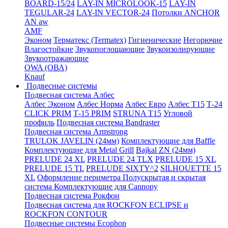
BOARD-15/24
LAY-IN MICROLOOK-15
LAY-IN
TEGULAR-24
LAY-IN VECTOR-24
Потолки ANCHOR
AN aw
AMF
Эконом
Терматекс (Termatex)
Гигиенические
Негорючие
Влагостойкие
Звукопоглощающие
Звукоизолирующие
Звукоотражающие
OWA (ОВА)
Knauf
Подвесные системы
Подвесная система Албес
Албес Эконом
Албес Норма
Албес Евро
Албес T15
Т-24
CLICK PRIM
Т-15 PRIM
STRUNA Т15
Угловой
профиль
Подвесная система Bandraster
Подвесная система Armstrong
TRULOK JAVELIN (24мм)
Комплектующие для Baffle
Комплектующие для Metal Grill
Bajkal ZN (24мм)
PRELUDE 24 XL
PRELUDE 24 TLX
PRELUDE 15 XL
PRELUDE 15 TL
PRELUDE SIXTY^2
SILHOUETTE 15
XL
Оформление периметра
Полускрытая и скрытая
система
Комплектующие для Cannopy
Подвесная система Рокфон
Подвесная система для ROCKFON ECLIPSE и
ROCKFON CONTOUR
Подвесные системы Ecophon