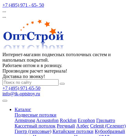
+7 (495) 971 - 65- 50
...
...
Интернет-магазин подвесных потолочных систем и
напольных покрытий.
Работаем оптом и в розницу.
Производим расчет материала!
Доставка по звонку!
+7 (495) 971-65-50
info@tk-optstroy.ru
Каталог
Подвесные потолки
Armstrong
Acoustofon
Rockfon
Ecophon
Грильято
Кассетный потолок
Реечный
Албес
Celenit (Селенит)
Гинтр (гипсовые)
Китайские потолки
Кубообразный