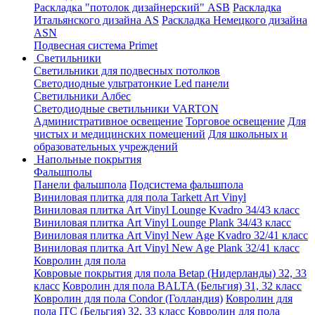
Раскладка "потолок дизайнерский" ASB
Раскладка
Итальянского дизайна AS
Раскладка Немецкого дизайна
АSN
Подвесная система Primet
Светильники
Светильники для подвесных потолков
Светодиодные ультратонкие Led панели
Светильники Албес
Светодиодные светильники VARTON
Административное освещение
Торговое освещение
Для
чистых и медицинских помещений
Для школьных и
образовательных учреждений
Напольные покрытия
Фальшполы
Панели фальшпола
Подсистема фальшпола
Виниловая плитка для пола Tarkett Art Vinyl
Виниловая плитка Art Vinyl Lounge Kvadro 34/43 класс
Виниловая плитка Art Vinyl Lounge Plank 34/43 класс
Виниловая плитка Art Vinyl New Age Kvadro 32/41 класс
Виниловая плитка Art Vinyl New Age Plank 32/41 класс
Ковролин для пола
Ковровые покрытия для пола Betap (Нидерланды) 32, 33
класс
Ковролин для пола BALTA (Бельгия) 31, 32 класс
Ковролин для пола Condor (Голландия)
Ковролин для
пола ITC (Бельгия) 32, 33 класс
Ковролин для пола