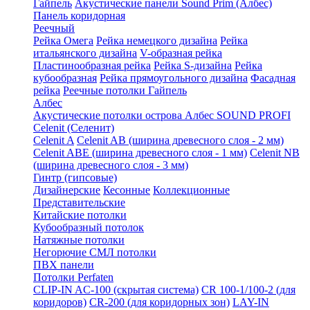
Гайпель
Акустические панели Sound Prim (Албес)
Панель коридорная
Реечный
Рейка Омега
Рейка немецкого дизайна
Рейка
итальянского дизайна
V-образная рейка
Пластинообразная рейка
Рейка S-дизайна
Рейка
кубообразная
Рейка прямоугольного дизайна
Фасадная
рейка
Реечные потолки Гайпель
Албес
Акустические потолки острова Албес SOUND PROFI
Celenit (Селенит)
Celenit A
Celenit AB (ширина древесного слоя - 2 мм)
Celenit ABE (ширина древесного слоя - 1 мм)
Celenit NB
(ширина древесного слоя - 3 мм)
Гинтр (гипсовые)
Дизайнерские
Кесонные
Коллекционные
Представительские
Китайские потолки
Кубообразный потолок
Натяжные потолки
Негорючие СМЛ потолки
ПВХ панели
Потолки Perfaten
CLIP-IN AC-100 (скрытая система)
CR 100-1/100-2 (для
коридоров)
CR-200 (для коридорных зон)
LAY-IN