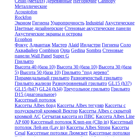
Cellio (металл)
Деревянные
Негорючие
Cannopy
Металлические
Acoustofon
Rockfon
Эконом
Гигиена
Ударопрочность
Industrial
Акустические
Цветные дизайнерские
Стеновые акустические панели
Акустические экраны и острова
Ecophon
Фокус
Адвантаж
Мастер
Alaid
Индастри
Гигиена
Соло
Аквафайер
Combison
Opta
Gedina
Sombra
Стеновые
панели Wall Panel
Super G
Грильято
Высота 40 (база 10)
Высота 30 (база 10)
Высота 30 (база
5)
Высота 50 (база 10)
Грильято "под дерево"
Пирамидальный грильято
Разноячеистый грильято
Грильято жалюзи
Разноуровневый грильято
GL15 (h37)
GL15 (h47)
GL24 (h34)
Треугольное грильято
Грильято
D15 (диагональное)
Кассетный потолок
Кассеты Albes борд
Кассеты Albes тегуляр
Кассеты с
полускрытой кромкой Вектор
Кассеты Albes с скрытой
кромкой AC
Сетчатая кассета из ПВС
Кассета Albes Line
AP 600
Кассетный потолок Клип-ин (Clip in)
Кассетный
потолок Лей-ин (Lay in)
Кассеты Albes Strong
Кассеты
Cesal
Кассетные потолки Люмсвет
Кассетные потолки