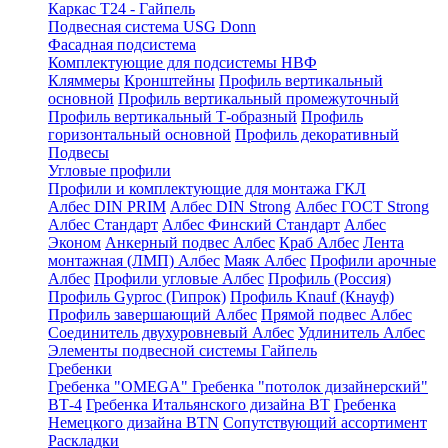
Каркас Т24 - Гайпель
Подвесная система USG Donn
Фасадная подсистема
Комплектующие для подсистемы НВФ
Кляммеры
Кронштейны
Профиль вертикальный
основной
Профиль вертикальный промежуточный
Профиль вертикальный Т-образный
Профиль
горизонтальный основной
Профиль декоративный
Подвесы
Угловые профили
Профили и комплектующие для монтажа ГКЛ
Албес DIN PRIM
Албес DIN Strong
Албес ГОСТ Strong
Албес Стандарт
Албес Финский Стандарт
Албес
Эконом
Анкерный подвес Албес
Краб Албес
Лента
монтажная (ЛМП) Албес
Маяк Албес
Профили арочные
Албес
Профили угловые Албес
Профиль (Россия)
Профиль Gyproc (Гипрок)
Профиль Knauf (Кнауф)
Профиль завершающий Албес
Прямой подвес Албес
Соединитель двухуровневый Албес
Удлинитель Албес
Элементы подвесной системы Гайпель
Гребенки
Гребенка "OMEGA"
Гребенка "потолок дизайнерский"
ВТ-4
Гребенка Итальянского дизайна BT
Гребенка
Немецкого дизайна ВТN
Сопутствующий ассортимент
Раскладки