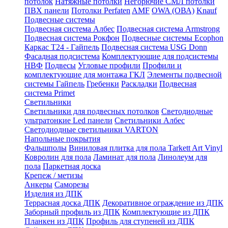
потолок
Натяжные потолки
Негорючие СМЛ потолки
ПВХ панели
Потолки Perfaten
AMF
OWA (ОВА)
Knauf
Подвесные системы
Подвесная система Албес
Подвесная система Armstrong
Подвесная система Рокфон
Подвесные системы Ecophon
Каркас Т24 - Гайпель
Подвесная система USG Donn
Фасадная подсистема
Комплектующие для подсистемы
НВФ
Подвесы
Угловые профили
Профили и
комплектующие для монтажа ГКЛ
Элементы подвесной
системы Гайпель
Гребенки
Раскладки
Подвесная
система Primet
Светильники
Светильники для подвесных потолков
Светодиодные
ультратонкие Led панели
Светильники Албес
Светодиодные светильники VARTON
Напольные покрытия
Фальшполы
Виниловая плитка для пола Tarkett Art Vinyl
Ковролин для пола
Ламинат для пола
Линолеум для
пола
Паркетная доска
Крепеж / метизы
Анкеры
Саморезы
Изделия из ДПК
Террасная доска ДПК
Декоративное ограждение из ДПК
Заборный профиль из ДПК
Комплектующие из ДПК
Планкен из ДПК
Профиль для ступеней из ДПК