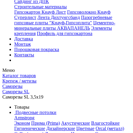
Сайдинг из ДПК
Строительные материалы
Гипсокартон Кнауф Лист
Гипсоволокно Кнауф
Суперлист
Лента Дихтунгсбанд
Пазогребневые
гипсовые плиты "Кнауф-Гипсоплита"
Цементно-
минеральные плиты АКВАПАНЕЛЬ
Элементы
крепления
Профиль для гипсокартона
Доставка
Монтаж
Порошковая покраска
Контакты
Меню
Каталог товаров
Крепеж / метизы
Саморезы
Саморезы SL
Саморезы SL 3,5х19
Товары
Подвесные потолки
Armstrong
Эконом
Прима (Prima)
Акустические
Влагостойкие
Гигиенические
Дизайнерские
Цветные
Orcal (металл)