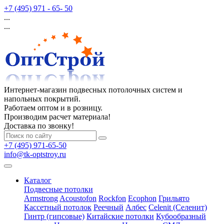
+7 (495) 971 - 65- 50
...
...
Интернет-магазин подвесных потолочных систем и
напольных покрытий.
Работаем оптом и в розницу.
Производим расчет материала!
Доставка по звонку!
+7 (495) 971-65-50
info@tk-optstroy.ru
Каталог
Подвесные потолки
Armstrong
Acoustofon
Rockfon
Ecophon
Грильято
Кассетный потолок
Реечный
Албес
Celenit (Селенит)
Гинтр (гипсовые)
Китайские потолки
Кубообразный