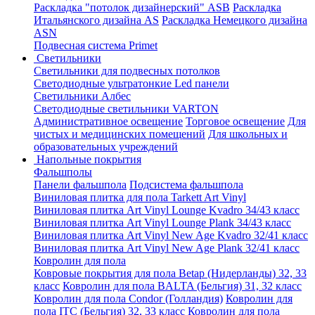
Раскладка "потолок дизайнерский" ASB
Раскладка
Итальянского дизайна AS
Раскладка Немецкого дизайна
АSN
Подвесная система Primet
Светильники
Светильники для подвесных потолков
Светодиодные ультратонкие Led панели
Светильники Албес
Светодиодные светильники VARTON
Административное освещение
Торговое освещение
Для
чистых и медицинских помещений
Для школьных и
образовательных учреждений
Напольные покрытия
Фальшполы
Панели фальшпола
Подсистема фальшпола
Виниловая плитка для пола Tarkett Art Vinyl
Виниловая плитка Art Vinyl Lounge Kvadro 34/43 класс
Виниловая плитка Art Vinyl Lounge Plank 34/43 класс
Виниловая плитка Art Vinyl New Age Kvadro 32/41 класс
Виниловая плитка Art Vinyl New Age Plank 32/41 класс
Ковролин для пола
Ковровые покрытия для пола Betap (Нидерланды) 32, 33
класс
Ковролин для пола BALTA (Бельгия) 31, 32 класс
Ковролин для пола Condor (Голландия)
Ковролин для
пола ITC (Бельгия) 32, 33 класс
Ковролин для пола