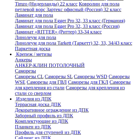
Timzo (Нидерланды) 22 класс
Ковролин для пола
петлевой ворс Зартекс офисный (Россия) 32 класс
Ламинат для пола
Ламинат для пола Egger Pro 32, 33 класс (Германия)
Ламинат для пола Egger Pro 32, 33 класс (Россия)
Ламинат «RITTER» (Риттер) 33-34 класс
Линолеум для пола
Линолеум для пола Tarkett (Таркетт) 32, 33, 34/43 класс
Паркетная доска
Крепеж / метизы
Анкеры
АНКЕР-КЛИН ПОТОЛОЧНЫЙ
Саморезы
Саморезы CL
Саморезы SL
Саморезы WSD
Саморезы
WSE
Саморезы для ГВЛ
Саморезы для ГКЛ
Саморезы
для крепления из стали
Саморезы для крепления из
стали со сверлом
Изделия из ДПК
Террасная доска ДПК
Декоративное ограждение из ДПК
Заборный профиль из ДПК
Комплектующие из ДПК
Планкен из ДПК
Профиль для ступеней из ДПК
Сайдинг из ДПК