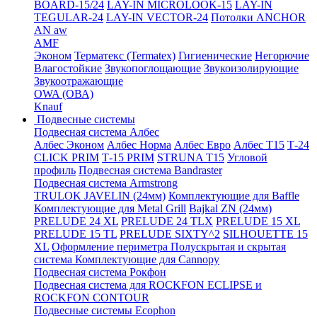
BOARD-15/24
LAY-IN MICROLOOK-15
LAY-IN
TEGULAR-24
LAY-IN VECTOR-24
Потолки ANCHOR
AN aw
AMF
Эконом
Терматекс (Termatex)
Гигиенические
Негорючие
Влагостойкие
Звукопоглощающие
Звукоизолирующие
Звукоотражающие
OWA (ОВА)
Knauf
Подвесные системы
Подвесная система Албес
Албес Эконом
Албес Норма
Албес Евро
Албес T15
Т-24
CLICK PRIM
Т-15 PRIM
STRUNA Т15
Угловой
профиль
Подвесная система Bandraster
Подвесная система Armstrong
TRULOK JAVELIN (24мм)
Комплектующие для Baffle
Комплектующие для Metal Grill
Bajkal ZN (24мм)
PRELUDE 24 XL
PRELUDE 24 TLX
PRELUDE 15 XL
PRELUDE 15 TL
PRELUDE SIXTY^2
SILHOUETTE 15
XL
Оформление периметра
Полускрытая и скрытая
система
Комплектующие для Cannopy
Подвесная система Рокфон
Подвесная система для ROCKFON ECLIPSE и
ROCKFON CONTOUR
Подвесные системы Ecophon