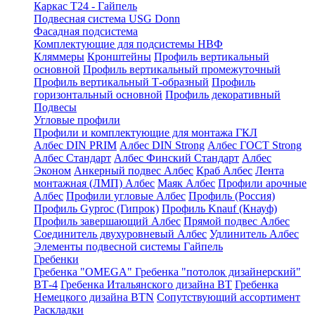
Каркас Т24 - Гайпель
Подвесная система USG Donn
Фасадная подсистема
Комплектующие для подсистемы НВФ
Кляммеры
Кронштейны
Профиль вертикальный
основной
Профиль вертикальный промежуточный
Профиль вертикальный Т-образный
Профиль
горизонтальный основной
Профиль декоративный
Подвесы
Угловые профили
Профили и комплектующие для монтажа ГКЛ
Албес DIN PRIM
Албес DIN Strong
Албес ГОСТ Strong
Албес Стандарт
Албес Финский Стандарт
Албес
Эконом
Анкерный подвес Албес
Краб Албес
Лента
монтажная (ЛМП) Албес
Маяк Албес
Профили арочные
Албес
Профили угловые Албес
Профиль (Россия)
Профиль Gyproc (Гипрок)
Профиль Knauf (Кнауф)
Профиль завершающий Албес
Прямой подвес Албес
Соединитель двухуровневый Албес
Удлинитель Албес
Элементы подвесной системы Гайпель
Гребенки
Гребенка "OMEGA"
Гребенка "потолок дизайнерский"
ВТ-4
Гребенка Итальянского дизайна BT
Гребенка
Немецкого дизайна ВТN
Сопутствующий ассортимент
Раскладки