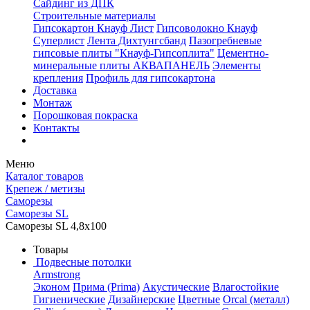
Сайдинг из ДПК
Строительные материалы
Гипсокартон Кнауф Лист
Гипсоволокно Кнауф
Суперлист
Лента Дихтунгсбанд
Пазогребневые
гипсовые плиты "Кнауф-Гипсоплита"
Цементно-
минеральные плиты АКВАПАНЕЛЬ
Элементы
крепления
Профиль для гипсокартона
Доставка
Монтаж
Порошковая покраска
Контакты
Меню
Каталог товаров
Крепеж / метизы
Саморезы
Саморезы SL
Саморезы SL 4,8х100
Товары
Подвесные потолки
Armstrong
Эконом
Прима (Prima)
Акустические
Влагостойкие
Гигиенические
Дизайнерские
Цветные
Orcal (металл)