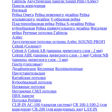
Гайпель
Акустические панели Sound Prim (Албес)
Панель коридорная
Реечный
Рейка Омега
Рейка немецкого дизайна
Рейка
итальянского дизайна
V-образная рейка
Пластинообразная рейка
Рейка S-дизайна
Рейка
кубообразная
Рейка прямоугольного дизайна
Фасадная
рейка
Реечные потолки Гайпель
Албес
Акустические потолки острова Албес SOUND PROFI
Celenit (Селенит)
Celenit A
Celenit AB (ширина древесного слоя - 2 мм)
Celenit ABE (ширина древесного слоя - 1 мм)
Celenit NB
(ширина древесного слоя - 3 мм)
Гинтр (гипсовые)
Дизайнерские
Кесонные
Коллекционные
Представительские
Китайские потолки
Кубообразный потолок
Натяжные потолки
Негорючие СМЛ потолки
ПВХ панели
Потолки Perfaten
CLIP-IN AC-100 (скрытая система)
CR 100-1/100-2 (для
коридоров)
CR-200 (для коридорных зон)
LAY-IN