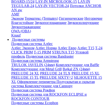
BOARD-15/24
LAY-IN MICROLOOK-15
LAY-IN
TEGULAR-24
LAY-IN VECTOR-24
Потолки ANCHOR
AN aw
AMF
Эконом
Терматекс (Termatex)
Гигиенические
Негорючие
Влагостойкие
Звукопоглощающие
Звукоизолирующие
Звукоотражающие
OWA (ОВА)
Knauf
Подвесные системы
Подвесная система Албес
Албес Эконом
Албес Норма
Албес Евро
Албес T15
Т-24
CLICK PRIM
Т-15 PRIM
STRUNA Т15
Угловой
профиль
Подвесная система Bandraster
Подвесная система Armstrong
TRULOK JAVELIN (24мм)
Комплектующие для Baffle
Комплектующие для Metal Grill
Bajkal ZN (24мм)
PRELUDE 24 XL
PRELUDE 24 TLX
PRELUDE 15 XL
PRELUDE 15 TL
PRELUDE SIXTY^2
SILHOUETTE 15
XL
Оформление периметра
Полускрытая и скрытая
система
Комплектующие для Cannopy
Подвесная система Рокфон
Подвесная система для ROCKFON ECLIPSE и
ROCKFON CONTOUR
Подвесные системы Ecophon