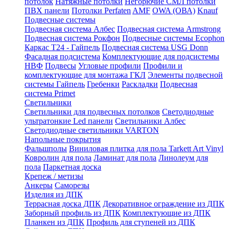
потолок
Натяжные потолки
Негорючие СМЛ потолки
ПВХ панели
Потолки Perfaten
AMF
OWA (ОВА)
Knauf
Подвесные системы
Подвесная система Албес
Подвесная система Armstrong
Подвесная система Рокфон
Подвесные системы Ecophon
Каркас Т24 - Гайпель
Подвесная система USG Donn
Фасадная подсистема
Комплектующие для подсистемы
НВФ
Подвесы
Угловые профили
Профили и
комплектующие для монтажа ГКЛ
Элементы подвесной
системы Гайпель
Гребенки
Раскладки
Подвесная
система Primet
Светильники
Светильники для подвесных потолков
Светодиодные
ультратонкие Led панели
Светильники Албес
Светодиодные светильники VARTON
Напольные покрытия
Фальшполы
Виниловая плитка для пола Tarkett Art Vinyl
Ковролин для пола
Ламинат для пола
Линолеум для
пола
Паркетная доска
Крепеж / метизы
Анкеры
Саморезы
Изделия из ДПК
Террасная доска ДПК
Декоративное ограждение из ДПК
Заборный профиль из ДПК
Комплектующие из ДПК
Планкен из ДПК
Профиль для ступеней из ДПК