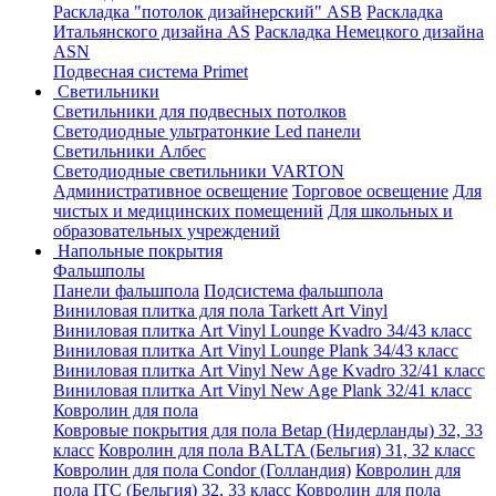
Раскладка "потолок дизайнерский" ASB
Раскладка
Итальянского дизайна AS
Раскладка Немецкого дизайна
АSN
Подвесная система Primet
Светильники
Светильники для подвесных потолков
Светодиодные ультратонкие Led панели
Светильники Албес
Светодиодные светильники VARTON
Административное освещение
Торговое освещение
Для
чистых и медицинских помещений
Для школьных и
образовательных учреждений
Напольные покрытия
Фальшполы
Панели фальшпола
Подсистема фальшпола
Виниловая плитка для пола Tarkett Art Vinyl
Виниловая плитка Art Vinyl Lounge Kvadro 34/43 класс
Виниловая плитка Art Vinyl Lounge Plank 34/43 класс
Виниловая плитка Art Vinyl New Age Kvadro 32/41 класс
Виниловая плитка Art Vinyl New Age Plank 32/41 класс
Ковролин для пола
Ковровые покрытия для пола Betap (Нидерланды) 32, 33
класс
Ковролин для пола BALTA (Бельгия) 31, 32 класс
Ковролин для пола Condor (Голландия)
Ковролин для
пола ITC (Бельгия) 32, 33 класс
Ковролин для пола