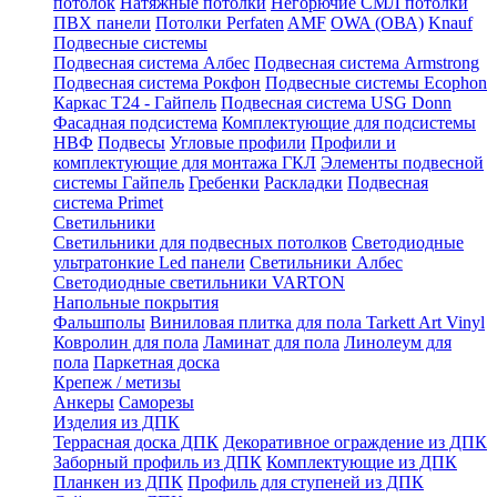
потолок
Натяжные потолки
Негорючие СМЛ потолки
ПВХ панели
Потолки Perfaten
AMF
OWA (ОВА)
Knauf
Подвесные системы
Подвесная система Албес
Подвесная система Armstrong
Подвесная система Рокфон
Подвесные системы Ecophon
Каркас Т24 - Гайпель
Подвесная система USG Donn
Фасадная подсистема
Комплектующие для подсистемы
НВФ
Подвесы
Угловые профили
Профили и
комплектующие для монтажа ГКЛ
Элементы подвесной
системы Гайпель
Гребенки
Раскладки
Подвесная
система Primet
Светильники
Светильники для подвесных потолков
Светодиодные
ультратонкие Led панели
Светильники Албес
Светодиодные светильники VARTON
Напольные покрытия
Фальшполы
Виниловая плитка для пола Tarkett Art Vinyl
Ковролин для пола
Ламинат для пола
Линолеум для
пола
Паркетная доска
Крепеж / метизы
Анкеры
Саморезы
Изделия из ДПК
Террасная доска ДПК
Декоративное ограждение из ДПК
Заборный профиль из ДПК
Комплектующие из ДПК
Планкен из ДПК
Профиль для ступеней из ДПК