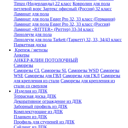
Timzo (Нидерланды) 22 класс
Ковролин для пола
петлевой ворс Зартекс офисный (Россия) 32 класс
Ламинат для пола
Ламинат для пола Egger Pro 32, 33 класс (Германия)
Ламинат для пола Egger Pro 32, 33 класс (Россия)
Ламинат «RITTER» (Риттер) 33-34 класс
Линолеум для пола
Линолеум для пола Tarkett (Таркетт) 32, 33, 34/43 класс
Паркетная доска
Крепеж / метизы
Анкеры
АНКЕР-КЛИН ПОТОЛОЧНЫЙ
Саморезы
Саморезы CL
Саморезы SL
Саморезы WSD
Саморезы
WSE
Саморезы для ГВЛ
Саморезы для ГКЛ
Саморезы
для крепления из стали
Саморезы для крепления из
стали со сверлом
Изделия из ДПК
Террасная доска ДПК
Декоративное ограждение из ДПК
Заборный профиль из ДПК
Комплектующие из ДПК
Планкен из ДПК
Профиль для ступеней из ДПК
Сайдинг из ДПК