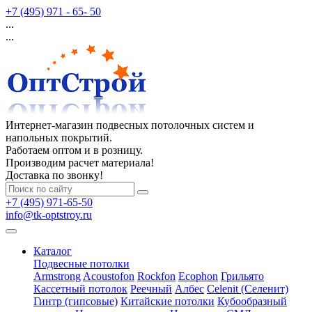
+7 (495) 971 - 65- 50
...
...
Интернет-магазин подвесных потолочных систем и
напольных покрытий.
Работаем оптом и в розницу.
Производим расчет материала!
Доставка по звонку!
+7 (495) 971-65-50
info@tk-optstroy.ru
Каталог
Подвесные потолки
Armstrong
Acoustofon
Rockfon
Ecophon
Грильято
Кассетный потолок
Реечный
Албес
Celenit (Селенит)
Гинтр (гипсовые)
Китайские потолки
Кубообразный