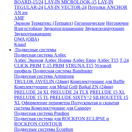
BOARD-15/24
LAY-IN MICROLOOK-15
LAY-IN
TEGULAR-24
LAY-IN VECTOR-24
Потолки ANCHOR
AN aw
AMF
Эконом
Терматекс (Termatex)
Гигиенические
Негорючие
Влагостойкие
Звукопоглощающие
Звукоизолирующие
Звукоотражающие
OWA (ОВА)
Knauf
Подвесные системы
Подвесная система Албес
Албес Эконом
Албес Норма
Албес Евро
Албес T15
Т-24
CLICK PRIM
Т-15 PRIM
STRUNA Т15
Угловой
профиль
Подвесная система Bandraster
Подвесная система Armstrong
TRULOK JAVELIN (24мм)
Комплектующие для Baffle
Комплектующие для Metal Grill
Bajkal ZN (24мм)
PRELUDE 24 XL
PRELUDE 24 TLX
PRELUDE 15 XL
PRELUDE 15 TL
PRELUDE SIXTY^2
SILHOUETTE 15
XL
Оформление периметра
Полускрытая и скрытая
система
Комплектующие для Cannopy
Подвесная система Рокфон
Подвесная система для ROCKFON ECLIPSE и
ROCKFON CONTOUR
Подвесные системы Ecophon