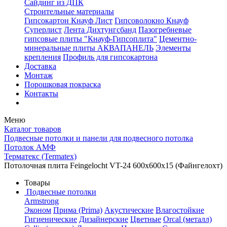
Сайдинг из ДПК
Строительные материалы
Гипсокартон Кнауф Лист
Гипсоволокно Кнауф
Суперлист
Лента Дихтунгсбанд
Пазогребневые
гипсовые плиты "Кнауф-Гипсоплита"
Цементно-
минеральные плиты АКВАПАНЕЛЬ
Элементы
крепления
Профиль для гипсокартона
Доставка
Монтаж
Порошковая покраска
Контакты
Меню
Каталог товаров
Подвесные потолки и панели для подвесного потолка
Потолок АМФ
Терматекс (Termatex)
Потолочная плита Feingelocht VT-24 600x600x15 (Файнгелохт)
Товары
Подвесные потолки
Armstrong
Эконом
Прима (Prima)
Акустические
Влагостойкие
Гигиенические
Дизайнерские
Цветные
Orcal (металл)