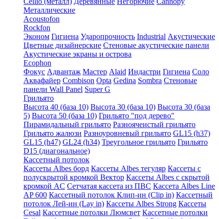
Cellio (металл)
Деревянные
Негорючие
Cannopy
Металлические
Acoustofon
Rockfon
Эконом
Гигиена
Ударопрочность
Industrial
Акустические
Цветные дизайнерские
Стеновые акустические панели
Акустические экраны и острова
Ecophon
Фокус
Адвантаж
Мастер
Alaid
Индастри
Гигиена
Соло
Аквафайер
Combison
Opta
Gedina
Sombra
Стеновые
панели Wall Panel
Super G
Грильято
Высота 40 (база 10)
Высота 30 (база 10)
Высота 30 (база
5)
Высота 50 (база 10)
Грильято "под дерево"
Пирамидальный грильято
Разноячеистый грильято
Грильято жалюзи
Разноуровневый грильято
GL15 (h37)
GL15 (h47)
GL24 (h34)
Треугольное грильято
Грильято
D15 (диагональное)
Кассетный потолок
Кассеты Albes борд
Кассеты Albes тегуляр
Кассеты с
полускрытой кромкой Вектор
Кассеты Albes с скрытой
кромкой AC
Сетчатая кассета из ПВС
Кассета Albes Line
AP 600
Кассетный потолок Клип-ин (Clip in)
Кассетный
потолок Лей-ин (Lay in)
Кассеты Albes Strong
Кассеты
Cesal
Кассетные потолки Люмсвет
Кассетные потолки