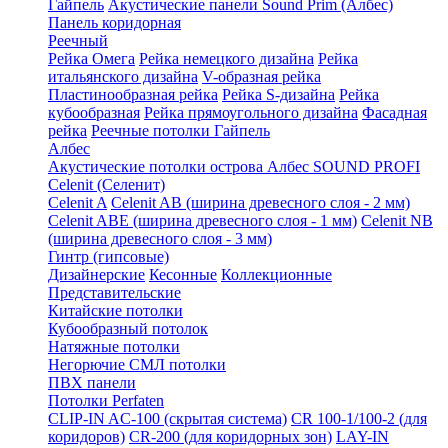
Гайпель
Акустические панели Sound Prim (Албес)
Панель коридорная
Реечный
Рейка Омега
Рейка немецкого дизайна
Рейка
итальянского дизайна
V-образная рейка
Пластинообразная рейка
Рейка S-дизайна
Рейка
кубообразная
Рейка прямоугольного дизайна
Фасадная
рейка
Реечные потолки Гайпель
Албес
Акустические потолки острова Албес SOUND PROFI
Celenit (Селенит)
Celenit A
Celenit AB (ширина древесного слоя - 2 мм)
Celenit ABE (ширина древесного слоя - 1 мм)
Celenit NB
(ширина древесного слоя - 3 мм)
Гинтр (гипсовые)
Дизайнерские
Кесонные
Коллекционные
Представительские
Китайские потолки
Кубообразный потолок
Натяжные потолки
Негорючие СМЛ потолки
ПВХ панели
Потолки Perfaten
CLIP-IN AC-100 (скрытая система)
CR 100-1/100-2 (для
коридоров)
CR-200 (для коридорных зон)
LAY-IN