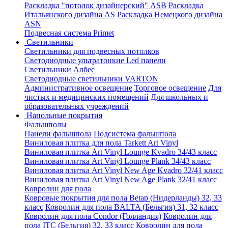
Раскладка "потолок дизайнерский" ASB
Раскладка
Итальянского дизайна AS
Раскладка Немецкого дизайна
АSN
Подвесная система Primet
Светильники
Светильники для подвесных потолков
Светодиодные ультратонкие Led панели
Светильники Албес
Светодиодные светильники VARTON
Административное освещение
Торговое освещение
Для
чистых и медицинских помещений
Для школьных и
образовательных учреждений
Напольные покрытия
Фальшполы
Панели фальшпола
Подсистема фальшпола
Виниловая плитка для пола Tarkett Art Vinyl
Виниловая плитка Art Vinyl Lounge Kvadro 34/43 класс
Виниловая плитка Art Vinyl Lounge Plank 34/43 класс
Виниловая плитка Art Vinyl New Age Kvadro 32/41 класс
Виниловая плитка Art Vinyl New Age Plank 32/41 класс
Ковролин для пола
Ковровые покрытия для пола Betap (Нидерланды) 32, 33
класс
Ковролин для пола BALTA (Бельгия) 31, 32 класс
Ковролин для пола Condor (Голландия)
Ковролин для
пола ITC (Бельгия) 32, 33 класс
Ковролин для пола