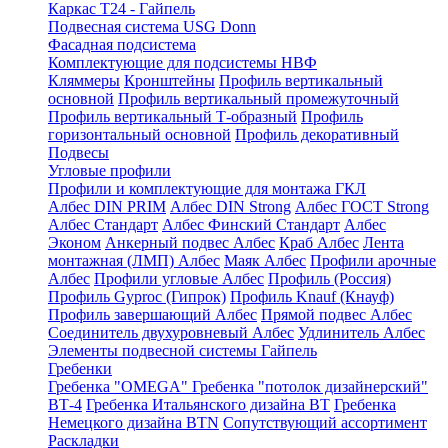
Каркас Т24 - Гайпель
Подвесная система USG Donn
Фасадная подсистема
Комплектующие для подсистемы НВФ
Кляммеры
Кронштейны
Профиль вертикальный
основной
Профиль вертикальный промежуточный
Профиль вертикальный Т-образный
Профиль
горизонтальный основной
Профиль декоративный
Подвесы
Угловые профили
Профили и комплектующие для монтажа ГКЛ
Албес DIN PRIM
Албес DIN Strong
Албес ГОСТ Strong
Албес Стандарт
Албес Финский Стандарт
Албес
Эконом
Анкерный подвес Албес
Краб Албес
Лента
монтажная (ЛМП) Албес
Маяк Албес
Профили арочные
Албес
Профили угловые Албес
Профиль (Россия)
Профиль Gyproc (Гипрок)
Профиль Knauf (Кнауф)
Профиль завершающий Албес
Прямой подвес Албес
Соединитель двухуровневый Албес
Удлинитель Албес
Элементы подвесной системы Гайпель
Гребенки
Гребенка "OMEGA"
Гребенка "потолок дизайнерский"
ВТ-4
Гребенка Итальянского дизайна BT
Гребенка
Немецкого дизайна ВТN
Сопутствующий ассортимент
Раскладки