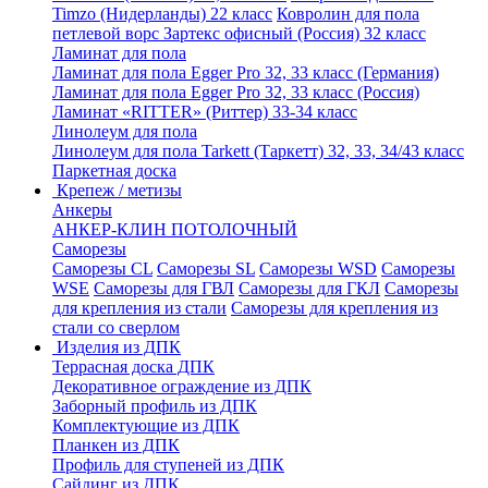
Timzo (Нидерланды) 22 класс
Ковролин для пола
петлевой ворс Зартекс офисный (Россия) 32 класс
Ламинат для пола
Ламинат для пола Egger Pro 32, 33 класс (Германия)
Ламинат для пола Egger Pro 32, 33 класс (Россия)
Ламинат «RITTER» (Риттер) 33-34 класс
Линолеум для пола
Линолеум для пола Tarkett (Таркетт) 32, 33, 34/43 класс
Паркетная доска
Крепеж / метизы
Анкеры
АНКЕР-КЛИН ПОТОЛОЧНЫЙ
Саморезы
Саморезы CL
Саморезы SL
Саморезы WSD
Саморезы
WSE
Саморезы для ГВЛ
Саморезы для ГКЛ
Саморезы
для крепления из стали
Саморезы для крепления из
стали со сверлом
Изделия из ДПК
Террасная доска ДПК
Декоративное ограждение из ДПК
Заборный профиль из ДПК
Комплектующие из ДПК
Планкен из ДПК
Профиль для ступеней из ДПК
Сайдинг из ДПК