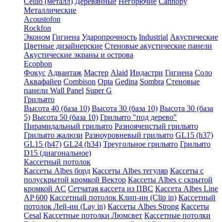
Cellio (металл)
Деревянные
Негорючие
Cannopy
Металлические
Acoustofon
Rockfon
Эконом
Гигиена
Ударопрочность
Industrial
Акустические
Цветные дизайнерские
Стеновые акустические панели
Акустические экраны и острова
Ecophon
Фокус
Адвантаж
Мастер
Alaid
Индастри
Гигиена
Соло
Аквафайер
Combison
Opta
Gedina
Sombra
Стеновые
панели Wall Panel
Super G
Грильято
Высота 40 (база 10)
Высота 30 (база 10)
Высота 30 (база
5)
Высота 50 (база 10)
Грильято "под дерево"
Пирамидальный грильято
Разноячеистый грильято
Грильято жалюзи
Разноуровневый грильято
GL15 (h37)
GL15 (h47)
GL24 (h34)
Треугольное грильято
Грильято
D15 (диагональное)
Кассетный потолок
Кассеты Albes борд
Кассеты Albes тегуляр
Кассеты с
полускрытой кромкой Вектор
Кассеты Albes с скрытой
кромкой AC
Сетчатая кассета из ПВС
Кассета Albes Line
AP 600
Кассетный потолок Клип-ин (Clip in)
Кассетный
потолок Лей-ин (Lay in)
Кассеты Albes Strong
Кассеты
Cesal
Кассетные потолки Люмсвет
Кассетные потолки