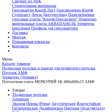
Сайдинг из ДПК
Строительные материалы
Гипсокартон Кнауф Лист
Гипсоволокно Кнауф
Суперлист
Лента Дихтунгсбанд
Пазогребневые
гипсовые плиты "Кнауф-Гипсоплита"
Цементно-
минеральные плиты АКВАПАНЕЛЬ
Элементы
крепления
Профиль для гипсокартона
Доставка
Монтаж
Порошковая покраска
Контакты
Меню
Каталог товаров
Подвесные потолки и панели для подвесного потолка
Потолок АМФ
Терматекс (Termatex)
Потолочная плита МЕРКУРИЙ SK 600x600x15 АМФ
Товары
Подвесные потолки
Armstrong
Эконом
Прима (Prima)
Акустические
Влагостойкие
Гигиенические
Дизайнерские
Цветные
Orcal (металл)