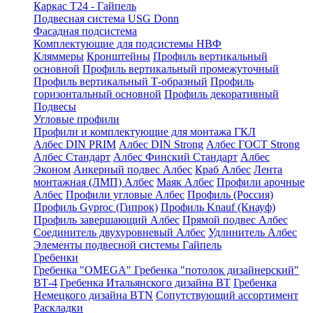
Каркас Т24 - Гайпель
Подвесная система USG Donn
Фасадная подсистема
Комплектующие для подсистемы НВФ
Кляммеры
Кронштейны
Профиль вертикальный
основной
Профиль вертикальный промежуточный
Профиль вертикальный Т-образный
Профиль
горизонтальный основной
Профиль декоративный
Подвесы
Угловые профили
Профили и комплектующие для монтажа ГКЛ
Албес DIN PRIM
Албес DIN Strong
Албес ГОСТ Strong
Албес Стандарт
Албес Финский Стандарт
Албес
Эконом
Анкерный подвес Албес
Краб Албес
Лента
монтажная (ЛМП) Албес
Маяк Албес
Профили арочные
Албес
Профили угловые Албес
Профиль (Россия)
Профиль Gyproc (Гипрок)
Профиль Knauf (Кнауф)
Профиль завершающий Албес
Прямой подвес Албес
Соединитель двухуровневый Албес
Удлинитель Албес
Элементы подвесной системы Гайпель
Гребенки
Гребенка "OMEGA"
Гребенка "потолок дизайнерский"
ВТ-4
Гребенка Итальянского дизайна BT
Гребенка
Немецкого дизайна ВТN
Сопутствующий ассортимент
Раскладки