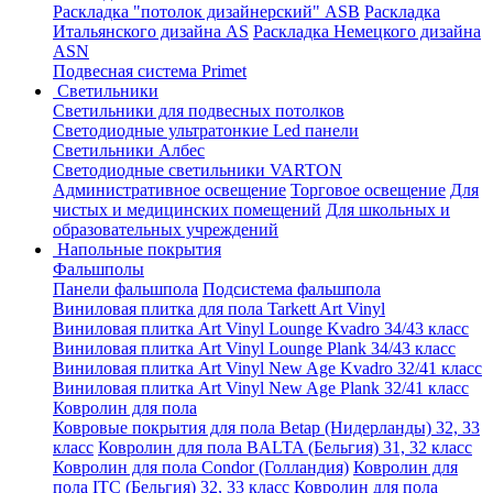
Раскладка "потолок дизайнерский" ASB
Раскладка
Итальянского дизайна AS
Раскладка Немецкого дизайна
АSN
Подвесная система Primet
Светильники
Светильники для подвесных потолков
Светодиодные ультратонкие Led панели
Светильники Албес
Светодиодные светильники VARTON
Административное освещение
Торговое освещение
Для
чистых и медицинских помещений
Для школьных и
образовательных учреждений
Напольные покрытия
Фальшполы
Панели фальшпола
Подсистема фальшпола
Виниловая плитка для пола Tarkett Art Vinyl
Виниловая плитка Art Vinyl Lounge Kvadro 34/43 класс
Виниловая плитка Art Vinyl Lounge Plank 34/43 класс
Виниловая плитка Art Vinyl New Age Kvadro 32/41 класс
Виниловая плитка Art Vinyl New Age Plank 32/41 класс
Ковролин для пола
Ковровые покрытия для пола Betap (Нидерланды) 32, 33
класс
Ковролин для пола BALTA (Бельгия) 31, 32 класс
Ковролин для пола Condor (Голландия)
Ковролин для
пола ITC (Бельгия) 32, 33 класс
Ковролин для пола