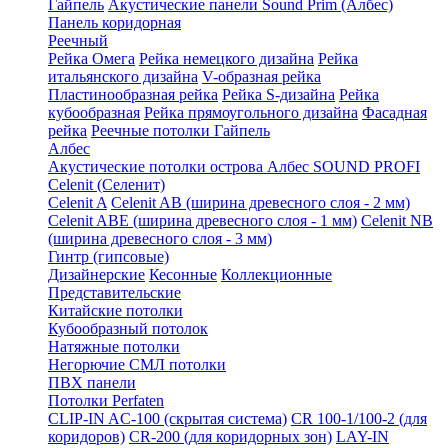
Гайпель
Акустические панели Sound Prim (Албес)
Панель коридорная
Реечный
Рейка Омега
Рейка немецкого дизайна
Рейка
итальянского дизайна
V-образная рейка
Пластинообразная рейка
Рейка S-дизайна
Рейка
кубообразная
Рейка прямоугольного дизайна
Фасадная
рейка
Реечные потолки Гайпель
Албес
Акустические потолки острова Албес SOUND PROFI
Celenit (Селенит)
Celenit A
Celenit AB (ширина древесного слоя - 2 мм)
Celenit ABE (ширина древесного слоя - 1 мм)
Celenit NB
(ширина древесного слоя - 3 мм)
Гинтр (гипсовые)
Дизайнерские
Кесонные
Коллекционные
Представительские
Китайские потолки
Кубообразный потолок
Натяжные потолки
Негорючие СМЛ потолки
ПВХ панели
Потолки Perfaten
CLIP-IN AC-100 (скрытая система)
CR 100-1/100-2 (для
коридоров)
CR-200 (для коридорных зон)
LAY-IN