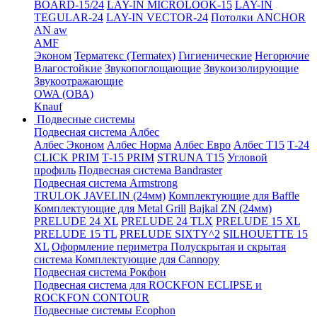
BOARD-15/24
LAY-IN MICROLOOK-15
LAY-IN
TEGULAR-24
LAY-IN VECTOR-24
Потолки ANCHOR
AN aw
AMF
Эконом
Терматекс (Termatex)
Гигиенические
Негорючие
Влагостойкие
Звукопоглощающие
Звукоизолирующие
Звукоотражающие
OWA (ОВА)
Knauf
Подвесные системы
Подвесная система Албес
Албес Эконом
Албес Норма
Албес Евро
Албес T15
Т-24
CLICK PRIM
Т-15 PRIM
STRUNA Т15
Угловой
профиль
Подвесная система Bandraster
Подвесная система Armstrong
TRULOK JAVELIN (24мм)
Комплектующие для Baffle
Комплектующие для Metal Grill
Bajkal ZN (24мм)
PRELUDE 24 XL
PRELUDE 24 TLX
PRELUDE 15 XL
PRELUDE 15 TL
PRELUDE SIXTY^2
SILHOUETTE 15
XL
Оформление периметра
Полускрытая и скрытая
система
Комплектующие для Cannopy
Подвесная система Рокфон
Подвесная система для ROCKFON ECLIPSE и
ROCKFON CONTOUR
Подвесные системы Ecophon