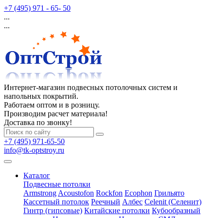
+7 (495) 971 - 65- 50
...
...
Интернет-магазин подвесных потолочных систем и
напольных покрытий.
Работаем оптом и в розницу.
Производим расчет материала!
Доставка по звонку!
+7 (495) 971-65-50
info@tk-optstroy.ru
Каталог
Подвесные потолки
Armstrong
Acoustofon
Rockfon
Ecophon
Грильято
Кассетный потолок
Реечный
Албес
Celenit (Селенит)
Гинтр (гипсовые)
Китайские потолки
Кубообразный