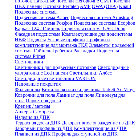
потолок
Натяжные потолки
Негорючие СМЛ потолки
ПВХ панели
Потолки Perfaten
AMF
OWA (ОВА)
Knauf
Подвесные системы
Подвесная система Албес
Подвесная система Armstrong
Подвесная система Рокфон
Подвесные системы Ecophon
Каркас Т24 - Гайпель
Подвесная система USG Donn
Фасадная подсистема
Комплектующие для подсистемы
НВФ
Подвесы
Угловые профили
Профили и
комплектующие для монтажа ГКЛ
Элементы подвесной
системы Гайпель
Гребенки
Раскладки
Подвесная
система Primet
Светильники
Светильники для подвесных потолков
Светодиодные
ультратонкие Led панели
Светильники Албес
Светодиодные светильники VARTON
Напольные покрытия
Фальшполы
Виниловая плитка для пола Tarkett Art Vinyl
Ковролин для пола
Ламинат для пола
Линолеум для
пола
Паркетная доска
Крепеж / метизы
Анкеры
Саморезы
Изделия из ДПК
Террасная доска ДПК
Декоративное ограждение из ДПК
Заборный профиль из ДПК
Комплектующие из ДПК
Планкен из ДПК
Профиль для ступеней из ДПК