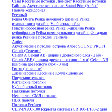
Cesal
Кассетные потолки Люмсвет
Кассетные потолки
Гайпель
Акустические панели Sound Prim (Албес)
Панель коридорная
Реечный
Рейка Омега
Рейка немецкого дизайна
Рейка
итальянского дизайна
V-образная рейка
Пластинообразная рейка
Рейка S-дизайна
Рейка
кубообразная
Рейка прямоугольного дизайна
Фасадная
рейка
Реечные потолки Гайпель
Албес
Акустические потолки острова Албес SOUND PROFI
Celenit (Селенит)
Celenit A
Celenit AB (ширина древесного слоя - 2 мм)
Celenit ABE (ширина древесного слоя - 1 мм)
Celenit NB
(ширина древесного слоя - 3 мм)
Гинтр (гипсовые)
Дизайнерские
Кесонные
Коллекционные
Представительские
Китайские потолки
Кубообразный потолок
Натяжные потолки
Негорючие СМЛ потолки
ПВХ панели
Потолки Perfaten
CLIP-IN AC-100 (скрытая система)
CR 100-1/100-2 (для