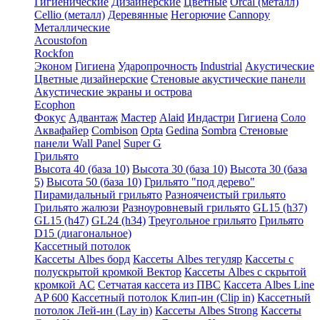
Гигиенические
Дизайнерские
Цветные
Orcal (металл)
Cellio (металл)
Деревянные
Негорючие
Cannopy
Металлические
Acoustofon
Rockfon
Эконом
Гигиена
Ударопрочность
Industrial
Акустические
Цветные дизайнерские
Стеновые акустические панели
Акустические экраны и острова
Ecophon
Фокус
Адвантаж
Мастер
Alaid
Индастри
Гигиена
Соло
Аквафайер
Combison
Opta
Gedina
Sombra
Стеновые
панели Wall Panel
Super G
Грильято
Высота 40 (база 10)
Высота 30 (база 10)
Высота 30 (база
5)
Высота 50 (база 10)
Грильято "под дерево"
Пирамидальный грильято
Разноячеистый грильято
Грильято жалюзи
Разноуровневый грильято
GL15 (h37)
GL15 (h47)
GL24 (h34)
Треугольное грильято
Грильято
D15 (диагональное)
Кассетный потолок
Кассеты Albes борд
Кассеты Albes тегуляр
Кассеты с
полускрытой кромкой Вектор
Кассеты Albes с скрытой
кромкой AC
Сетчатая кассета из ПВС
Кассета Albes Line
AP 600
Кассетный потолок Клип-ин (Clip in)
Кассетный
потолок Лей-ин (Lay in)
Кассеты Albes Strong
Кассеты