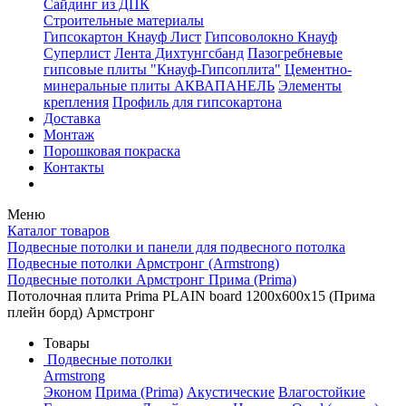
Сайдинг из ДПК
Строительные материалы
Гипсокартон Кнауф Лист
Гипсоволокно Кнауф
Суперлист
Лента Дихтунгсбанд
Пазогребневые
гипсовые плиты "Кнауф-Гипсоплита"
Цементно-
минеральные плиты АКВАПАНЕЛЬ
Элементы
крепления
Профиль для гипсокартона
Доставка
Монтаж
Порошковая покраска
Контакты
Меню
Каталог товаров
Подвесные потолки и панели для подвесного потолка
Подвесные потолки Армстронг (Armstrong)
Подвесные потолки Армстронг Прима (Prima)
Потолочная плита Prima PLAIN board 1200x600x15 (Прима
плейн борд) Армстронг
Товары
Подвесные потолки
Armstrong
Эконом
Прима (Prima)
Акустические
Влагостойкие