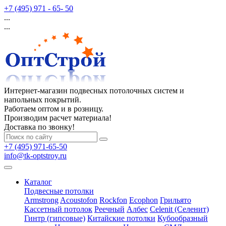
+7 (495) 971 - 65- 50
...
...
Интернет-магазин подвесных потолочных систем и
напольных покрытий.
Работаем оптом и в розницу.
Производим расчет материала!
Доставка по звонку!
+7 (495) 971-65-50
info@tk-optstroy.ru
Каталог
Подвесные потолки
Armstrong
Acoustofon
Rockfon
Ecophon
Грильято
Кассетный потолок
Реечный
Албес
Celenit (Селенит)
Гинтр (гипсовые)
Китайские потолки
Кубообразный