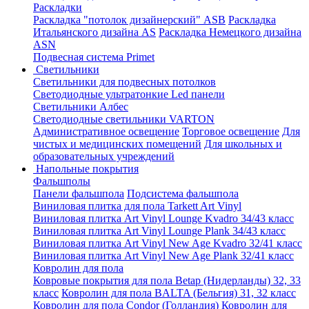
Раскладки
Раскладка "потолок дизайнерский" ASB
Раскладка
Итальянского дизайна AS
Раскладка Немецкого дизайна
АSN
Подвесная система Primet
Светильники
Светильники для подвесных потолков
Светодиодные ультратонкие Led панели
Светильники Албес
Светодиодные светильники VARTON
Административное освещение
Торговое освещение
Для
чистых и медицинских помещений
Для школьных и
образовательных учреждений
Напольные покрытия
Фальшполы
Панели фальшпола
Подсистема фальшпола
Виниловая плитка для пола Tarkett Art Vinyl
Виниловая плитка Art Vinyl Lounge Kvadro 34/43 класс
Виниловая плитка Art Vinyl Lounge Plank 34/43 класс
Виниловая плитка Art Vinyl New Age Kvadro 32/41 класс
Виниловая плитка Art Vinyl New Age Plank 32/41 класс
Ковролин для пола
Ковровые покрытия для пола Betap (Нидерланды) 32, 33
класс
Ковролин для пола BALTA (Бельгия) 31, 32 класс
Ковролин для пола Condor (Голландия)
Ковролин для