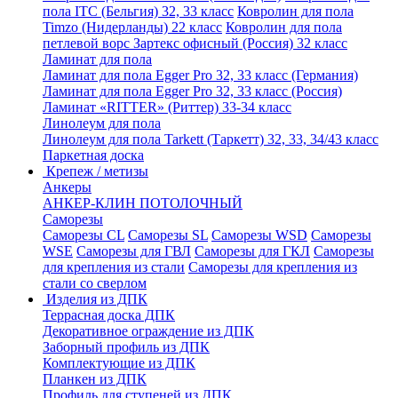
пола ITC (Бельгия) 32, 33 класс
Ковролин для пола
Timzo (Нидерланды) 22 класс
Ковролин для пола
петлевой ворс Зартекс офисный (Россия) 32 класс
Ламинат для пола
Ламинат для пола Egger Pro 32, 33 класс (Германия)
Ламинат для пола Egger Pro 32, 33 класс (Россия)
Ламинат «RITTER» (Риттер) 33-34 класс
Линолеум для пола
Линолеум для пола Tarkett (Таркетт) 32, 33, 34/43 класс
Паркетная доска
Крепеж / метизы
Анкеры
АНКЕР-КЛИН ПОТОЛОЧНЫЙ
Саморезы
Саморезы CL
Саморезы SL
Саморезы WSD
Саморезы
WSE
Саморезы для ГВЛ
Саморезы для ГКЛ
Саморезы
для крепления из стали
Саморезы для крепления из
стали со сверлом
Изделия из ДПК
Террасная доска ДПК
Декоративное ограждение из ДПК
Заборный профиль из ДПК
Комплектующие из ДПК
Планкен из ДПК
Профиль для ступеней из ДПК