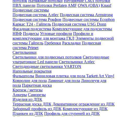
потолок
Натяжные потолки
Негорючие СМЛ потолки
ПВХ панели
Потолки Perfaten
AMF
OWA (ОВА)
Knauf
Подвесные системы
Подвесная система Албес
Подвесная система Armstrong
Подвесная система Рокфон
Подвесные системы Ecophon
Каркас Т24 - Гайпель
Подвесная система USG Donn
Фасадная подсистема
Комплектующие для подсистемы
НВФ
Подвесы
Угловые профили
Профили и
комплектующие для монтажа ГКЛ
Элементы подвесной
системы Гайпель
Гребенки
Раскладки
Подвесная
система Primet
Светильники
Светильники для подвесных потолков
Светодиодные
ультратонкие Led панели
Светильники Албес
Светодиодные светильники VARTON
Напольные покрытия
Фальшполы
Виниловая плитка для пола Tarkett Art Vinyl
Ковролин для пола
Ламинат для пола
Линолеум для
пола
Паркетная доска
Крепеж / метизы
Анкеры
Саморезы
Изделия из ДПК
Террасная доска ДПК
Декоративное ограждение из ДПК
Заборный профиль из ДПК
Комплектующие из ДПК
Планкен из ДПК
Профиль для ступеней из ДПК