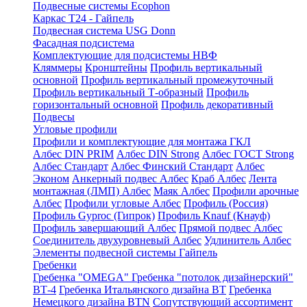
Подвесные системы Ecophon
Каркас Т24 - Гайпель
Подвесная система USG Donn
Фасадная подсистема
Комплектующие для подсистемы НВФ
Кляммеры
Кронштейны
Профиль вертикальный
основной
Профиль вертикальный промежуточный
Профиль вертикальный Т-образный
Профиль
горизонтальный основной
Профиль декоративный
Подвесы
Угловые профили
Профили и комплектующие для монтажа ГКЛ
Албес DIN PRIM
Албес DIN Strong
Албес ГОСТ Strong
Албес Стандарт
Албес Финский Стандарт
Албес
Эконом
Анкерный подвес Албес
Краб Албес
Лента
монтажная (ЛМП) Албес
Маяк Албес
Профили арочные
Албес
Профили угловые Албес
Профиль (Россия)
Профиль Gyproc (Гипрок)
Профиль Knauf (Кнауф)
Профиль завершающий Албес
Прямой подвес Албес
Соединитель двухуровневый Албес
Удлинитель Албес
Элементы подвесной системы Гайпель
Гребенки
Гребенка "OMEGA"
Гребенка "потолок дизайнерский"
ВТ-4
Гребенка Итальянского дизайна BT
Гребенка
Немецкого дизайна ВТN
Сопутствующий ассортимент