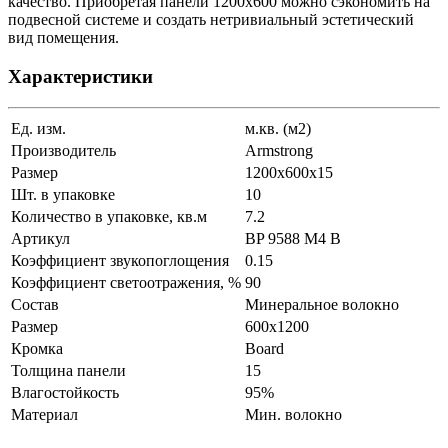
качество. Приобретая панели 1200х600 можно сэкономить на
подвесной системе и создать нетривиальный эстетический
вид помещения.
Характеристики
Ед. изм.
м.кв. (м2)
Производитель
Armstrong
Размер
1200x600x15
Шт. в упаковке
10
Количество в упаковке, кв.м
7.2
Артикул
BP 9588 M4 B
Коэффициент звукопоглощения
0.15
Коэффициент светоотражения, %
90
Состав
Минеральное волокно
Размер
600x1200
Кромка
Board
Толщина панели
15
Влагостойкость
95%
Материал
Мин. волокно