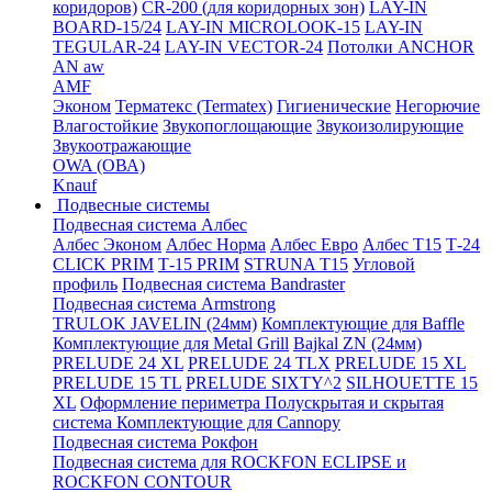
коридоров)
CR-200 (для коридорных зон)
LAY-IN
BOARD-15/24
LAY-IN MICROLOOK-15
LAY-IN
TEGULAR-24
LAY-IN VECTOR-24
Потолки ANCHOR
AN aw
AMF
Эконом
Терматекс (Termatex)
Гигиенические
Негорючие
Влагостойкие
Звукопоглощающие
Звукоизолирующие
Звукоотражающие
OWA (ОВА)
Knauf
Подвесные системы
Подвесная система Албес
Албес Эконом
Албес Норма
Албес Евро
Албес T15
Т-24
CLICK PRIM
Т-15 PRIM
STRUNA Т15
Угловой
профиль
Подвесная система Bandraster
Подвесная система Armstrong
TRULOK JAVELIN (24мм)
Комплектующие для Baffle
Комплектующие для Metal Grill
Bajkal ZN (24мм)
PRELUDE 24 XL
PRELUDE 24 TLX
PRELUDE 15 XL
PRELUDE 15 TL
PRELUDE SIXTY^2
SILHOUETTE 15
XL
Оформление периметра
Полускрытая и скрытая
система
Комплектующие для Cannopy
Подвесная система Рокфон
Подвесная система для ROCKFON ECLIPSE и
ROCKFON CONTOUR