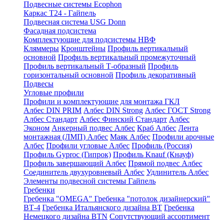
Подвесные системы Ecophon
Каркас Т24 - Гайпель
Подвесная система USG Donn
Фасадная подсистема
Комплектующие для подсистемы НВФ
Кляммеры
Кронштейны
Профиль вертикальный
основной
Профиль вертикальный промежуточный
Профиль вертикальный Т-образный
Профиль
горизонтальный основной
Профиль декоративный
Подвесы
Угловые профили
Профили и комплектующие для монтажа ГКЛ
Албес DIN PRIM
Албес DIN Strong
Албес ГОСТ Strong
Албес Стандарт
Албес Финский Стандарт
Албес
Эконом
Анкерный подвес Албес
Краб Албес
Лента
монтажная (ЛМП) Албес
Маяк Албес
Профили арочные
Албес
Профили угловые Албес
Профиль (Россия)
Профиль Gyproc (Гипрок)
Профиль Knauf (Кнауф)
Профиль завершающий Албес
Прямой подвес Албес
Соединитель двухуровневый Албес
Удлинитель Албес
Элементы подвесной системы Гайпель
Гребенки
Гребенка "OMEGA"
Гребенка "потолок дизайнерский"
ВТ-4
Гребенка Итальянского дизайна BT
Гребенка
Немецкого дизайна ВТN
Сопутствующий ассортимент