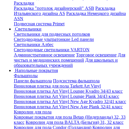
Раскладки
Раскладка "потолок дизайнерский" ASB
Раскладка
Итальянского дизайна AS
Раскладка Немецкого дизайна
АSN
Подвесная система Primet
Светильники
Светильники для подвесных потолков
Светодиодные ультратонкие Led панели
Светильники Албес
Светодиодные светильники VARTON
Административное освещение
Торговое освещение
Для
чистых и медицинских помещений
Для школьных и
образовательных учреждений
Напольные покрытия
Фальшполы
Панели фальшпола
Подсистема фальшпола
Виниловая плитка для пола Tarkett Art Vinyl
Виниловая плитка Art Vinyl Lounge Kvadro 34/43 класс
Виниловая плитка Art Vinyl Lounge Plank 34/43 класс
Виниловая плитка Art Vinyl New Age Kvadro 32/41 класс
Виниловая плитка Art Vinyl New Age Plank 32/41 класс
Ковролин для пола
Ковровые покрытия для пола Betap (Нидерланды) 32, 33
класс
Ковролин для пола BALTA (Бельгия) 31, 32 класс
Ковролин для пола Condor (Голландия)
Ковролин для