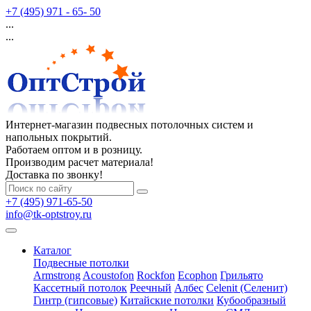
+7 (495) 971 - 65- 50
...
...
Интернет-магазин подвесных потолочных систем и
напольных покрытий.
Работаем оптом и в розницу.
Производим расчет материала!
Доставка по звонку!
+7 (495) 971-65-50
info@tk-optstroy.ru
Каталог
Подвесные потолки
Armstrong
Acoustofon
Rockfon
Ecophon
Грильято
Кассетный потолок
Реечный
Албес
Celenit (Селенит)
Гинтр (гипсовые)
Китайские потолки
Кубообразный