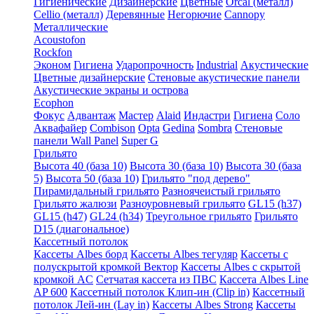
Гигиенические
Дизайнерские
Цветные
Orcal (металл)
Cellio (металл)
Деревянные
Негорючие
Cannopy
Металлические
Acoustofon
Rockfon
Эконом
Гигиена
Ударопрочность
Industrial
Акустические
Цветные дизайнерские
Стеновые акустические панели
Акустические экраны и острова
Ecophon
Фокус
Адвантаж
Мастер
Alaid
Индастри
Гигиена
Соло
Аквафайер
Combison
Opta
Gedina
Sombra
Стеновые
панели Wall Panel
Super G
Грильято
Высота 40 (база 10)
Высота 30 (база 10)
Высота 30 (база
5)
Высота 50 (база 10)
Грильято "под дерево"
Пирамидальный грильято
Разноячеистый грильято
Грильято жалюзи
Разноуровневый грильято
GL15 (h37)
GL15 (h47)
GL24 (h34)
Треугольное грильято
Грильято
D15 (диагональное)
Кассетный потолок
Кассеты Albes борд
Кассеты Albes тегуляр
Кассеты с
полускрытой кромкой Вектор
Кассеты Albes с скрытой
кромкой AC
Сетчатая кассета из ПВС
Кассета Albes Line
AP 600
Кассетный потолок Клип-ин (Clip in)
Кассетный
потолок Лей-ин (Lay in)
Кассеты Albes Strong
Кассеты