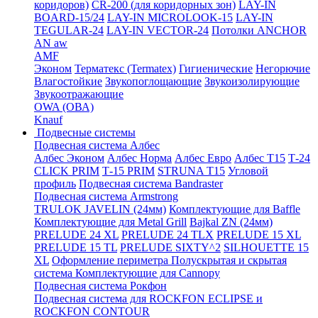
коридоров)
CR-200 (для коридорных зон)
LAY-IN
BOARD-15/24
LAY-IN MICROLOOK-15
LAY-IN
TEGULAR-24
LAY-IN VECTOR-24
Потолки ANCHOR
AN aw
AMF
Эконом
Терматекс (Termatex)
Гигиенические
Негорючие
Влагостойкие
Звукопоглощающие
Звукоизолирующие
Звукоотражающие
OWA (ОВА)
Knauf
Подвесные системы
Подвесная система Албес
Албес Эконом
Албес Норма
Албес Евро
Албес T15
Т-24
CLICK PRIM
Т-15 PRIM
STRUNA Т15
Угловой
профиль
Подвесная система Bandraster
Подвесная система Armstrong
TRULOK JAVELIN (24мм)
Комплектующие для Baffle
Комплектующие для Metal Grill
Bajkal ZN (24мм)
PRELUDE 24 XL
PRELUDE 24 TLX
PRELUDE 15 XL
PRELUDE 15 TL
PRELUDE SIXTY^2
SILHOUETTE 15
XL
Оформление периметра
Полускрытая и скрытая
система
Комплектующие для Cannopy
Подвесная система Рокфон
Подвесная система для ROCKFON ECLIPSE и
ROCKFON CONTOUR