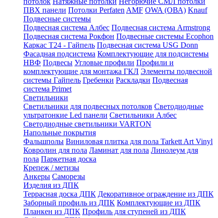
потолок
Натяжные потолки
Негорючие СМЛ потолки
ПВХ панели
Потолки Perfaten
AMF
OWA (ОВА)
Knauf
Подвесные системы
Подвесная система Албес
Подвесная система Armstrong
Подвесная система Рокфон
Подвесные системы Ecophon
Каркас Т24 - Гайпель
Подвесная система USG Donn
Фасадная подсистема
Комплектующие для подсистемы
НВФ
Подвесы
Угловые профили
Профили и
комплектующие для монтажа ГКЛ
Элементы подвесной
системы Гайпель
Гребенки
Раскладки
Подвесная
система Primet
Светильники
Светильники для подвесных потолков
Светодиодные
ультратонкие Led панели
Светильники Албес
Светодиодные светильники VARTON
Напольные покрытия
Фальшполы
Виниловая плитка для пола Tarkett Art Vinyl
Ковролин для пола
Ламинат для пола
Линолеум для
пола
Паркетная доска
Крепеж / метизы
Анкеры
Саморезы
Изделия из ДПК
Террасная доска ДПК
Декоративное ограждение из ДПК
Заборный профиль из ДПК
Комплектующие из ДПК
Планкен из ДПК
Профиль для ступеней из ДПК