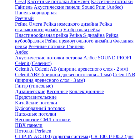
Cesal
Кассетные потолки Люмсвет
Кассетные потолки
Гайпель
Акустические панели Sound Prim (Албес)
Панель коридорная
Реечный
Рейка Омега
Рейка немецкого дизайна
Рейка
итальянского дизайна
V-образная рейка
Пластинообразная рейка
Рейка S-дизайна
Рейка
кубообразная
Рейка прямоугольного дизайна
Фасадная
рейка
Реечные потолки Гайпель
Албес
Акустические потолки острова Албес SOUND PROFI
Celenit (Селенит)
Celenit A
Celenit AB (ширина древесного слоя - 2 мм)
Celenit ABE (ширина древесного слоя - 1 мм)
Celenit NB
(ширина древесного слоя - 3 мм)
Гинтр (гипсовые)
Дизайнерские
Кесонные
Коллекционные
Представительские
Китайские потолки
Кубообразный потолок
Натяжные потолки
Негорючие СМЛ потолки
ПВХ панели
Потолки Perfaten
CLIP-IN AC-100 (скрытая система)
CR 100-1/100-2 (для