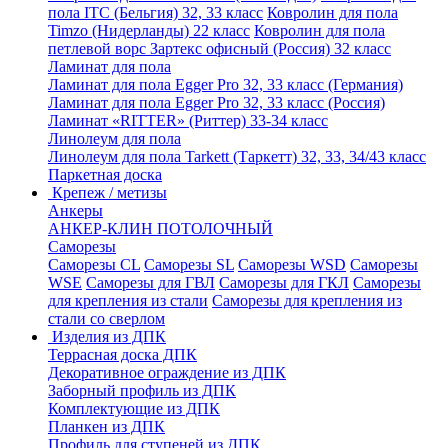
пола ITC (Бельгия) 32, 33 класс
Ковролин для пола
Timzo (Нидерланды) 22 класс
Ковролин для пола
петлевой ворс Зартекс офисный (Россия) 32 класс
Ламинат для пола
Ламинат для пола Egger Pro 32, 33 класс (Германия)
Ламинат для пола Egger Pro 32, 33 класс (Россия)
Ламинат «RITTER» (Риттер) 33-34 класс
Линолеум для пола
Линолеум для пола Tarkett (Таркетт) 32, 33, 34/43 класс
Паркетная доска
Крепеж / метизы
Анкеры
АНКЕР-КЛИН ПОТОЛОЧНЫЙ
Саморезы
Саморезы CL
Саморезы SL
Саморезы WSD
Саморезы
WSE
Саморезы для ГВЛ
Саморезы для ГКЛ
Саморезы
для крепления из стали
Саморезы для крепления из
стали со сверлом
Изделия из ДПК
Террасная доска ДПК
Декоративное ограждение из ДПК
Заборный профиль из ДПК
Комплектующие из ДПК
Планкен из ДПК
Профиль для ступеней из ДПК