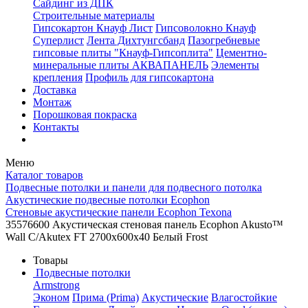
Сайдинг из ДПК
Строительные материалы
Гипсокартон Кнауф Лист
Гипсоволокно Кнауф
Суперлист
Лента Дихтунгсбанд
Пазогребневые
гипсовые плиты "Кнауф-Гипсоплита"
Цементно-
минеральные плиты АКВАПАНЕЛЬ
Элементы
крепления
Профиль для гипсокартона
Доставка
Монтаж
Порошковая покраска
Контакты
Меню
Каталог товаров
Подвесные потолки и панели для подвесного потолка
Акустические подвесные потолки Ecophon
Стеновые акустические панели Ecophon Texona
35576600 Акустическая стеновая панель Ecophon Akusto™
Wall С/Akutex FT 2700x600x40 Белый Frost
Товары
Подвесные потолки
Armstrong
Эконом
Прима (Prima)
Акустические
Влагостойкие