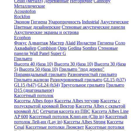
Cellio (металл)
Деревянные
Негорючие
Cannopy
Металлические
Acoustofon
Rockfon
Эконом
Гигиена
Ударопрочность
Industrial
Акустические
Цветные дизайнерские
Стеновые акустические панели
Акустические экраны и острова
Ecophon
Фокус
Адвантаж
Мастер
Alaid
Индастри
Гигиена
Соло
Аквафайер
Combison
Opta
Gedina
Sombra
Стеновые
панели Wall Panel
Super G
Грильято
Высота 40 (база 10)
Высота 30 (база 10)
Высота 30 (база
5)
Высота 50 (база 10)
Грильято "под дерево"
Пирамидальный грильято
Разноячеистый грильято
Грильято жалюзи
Разноуровневый грильято
GL15 (h37)
GL15 (h47)
GL24 (h34)
Треугольное грильято
Грильято
D15 (диагональное)
Кассетный потолок
Кассеты Albes борд
Кассеты Albes тегуляр
Кассеты с
полускрытой кромкой Вектор
Кассеты Albes с скрытой
кромкой AC
Сетчатая кассета из ПВС
Кассета Albes Line
AP 600
Кассетный потолок Клип-ин (Clip in)
Кассетный
потолок Лей-ин (Lay in)
Кассеты Albes Strong
Кассеты
Cesal
Кассетные потолки Люмсвет
Кассетные потолки