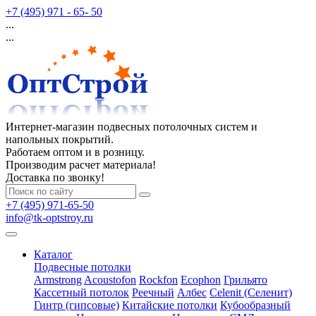
+7 (495) 971 - 65- 50
...
...
Интернет-магазин подвесных потолочных систем и
напольных покрытий.
Работаем оптом и в розницу.
Производим расчет материала!
Доставка по звонку!
+7 (495) 971-65-50
info@tk-optstroy.ru
Каталог
Подвесные потолки
Armstrong
Acoustofon
Rockfon
Ecophon
Грильято
Кассетный потолок
Реечный
Албес
Celenit (Селенит)
Гинтр (гипсовые)
Китайские потолки
Кубообразный