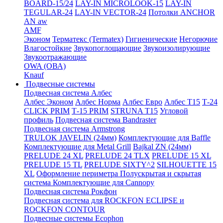
BOARD-15/24
LAY-IN MICROLOOK-15
LAY-IN
TEGULAR-24
LAY-IN VECTOR-24
Потолки ANCHOR
AN aw
AMF
Эконом
Терматекс (Termatex)
Гигиенические
Негорючие
Влагостойкие
Звукопоглощающие
Звукоизолирующие
Звукоотражающие
OWA (ОВА)
Knauf
Подвесные системы
Подвесная система Албес
Албес Эконом
Албес Норма
Албес Евро
Албес T15
Т-24
CLICK PRIM
Т-15 PRIM
STRUNA Т15
Угловой
профиль
Подвесная система Bandraster
Подвесная система Armstrong
TRULOK JAVELIN (24мм)
Комплектующие для Baffle
Комплектующие для Metal Grill
Bajkal ZN (24мм)
PRELUDE 24 XL
PRELUDE 24 TLX
PRELUDE 15 XL
PRELUDE 15 TL
PRELUDE SIXTY^2
SILHOUETTE 15
XL
Оформление периметра
Полускрытая и скрытая
система
Комплектующие для Cannopy
Подвесная система Рокфон
Подвесная система для ROCKFON ECLIPSE и
ROCKFON CONTOUR
Подвесные системы Ecophon