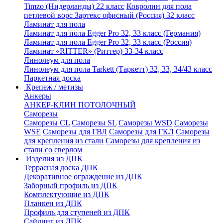
Timzo (Нидерланды) 22 класс
Ковролин для пола
петлевой ворс Зартекс офисный (Россия) 32 класс
Ламинат для пола
Ламинат для пола Egger Pro 32, 33 класс (Германия)
Ламинат для пола Egger Pro 32, 33 класс (Россия)
Ламинат «RITTER» (Риттер) 33-34 класс
Линолеум для пола
Линолеум для пола Tarkett (Таркетт) 32, 33, 34/43 класс
Паркетная доска
Крепеж / метизы
Анкеры
АНКЕР-КЛИН ПОТОЛОЧНЫЙ
Саморезы
Саморезы CL
Саморезы SL
Саморезы WSD
Саморезы
WSE
Саморезы для ГВЛ
Саморезы для ГКЛ
Саморезы
для крепления из стали
Саморезы для крепления из
стали со сверлом
Изделия из ДПК
Террасная доска ДПК
Декоративное ограждение из ДПК
Заборный профиль из ДПК
Комплектующие из ДПК
Планкен из ДПК
Профиль для ступеней из ДПК
Сайдинг из ДПК