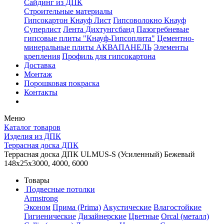
Сайдинг из ДПК
Строительные материалы
Гипсокартон Кнауф Лист
Гипсоволокно Кнауф
Суперлист
Лента Дихтунгсбанд
Пазогребневые
гипсовые плиты "Кнауф-Гипсоплита"
Цементно-
минеральные плиты АКВАПАНЕЛЬ
Элементы
крепления
Профиль для гипсокартона
Доставка
Монтаж
Порошковая покраска
Контакты
Меню
Каталог товаров
Изделия из ДПК
Террасная доска ДПК
Террасная доска ДПК ULMUS-S (Усиленный) Бежевый
148x25x3000, 4000, 6000
Товары
Подвесные потолки
Armstrong
Эконом
Прима (Prima)
Акустические
Влагостойкие
Гигиенические
Дизайнерские
Цветные
Orcal (металл)