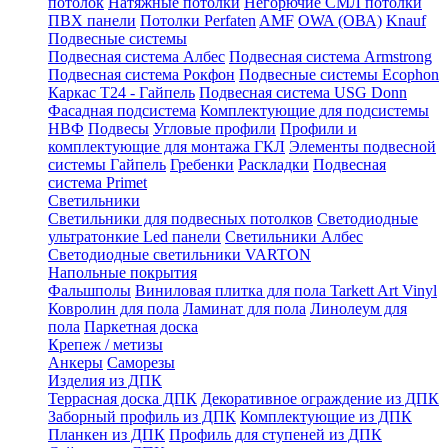
потолок
Натяжные потолки
Негорючие СМЛ потолки
ПВХ панели
Потолки Perfaten
AMF
OWA (ОВА)
Knauf
Подвесные системы
Подвесная система Албес
Подвесная система Armstrong
Подвесная система Рокфон
Подвесные системы Ecophon
Каркас Т24 - Гайпель
Подвесная система USG Donn
Фасадная подсистема
Комплектующие для подсистемы
НВФ
Подвесы
Угловые профили
Профили и
комплектующие для монтажа ГКЛ
Элементы подвесной
системы Гайпель
Гребенки
Раскладки
Подвесная
система Primet
Светильники
Светильники для подвесных потолков
Светодиодные
ультратонкие Led панели
Светильники Албес
Светодиодные светильники VARTON
Напольные покрытия
Фальшполы
Виниловая плитка для пола Tarkett Art Vinyl
Ковролин для пола
Ламинат для пола
Линолеум для
пола
Паркетная доска
Крепеж / метизы
Анкеры
Саморезы
Изделия из ДПК
Террасная доска ДПК
Декоративное ограждение из ДПК
Заборный профиль из ДПК
Комплектующие из ДПК
Планкен из ДПК
Профиль для ступеней из ДПК