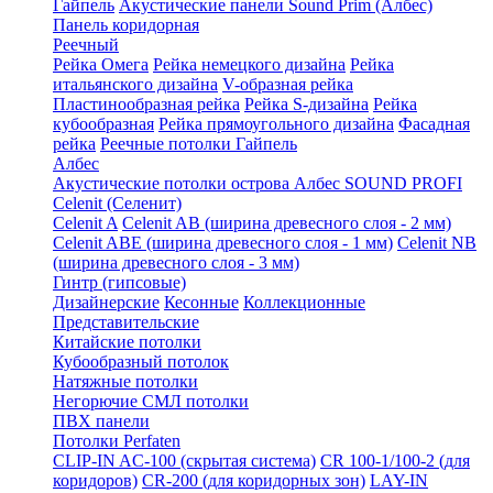
Гайпель
Акустические панели Sound Prim (Албес)
Панель коридорная
Реечный
Рейка Омега
Рейка немецкого дизайна
Рейка
итальянского дизайна
V-образная рейка
Пластинообразная рейка
Рейка S-дизайна
Рейка
кубообразная
Рейка прямоугольного дизайна
Фасадная
рейка
Реечные потолки Гайпель
Албес
Акустические потолки острова Албес SOUND PROFI
Celenit (Селенит)
Celenit A
Celenit AB (ширина древесного слоя - 2 мм)
Celenit ABE (ширина древесного слоя - 1 мм)
Celenit NB
(ширина древесного слоя - 3 мм)
Гинтр (гипсовые)
Дизайнерские
Кесонные
Коллекционные
Представительские
Китайские потолки
Кубообразный потолок
Натяжные потолки
Негорючие СМЛ потолки
ПВХ панели
Потолки Perfaten
CLIP-IN AC-100 (скрытая система)
CR 100-1/100-2 (для
коридоров)
CR-200 (для коридорных зон)
LAY-IN