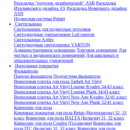
Раскладка "потолок дизайнерский" ASB
Раскладка
Итальянского дизайна AS
Раскладка Немецкого дизайна
АSN
Подвесная система Primet
Светильники
Светильники для подвесных потолков
Светодиодные ультратонкие Led панели
Светильники Албес
Светодиодные светильники VARTON
Административное освещение
Торговое освещение
Для
чистых и медицинских помещений
Для школьных и
образовательных учреждений
Напольные покрытия
Фальшполы
Панели фальшпола
Подсистема фальшпола
Виниловая плитка для пола Tarkett Art Vinyl
Виниловая плитка Art Vinyl Lounge Kvadro 34/43 класс
Виниловая плитка Art Vinyl Lounge Plank 34/43 класс
Виниловая плитка Art Vinyl New Age Kvadro 32/41 класс
Виниловая плитка Art Vinyl New Age Plank 32/41 класс
Ковролин для пола
Ковровые покрытия для пола Betap (Нидерланды) 32, 33
класс
Ковролин для пола BALTA (Бельгия) 31, 32 класс
Ковролин для пола Condor (Голландия)
Ковролин для
пола ITC (Бельгия) 32, 33 класс
Ковролин для пола