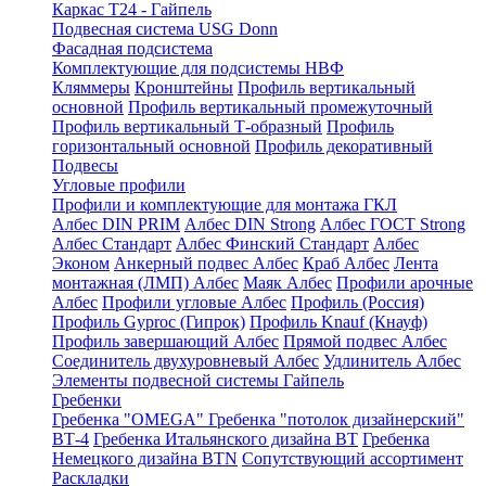
Каркас Т24 - Гайпель
Подвесная система USG Donn
Фасадная подсистема
Комплектующие для подсистемы НВФ
Кляммеры
Кронштейны
Профиль вертикальный
основной
Профиль вертикальный промежуточный
Профиль вертикальный Т-образный
Профиль
горизонтальный основной
Профиль декоративный
Подвесы
Угловые профили
Профили и комплектующие для монтажа ГКЛ
Албес DIN PRIM
Албес DIN Strong
Албес ГОСТ Strong
Албес Стандарт
Албес Финский Стандарт
Албес
Эконом
Анкерный подвес Албес
Краб Албес
Лента
монтажная (ЛМП) Албес
Маяк Албес
Профили арочные
Албес
Профили угловые Албес
Профиль (Россия)
Профиль Gyproc (Гипрок)
Профиль Knauf (Кнауф)
Профиль завершающий Албес
Прямой подвес Албес
Соединитель двухуровневый Албес
Удлинитель Албес
Элементы подвесной системы Гайпель
Гребенки
Гребенка "OMEGA"
Гребенка "потолок дизайнерский"
ВТ-4
Гребенка Итальянского дизайна BT
Гребенка
Немецкого дизайна ВТN
Сопутствующий ассортимент
Раскладки