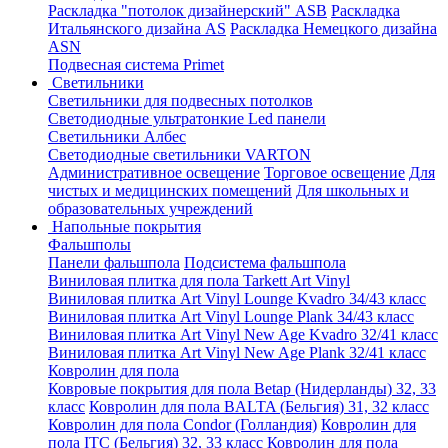
Раскладка "потолок дизайнерский" ASB
Раскладка
Итальянского дизайна AS
Раскладка Немецкого дизайна
АSN
Подвесная система Primet
Светильники
Светильники для подвесных потолков
Светодиодные ультратонкие Led панели
Светильники Албес
Светодиодные светильники VARTON
Административное освещение
Торговое освещение
Для
чистых и медицинских помещений
Для школьных и
образовательных учреждений
Напольные покрытия
Фальшполы
Панели фальшпола
Подсистема фальшпола
Виниловая плитка для пола Tarkett Art Vinyl
Виниловая плитка Art Vinyl Lounge Kvadro 34/43 класс
Виниловая плитка Art Vinyl Lounge Plank 34/43 класс
Виниловая плитка Art Vinyl New Age Kvadro 32/41 класс
Виниловая плитка Art Vinyl New Age Plank 32/41 класс
Ковролин для пола
Ковровые покрытия для пола Betap (Нидерланды) 32, 33
класс
Ковролин для пола BALTA (Бельгия) 31, 32 класс
Ковролин для пола Condor (Голландия)
Ковролин для
пола ITC (Бельгия) 32, 33 класс
Ковролин для пола