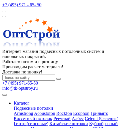
+7 (495) 971 - 65- 50
...
...
Интернет-магазин подвесных потолочных систем и
напольных покрытий.
Работаем оптом и в розницу.
Производим расчет материала!
Доставка по звонку!
+7 (495) 971-65-50
info@tk-optstroy.ru
Каталог
Подвесные потолки
Armstrong
Acoustofon
Rockfon
Ecophon
Грильято
Кассетный потолок
Реечный
Албес
Celenit (Селенит)
Гинтр (гипсовые)
Китайские потолки
Кубообразный