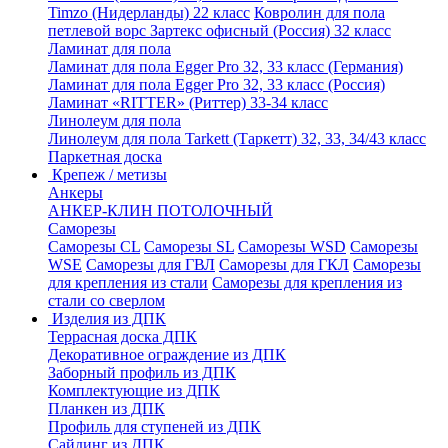
Timzo (Нидерланды) 22 класс
Ковролин для пола
петлевой ворс Зартекс офисный (Россия) 32 класс
Ламинат для пола
Ламинат для пола Egger Pro 32, 33 класс (Германия)
Ламинат для пола Egger Pro 32, 33 класс (Россия)
Ламинат «RITTER» (Риттер) 33-34 класс
Линолеум для пола
Линолеум для пола Tarkett (Таркетт) 32, 33, 34/43 класс
Паркетная доска
Крепеж / метизы
Анкеры
АНКЕР-КЛИН ПОТОЛОЧНЫЙ
Саморезы
Саморезы CL
Саморезы SL
Саморезы WSD
Саморезы
WSE
Саморезы для ГВЛ
Саморезы для ГКЛ
Саморезы
для крепления из стали
Саморезы для крепления из
стали со сверлом
Изделия из ДПК
Террасная доска ДПК
Декоративное ограждение из ДПК
Заборный профиль из ДПК
Комплектующие из ДПК
Планкен из ДПК
Профиль для ступеней из ДПК
Сайдинг из ДПК