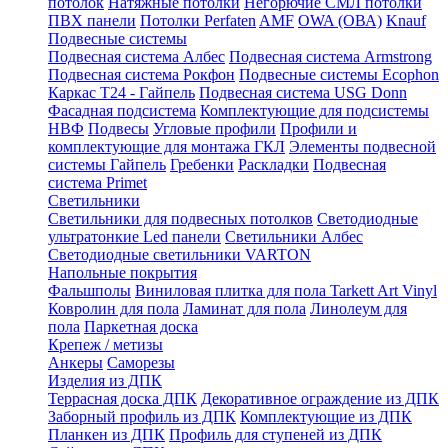
потолок
Натяжные потолки
Негорючие СМЛ потолки
ПВХ панели
Потолки Perfaten
AMF
OWA (ОВА)
Knauf
Подвесные системы
Подвесная система Албес
Подвесная система Armstrong
Подвесная система Рокфон
Подвесные системы Ecophon
Каркас Т24 - Гайпель
Подвесная система USG Donn
Фасадная подсистема
Комплектующие для подсистемы
НВФ
Подвесы
Угловые профили
Профили и
комплектующие для монтажа ГКЛ
Элементы подвесной
системы Гайпель
Гребенки
Раскладки
Подвесная
система Primet
Светильники
Светильники для подвесных потолков
Светодиодные
ультратонкие Led панели
Светильники Албес
Светодиодные светильники VARTON
Напольные покрытия
Фальшполы
Виниловая плитка для пола Tarkett Art Vinyl
Ковролин для пола
Ламинат для пола
Линолеум для
пола
Паркетная доска
Крепеж / метизы
Анкеры
Саморезы
Изделия из ДПК
Террасная доска ДПК
Декоративное ограждение из ДПК
Заборный профиль из ДПК
Комплектующие из ДПК
Планкен из ДПК
Профиль для ступеней из ДПК