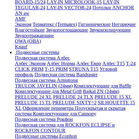
BOARD-15/24
LAY-IN MICROLOOK-15
LAY-IN
TEGULAR-24
LAY-IN VECTOR-24
Потолки ANCHOR
AN aw
AMF
Эконом
Терматекс (Termatex)
Гигиенические
Негорючие
Влагостойкие
Звукопоглощающие
Звукоизолирующие
Звукоотражающие
OWA (ОВА)
Knauf
Подвесные системы
Подвесная система Албес
Албес Эконом
Албес Норма
Албес Евро
Албес T15
Т-24
CLICK PRIM
Т-15 PRIM
STRUNA Т15
Угловой
профиль
Подвесная система Bandraster
Подвесная система Armstrong
TRULOK JAVELIN (24мм)
Комплектующие для Baffle
Комплектующие для Metal Grill
Bajkal ZN (24мм)
PRELUDE 24 XL
PRELUDE 24 TLX
PRELUDE 15 XL
PRELUDE 15 TL
PRELUDE SIXTY^2
SILHOUETTE 15
XL
Оформление периметра
Полускрытая и скрытая
система
Комплектующие для Cannopy
Подвесная система Рокфон
Подвесная система для ROCKFON ECLIPSE и
ROCKFON CONTOUR
Подвесные системы Ecophon