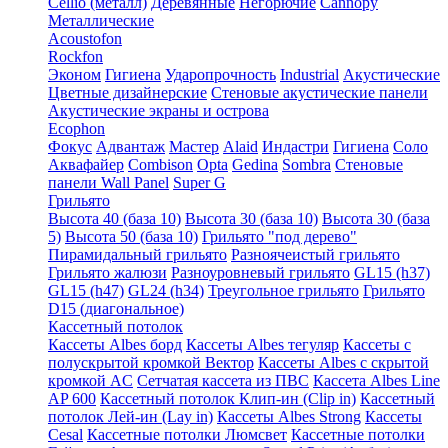
Cellio (металл)
Деревянные
Негорючие
Cannopy
Металлические
Acoustofon
Rockfon
Эконом
Гигиена
Ударопрочность
Industrial
Акустические
Цветные дизайнерские
Стеновые акустические панели
Акустические экраны и острова
Ecophon
Фокус
Адвантаж
Мастер
Alaid
Индастри
Гигиена
Соло
Аквафайер
Combison
Opta
Gedina
Sombra
Стеновые
панели Wall Panel
Super G
Грильято
Высота 40 (база 10)
Высота 30 (база 10)
Высота 30 (база
5)
Высота 50 (база 10)
Грильято "под дерево"
Пирамидальный грильято
Разноячеистый грильято
Грильято жалюзи
Разноуровневый грильято
GL15 (h37)
GL15 (h47)
GL24 (h34)
Треугольное грильято
Грильято
D15 (диагональное)
Кассетный потолок
Кассеты Albes борд
Кассеты Albes тегуляр
Кассеты с
полускрытой кромкой Вектор
Кассеты Albes с скрытой
кромкой AC
Сетчатая кассета из ПВС
Кассета Albes Line
AP 600
Кассетный потолок Клип-ин (Clip in)
Кассетный
потолок Лей-ин (Lay in)
Кассеты Albes Strong
Кассеты
Cesal
Кассетные потолки Люмсвет
Кассетные потолки