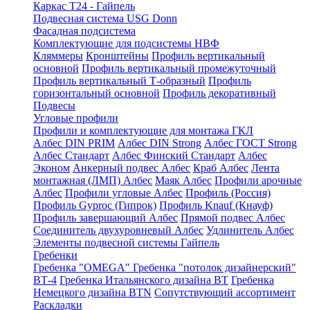
Каркас Т24 - Гайпель
Подвесная система USG Donn
Фасадная подсистема
Комплектующие для подсистемы НВФ
Кляммеры
Кронштейны
Профиль вертикальный
основной
Профиль вертикальный промежуточный
Профиль вертикальный Т-образный
Профиль
горизонтальный основной
Профиль декоративный
Подвесы
Угловые профили
Профили и комплектующие для монтажа ГКЛ
Албес DIN PRIM
Албес DIN Strong
Албес ГОСТ Strong
Албес Стандарт
Албес Финский Стандарт
Албес
Эконом
Анкерный подвес Албес
Краб Албес
Лента
монтажная (ЛМП) Албес
Маяк Албес
Профили арочные
Албес
Профили угловые Албес
Профиль (Россия)
Профиль Gyproc (Гипрок)
Профиль Knauf (Кнауф)
Профиль завершающий Албес
Прямой подвес Албес
Соединитель двухуровневый Албес
Удлинитель Албес
Элементы подвесной системы Гайпель
Гребенки
Гребенка "OMEGA"
Гребенка "потолок дизайнерский"
ВТ-4
Гребенка Итальянского дизайна BT
Гребенка
Немецкого дизайна ВТN
Сопутствующий ассортимент
Раскладки