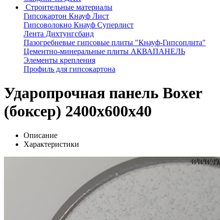
Строительные материалы
Гипсокартон Кнауф Лист
Гипсоволокно Кнауф Суперлист
Лента Дихтунгсбанд
Пазогребневые гипсовые плиты "Кнауф-Гипсоплита"
Цементно-минеральные плиты АКВАПАНЕЛЬ
Элементы крепления
Профиль для гипсокартона
Ударопрочная панель Boxer
(боксер) 2400x600x40
Описание
Характеристики