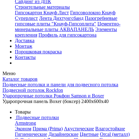
Сайдинг из ДПК
Строительные материалы
Гипсокартон Кнауф Лист
Гипсоволокно Кнауф
Суперлист
Лента Дихтунгсбанд
Пазогребневые
гипсовые плиты "Кнауф-Гипсоплита"
Цементно-
минеральные плиты АКВАПАНЕЛЬ
Элементы
крепления
Профиль для гипсокартона
Доставка
Монтаж
Порошковая покраска
Контакты
Меню
Каталог товаров
Подвесные потолки и панели для подвесного потолка
Подвесной потолок Rockfon
Ударопрочные потолки Рокфон Samson и Boxer
Ударопрочная панель Boxer (боксер) 2400x600x40
Товары
Подвесные потолки
Armstrong
Эконом
Прима (Prima)
Акустические
Влагостойкие
Гигиенические
Дизайнерские
Цветные
Orcal (металл)