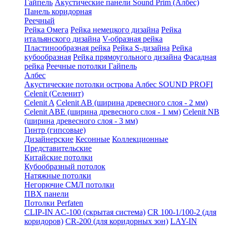
Гайпель
Акустические панели Sound Prim (Албес)
Панель коридорная
Реечный
Рейка Омега
Рейка немецкого дизайна
Рейка
итальянского дизайна
V-образная рейка
Пластинообразная рейка
Рейка S-дизайна
Рейка
кубообразная
Рейка прямоугольного дизайна
Фасадная
рейка
Реечные потолки Гайпель
Албес
Акустические потолки острова Албес SOUND PROFI
Celenit (Селенит)
Celenit A
Celenit AB (ширина древесного слоя - 2 мм)
Celenit ABE (ширина древесного слоя - 1 мм)
Celenit NB
(ширина древесного слоя - 3 мм)
Гинтр (гипсовые)
Дизайнерские
Кесонные
Коллекционные
Представительские
Китайские потолки
Кубообразный потолок
Натяжные потолки
Негорючие СМЛ потолки
ПВХ панели
Потолки Perfaten
CLIP-IN AC-100 (скрытая система)
CR 100-1/100-2 (для
коридоров)
CR-200 (для коридорных зон)
LAY-IN