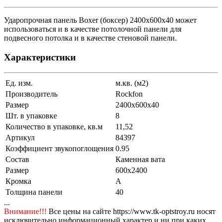
Ударопрочная панель Boxer (боксер) 2400x600x40 может
использоваться и в качестве потолочной панели для
подвесного потолка и в качестве стеновой панели.
Характеристики
Ед. изм.
м.кв. (м2)
Производитель
Rockfon
Размер
2400x600x40
Шт. в упаковке
8
Количество в упаковке, кв.м
11,52
Артикул
84397
Коэффициент звукопоглощения
0.95
Состав
Каменная вата
Размер
600x2400
Кромка
A
Толщина панели
40
...
Внимание!!!
Все цены на сайте https://www.tk-optstroy.ru носят
исключительно информационный характер и ни при каких