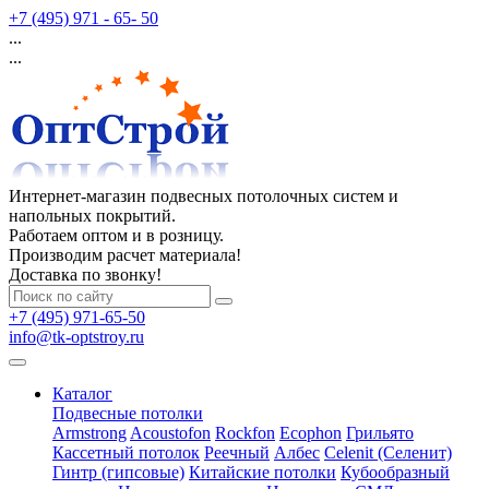
+7 (495) 971 - 65- 50
...
...
Интернет-магазин подвесных потолочных систем и
напольных покрытий.
Работаем оптом и в розницу.
Производим расчет материала!
Доставка по звонку!
+7 (495) 971-65-50
info@tk-optstroy.ru
Каталог
Подвесные потолки
Armstrong
Acoustofon
Rockfon
Ecophon
Грильято
Кассетный потолок
Реечный
Албес
Celenit (Селенит)
Гинтр (гипсовые)
Китайские потолки
Кубообразный