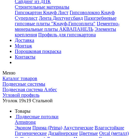
Сайдинг из ДПК
Строительные материалы
Гипсокартон Кнауф Лист
Гипсоволокно Кнауф
Суперлист
Лента Дихтунгсбанд
Пазогребневые
гипсовые плиты "Кнауф-Гипсоплита"
Цементно-
минеральные плиты АКВАПАНЕЛЬ
Элементы
крепления
Профиль для гипсокартона
Доставка
Монтаж
Порошковая покраска
Контакты
Меню
Каталог товаров
Подвесные системы
Подвесная система Албес
Угловой профиль
Уголок 19x19 Стальной
Товары
Подвесные потолки
Armstrong
Эконом
Прима (Prima)
Акустические
Влагостойкие
Гигиенические
Дизайнерские
Цветные
Orcal (металл)