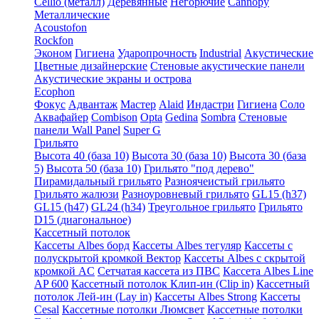
Cellio (металл)
Деревянные
Негорючие
Cannopy
Металлические
Acoustofon
Rockfon
Эконом
Гигиена
Ударопрочность
Industrial
Акустические
Цветные дизайнерские
Стеновые акустические панели
Акустические экраны и острова
Ecophon
Фокус
Адвантаж
Мастер
Alaid
Индастри
Гигиена
Соло
Аквафайер
Combison
Opta
Gedina
Sombra
Стеновые
панели Wall Panel
Super G
Грильято
Высота 40 (база 10)
Высота 30 (база 10)
Высота 30 (база
5)
Высота 50 (база 10)
Грильято "под дерево"
Пирамидальный грильято
Разноячеистый грильято
Грильято жалюзи
Разноуровневый грильято
GL15 (h37)
GL15 (h47)
GL24 (h34)
Треугольное грильято
Грильято
D15 (диагональное)
Кассетный потолок
Кассеты Albes борд
Кассеты Albes тегуляр
Кассеты с
полускрытой кромкой Вектор
Кассеты Albes с скрытой
кромкой AC
Сетчатая кассета из ПВС
Кассета Albes Line
AP 600
Кассетный потолок Клип-ин (Clip in)
Кассетный
потолок Лей-ин (Lay in)
Кассеты Albes Strong
Кассеты
Cesal
Кассетные потолки Люмсвет
Кассетные потолки