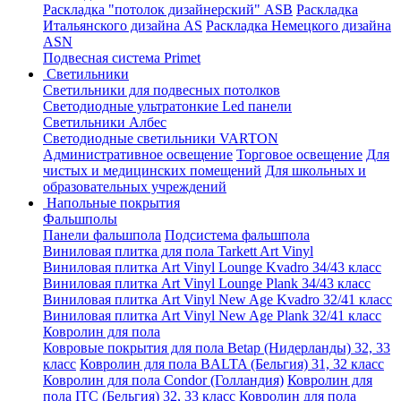
Раскладка "потолок дизайнерский" ASB
Раскладка
Итальянского дизайна AS
Раскладка Немецкого дизайна
АSN
Подвесная система Primet
Светильники
Светильники для подвесных потолков
Светодиодные ультратонкие Led панели
Светильники Албес
Светодиодные светильники VARTON
Административное освещение
Торговое освещение
Для
чистых и медицинских помещений
Для школьных и
образовательных учреждений
Напольные покрытия
Фальшполы
Панели фальшпола
Подсистема фальшпола
Виниловая плитка для пола Tarkett Art Vinyl
Виниловая плитка Art Vinyl Lounge Kvadro 34/43 класс
Виниловая плитка Art Vinyl Lounge Plank 34/43 класс
Виниловая плитка Art Vinyl New Age Kvadro 32/41 класс
Виниловая плитка Art Vinyl New Age Plank 32/41 класс
Ковролин для пола
Ковровые покрытия для пола Betap (Нидерланды) 32, 33
класс
Ковролин для пола BALTA (Бельгия) 31, 32 класс
Ковролин для пола Condor (Голландия)
Ковролин для
пола ITC (Бельгия) 32, 33 класс
Ковролин для пола