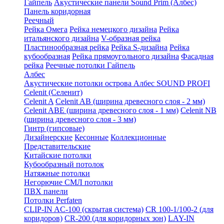
Гайпель
Акустические панели Sound Prim (Албес)
Панель коридорная
Реечный
Рейка Омега
Рейка немецкого дизайна
Рейка
итальянского дизайна
V-образная рейка
Пластинообразная рейка
Рейка S-дизайна
Рейка
кубообразная
Рейка прямоугольного дизайна
Фасадная
рейка
Реечные потолки Гайпель
Албес
Акустические потолки острова Албес SOUND PROFI
Celenit (Селенит)
Celenit A
Celenit AB (ширина древесного слоя - 2 мм)
Celenit ABE (ширина древесного слоя - 1 мм)
Celenit NB
(ширина древесного слоя - 3 мм)
Гинтр (гипсовые)
Дизайнерские
Кесонные
Коллекционные
Представительские
Китайские потолки
Кубообразный потолок
Натяжные потолки
Негорючие СМЛ потолки
ПВХ панели
Потолки Perfaten
CLIP-IN AC-100 (скрытая система)
CR 100-1/100-2 (для
коридоров)
CR-200 (для коридорных зон)
LAY-IN