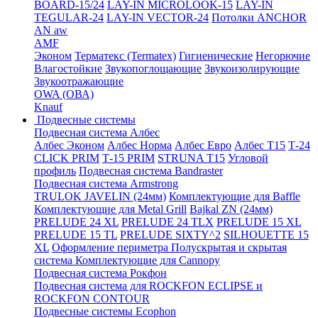
BOARD-15/24
LAY-IN MICROLOOK-15
LAY-IN
TEGULAR-24
LAY-IN VECTOR-24
Потолки ANCHOR
AN aw
AMF
Эконом
Терматекс (Termatex)
Гигиенические
Негорючие
Влагостойкие
Звукопоглощающие
Звукоизолирующие
Звукоотражающие
OWA (ОВА)
Knauf
Подвесные системы
Подвесная система Албес
Албес Эконом
Албес Норма
Албес Евро
Албес T15
Т-24
CLICK PRIM
Т-15 PRIM
STRUNA Т15
Угловой
профиль
Подвесная система Bandraster
Подвесная система Armstrong
TRULOK JAVELIN (24мм)
Комплектующие для Baffle
Комплектующие для Metal Grill
Bajkal ZN (24мм)
PRELUDE 24 XL
PRELUDE 24 TLX
PRELUDE 15 XL
PRELUDE 15 TL
PRELUDE SIXTY^2
SILHOUETTE 15
XL
Оформление периметра
Полускрытая и скрытая
система
Комплектующие для Cannopy
Подвесная система Рокфон
Подвесная система для ROCKFON ECLIPSE и
ROCKFON CONTOUR
Подвесные системы Ecophon