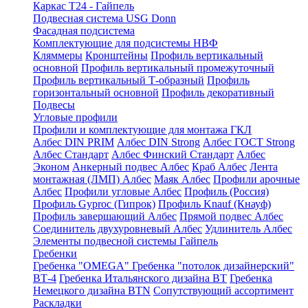
Каркас Т24 - Гайпель
Подвесная система USG Donn
Фасадная подсистема
Комплектующие для подсистемы НВФ
Кляммеры
Кронштейны
Профиль вертикальный
основной
Профиль вертикальный промежуточный
Профиль вертикальный Т-образный
Профиль
горизонтальный основной
Профиль декоративный
Подвесы
Угловые профили
Профили и комплектующие для монтажа ГКЛ
Албес DIN PRIM
Албес DIN Strong
Албес ГОСТ Strong
Албес Стандарт
Албес Финский Стандарт
Албес
Эконом
Анкерный подвес Албес
Краб Албес
Лента
монтажная (ЛМП) Албес
Маяк Албес
Профили арочные
Албес
Профили угловые Албес
Профиль (Россия)
Профиль Gyproc (Гипрок)
Профиль Knauf (Кнауф)
Профиль завершающий Албес
Прямой подвес Албес
Соединитель двухуровневый Албес
Удлинитель Албес
Элементы подвесной системы Гайпель
Гребенки
Гребенка "OMEGA"
Гребенка "потолок дизайнерский"
ВТ-4
Гребенка Итальянского дизайна BT
Гребенка
Немецкого дизайна ВТN
Сопутствующий ассортимент
Раскладки