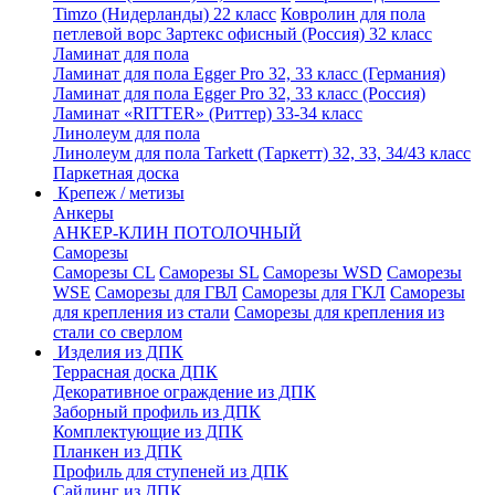
Timzo (Нидерланды) 22 класс
Ковролин для пола
петлевой ворс Зартекс офисный (Россия) 32 класс
Ламинат для пола
Ламинат для пола Egger Pro 32, 33 класс (Германия)
Ламинат для пола Egger Pro 32, 33 класс (Россия)
Ламинат «RITTER» (Риттер) 33-34 класс
Линолеум для пола
Линолеум для пола Tarkett (Таркетт) 32, 33, 34/43 класс
Паркетная доска
Крепеж / метизы
Анкеры
АНКЕР-КЛИН ПОТОЛОЧНЫЙ
Саморезы
Саморезы CL
Саморезы SL
Саморезы WSD
Саморезы
WSE
Саморезы для ГВЛ
Саморезы для ГКЛ
Саморезы
для крепления из стали
Саморезы для крепления из
стали со сверлом
Изделия из ДПК
Террасная доска ДПК
Декоративное ограждение из ДПК
Заборный профиль из ДПК
Комплектующие из ДПК
Планкен из ДПК
Профиль для ступеней из ДПК
Сайдинг из ДПК