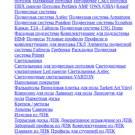
потолок
Натяжные потолки
Негорючие СМЛ потолки
ПВХ панели
Потолки Perfaten
AMF
OWA (ОВА)
Knauf
Подвесные системы
Подвесная система Албес
Подвесная система Armstrong
Подвесная система Рокфон
Подвесные системы Ecophon
Каркас Т24 - Гайпель
Подвесная система USG Donn
Фасадная подсистема
Комплектующие для подсистемы
НВФ
Подвесы
Угловые профили
Профили и
комплектующие для монтажа ГКЛ
Элементы подвесной
системы Гайпель
Гребенки
Раскладки
Подвесная
система Primet
Светильники
Светильники для подвесных потолков
Светодиодные
ультратонкие Led панели
Светильники Албес
Светодиодные светильники VARTON
Напольные покрытия
Фальшполы
Виниловая плитка для пола Tarkett Art Vinyl
Ковролин для пола
Ламинат для пола
Линолеум для
пола
Паркетная доска
Крепеж / метизы
Анкеры
Саморезы
Изделия из ДПК
Террасная доска ДПК
Декоративное ограждение из ДПК
Заборный профиль из ДПК
Комплектующие из ДПК
Планкен из ДПК
Профиль для ступеней из ДПК