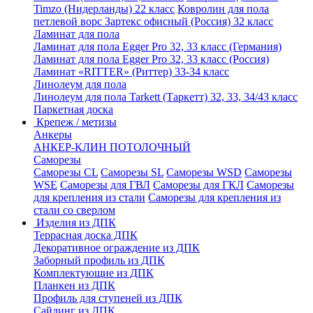
Timzo (Нидерланды) 22 класс
Ковролин для пола
петлевой ворс Зартекс офисный (Россия) 32 класс
Ламинат для пола
Ламинат для пола Egger Pro 32, 33 класс (Германия)
Ламинат для пола Egger Pro 32, 33 класс (Россия)
Ламинат «RITTER» (Риттер) 33-34 класс
Линолеум для пола
Линолеум для пола Tarkett (Таркетт) 32, 33, 34/43 класс
Паркетная доска
Крепеж / метизы
Анкеры
АНКЕР-КЛИН ПОТОЛОЧНЫЙ
Саморезы
Саморезы CL
Саморезы SL
Саморезы WSD
Саморезы
WSE
Саморезы для ГВЛ
Саморезы для ГКЛ
Саморезы
для крепления из стали
Саморезы для крепления из
стали со сверлом
Изделия из ДПК
Террасная доска ДПК
Декоративное ограждение из ДПК
Заборный профиль из ДПК
Комплектующие из ДПК
Планкен из ДПК
Профиль для ступеней из ДПК
Сайдинг из ДПК