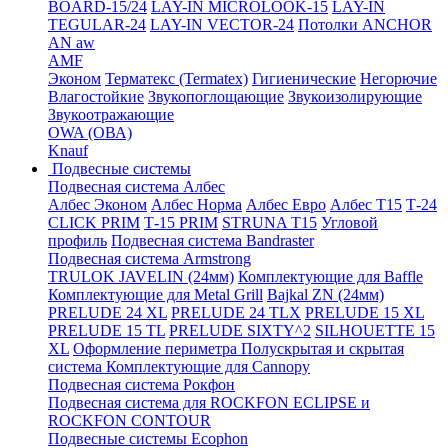
BOARD-15/24
LAY-IN MICROLOOK-15
LAY-IN
TEGULAR-24
LAY-IN VECTOR-24
Потолки ANCHOR
AN aw
AMF
Эконом
Терматекс (Termatex)
Гигиенические
Негорючие
Влагостойкие
Звукопоглощающие
Звукоизолирующие
Звукоотражающие
OWA (ОВА)
Knauf
Подвесные системы
Подвесная система Албес
Албес Эконом
Албес Норма
Албес Евро
Албес T15
Т-24
CLICK PRIM
Т-15 PRIM
STRUNA Т15
Угловой
профиль
Подвесная система Bandraster
Подвесная система Armstrong
TRULOK JAVELIN (24мм)
Комплектующие для Baffle
Комплектующие для Metal Grill
Bajkal ZN (24мм)
PRELUDE 24 XL
PRELUDE 24 TLX
PRELUDE 15 XL
PRELUDE 15 TL
PRELUDE SIXTY^2
SILHOUETTE 15
XL
Оформление периметра
Полускрытая и скрытая
система
Комплектующие для Cannopy
Подвесная система Рокфон
Подвесная система для ROCKFON ECLIPSE и
ROCKFON CONTOUR
Подвесные системы Ecophon