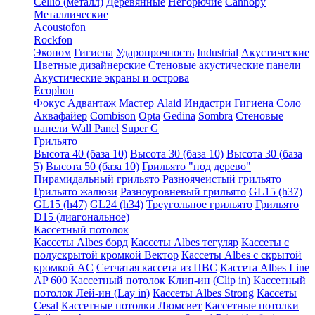
Cellio (металл)
Деревянные
Негорючие
Cannopy
Металлические
Acoustofon
Rockfon
Эконом
Гигиена
Ударопрочность
Industrial
Акустические
Цветные дизайнерские
Стеновые акустические панели
Акустические экраны и острова
Ecophon
Фокус
Адвантаж
Мастер
Alaid
Индастри
Гигиена
Соло
Аквафайер
Combison
Opta
Gedina
Sombra
Стеновые
панели Wall Panel
Super G
Грильято
Высота 40 (база 10)
Высота 30 (база 10)
Высота 30 (база
5)
Высота 50 (база 10)
Грильято "под дерево"
Пирамидальный грильято
Разноячеистый грильято
Грильято жалюзи
Разноуровневый грильято
GL15 (h37)
GL15 (h47)
GL24 (h34)
Треугольное грильято
Грильято
D15 (диагональное)
Кассетный потолок
Кассеты Albes борд
Кассеты Albes тегуляр
Кассеты с
полускрытой кромкой Вектор
Кассеты Albes с скрытой
кромкой AC
Сетчатая кассета из ПВС
Кассета Albes Line
AP 600
Кассетный потолок Клип-ин (Clip in)
Кассетный
потолок Лей-ин (Lay in)
Кассеты Albes Strong
Кассеты
Cesal
Кассетные потолки Люмсвет
Кассетные потолки