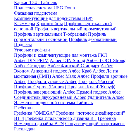
Каркас Т24 - Гайпель
Подвесная система USG Donn
Фасадная подсистема
Комплектующие для подсистемы НВФ
Кляммеры
Кронштейны
Профиль вертикальный
основной
Профиль вертикальный промежуточный
Профиль вертикальный Т-образный
Профиль
горизонтальный основной
Профиль декоративный
Подвесы
Угловые профили
Профили и комплектующие для монтажа ГКЛ
Албес DIN PRIM
Албес DIN Strong
Албес ГОСТ Strong
Албес Стандарт
Албес Финский Стандарт
Албес
Эконом
Анкерный подвес Албес
Краб Албес
Лента
монтажная (ЛМП) Албес
Маяк Албес
Профили арочные
Албес
Профили угловые Албес
Профиль (Россия)
Профиль Gyproc (Гипрок)
Профиль Knauf (Кнауф)
Профиль завершающий Албес
Прямой подвес Албес
Соединитель двухуровневый Албес
Удлинитель Албес
Элементы подвесной системы Гайпель
Гребенки
Гребенка "OMEGA"
Гребенка "потолок дизайнерский"
ВТ-4
Гребенка Итальянского дизайна BT
Гребенка
Немецкого дизайна ВТN
Сопутствующий ассортимент
Раскладки