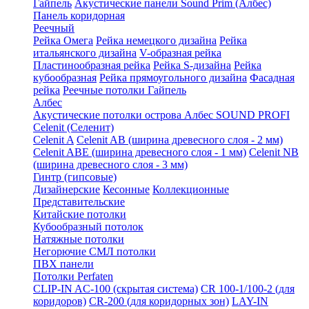
Гайпель
Акустические панели Sound Prim (Албес)
Панель коридорная
Реечный
Рейка Омега
Рейка немецкого дизайна
Рейка
итальянского дизайна
V-образная рейка
Пластинообразная рейка
Рейка S-дизайна
Рейка
кубообразная
Рейка прямоугольного дизайна
Фасадная
рейка
Реечные потолки Гайпель
Албес
Акустические потолки острова Албес SOUND PROFI
Celenit (Селенит)
Celenit A
Celenit AB (ширина древесного слоя - 2 мм)
Celenit ABE (ширина древесного слоя - 1 мм)
Celenit NB
(ширина древесного слоя - 3 мм)
Гинтр (гипсовые)
Дизайнерские
Кесонные
Коллекционные
Представительские
Китайские потолки
Кубообразный потолок
Натяжные потолки
Негорючие СМЛ потолки
ПВХ панели
Потолки Perfaten
CLIP-IN AC-100 (скрытая система)
CR 100-1/100-2 (для
коридоров)
CR-200 (для коридорных зон)
LAY-IN