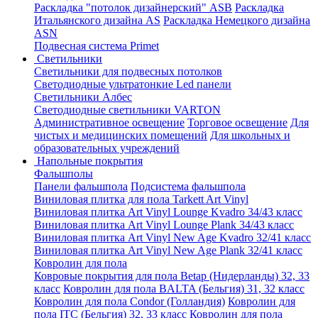
Раскладка "потолок дизайнерский" ASB
Раскладка
Итальянского дизайна AS
Раскладка Немецкого дизайна
АSN
Подвесная система Primet
Светильники
Светильники для подвесных потолков
Светодиодные ультратонкие Led панели
Светильники Албес
Светодиодные светильники VARTON
Административное освещение
Торговое освещение
Для
чистых и медицинских помещений
Для школьных и
образовательных учреждений
Напольные покрытия
Фальшполы
Панели фальшпола
Подсистема фальшпола
Виниловая плитка для пола Tarkett Art Vinyl
Виниловая плитка Art Vinyl Lounge Kvadro 34/43 класс
Виниловая плитка Art Vinyl Lounge Plank 34/43 класс
Виниловая плитка Art Vinyl New Age Kvadro 32/41 класс
Виниловая плитка Art Vinyl New Age Plank 32/41 класс
Ковролин для пола
Ковровые покрытия для пола Betap (Нидерланды) 32, 33
класс
Ковролин для пола BALTA (Бельгия) 31, 32 класс
Ковролин для пола Condor (Голландия)
Ковролин для
пола ITC (Бельгия) 32, 33 класс
Ковролин для пола