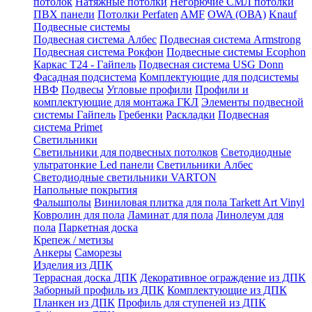
потолок
Натяжные потолки
Негорючие СМЛ потолки
ПВХ панели
Потолки Perfaten
AMF
OWA (ОВА)
Knauf
Подвесные системы
Подвесная система Албес
Подвесная система Armstrong
Подвесная система Рокфон
Подвесные системы Ecophon
Каркас Т24 - Гайпель
Подвесная система USG Donn
Фасадная подсистема
Комплектующие для подсистемы
НВФ
Подвесы
Угловые профили
Профили и
комплектующие для монтажа ГКЛ
Элементы подвесной
системы Гайпель
Гребенки
Раскладки
Подвесная
система Primet
Светильники
Светильники для подвесных потолков
Светодиодные
ультратонкие Led панели
Светильники Албес
Светодиодные светильники VARTON
Напольные покрытия
Фальшполы
Виниловая плитка для пола Tarkett Art Vinyl
Ковролин для пола
Ламинат для пола
Линолеум для
пола
Паркетная доска
Крепеж / метизы
Анкеры
Саморезы
Изделия из ДПК
Террасная доска ДПК
Декоративное ограждение из ДПК
Заборный профиль из ДПК
Комплектующие из ДПК
Планкен из ДПК
Профиль для ступеней из ДПК