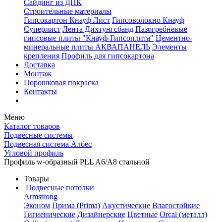
Сайдинг из ДПК
Строительные материалы
Гипсокартон Кнауф Лист
Гипсоволокно Кнауф
Суперлист
Лента Дихтунгсбанд
Пазогребневые
гипсовые плиты "Кнауф-Гипсоплита"
Цементно-
минеральные плиты АКВАПАНЕЛЬ
Элементы
крепления
Профиль для гипсокартона
Доставка
Монтаж
Порошковая покраска
Контакты
Меню
Каталог товаров
Подвесные системы
Подвесная система Албес
Угловой профиль
Профиль w-образный PLL A6/A8 стальной
Товары
Подвесные потолки
Armstrong
Эконом
Прима (Prima)
Акустические
Влагостойкие
Гигиенические
Дизайнерские
Цветные
Orcal (металл)