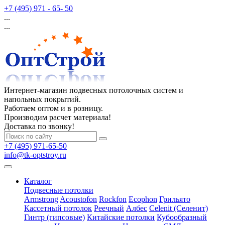
+7 (495) 971 - 65- 50
...
...
Интернет-магазин подвесных потолочных систем и
напольных покрытий.
Работаем оптом и в розницу.
Производим расчет материала!
Доставка по звонку!
+7 (495) 971-65-50
info@tk-optstroy.ru
Каталог
Подвесные потолки
Armstrong
Acoustofon
Rockfon
Ecophon
Грильято
Кассетный потолок
Реечный
Албес
Celenit (Селенит)
Гинтр (гипсовые)
Китайские потолки
Кубообразный