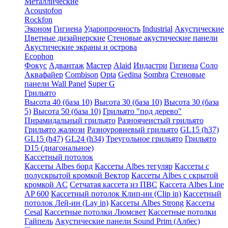
Металлические
Acoustofon
Rockfon
Эконом
Гигиена
Ударопрочность
Industrial
Акустические
Цветные дизайнерские
Стеновые акустические панели
Акустические экраны и острова
Ecophon
Фокус
Адвантаж
Мастер
Alaid
Индастри
Гигиена
Соло
Аквафайер
Combison
Opta
Gedina
Sombra
Стеновые
панели Wall Panel
Super G
Грильято
Высота 40 (база 10)
Высота 30 (база 10)
Высота 30 (база
5)
Высота 50 (база 10)
Грильято "под дерево"
Пирамидальный грильято
Разноячеистый грильято
Грильято жалюзи
Разноуровневый грильято
GL15 (h37)
GL15 (h47)
GL24 (h34)
Треугольное грильято
Грильято
D15 (диагональное)
Кассетный потолок
Кассеты Albes борд
Кассеты Albes тегуляр
Кассеты с
полускрытой кромкой Вектор
Кассеты Albes с скрытой
кромкой AC
Сетчатая кассета из ПВС
Кассета Albes Line
AP 600
Кассетный потолок Клип-ин (Clip in)
Кассетный
потолок Лей-ин (Lay in)
Кассеты Albes Strong
Кассеты
Cesal
Кассетные потолки Люмсвет
Кассетные потолки
Гайпель
Акустические панели Sound Prim (Албес)