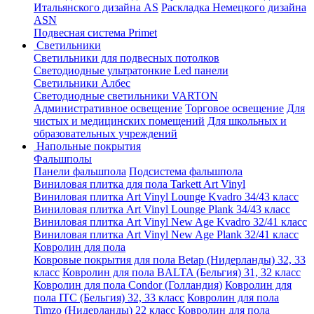
Итальянского дизайна AS
Раскладка Немецкого дизайна
АSN
Подвесная система Primet
Светильники
Светильники для подвесных потолков
Светодиодные ультратонкие Led панели
Светильники Албес
Светодиодные светильники VARTON
Административное освещение
Торговое освещение
Для
чистых и медицинских помещений
Для школьных и
образовательных учреждений
Напольные покрытия
Фальшполы
Панели фальшпола
Подсистема фальшпола
Виниловая плитка для пола Tarkett Art Vinyl
Виниловая плитка Art Vinyl Lounge Kvadro 34/43 класс
Виниловая плитка Art Vinyl Lounge Plank 34/43 класс
Виниловая плитка Art Vinyl New Age Kvadro 32/41 класс
Виниловая плитка Art Vinyl New Age Plank 32/41 класс
Ковролин для пола
Ковровые покрытия для пола Betap (Нидерланды) 32, 33
класс
Ковролин для пола BALTA (Бельгия) 31, 32 класс
Ковролин для пола Condor (Голландия)
Ковролин для
пола ITC (Бельгия) 32, 33 класс
Ковролин для пола
Timzo (Нидерланды) 22 класс
Ковролин для пола