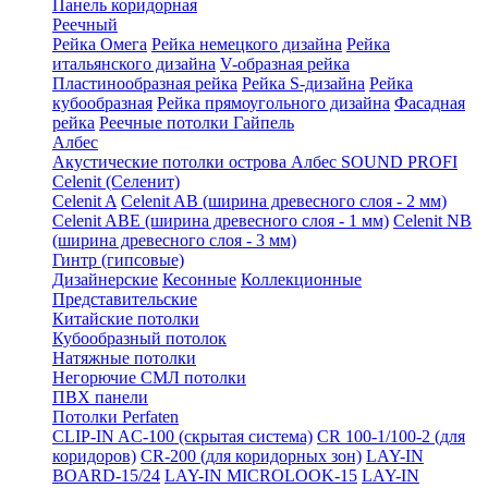
Панель коридорная
Реечный
Рейка Омега
Рейка немецкого дизайна
Рейка
итальянского дизайна
V-образная рейка
Пластинообразная рейка
Рейка S-дизайна
Рейка
кубообразная
Рейка прямоугольного дизайна
Фасадная
рейка
Реечные потолки Гайпель
Албес
Акустические потолки острова Албес SOUND PROFI
Celenit (Селенит)
Celenit A
Celenit AB (ширина древесного слоя - 2 мм)
Celenit ABE (ширина древесного слоя - 1 мм)
Celenit NB
(ширина древесного слоя - 3 мм)
Гинтр (гипсовые)
Дизайнерские
Кесонные
Коллекционные
Представительские
Китайские потолки
Кубообразный потолок
Натяжные потолки
Негорючие СМЛ потолки
ПВХ панели
Потолки Perfaten
CLIP-IN AC-100 (скрытая система)
CR 100-1/100-2 (для
коридоров)
CR-200 (для коридорных зон)
LAY-IN
BOARD-15/24
LAY-IN MICROLOOK-15
LAY-IN