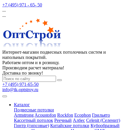
+7 (495) 971 - 65- 50
...
...
Интернет-магазин подвесных потолочных систем и
напольных покрытий.
Работаем оптом и в розницу.
Производим расчет материала!
Доставка по звонку!
+7 (495) 971-65-50
info@tk-optstroy.ru
Каталог
Подвесные потолки
Armstrong
Acoustofon
Rockfon
Ecophon
Грильято
Кассетный потолок
Реечный
Албес
Celenit (Селенит)
Гинтр (гипсовые)
Китайские потолки
Кубообразный