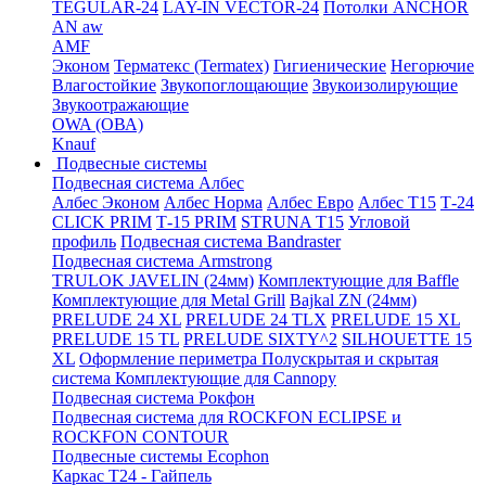
TEGULAR-24
LAY-IN VECTOR-24
Потолки ANCHOR
AN aw
AMF
Эконом
Терматекс (Termatex)
Гигиенические
Негорючие
Влагостойкие
Звукопоглощающие
Звукоизолирующие
Звукоотражающие
OWA (ОВА)
Knauf
Подвесные системы
Подвесная система Албес
Албес Эконом
Албес Норма
Албес Евро
Албес T15
Т-24
CLICK PRIM
Т-15 PRIM
STRUNA Т15
Угловой
профиль
Подвесная система Bandraster
Подвесная система Armstrong
TRULOK JAVELIN (24мм)
Комплектующие для Baffle
Комплектующие для Metal Grill
Bajkal ZN (24мм)
PRELUDE 24 XL
PRELUDE 24 TLX
PRELUDE 15 XL
PRELUDE 15 TL
PRELUDE SIXTY^2
SILHOUETTE 15
XL
Оформление периметра
Полускрытая и скрытая
система
Комплектующие для Cannopy
Подвесная система Рокфон
Подвесная система для ROCKFON ECLIPSE и
ROCKFON CONTOUR
Подвесные системы Ecophon
Каркас Т24 - Гайпель