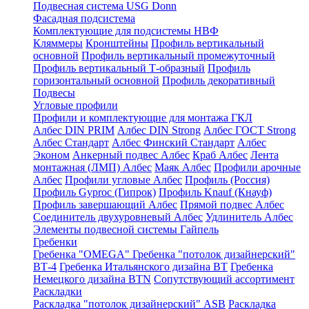
Подвесная система USG Donn
Фасадная подсистема
Комплектующие для подсистемы НВФ
Кляммеры
Кронштейны
Профиль вертикальный
основной
Профиль вертикальный промежуточный
Профиль вертикальный Т-образный
Профиль
горизонтальный основной
Профиль декоративный
Подвесы
Угловые профили
Профили и комплектующие для монтажа ГКЛ
Албес DIN PRIM
Албес DIN Strong
Албес ГОСТ Strong
Албес Стандарт
Албес Финский Стандарт
Албес
Эконом
Анкерный подвес Албес
Краб Албес
Лента
монтажная (ЛМП) Албес
Маяк Албес
Профили арочные
Албес
Профили угловые Албес
Профиль (Россия)
Профиль Gyproc (Гипрок)
Профиль Knauf (Кнауф)
Профиль завершающий Албес
Прямой подвес Албес
Соединитель двухуровневый Албес
Удлинитель Албес
Элементы подвесной системы Гайпель
Гребенки
Гребенка "OMEGA"
Гребенка "потолок дизайнерский"
ВТ-4
Гребенка Итальянского дизайна BT
Гребенка
Немецкого дизайна ВТN
Сопутствующий ассортимент
Раскладки
Раскладка "потолок дизайнерский" ASB
Раскладка