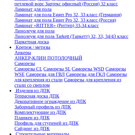
петлевой ворс Зартекс офисный (Россия) 32 класс
Ламинат для пола
Ламинат для пола Egger Pro 32, 33 класс (Германия)
Ламинат для пола Egger Pro 32, 33 класс (Россия)
Ламинат «RITTER» (Риттер) 33-34 класс
Линолеум для пола
Линолеум для пола Tarkett (Таркетт) 32, 33, 34/43 класс
Паркетная доска
Крепеж / метизы
Анкеры
АНКЕР-КЛИН ПОТОЛОЧНЫЙ
Саморезы
Саморезы CL
Саморезы SL
Саморезы WSD
Саморезы
WSE
Саморезы для ГВЛ
Саморезы для ГКЛ
Саморезы
для крепления из стали
Саморезы для крепления из
стали со сверлом
Изделия из ДПК
Террасная доска ДПК
Декоративное ограждение из ДПК
Заборный профиль из ДПК
Комплектующие из ДПК
Планкен из ДПК
Профиль для ступеней из ДПК
Сайдинг из ДПК
Строительные материалы