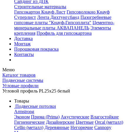
Сайдинг из ДПК
Строительные материалы
Гипсокартон Кнауф Лист
Гипсоволокно Кнауф
Суперлист
Лента Дихтунгсбанд
Пазогребневые
гипсовые плиты "Кнауф-Гипсоплита"
Цементно-
минеральные плиты АКВАПАНЕЛЬ
Элементы
крепления
Профиль для гипсокартона
Доставка
Монтаж
Порошковая покраска
Контакты
Меню
Каталог товаров
Подвесные системы
Угловые профили
Угловой профиль PL25х25 белый
Товары
Подвесные потолки
Armstrong
Эконом
Прима (Prima)
Акустические
Влагостойкие
Гигиенические
Дизайнерские
Цветные
Orcal (металл)
Cellio (металл)
Деревянные
Негорючие
Cannopy