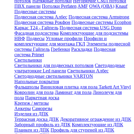
потолок
Натяжные потолки
Негорючие СМЛ потолки
ПВХ панели
Потолки Perfaten
AMF
OWA (ОВА)
Knauf
Подвесные системы
Подвесная система Албес
Подвесная система Armstrong
Подвесная система Рокфон
Подвесные системы Ecophon
Каркас Т24 - Гайпель
Подвесная система USG Donn
Фасадная подсистема
Комплектующие для подсистемы
НВФ
Подвесы
Угловые профили
Профили и
комплектующие для монтажа ГКЛ
Элементы подвесной
системы Гайпель
Гребенки
Раскладки
Подвесная
система Primet
Светильники
Светильники для подвесных потолков
Светодиодные
ультратонкие Led панели
Светильники Албес
Светодиодные светильники VARTON
Напольные покрытия
Фальшполы
Виниловая плитка для пола Tarkett Art Vinyl
Ковролин для пола
Ламинат для пола
Линолеум для
пола
Паркетная доска
Крепеж / метизы
Анкеры
Саморезы
Изделия из ДПК
Террасная доска ДПК
Декоративное ограждение из ДПК
Заборный профиль из ДПК
Комплектующие из ДПК
Планкен из ДПК
Профиль для ступеней из ДПК