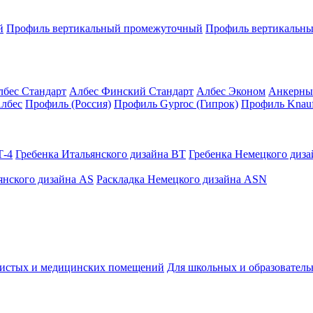
й
Профиль вертикальный промежуточный
Профиль вертикальны
лбес Стандарт
Албес Финский Стандарт
Албес Эконом
Анкерны
лбес
Профиль (Россия)
Профиль Gyproc (Гипрок)
Профиль Knauf
Т-4
Гребенка Итальянского дизайна BT
Гребенка Немецкого диз
янского дизайна AS
Раскладка Немецкого дизайна АSN
чистых и медицинских помещений
Для школьных и образовател