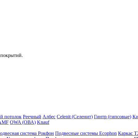
 покрытий.
й потолок
Реечный
Албес
Celenit (Селенит)
Гинтр (гипсовые)
Ки
AMF
OWA (ОВА)
Knauf
одвесная система Рокфон
Подвесные системы Ecophon
Каркас Т