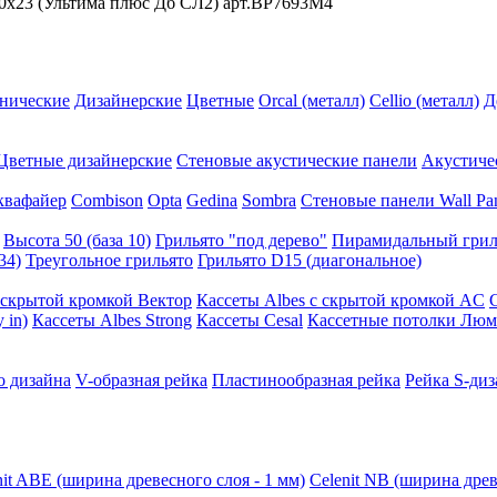
0x23 (Ультима плюс Дб СЛ2) арт.BP7693M4
нические
Дизайнерские
Цветные
Orcal (металл)
Cellio (металл)
Д
Цветные дизайнерские
Стеновые акустические панели
Акустиче
квафайер
Combison
Opta
Gedina
Sombra
Стеновые панели Wall Pa
Высота 50 (база 10)
Грильято "под дерево"
Пирамидальный грил
34)
Треугольное грильято
Грильято D15 (диагональное)
ускрытой кромкой Вектор
Кассеты Albes с скрытой кромкой AC
 in)
Кассеты Albes Strong
Кассеты Cesal
Кассетные потолки Люм
о дизайна
V-образная рейка
Пластинообразная рейка
Рейка S-диз
nit ABE (ширина древесного слоя - 1 мм)
Celenit NB (ширина древ