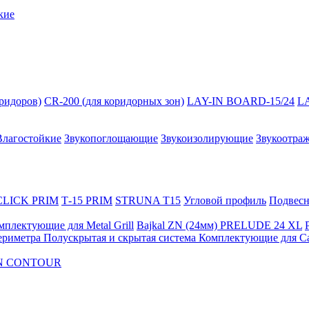
кие
оридоров)
CR-200 (для коридорных зон)
LAY-IN BOARD-15/24
L
Влагостойкие
Звукопоглощающие
Звукоизолирующие
Звукоотра
 CLICK PRIM
Т-15 PRIM
STRUNA Т15
Угловой профиль
Подвесна
мплектующие для Metal Grill
Bajkal ZN (24мм)
PRELUDE 24 XL
ериметра
Полускрытая и скрытая система
Комплектующие для C
FON CONTOUR