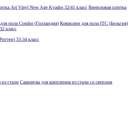
тка Art Vinyl New Age Kvadro 32/41 класс
Виниловая плитка
для пола Condor (Голландия)
Ковролин для пола ITC (Бельгия)
32 класс
иттер) 33-34 класс
 из стали
Саморезы для крепления из стали со сверлом