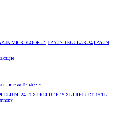
AY-IN MICROLOOK-15
LAY-IN TEGULAR-24
LAY-IN
жающие
я система Bandraster
PRELUDE 24 TLX
PRELUDE 15 XL
PRELUDE 15 TL
annopy