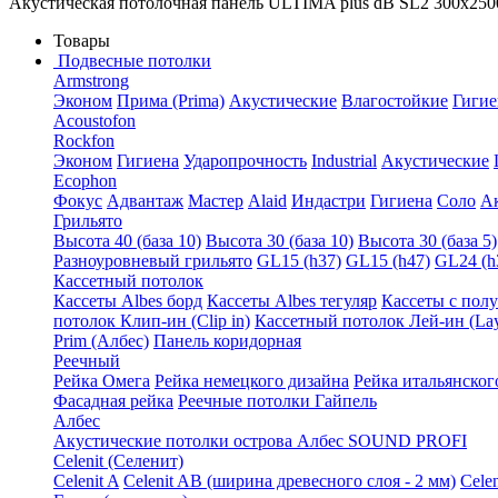
Акустическая потолочная панель ULTIMA plus dB SL2 300x250
Товары
Подвесные потолки
Armstrong
Эконом
Прима (Prima)
Акустические
Влагостойкие
Гигие
Acoustofon
Rockfon
Эконом
Гигиена
Ударопрочность
Industrial
Акустические
Ecophon
Фокус
Адвантаж
Мастер
Alaid
Индастри
Гигиена
Соло
А
Грильято
Высота 40 (база 10)
Высота 30 (база 10)
Высота 30 (база 5)
Разноуровневый грильято
GL15 (h37)
GL15 (h47)
GL24 (h
Кассетный потолок
Кассеты Albes борд
Кассеты Albes тегуляр
Кассеты с пол
потолок Клип-ин (Clip in)
Кассетный потолок Лей-ин (Lay
Prim (Албес)
Панель коридорная
Реечный
Рейка Омега
Рейка немецкого дизайна
Рейка итальянског
Фасадная рейка
Реечные потолки Гайпель
Албес
Акустические потолки острова Албес SOUND PROFI
Celenit (Селенит)
Celenit A
Celenit AB (ширина древесного слоя - 2 мм)
Cele