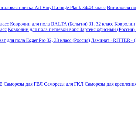
ниловая плитка Art Vinyl Lounge Plank 34/43 класс
Виниловая пли
ласс
Ковролин для пола BALTA (Бельгия) 31, 32 класс
Ковролин 
асс
Ковролин для пола петлевой ворс Зартекс офисный (Россия) 
ат для пола Egger Pro 32, 33 класс (Россия)
Ламинат «RITTER» (Р
E
Саморезы для ГВЛ
Саморезы для ГКЛ
Саморезы для крепления