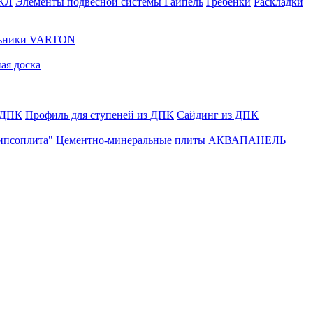
ГКЛ
Элементы подвесной системы Гайпель
Гребенки
Раскладки
льники VARTON
ая доска
 ДПК
Профиль для ступеней из ДПК
Сайдинг из ДПК
ипсоплита"
Цементно-минеральные плиты АКВАПАНЕЛЬ