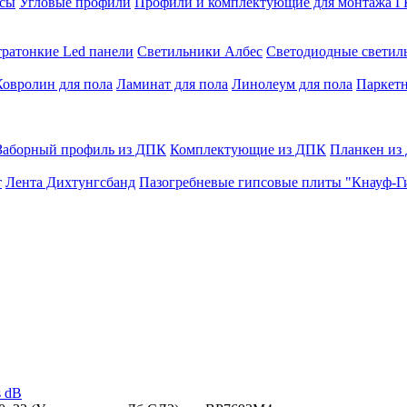
сы
Угловые профили
Профили и комплектующие для монтажа 
тратонкие Led панели
Светильники Албес
Светодиодные свети
Ковролин для пола
Ламинат для пола
Линолеум для пола
Паркетн
Заборный профиль из ДПК
Комплектующие из ДПК
Планкен из
т
Лента Дихтунгсбанд
Пазогребневые гипсовые плиты "Кнауф-Г
s dB