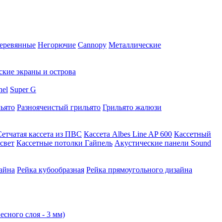
еревянные
Негорючие
Cannopy
Металлические
ские экраны и острова
nel
Super G
ьято
Разноячеистый грильято
Грильято жалюзи
Сетчатая кассета из ПВС
Кассета Albes Line AP 600
Кассетный
свет
Кассетные потолки Гайпель
Акустические панели Sound
айна
Рейка кубообразная
Рейка прямоугольного дизайна
есного слоя - 3 мм)