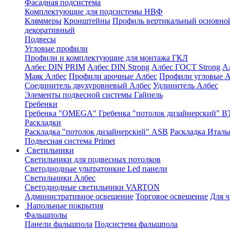
Фасадная подсистема
Комплектующие для подсистемы НВФ
Кляммеры
Кронштейны
Профиль вертикальный основно
декоративный
Подвесы
Угловые профили
Профили и комплектующие для монтажа ГКЛ
Албес DIN PRIM
Албес DIN Strong
Албес ГОСТ Strong
А
Маяк Албес
Профили арочные Албес
Профили угловые А
Соединитель двухуровневый Албес
Удлинитель Албес
Элементы подвесной системы Гайпель
Гребенки
Гребенка "OMEGA"
Гребенка "потолок дизайнерский" В
Раскладки
Раскладка "потолок дизайнерский" ASB
Раскладка Италь
Подвесная система Primet
Светильники
Светильники для подвесных потолков
Светодиодные ультратонкие Led панели
Светильники Албес
Светодиодные светильники VARTON
Административное освещение
Торговое освещение
Для 
Напольные покрытия
Фальшполы
Панели фальшпола
Подсистема фальшпола