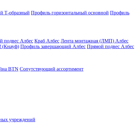
й Т-образный
Профиль горизонтальный основной
Профиль
й подвес Албес
Краб Албес
Лента монтажная (ЛМП) Албес
 (Кнауф)
Профиль завершающий Албес
Прямой подвес Албес
айна ВТN
Сопутствующий ассортимент
ьных учреждений