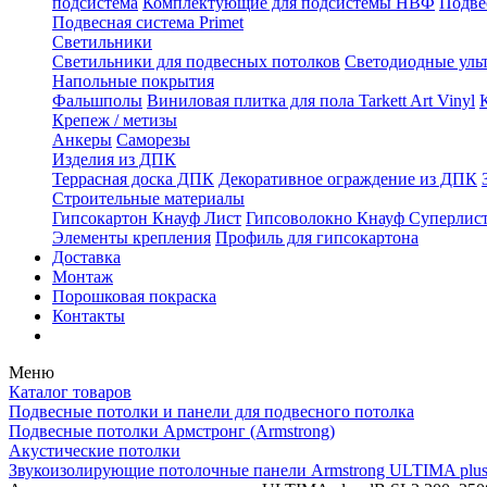
подсистема
Комплектующие для подсистемы НВФ
Подве
Подвесная система Primet
Светильники
Светильники для подвесных потолков
Светодиодные уль
Напольные покрытия
Фальшполы
Виниловая плитка для пола Tarkett Art Vinyl
Крепеж / метизы
Анкеры
Саморезы
Изделия из ДПК
Террасная доска ДПК
Декоративное ограждение из ДПК
Строительные материалы
Гипсокартон Кнауф Лист
Гипсоволокно Кнауф Суперлис
Элементы крепления
Профиль для гипсокартона
Доставка
Монтаж
Порошковая покраска
Контакты
Меню
Каталог товаров
Подвесные потолки и панели для подвесного потолка
Подвесные потолки Армстронг (Armstrong)
Акустические потолки
Звукоизолирующие потолочные панели Armstrong ULTIMA plu