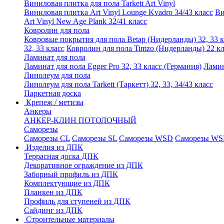
Виниловая плитка для пола Tarkett Art Vinyl
Виниловая плитка Art Vinyl Lounge Kvadro 34/43 класс
Ви
Art Vinyl New Age Plank 32/41 класс
Ковролин для пола
Ковровые покрытия для пола Betap (Нидерланды) 32, 33 к
32, 33 класс
Ковролин для пола Timzo (Нидерланды) 22 кл
Ламинат для пола
Ламинат для пола Egger Pro 32, 33 класс (Германия)
Ламин
Линолеум для пола
Линолеум для пола Tarkett (Таркетт) 32, 33, 34/43 класс
Паркетная доска
Крепеж / метизы
Анкеры
АНКЕР-КЛИН ПОТОЛОЧНЫЙ
Саморезы
Саморезы CL
Саморезы SL
Саморезы WSD
Саморезы WS
Изделия из ДПК
Террасная доска ДПК
Декоративное ограждение из ДПК
Заборный профиль из ДПК
Комплектующие из ДПК
Планкен из ДПК
Профиль для ступеней из ДПК
Сайдинг из ДПК
Строительные материалы