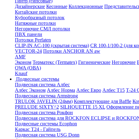
Гинтр (гипсовые)
Дизайнерские
Кесонные
Коллекционные
Представительс
Китайские потолки
Кубообразный потолок
Натяжные потолки
Негорючие СМЛ потолки
ПВХ панели
Потолки Perfaten
CLIP-IN AC-100 (скрытая система)
CR 100-1/100-2 (для к
VECTOR-24
Потолки ANCHOR AN aw
AMF
Эконом
Терматекс (Termatex)
Гигиенические
Негорючие
OWA (ОВА)
Knauf
Подвесные системы
Подвесная система Албес
Албес Эконом
Албес Норма
Албес Евро
Албес T15
Т-24
Подвесная система Armstrong
TRULOK JAVELIN (24мм)
Комплектующие для Baffle
Ко
PRELUDE SIXTY^2
SILHOUETTE 15 XL
Оформление п
Подвесная система Рокфон
Подвесная система для ROCKFON ECLIPSE и ROCK
Подвесные системы Ecophon
Каркас Т24 - Гайпель
Подвесная система USG Donn