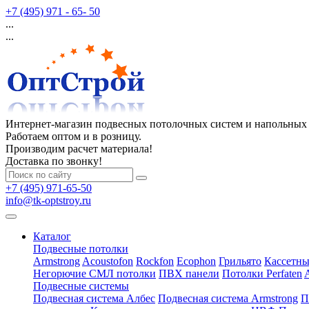
+7 (495) 971 - 65- 50
...
...
Интернет-магазин подвесных потолочных систем и напольных
Работаем оптом и в розницу.
Производим расчет материала!
Доставка по звонку!
+7 (495) 971-65-50
info@tk-optstroy.ru
Каталог
Подвесные потолки
Armstrong
Acoustofon
Rockfon
Ecophon
Грильято
Кассетны
Негорючие СМЛ потолки
ПВХ панели
Потолки Perfaten
Подвесные системы
Подвесная система Албес
Подвесная система Armstrong
П