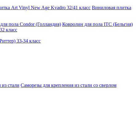
тка Art Vinyl New Age Kvadro 32/41 класс
Виниловая плитка
для пола Condor (Голландия)
Ковролин для пола ITC (Бельгия)
32 класс
иттер) 33-34 класс
 из стали
Саморезы для крепления из стали со сверлом