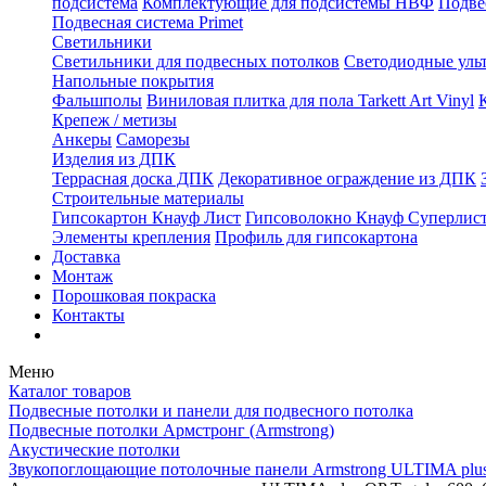
подсистема
Комплектующие для подсистемы НВФ
Подве
Подвесная система Primet
Светильники
Светильники для подвесных потолков
Светодиодные уль
Напольные покрытия
Фальшполы
Виниловая плитка для пола Tarkett Art Vinyl
Крепеж / метизы
Анкеры
Саморезы
Изделия из ДПК
Террасная доска ДПК
Декоративное ограждение из ДПК
Строительные материалы
Гипсокартон Кнауф Лист
Гипсоволокно Кнауф Суперлис
Элементы крепления
Профиль для гипсокартона
Доставка
Монтаж
Порошковая покраска
Контакты
Меню
Каталог товаров
Подвесные потолки и панели для подвесного потолка
Подвесные потолки Армстронг (Armstrong)
Акустические потолки
Звукопоглощающие потолочные панели Armstrong ULTIMA plu