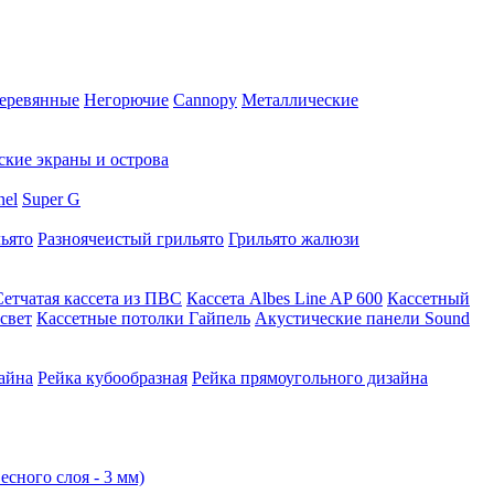
еревянные
Негорючие
Cannopy
Металлические
ские экраны и острова
nel
Super G
ьято
Разноячеистый грильято
Грильято жалюзи
Сетчатая кассета из ПВС
Кассета Albes Line AP 600
Кассетный
свет
Кассетные потолки Гайпель
Акустические панели Sound
айна
Рейка кубообразная
Рейка прямоугольного дизайна
есного слоя - 3 мм)