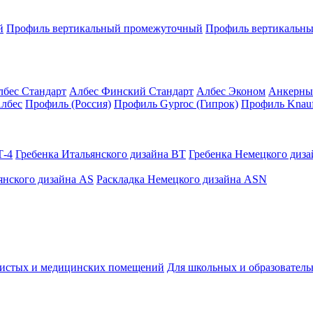
й
Профиль вертикальный промежуточный
Профиль вертикальны
лбес Стандарт
Албес Финский Стандарт
Албес Эконом
Анкерны
лбес
Профиль (Россия)
Профиль Gyproc (Гипрок)
Профиль Knauf
Т-4
Гребенка Итальянского дизайна BT
Гребенка Немецкого диз
янского дизайна AS
Раскладка Немецкого дизайна АSN
чистых и медицинских помещений
Для школьных и образовател