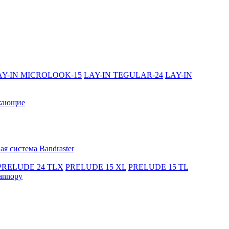
AY-IN MICROLOOK-15
LAY-IN TEGULAR-24
LAY-IN
жающие
я система Bandraster
PRELUDE 24 TLX
PRELUDE 15 XL
PRELUDE 15 TL
annopy