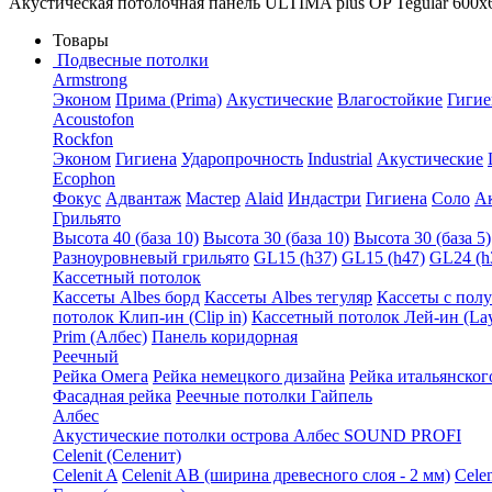
Акустическая потолочная панель ULTIMA plus OP Tegular 600
Товары
Подвесные потолки
Armstrong
Эконом
Прима (Prima)
Акустические
Влагостойкие
Гигие
Acoustofon
Rockfon
Эконом
Гигиена
Ударопрочность
Industrial
Акустические
Ecophon
Фокус
Адвантаж
Мастер
Alaid
Индастри
Гигиена
Соло
А
Грильято
Высота 40 (база 10)
Высота 30 (база 10)
Высота 30 (база 5)
Разноуровневый грильято
GL15 (h37)
GL15 (h47)
GL24 (h
Кассетный потолок
Кассеты Albes борд
Кассеты Albes тегуляр
Кассеты с пол
потолок Клип-ин (Clip in)
Кассетный потолок Лей-ин (Lay
Prim (Албес)
Панель коридорная
Реечный
Рейка Омега
Рейка немецкого дизайна
Рейка итальянског
Фасадная рейка
Реечные потолки Гайпель
Албес
Акустические потолки острова Албес SOUND PROFI
Celenit (Селенит)
Celenit A
Celenit AB (ширина древесного слоя - 2 мм)
Cele