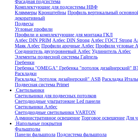
Фасадная подсистема
Комплектующие для подсистемы НВФ
Кляммеры
Кронштейны
Профиль вертикальный основно
декоративный
Подвесы
Угловые профили
Профили и комплектующие для монтажа ГКЛ
Албес DIN PRIM
Албес DIN Strong
Албес ГОСТ Strong
А
Маяк Албес
Профили арочные Албес
Профили угловые А
Соединитель двухуровневый Албес
Удлинитель Албес
Элементы подвесной системы Гайпель
Гребенки
Гребенка "OMEGA"
Гребенка "потолок дизайнерский" В
Раскладки
Раскладка "потолок дизайнерский" ASB
Раскладка Италь
Подвесная система Primet
Светильники
Светильники для подвесных потолков
Светодиодные ультратонкие Led панели
Светильники Албес
Светодиодные светильники VARTON
Административное освещение
Торговое освещение
Для 
Напольные покрытия
Фальшполы
Панели фальшпола
Подсистема фальшпола