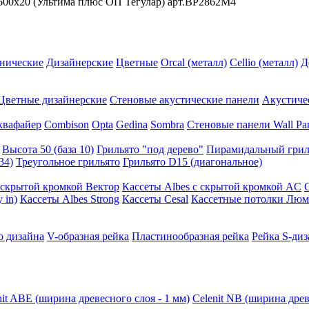
x600x20 (Ультима плюс ОП Тегулар) арт.BP2862M4
нические
Дизайнерские
Цветные
Orcal (металл)
Cellio (металл)
Д
Цветные дизайнерские
Стеновые акустические панели
Акустиче
квафайер
Combison
Opta
Gedina
Sombra
Стеновые панели Wall Pa
Высота 50 (база 10)
Грильято "под дерево"
Пирамидальный грил
34)
Треугольное грильято
Грильято D15 (диагональное)
ускрытой кромкой Вектор
Кассеты Albes с скрытой кромкой AC
 in)
Кассеты Albes Strong
Кассеты Cesal
Кассетные потолки Люм
о дизайна
V-образная рейка
Пластинообразная рейка
Рейка S-диз
nit ABE (ширина древесного слоя - 1 мм)
Celenit NB (ширина древ