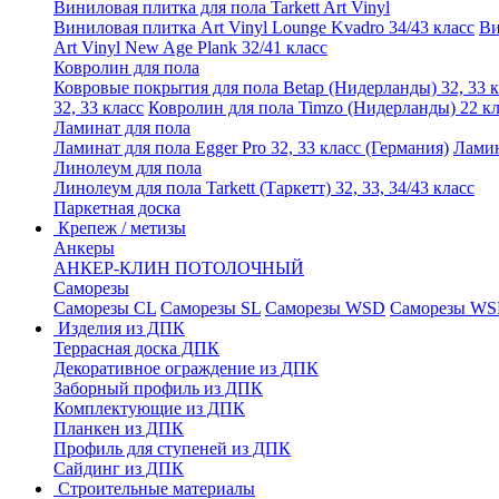
Виниловая плитка для пола Tarkett Art Vinyl
Виниловая плитка Art Vinyl Lounge Kvadro 34/43 класс
Ви
Art Vinyl New Age Plank 32/41 класс
Ковролин для пола
Ковровые покрытия для пола Betap (Нидерланды) 32, 33 к
32, 33 класс
Ковролин для пола Timzo (Нидерланды) 22 кл
Ламинат для пола
Ламинат для пола Egger Pro 32, 33 класс (Германия)
Ламин
Линолеум для пола
Линолеум для пола Tarkett (Таркетт) 32, 33, 34/43 класс
Паркетная доска
Крепеж / метизы
Анкеры
АНКЕР-КЛИН ПОТОЛОЧНЫЙ
Саморезы
Саморезы CL
Саморезы SL
Саморезы WSD
Саморезы WS
Изделия из ДПК
Террасная доска ДПК
Декоративное ограждение из ДПК
Заборный профиль из ДПК
Комплектующие из ДПК
Планкен из ДПК
Профиль для ступеней из ДПК
Сайдинг из ДПК
Строительные материалы