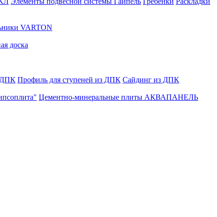
ГКЛ
Элементы подвесной системы Гайпель
Гребенки
Раскладки
льники VARTON
ая доска
 ДПК
Профиль для ступеней из ДПК
Сайдинг из ДПК
ипсоплита"
Цементно-минеральные плиты АКВАПАНЕЛЬ