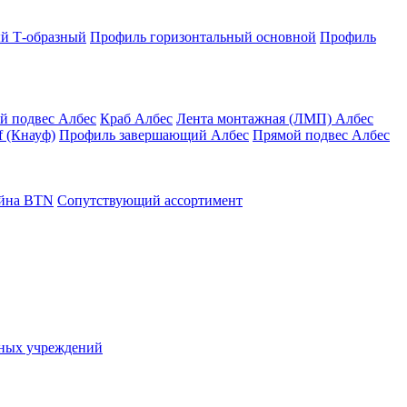
й Т-образный
Профиль горизонтальный основной
Профиль
й подвес Албес
Краб Албес
Лента монтажная (ЛМП) Албес
 (Кнауф)
Профиль завершающий Албес
Прямой подвес Албес
айна ВТN
Сопутствующий ассортимент
ьных учреждений