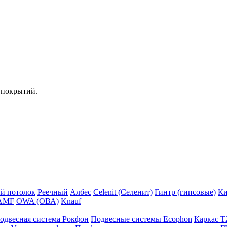
 покрытий.
й потолок
Реечный
Албес
Celenit (Селенит)
Гинтр (гипсовые)
Ки
AMF
OWA (ОВА)
Knauf
одвесная система Рокфон
Подвесные системы Ecophon
Каркас Т