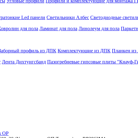
сы
Угловые профили
Профили и комплектующие для монтажа 
тратонкие Led панели
Светильники Албес
Светодиодные свети
Ковролин для пола
Ламинат для пола
Линолеум для пола
Паркетн
Заборный профиль из ДПК
Комплектующие из ДПК
Планкен из
т
Лента Дихтунгсбанд
Пазогребневые гипсовые плиты "Кнауф-Г
s OP