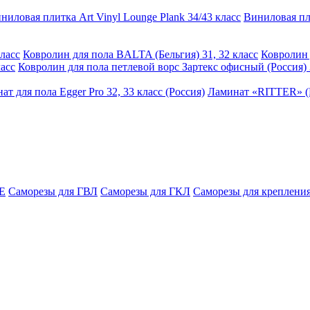
ниловая плитка Art Vinyl Lounge Plank 34/43 класс
Виниловая пли
ласс
Ковролин для пола BALTA (Бельгия) 31, 32 класс
Ковролин 
асс
Ковролин для пола петлевой ворс Зартекс офисный (Россия) 
ат для пола Egger Pro 32, 33 класс (Россия)
Ламинат «RITTER» (Р
E
Саморезы для ГВЛ
Саморезы для ГКЛ
Саморезы для крепления