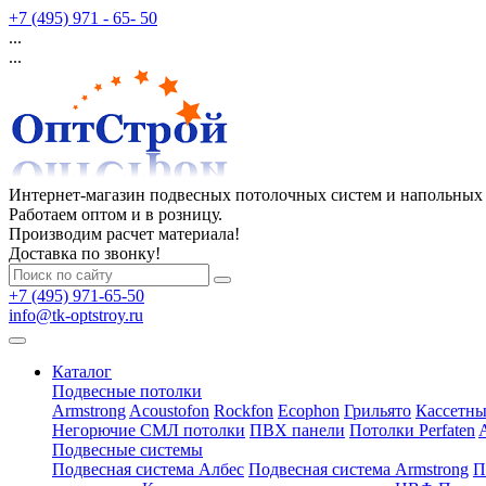
+7 (495) 971 - 65- 50
...
...
Интернет-магазин подвесных потолочных систем и напольных
Работаем оптом и в розницу.
Производим расчет материала!
Доставка по звонку!
+7 (495) 971-65-50
info@tk-optstroy.ru
Каталог
Подвесные потолки
Armstrong
Acoustofon
Rockfon
Ecophon
Грильято
Кассетны
Негорючие СМЛ потолки
ПВХ панели
Потолки Perfaten
Подвесные системы
Подвесная система Албес
Подвесная система Armstrong
П