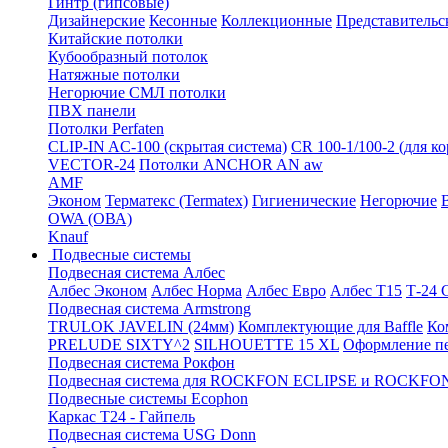
Гинтр (гипсовые)
Дизайнерские
Кесонные
Коллекционные
Представительс
Китайские потолки
Кубообразный потолок
Натяжные потолки
Негорючие СМЛ потолки
ПВХ панели
Потолки Perfaten
CLIP-IN AC-100 (скрытая система)
CR 100-1/100-2 (для к
VECTOR-24
Потолки ANCHOR AN aw
AMF
Эконом
Терматекс (Termatex)
Гигиенические
Негорючие
OWA (ОВА)
Knauf
Подвесные системы
Подвесная система Албес
Албес Эконом
Албес Норма
Албес Евро
Албес T15
Т-24
Подвесная система Armstrong
TRULOK JAVELIN (24мм)
Комплектующие для Baffle
Ко
PRELUDE SIXTY^2
SILHOUETTE 15 XL
Оформление п
Подвесная система Рокфон
Подвесная система для ROCKFON ECLIPSE и ROCK
Подвесные системы Ecophon
Каркас Т24 - Гайпель
Подвесная система USG Donn