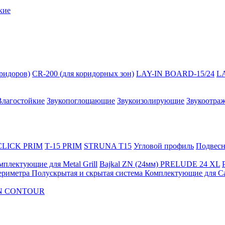
кие
оридоров)
CR-200 (для коридорных зон)
LAY-IN BOARD-15/24
L
Влагостойкие
Звукопоглощающие
Звукоизолирующие
Звукоотра
 CLICK PRIM
Т-15 PRIM
STRUNA Т15
Угловой профиль
Подвесна
мплектующие для Metal Grill
Bajkal ZN (24мм)
PRELUDE 24 XL
ериметра
Полускрытая и скрытая система
Комплектующие для C
FON CONTOUR