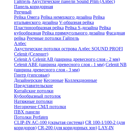
Гайпель
Акустические панели Sound Prim (Албес)
Панель коридорная
Реечный
Рейка Омега
Рейка немецкого дизайна
Рейка
итальянского дизайна
V-образная рейка
Пластинообразная рейка
Рейка S-дизайна
Рейка
кубообразная
Рейка прямоугольного дизайна
Фасадная
рейка
Реечные потолки Гайпель
Албес
Акустические потолки острова Албес SOUND PROFI
Celenit (Селенит)
Celenit A
Celenit AB (ширина древесного слоя - 2 мм)
Celenit ABE (ширина древесного слоя - 1 мм)
Celenit NB
(ширина древесного слоя - 3 мм)
Гинтр (гипсовые)
Дизайнерские
Кесонные
Коллекционные
Представительские
Китайские потолки
Кубообразный потолок
Натяжные потолки
Негорючие СМЛ потолки
ПВХ панели
Потолки Perfaten
CLIP-IN AC-100 (скрытая система)
CR 100-1/100-2 (для
коридоров)
CR-200 (для коридорных зон)
LAY-IN