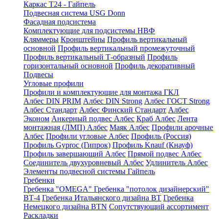
Каркас Т24 - Гайпель
Подвесная система USG Donn
Фасадная подсистема
Комплектующие для подсистемы НВФ
Кляммеры
Кронштейны
Профиль вертикальный
основной
Профиль вертикальный промежуточный
Профиль вертикальный Т-образный
Профиль
горизонтальный основной
Профиль декоративный
Подвесы
Угловые профили
Профили и комплектующие для монтажа ГКЛ
Албес DIN PRIM
Албес DIN Strong
Албес ГОСТ Strong
Албес Стандарт
Албес Финский Стандарт
Албес
Эконом
Анкерный подвес Албес
Краб Албес
Лента
монтажная (ЛМП) Албес
Маяк Албес
Профили арочные
Албес
Профили угловые Албес
Профиль (Россия)
Профиль Gyproc (Гипрок)
Профиль Knauf (Кнауф)
Профиль завершающий Албес
Прямой подвес Албес
Соединитель двухуровневый Албес
Удлинитель Албес
Элементы подвесной системы Гайпель
Гребенки
Гребенка "OMEGA"
Гребенка "потолок дизайнерский"
ВТ-4
Гребенка Итальянского дизайна BT
Гребенка
Немецкого дизайна ВТN
Сопутствующий ассортимент
Раскладки