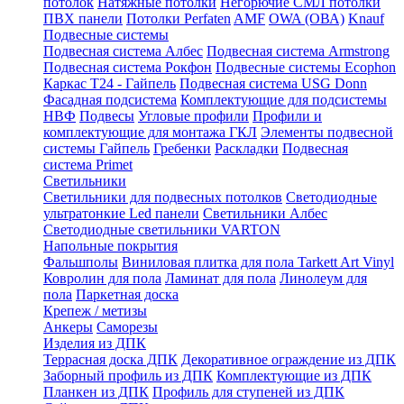
потолок
Натяжные потолки
Негорючие СМЛ потолки
ПВХ панели
Потолки Perfaten
AMF
OWA (ОВА)
Knauf
Подвесные системы
Подвесная система Албес
Подвесная система Armstrong
Подвесная система Рокфон
Подвесные системы Ecophon
Каркас Т24 - Гайпель
Подвесная система USG Donn
Фасадная подсистема
Комплектующие для подсистемы
НВФ
Подвесы
Угловые профили
Профили и
комплектующие для монтажа ГКЛ
Элементы подвесной
системы Гайпель
Гребенки
Раскладки
Подвесная
система Primet
Светильники
Светильники для подвесных потолков
Светодиодные
ультратонкие Led панели
Светильники Албес
Светодиодные светильники VARTON
Напольные покрытия
Фальшполы
Виниловая плитка для пола Tarkett Art Vinyl
Ковролин для пола
Ламинат для пола
Линолеум для
пола
Паркетная доска
Крепеж / метизы
Анкеры
Саморезы
Изделия из ДПК
Террасная доска ДПК
Декоративное ограждение из ДПК
Заборный профиль из ДПК
Комплектующие из ДПК
Планкен из ДПК
Профиль для ступеней из ДПК