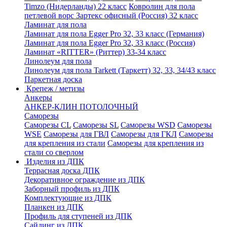
Timzo (Нидерланды) 22 класс
Ковролин для пола
петлевой ворс Зартекс офисный (Россия) 32 класс
Ламинат для пола
Ламинат для пола Egger Pro 32, 33 класс (Германия)
Ламинат для пола Egger Pro 32, 33 класс (Россия)
Ламинат «RITTER» (Риттер) 33-34 класс
Линолеум для пола
Линолеум для пола Tarkett (Таркетт) 32, 33, 34/43 класс
Паркетная доска
Крепеж / метизы
Анкеры
АНКЕР-КЛИН ПОТОЛОЧНЫЙ
Саморезы
Саморезы CL
Саморезы SL
Саморезы WSD
Саморезы
WSE
Саморезы для ГВЛ
Саморезы для ГКЛ
Саморезы
для крепления из стали
Саморезы для крепления из
стали со сверлом
Изделия из ДПК
Террасная доска ДПК
Декоративное ограждение из ДПК
Заборный профиль из ДПК
Комплектующие из ДПК
Планкен из ДПК
Профиль для ступеней из ДПК
Сайдинг из ДПК