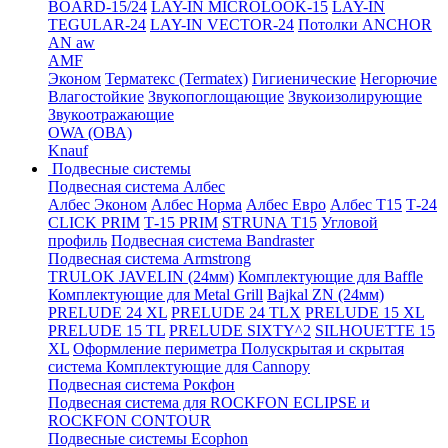
BOARD-15/24
LAY-IN MICROLOOK-15
LAY-IN
TEGULAR-24
LAY-IN VECTOR-24
Потолки ANCHOR
AN aw
AMF
Эконом
Терматекс (Termatex)
Гигиенические
Негорючие
Влагостойкие
Звукопоглощающие
Звукоизолирующие
Звукоотражающие
OWA (ОВА)
Knauf
Подвесные системы
Подвесная система Албес
Албес Эконом
Албес Норма
Албес Евро
Албес T15
Т-24
CLICK PRIM
Т-15 PRIM
STRUNA Т15
Угловой
профиль
Подвесная система Bandraster
Подвесная система Armstrong
TRULOK JAVELIN (24мм)
Комплектующие для Baffle
Комплектующие для Metal Grill
Bajkal ZN (24мм)
PRELUDE 24 XL
PRELUDE 24 TLX
PRELUDE 15 XL
PRELUDE 15 TL
PRELUDE SIXTY^2
SILHOUETTE 15
XL
Оформление периметра
Полускрытая и скрытая
система
Комплектующие для Cannopy
Подвесная система Рокфон
Подвесная система для ROCKFON ECLIPSE и
ROCKFON CONTOUR
Подвесные системы Ecophon