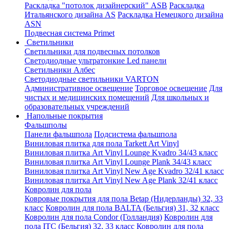
Раскладка "потолок дизайнерский" ASB
Раскладка
Итальянского дизайна AS
Раскладка Немецкого дизайна
АSN
Подвесная система Primet
Светильники
Светильники для подвесных потолков
Светодиодные ультратонкие Led панели
Светильники Албес
Светодиодные светильники VARTON
Административное освещение
Торговое освещение
Для
чистых и медицинских помещений
Для школьных и
образовательных учреждений
Напольные покрытия
Фальшполы
Панели фальшпола
Подсистема фальшпола
Виниловая плитка для пола Tarkett Art Vinyl
Виниловая плитка Art Vinyl Lounge Kvadro 34/43 класс
Виниловая плитка Art Vinyl Lounge Plank 34/43 класс
Виниловая плитка Art Vinyl New Age Kvadro 32/41 класс
Виниловая плитка Art Vinyl New Age Plank 32/41 класс
Ковролин для пола
Ковровые покрытия для пола Betap (Нидерланды) 32, 33
класс
Ковролин для пола BALTA (Бельгия) 31, 32 класс
Ковролин для пола Condor (Голландия)
Ковролин для
пола ITC (Бельгия) 32, 33 класс
Ковролин для пола