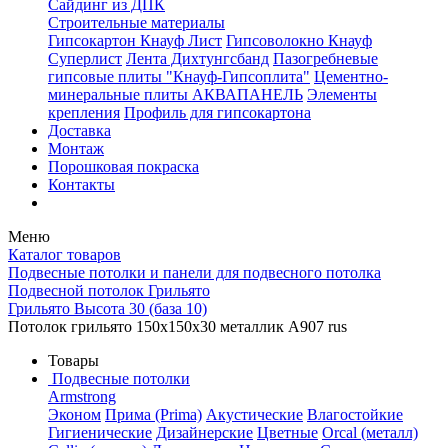
Сайдинг из ДПК
Строительные материалы
Гипсокартон Кнауф Лист
Гипсоволокно Кнауф
Суперлист
Лента Дихтунгсбанд
Пазогребневые
гипсовые плиты "Кнауф-Гипсоплита"
Цементно-
минеральные плиты АКВАПАНЕЛЬ
Элементы
крепления
Профиль для гипсокартона
Доставка
Монтаж
Порошковая покраска
Контакты
Меню
Каталог товаров
Подвесные потолки и панели для подвесного потолка
Подвесной потолок Грильято
Грильято Высота 30 (база 10)
Потолок грильято 150х150х30 металлик А907 rus
Товары
Подвесные потолки
Armstrong
Эконом
Прима (Prima)
Акустические
Влагостойкие
Гигиенические
Дизайнерские
Цветные
Orcal (металл)