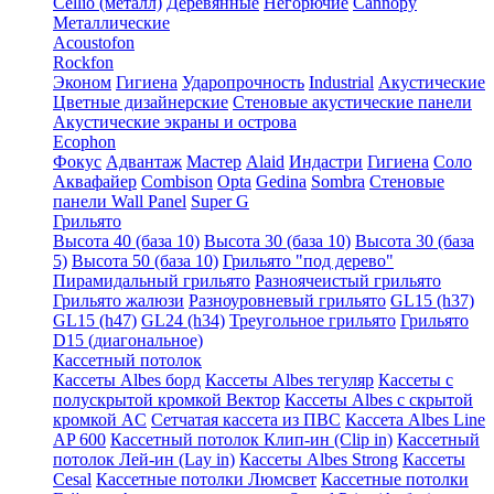
Cellio (металл)
Деревянные
Негорючие
Cannopy
Металлические
Acoustofon
Rockfon
Эконом
Гигиена
Ударопрочность
Industrial
Акустические
Цветные дизайнерские
Стеновые акустические панели
Акустические экраны и острова
Ecophon
Фокус
Адвантаж
Мастер
Alaid
Индастри
Гигиена
Соло
Аквафайер
Combison
Opta
Gedina
Sombra
Стеновые
панели Wall Panel
Super G
Грильято
Высота 40 (база 10)
Высота 30 (база 10)
Высота 30 (база
5)
Высота 50 (база 10)
Грильято "под дерево"
Пирамидальный грильято
Разноячеистый грильято
Грильято жалюзи
Разноуровневый грильято
GL15 (h37)
GL15 (h47)
GL24 (h34)
Треугольное грильято
Грильято
D15 (диагональное)
Кассетный потолок
Кассеты Albes борд
Кассеты Albes тегуляр
Кассеты с
полускрытой кромкой Вектор
Кассеты Albes с скрытой
кромкой AC
Сетчатая кассета из ПВС
Кассета Albes Line
AP 600
Кассетный потолок Клип-ин (Clip in)
Кассетный
потолок Лей-ин (Lay in)
Кассеты Albes Strong
Кассеты
Cesal
Кассетные потолки Люмсвет
Кассетные потолки