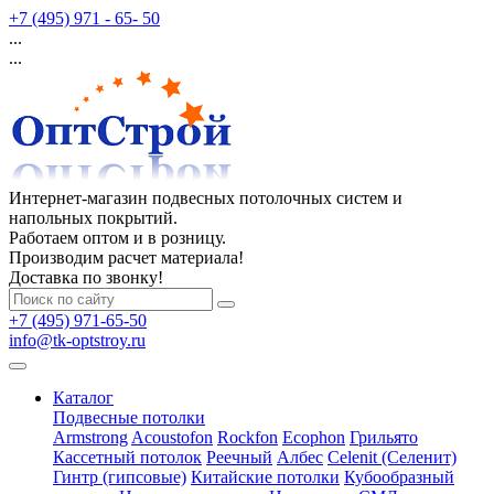
+7 (495) 971 - 65- 50
...
...
Интернет-магазин подвесных потолочных систем и
напольных покрытий.
Работаем оптом и в розницу.
Производим расчет материала!
Доставка по звонку!
+7 (495) 971-65-50
info@tk-optstroy.ru
Каталог
Подвесные потолки
Armstrong
Acoustofon
Rockfon
Ecophon
Грильято
Кассетный потолок
Реечный
Албес
Celenit (Селенит)
Гинтр (гипсовые)
Китайские потолки
Кубообразный