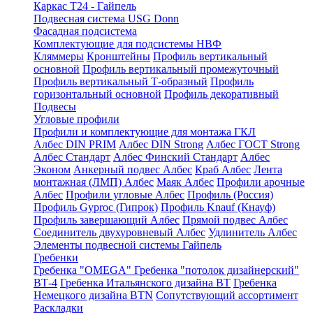
Каркас Т24 - Гайпель
Подвесная система USG Donn
Фасадная подсистема
Комплектующие для подсистемы НВФ
Кляммеры
Кронштейны
Профиль вертикальный
основной
Профиль вертикальный промежуточный
Профиль вертикальный Т-образный
Профиль
горизонтальный основной
Профиль декоративный
Подвесы
Угловые профили
Профили и комплектующие для монтажа ГКЛ
Албес DIN PRIM
Албес DIN Strong
Албес ГОСТ Strong
Албес Стандарт
Албес Финский Стандарт
Албес
Эконом
Анкерный подвес Албес
Краб Албес
Лента
монтажная (ЛМП) Албес
Маяк Албес
Профили арочные
Албес
Профили угловые Албес
Профиль (Россия)
Профиль Gyproc (Гипрок)
Профиль Knauf (Кнауф)
Профиль завершающий Албес
Прямой подвес Албес
Соединитель двухуровневый Албес
Удлинитель Албес
Элементы подвесной системы Гайпель
Гребенки
Гребенка "OMEGA"
Гребенка "потолок дизайнерский"
ВТ-4
Гребенка Итальянского дизайна BT
Гребенка
Немецкого дизайна ВТN
Сопутствующий ассортимент
Раскладки