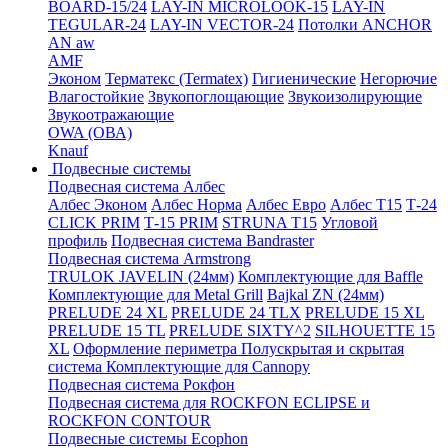
BOARD-15/24
LAY-IN MICROLOOK-15
LAY-IN
TEGULAR-24
LAY-IN VECTOR-24
Потолки ANCHOR
AN aw
AMF
Эконом
Терматекс (Termatex)
Гигиенические
Негорючие
Влагостойкие
Звукопоглощающие
Звукоизолирующие
Звукоотражающие
OWA (ОВА)
Knauf
Подвесные системы
Подвесная система Албес
Албес Эконом
Албес Норма
Албес Евро
Албес T15
Т-24
CLICK PRIM
Т-15 PRIM
STRUNA Т15
Угловой
профиль
Подвесная система Bandraster
Подвесная система Armstrong
TRULOK JAVELIN (24мм)
Комплектующие для Baffle
Комплектующие для Metal Grill
Bajkal ZN (24мм)
PRELUDE 24 XL
PRELUDE 24 TLX
PRELUDE 15 XL
PRELUDE 15 TL
PRELUDE SIXTY^2
SILHOUETTE 15
XL
Оформление периметра
Полускрытая и скрытая
система
Комплектующие для Cannopy
Подвесная система Рокфон
Подвесная система для ROCKFON ECLIPSE и
ROCKFON CONTOUR
Подвесные системы Ecophon