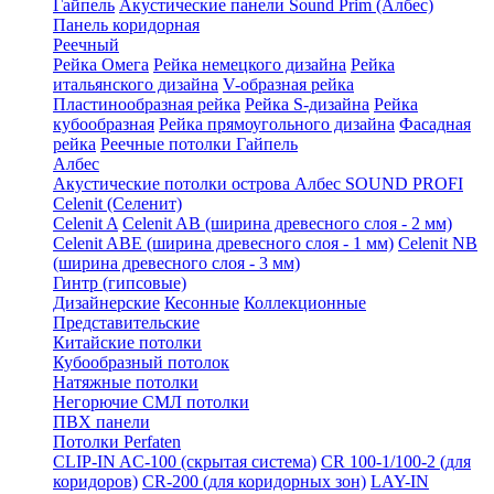
Гайпель
Акустические панели Sound Prim (Албес)
Панель коридорная
Реечный
Рейка Омега
Рейка немецкого дизайна
Рейка
итальянского дизайна
V-образная рейка
Пластинообразная рейка
Рейка S-дизайна
Рейка
кубообразная
Рейка прямоугольного дизайна
Фасадная
рейка
Реечные потолки Гайпель
Албес
Акустические потолки острова Албес SOUND PROFI
Celenit (Селенит)
Celenit A
Celenit AB (ширина древесного слоя - 2 мм)
Celenit ABE (ширина древесного слоя - 1 мм)
Celenit NB
(ширина древесного слоя - 3 мм)
Гинтр (гипсовые)
Дизайнерские
Кесонные
Коллекционные
Представительские
Китайские потолки
Кубообразный потолок
Натяжные потолки
Негорючие СМЛ потолки
ПВХ панели
Потолки Perfaten
CLIP-IN AC-100 (скрытая система)
CR 100-1/100-2 (для
коридоров)
CR-200 (для коридорных зон)
LAY-IN