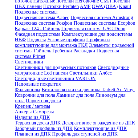
потолок
Натяжные потолки
Негорючие СМЛ потолки
ПВХ панели
Потолки Perfaten
AMF
OWA (ОВА)
Knauf
Подвесные системы
Подвесная система Албес
Подвесная система Armstrong
Подвесная система Рокфон
Подвесные системы Ecophon
Каркас Т24 - Гайпель
Подвесная система USG Donn
Фасадная подсистема
Комплектующие для подсистемы
НВФ
Подвесы
Угловые профили
Профили и
комплектующие для монтажа ГКЛ
Элементы подвесной
системы Гайпель
Гребенки
Раскладки
Подвесная
система Primet
Светильники
Светильники для подвесных потолков
Светодиодные
ультратонкие Led панели
Светильники Албес
Светодиодные светильники VARTON
Напольные покрытия
Фальшполы
Виниловая плитка для пола Tarkett Art Vinyl
Ковролин для пола
Ламинат для пола
Линолеум для
пола
Паркетная доска
Крепеж / метизы
Анкеры
Саморезы
Изделия из ДПК
Террасная доска ДПК
Декоративное ограждение из ДПК
Заборный профиль из ДПК
Комплектующие из ДПК
Планкен из ДПК
Профиль для ступеней из ДПК