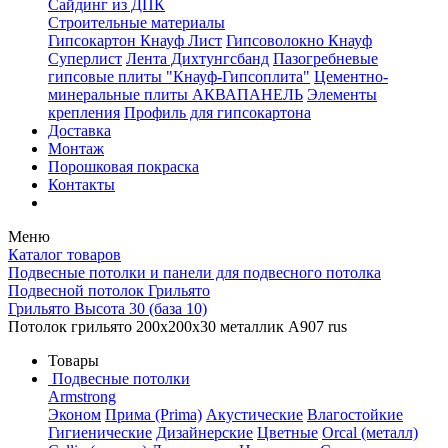
Сайдинг из ДПК
Строительные материалы
Гипсокартон Кнауф Лист
Гипсоволокно Кнауф
Суперлист
Лента Дихтунгсбанд
Пазогребневые
гипсовые плиты "Кнауф-Гипсоплита"
Цементно-
минеральные плиты АКВАПАНЕЛЬ
Элементы
крепления
Профиль для гипсокартона
Доставка
Монтаж
Порошковая покраска
Контакты
Меню
Каталог товаров
Подвесные потолки и панели для подвесного потолка
Подвесной потолок Грильято
Грильято Высота 30 (база 10)
Потолок грильято 200х200х30 металлик А907 rus
Товары
Подвесные потолки
Armstrong
Эконом
Прима (Prima)
Акустические
Влагостойкие
Гигиенические
Дизайнерские
Цветные
Orcal (металл)