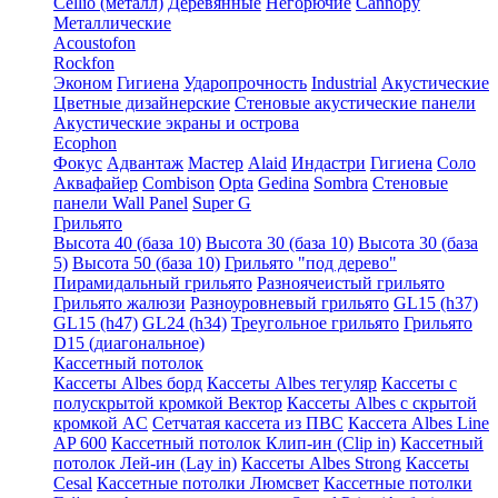
Cellio (металл)
Деревянные
Негорючие
Cannopy
Металлические
Acoustofon
Rockfon
Эконом
Гигиена
Ударопрочность
Industrial
Акустические
Цветные дизайнерские
Стеновые акустические панели
Акустические экраны и острова
Ecophon
Фокус
Адвантаж
Мастер
Alaid
Индастри
Гигиена
Соло
Аквафайер
Combison
Opta
Gedina
Sombra
Стеновые
панели Wall Panel
Super G
Грильято
Высота 40 (база 10)
Высота 30 (база 10)
Высота 30 (база
5)
Высота 50 (база 10)
Грильято "под дерево"
Пирамидальный грильято
Разноячеистый грильято
Грильято жалюзи
Разноуровневый грильято
GL15 (h37)
GL15 (h47)
GL24 (h34)
Треугольное грильято
Грильято
D15 (диагональное)
Кассетный потолок
Кассеты Albes борд
Кассеты Albes тегуляр
Кассеты с
полускрытой кромкой Вектор
Кассеты Albes с скрытой
кромкой AC
Сетчатая кассета из ПВС
Кассета Albes Line
AP 600
Кассетный потолок Клип-ин (Clip in)
Кассетный
потолок Лей-ин (Lay in)
Кассеты Albes Strong
Кассеты
Cesal
Кассетные потолки Люмсвет
Кассетные потолки