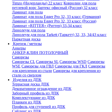
Timzo (Нидерланды) 22 класс
Ковролин для пола
петлевой ворс Зартекс офисный (Россия) 32 класс
Ламинат для пола
Ламинат для пола Egger Pro 32, 33 класс (Германия)
Ламинат для пола Egger Pro 32, 33 класс (Россия)
Ламинат «RITTER» (Риттер) 33-34 класс
Линолеум для пола
Линолеум для пола Tarkett (Таркетт) 32, 33, 34/43 класс
Паркетная доска
Крепеж / метизы
Анкеры
АНКЕР-КЛИН ПОТОЛОЧНЫЙ
Саморезы
Саморезы CL
Саморезы SL
Саморезы WSD
Саморезы
WSE
Саморезы для ГВЛ
Саморезы для ГКЛ
Саморезы
для крепления из стали
Саморезы для крепления из
стали со сверлом
Изделия из ДПК
Террасная доска ДПК
Декоративное ограждение из ДПК
Заборный профиль из ДПК
Комплектующие из ДПК
Планкен из ДПК
Профиль для ступеней из ДПК
Сайдинг из ДПК