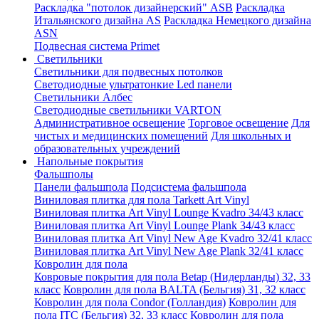
Раскладка "потолок дизайнерский" ASB
Раскладка
Итальянского дизайна AS
Раскладка Немецкого дизайна
АSN
Подвесная система Primet
Светильники
Светильники для подвесных потолков
Светодиодные ультратонкие Led панели
Светильники Албес
Светодиодные светильники VARTON
Административное освещение
Торговое освещение
Для
чистых и медицинских помещений
Для школьных и
образовательных учреждений
Напольные покрытия
Фальшполы
Панели фальшпола
Подсистема фальшпола
Виниловая плитка для пола Tarkett Art Vinyl
Виниловая плитка Art Vinyl Lounge Kvadro 34/43 класс
Виниловая плитка Art Vinyl Lounge Plank 34/43 класс
Виниловая плитка Art Vinyl New Age Kvadro 32/41 класс
Виниловая плитка Art Vinyl New Age Plank 32/41 класс
Ковролин для пола
Ковровые покрытия для пола Betap (Нидерланды) 32, 33
класс
Ковролин для пола BALTA (Бельгия) 31, 32 класс
Ковролин для пола Condor (Голландия)
Ковролин для
пола ITC (Бельгия) 32, 33 класс
Ковролин для пола