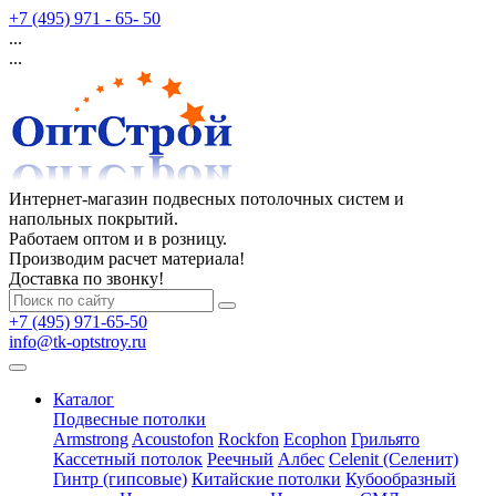
+7 (495) 971 - 65- 50
...
...
Интернет-магазин подвесных потолочных систем и
напольных покрытий.
Работаем оптом и в розницу.
Производим расчет материала!
Доставка по звонку!
+7 (495) 971-65-50
info@tk-optstroy.ru
Каталог
Подвесные потолки
Armstrong
Acoustofon
Rockfon
Ecophon
Грильято
Кассетный потолок
Реечный
Албес
Celenit (Селенит)
Гинтр (гипсовые)
Китайские потолки
Кубообразный