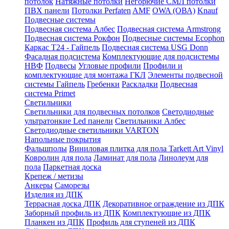
потолок
Натяжные потолки
Негорючие СМЛ потолки
ПВХ панели
Потолки Perfaten
AMF
OWA (ОВА)
Knauf
Подвесные системы
Подвесная система Албес
Подвесная система Armstrong
Подвесная система Рокфон
Подвесные системы Ecophon
Каркас Т24 - Гайпель
Подвесная система USG Donn
Фасадная подсистема
Комплектующие для подсистемы
НВФ
Подвесы
Угловые профили
Профили и
комплектующие для монтажа ГКЛ
Элементы подвесной
системы Гайпель
Гребенки
Раскладки
Подвесная
система Primet
Светильники
Светильники для подвесных потолков
Светодиодные
ультратонкие Led панели
Светильники Албес
Светодиодные светильники VARTON
Напольные покрытия
Фальшполы
Виниловая плитка для пола Tarkett Art Vinyl
Ковролин для пола
Ламинат для пола
Линолеум для
пола
Паркетная доска
Крепеж / метизы
Анкеры
Саморезы
Изделия из ДПК
Террасная доска ДПК
Декоративное ограждение из ДПК
Заборный профиль из ДПК
Комплектующие из ДПК
Планкен из ДПК
Профиль для ступеней из ДПК