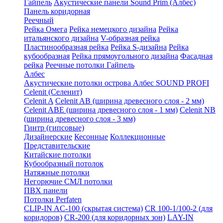
Гайпель
Акустические панели Sound Prim (Албес)
Панель коридорная
Реечный
Рейка Омега
Рейка немецкого дизайна
Рейка
итальянского дизайна
V-образная рейка
Пластинообразная рейка
Рейка S-дизайна
Рейка
кубообразная
Рейка прямоугольного дизайна
Фасадная
рейка
Реечные потолки Гайпель
Албес
Акустические потолки острова Албес SOUND PROFI
Celenit (Селенит)
Celenit A
Celenit AB (ширина древесного слоя - 2 мм)
Celenit ABE (ширина древесного слоя - 1 мм)
Celenit NB
(ширина древесного слоя - 3 мм)
Гинтр (гипсовые)
Дизайнерские
Кесонные
Коллекционные
Представительские
Китайские потолки
Кубообразный потолок
Натяжные потолки
Негорючие СМЛ потолки
ПВХ панели
Потолки Perfaten
CLIP-IN AC-100 (скрытая система)
CR 100-1/100-2 (для
коридоров)
CR-200 (для коридорных зон)
LAY-IN