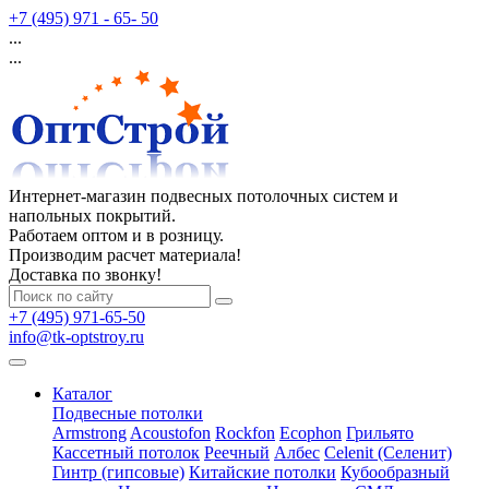
+7 (495) 971 - 65- 50
...
...
Интернет-магазин подвесных потолочных систем и
напольных покрытий.
Работаем оптом и в розницу.
Производим расчет материала!
Доставка по звонку!
+7 (495) 971-65-50
info@tk-optstroy.ru
Каталог
Подвесные потолки
Armstrong
Acoustofon
Rockfon
Ecophon
Грильято
Кассетный потолок
Реечный
Албес
Celenit (Селенит)
Гинтр (гипсовые)
Китайские потолки
Кубообразный