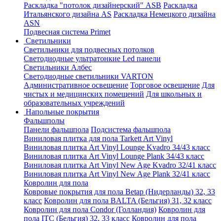
Раскладка "потолок дизайнерский" ASB
Раскладка
Итальянского дизайна AS
Раскладка Немецкого дизайна
АSN
Подвесная система Primet
Светильники
Светильники для подвесных потолков
Светодиодные ультратонкие Led панели
Светильники Албес
Светодиодные светильники VARTON
Административное освещение
Торговое освещение
Для
чистых и медицинских помещений
Для школьных и
образовательных учреждений
Напольные покрытия
Фальшполы
Панели фальшпола
Подсистема фальшпола
Виниловая плитка для пола Tarkett Art Vinyl
Виниловая плитка Art Vinyl Lounge Kvadro 34/43 класс
Виниловая плитка Art Vinyl Lounge Plank 34/43 класс
Виниловая плитка Art Vinyl New Age Kvadro 32/41 класс
Виниловая плитка Art Vinyl New Age Plank 32/41 класс
Ковролин для пола
Ковровые покрытия для пола Betap (Нидерланды) 32, 33
класс
Ковролин для пола BALTA (Бельгия) 31, 32 класс
Ковролин для пола Condor (Голландия)
Ковролин для
пола ITC (Бельгия) 32, 33 класс
Ковролин для пола