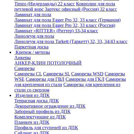
Timzo (Нидерланды) 22 класс
Ковролин для пола
петлевой ворс Зартекс офисный (Россия) 32 класс
Ламинат для пола
Ламинат для пола Egger Pro 32, 33 класс (Германия)
Ламинат для пола Egger Pro 32, 33 класс (Россия)
Ламинат «RITTER» (Риттер) 33-34 класс
Линолеум для пола
Линолеум для пола Tarkett (Таркетт) 32, 33, 34/43 класс
Паркетная доска
Крепеж / метизы
Анкеры
АНКЕР-КЛИН ПОТОЛОЧНЫЙ
Саморезы
Саморезы CL
Саморезы SL
Саморезы WSD
Саморезы
WSE
Саморезы для ГВЛ
Саморезы для ГКЛ
Саморезы
для крепления из стали
Саморезы для крепления из
стали со сверлом
Изделия из ДПК
Террасная доска ДПК
Декоративное ограждение из ДПК
Заборный профиль из ДПК
Комплектующие из ДПК
Планкен из ДПК
Профиль для ступеней из ДПК
Сайдинг из ДПК