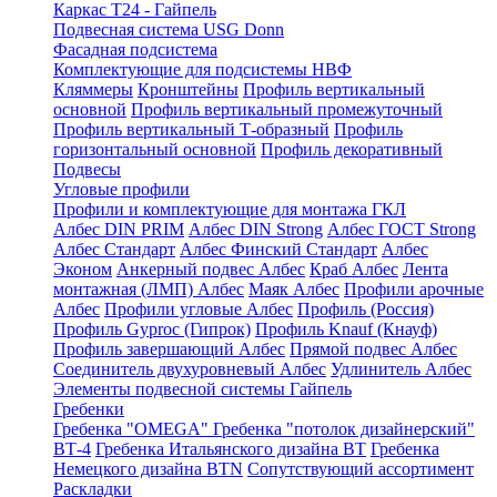
Каркас Т24 - Гайпель
Подвесная система USG Donn
Фасадная подсистема
Комплектующие для подсистемы НВФ
Кляммеры
Кронштейны
Профиль вертикальный
основной
Профиль вертикальный промежуточный
Профиль вертикальный Т-образный
Профиль
горизонтальный основной
Профиль декоративный
Подвесы
Угловые профили
Профили и комплектующие для монтажа ГКЛ
Албес DIN PRIM
Албес DIN Strong
Албес ГОСТ Strong
Албес Стандарт
Албес Финский Стандарт
Албес
Эконом
Анкерный подвес Албес
Краб Албес
Лента
монтажная (ЛМП) Албес
Маяк Албес
Профили арочные
Албес
Профили угловые Албес
Профиль (Россия)
Профиль Gyproc (Гипрок)
Профиль Knauf (Кнауф)
Профиль завершающий Албес
Прямой подвес Албес
Соединитель двухуровневый Албес
Удлинитель Албес
Элементы подвесной системы Гайпель
Гребенки
Гребенка "OMEGA"
Гребенка "потолок дизайнерский"
ВТ-4
Гребенка Итальянского дизайна BT
Гребенка
Немецкого дизайна ВТN
Сопутствующий ассортимент
Раскладки