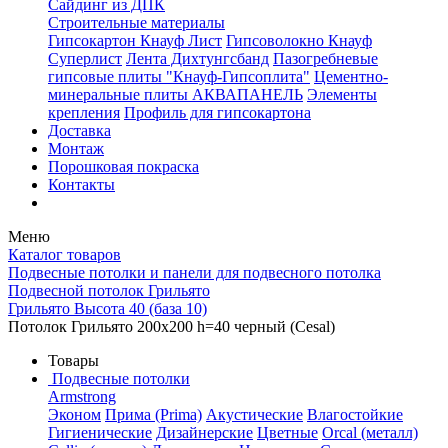
Сайдинг из ДПК
Строительные материалы
Гипсокартон Кнауф Лист
Гипсоволокно Кнауф
Суперлист
Лента Дихтунгсбанд
Пазогребневые
гипсовые плиты "Кнауф-Гипсоплита"
Цементно-
минеральные плиты АКВАПАНЕЛЬ
Элементы
крепления
Профиль для гипсокартона
Доставка
Монтаж
Порошковая покраска
Контакты
Меню
Каталог товаров
Подвесные потолки и панели для подвесного потолка
Подвесной потолок Грильято
Грильято Высота 40 (база 10)
Потолок Грильято 200x200 h=40 черный (Cesal)
Товары
Подвесные потолки
Armstrong
Эконом
Прима (Prima)
Акустические
Влагостойкие
Гигиенические
Дизайнерские
Цветные
Orcal (металл)