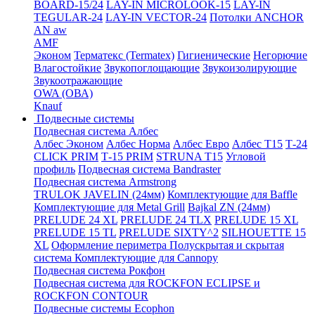
BOARD-15/24
LAY-IN MICROLOOK-15
LAY-IN
TEGULAR-24
LAY-IN VECTOR-24
Потолки ANCHOR
AN aw
AMF
Эконом
Терматекс (Termatex)
Гигиенические
Негорючие
Влагостойкие
Звукопоглощающие
Звукоизолирующие
Звукоотражающие
OWA (ОВА)
Knauf
Подвесные системы
Подвесная система Албес
Албес Эконом
Албес Норма
Албес Евро
Албес T15
Т-24
CLICK PRIM
Т-15 PRIM
STRUNA Т15
Угловой
профиль
Подвесная система Bandraster
Подвесная система Armstrong
TRULOK JAVELIN (24мм)
Комплектующие для Baffle
Комплектующие для Metal Grill
Bajkal ZN (24мм)
PRELUDE 24 XL
PRELUDE 24 TLX
PRELUDE 15 XL
PRELUDE 15 TL
PRELUDE SIXTY^2
SILHOUETTE 15
XL
Оформление периметра
Полускрытая и скрытая
система
Комплектующие для Cannopy
Подвесная система Рокфон
Подвесная система для ROCKFON ECLIPSE и
ROCKFON CONTOUR
Подвесные системы Ecophon