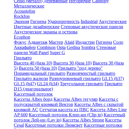
Cellio (металл)
Деревянные
Негорючие
Cannopy
Металлические
Acoustofon
Rockfon
Эконом
Гигиена
Ударопрочность
Industrial
Акустические
Цветные дизайнерские
Стеновые акустические панели
Акустические экраны и острова
Ecophon
Фокус
Адвантаж
Мастер
Alaid
Индастри
Гигиена
Соло
Аквафайер
Combison
Opta
Gedina
Sombra
Стеновые
панели Wall Panel
Super G
Грильято
Высота 40 (база 10)
Высота 30 (база 10)
Высота 30 (база
5)
Высота 50 (база 10)
Грильято "под дерево"
Пирамидальный грильято
Разноячеистый грильято
Грильято жалюзи
Разноуровневый грильято
GL15 (h37)
GL15 (h47)
GL24 (h34)
Треугольное грильято
Грильято
D15 (диагональное)
Кассетный потолок
Кассеты Albes борд
Кассеты Albes тегуляр
Кассеты с
полускрытой кромкой Вектор
Кассеты Albes с скрытой
кромкой AC
Сетчатая кассета из ПВС
Кассета Albes Line
AP 600
Кассетный потолок Клип-ин (Clip in)
Кассетный
потолок Лей-ин (Lay in)
Кассеты Albes Strong
Кассеты
Cesal
Кассетные потолки Люмсвет
Кассетные потолки