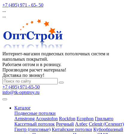
+7 (495) 971 - 65- 50
...
...
Интернет-магазин подвесных потолочных систем и
напольных покрытий.
Работаем оптом и в розницу.
Производим расчет материала!
Доставка по звонку!
+7 (495) 971-65-50
info@tk-optstroy.ru
Каталог
Подвесные потолки
Armstrong
Acoustofon
Rockfon
Ecophon
Грильято
Кассетный потолок
Реечный
Албес
Celenit (Селенит)
Гинтр (гипсовые)
Китайские потолки
Кубообразный