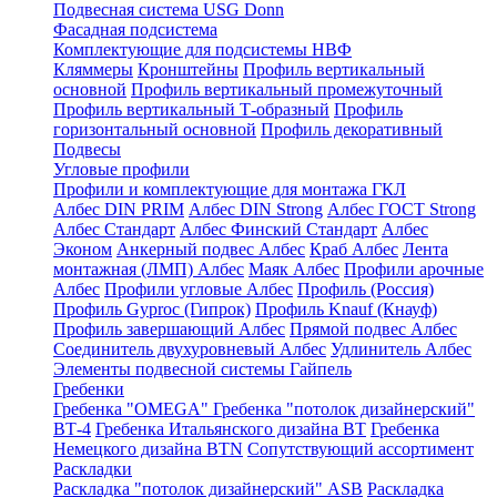
Подвесная система USG Donn
Фасадная подсистема
Комплектующие для подсистемы НВФ
Кляммеры
Кронштейны
Профиль вертикальный
основной
Профиль вертикальный промежуточный
Профиль вертикальный Т-образный
Профиль
горизонтальный основной
Профиль декоративный
Подвесы
Угловые профили
Профили и комплектующие для монтажа ГКЛ
Албес DIN PRIM
Албес DIN Strong
Албес ГОСТ Strong
Албес Стандарт
Албес Финский Стандарт
Албес
Эконом
Анкерный подвес Албес
Краб Албес
Лента
монтажная (ЛМП) Албес
Маяк Албес
Профили арочные
Албес
Профили угловые Албес
Профиль (Россия)
Профиль Gyproc (Гипрок)
Профиль Knauf (Кнауф)
Профиль завершающий Албес
Прямой подвес Албес
Соединитель двухуровневый Албес
Удлинитель Албес
Элементы подвесной системы Гайпель
Гребенки
Гребенка "OMEGA"
Гребенка "потолок дизайнерский"
ВТ-4
Гребенка Итальянского дизайна BT
Гребенка
Немецкого дизайна ВТN
Сопутствующий ассортимент
Раскладки
Раскладка "потолок дизайнерский" ASB
Раскладка