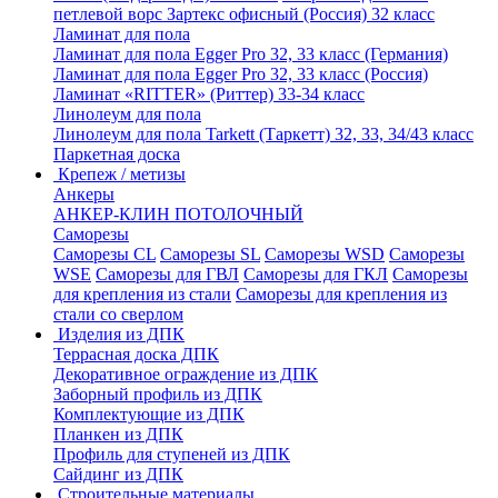
петлевой ворс Зартекс офисный (Россия) 32 класс
Ламинат для пола
Ламинат для пола Egger Pro 32, 33 класс (Германия)
Ламинат для пола Egger Pro 32, 33 класс (Россия)
Ламинат «RITTER» (Риттер) 33-34 класс
Линолеум для пола
Линолеум для пола Tarkett (Таркетт) 32, 33, 34/43 класс
Паркетная доска
Крепеж / метизы
Анкеры
АНКЕР-КЛИН ПОТОЛОЧНЫЙ
Саморезы
Саморезы CL
Саморезы SL
Саморезы WSD
Саморезы
WSE
Саморезы для ГВЛ
Саморезы для ГКЛ
Саморезы
для крепления из стали
Саморезы для крепления из
стали со сверлом
Изделия из ДПК
Террасная доска ДПК
Декоративное ограждение из ДПК
Заборный профиль из ДПК
Комплектующие из ДПК
Планкен из ДПК
Профиль для ступеней из ДПК
Сайдинг из ДПК
Строительные материалы