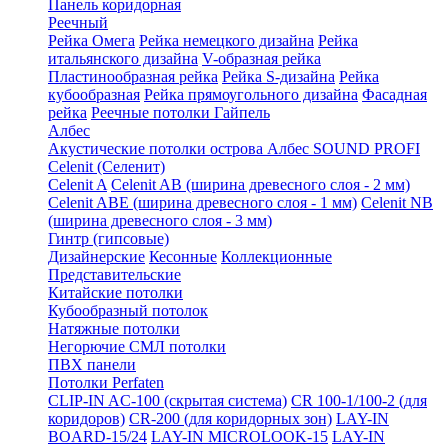
Панель коридорная
Реечный
Рейка Омега
Рейка немецкого дизайна
Рейка
итальянского дизайна
V-образная рейка
Пластинообразная рейка
Рейка S-дизайна
Рейка
кубообразная
Рейка прямоугольного дизайна
Фасадная
рейка
Реечные потолки Гайпель
Албес
Акустические потолки острова Албес SOUND PROFI
Celenit (Селенит)
Celenit A
Celenit AB (ширина древесного слоя - 2 мм)
Celenit ABE (ширина древесного слоя - 1 мм)
Celenit NB
(ширина древесного слоя - 3 мм)
Гинтр (гипсовые)
Дизайнерские
Кесонные
Коллекционные
Представительские
Китайские потолки
Кубообразный потолок
Натяжные потолки
Негорючие СМЛ потолки
ПВХ панели
Потолки Perfaten
CLIP-IN AC-100 (скрытая система)
CR 100-1/100-2 (для
коридоров)
CR-200 (для коридорных зон)
LAY-IN
BOARD-15/24
LAY-IN MICROLOOK-15
LAY-IN