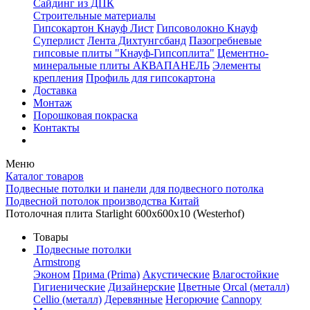
Сайдинг из ДПК
Строительные материалы
Гипсокартон Кнауф Лист
Гипсоволокно Кнауф
Суперлист
Лента Дихтунгсбанд
Пазогребневые
гипсовые плиты "Кнауф-Гипсоплита"
Цементно-
минеральные плиты АКВАПАНЕЛЬ
Элементы
крепления
Профиль для гипсокартона
Доставка
Монтаж
Порошковая покраска
Контакты
Меню
Каталог товаров
Подвесные потолки и панели для подвесного потолка
Подвесной потолок производства Китай
Потолочная плита Starlight 600x600x10 (Westerhof)
Товары
Подвесные потолки
Armstrong
Эконом
Прима (Prima)
Акустические
Влагостойкие
Гигиенические
Дизайнерские
Цветные
Orcal (металл)
Cellio (металл)
Деревянные
Негорючие
Cannopy