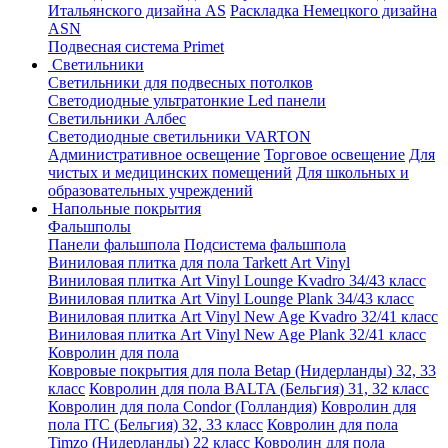
Итальянского дизайна AS
Раскладка Немецкого дизайна
АSN
Подвесная система Primet
Светильники
Светильники для подвесных потолков
Светодиодные ультратонкие Led панели
Светильники Албес
Светодиодные светильники VARTON
Административное освещение
Торговое освещение
Для
чистых и медицинских помещений
Для школьных и
образовательных учреждений
Напольные покрытия
Фальшполы
Панели фальшпола
Подсистема фальшпола
Виниловая плитка для пола Tarkett Art Vinyl
Виниловая плитка Art Vinyl Lounge Kvadro 34/43 класс
Виниловая плитка Art Vinyl Lounge Plank 34/43 класс
Виниловая плитка Art Vinyl New Age Kvadro 32/41 класс
Виниловая плитка Art Vinyl New Age Plank 32/41 класс
Ковролин для пола
Ковровые покрытия для пола Betap (Нидерланды) 32, 33
класс
Ковролин для пола BALTA (Бельгия) 31, 32 класс
Ковролин для пола Condor (Голландия)
Ковролин для
пола ITC (Бельгия) 32, 33 класс
Ковролин для пола
Timzo (Нидерланды) 22 класс
Ковролин для пола