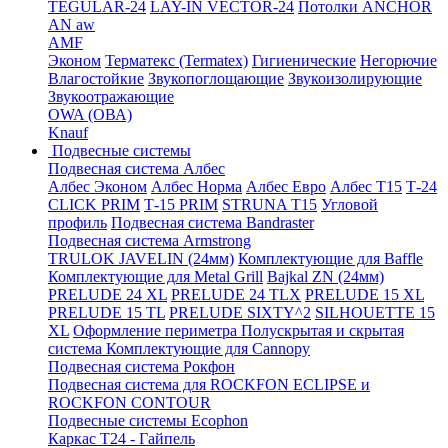
TEGULAR-24
LAY-IN VECTOR-24
Потолки ANCHOR
AN aw
AMF
Эконом
Терматекс (Termatex)
Гигиенические
Негорючие
Влагостойкие
Звукопоглощающие
Звукоизолирующие
Звукоотражающие
OWA (ОВА)
Knauf
Подвесные системы
Подвесная система Албес
Албес Эконом
Албес Норма
Албес Евро
Албес T15
Т-24
CLICK PRIM
Т-15 PRIM
STRUNA Т15
Угловой
профиль
Подвесная система Bandraster
Подвесная система Armstrong
TRULOK JAVELIN (24мм)
Комплектующие для Baffle
Комплектующие для Metal Grill
Bajkal ZN (24мм)
PRELUDE 24 XL
PRELUDE 24 TLX
PRELUDE 15 XL
PRELUDE 15 TL
PRELUDE SIXTY^2
SILHOUETTE 15
XL
Оформление периметра
Полускрытая и скрытая
система
Комплектующие для Cannopy
Подвесная система Рокфон
Подвесная система для ROCKFON ECLIPSE и
ROCKFON CONTOUR
Подвесные системы Ecophon
Каркас Т24 - Гайпель