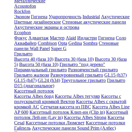
Металлические
Acoustofon
Rockfon
Эконом
Гигиена
Ударопрочность
Industrial
Акустические
Цветные дизайнерские
Стеновые акустические панели
Акустические экраны и острова
Ecophon
Фокус
Адвантаж
Мастер
Alaid
Индастри
Гигиена
Соло
Аквафайер
Combison
Opta
Gedina
Sombra
Стеновые
панели Wall Panel
Super G
Грильято
Высота 40 (база 10)
Высота 30 (база 10)
Высота 30 (база
5)
Высота 50 (база 10)
Грильято "под дерево"
Пирамидальный грильято
Разноячеистый грильято
Грильято жалюзи
Разноуровневый грильято
GL15 (h37)
GL15 (h47)
GL24 (h34)
Треугольное грильято
Грильято
D15 (диагональное)
Кассетный потолок
Кассеты Albes борд
Кассеты Albes тегуляр
Кассеты с
полускрытой кромкой Вектор
Кассеты Albes с скрытой
кромкой AC
Сетчатая кассета из ПВС
Кассета Albes Line
AP 600
Кассетный потолок Клип-ин (Clip in)
Кассетный
потолок Лей-ин (Lay in)
Кассеты Albes Strong
Кассеты
Cesal
Кассетные потолки Люмсвет
Кассетные потолки
Гайпель
Акустические панели Sound Prim (Албес)