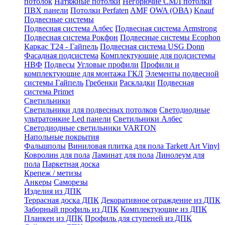
потолок
Натяжные потолки
Негорючие СМЛ потолки
ПВХ панели
Потолки Perfaten
AMF
OWA (ОВА)
Knauf
Подвесные системы
Подвесная система Албес
Подвесная система Armstrong
Подвесная система Рокфон
Подвесные системы Ecophon
Каркас Т24 - Гайпель
Подвесная система USG Donn
Фасадная подсистема
Комплектующие для подсистемы
НВФ
Подвесы
Угловые профили
Профили и
комплектующие для монтажа ГКЛ
Элементы подвесной
системы Гайпель
Гребенки
Раскладки
Подвесная
система Primet
Светильники
Светильники для подвесных потолков
Светодиодные
ультратонкие Led панели
Светильники Албес
Светодиодные светильники VARTON
Напольные покрытия
Фальшполы
Виниловая плитка для пола Tarkett Art Vinyl
Ковролин для пола
Ламинат для пола
Линолеум для
пола
Паркетная доска
Крепеж / метизы
Анкеры
Саморезы
Изделия из ДПК
Террасная доска ДПК
Декоративное ограждение из ДПК
Заборный профиль из ДПК
Комплектующие из ДПК
Планкен из ДПК
Профиль для ступеней из ДПК