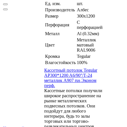
Ед. изм.
шт.
Производитель
Албес
Размер
300x1200
С
Перфорация
перфорацией
Металл
Al (0.32мм)
Металлик
Цвет
матовый
RAL9006
Кромка
Tegular
Влагостойкость
100%
Кассетный потолок Tegular
AP300*1200 A6/90°/Т-24
металлик А907 rus Эконом
перф.
Кассетные потолки получили
широкое распространение на
рынке металлических
подвесных потолков. Они
подойдут для любого
интерьера, будь то залы
торговых или торгово-
развлекательных центров,