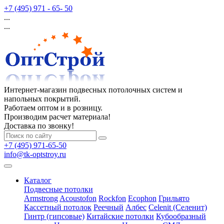
+7 (495) 971 - 65- 50
...
...
Интернет-магазин подвесных потолочных систем и
напольных покрытий.
Работаем оптом и в розницу.
Производим расчет материала!
Доставка по звонку!
+7 (495) 971-65-50
info@tk-optstroy.ru
Каталог
Подвесные потолки
Armstrong
Acoustofon
Rockfon
Ecophon
Грильято
Кассетный потолок
Реечный
Албес
Celenit (Селенит)
Гинтр (гипсовые)
Китайские потолки
Кубообразный