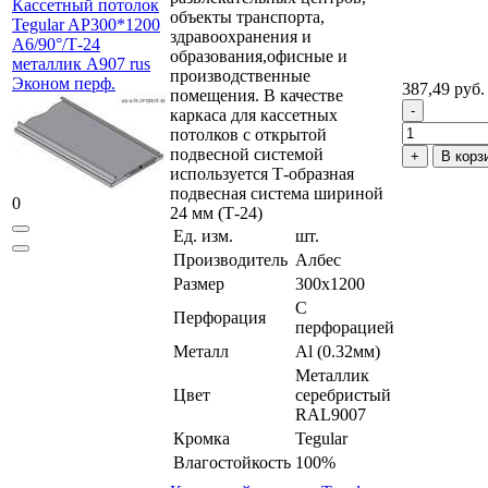
Кассетный потолок
объекты транспорта,
Tegular AP300*1200
здравоохранения и
A6/90°/Т-24
образования,офисные и
металлик А907 rus
производственные
Эконом перф.
387,49 руб.
помещения. В качестве
каркаса для кассетных
потолков с открытой
подвесной системой
В корз
используется Т-образная
подвесная система шириной
0
24 мм (Т-24)
Ед. изм.
шт.
Производитель
Албес
Размер
300x1200
С
Перфорация
перфорацией
Металл
Al (0.32мм)
Металлик
Цвет
серебристый
RAL9007
Кромка
Tegular
Влагостойкость
100%