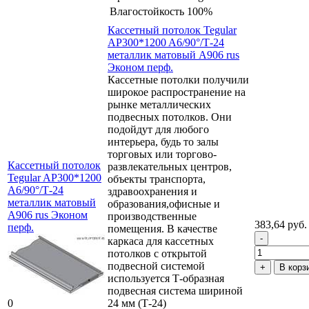
Влагостойкость
100%
Кассетный потолок Tegular
AP300*1200 A6/90°/Т-24
металлик матовый А906 rus
Эконом перф.
Кассетные потолки получили
широкое распространение на
рынке металлических
подвесных потолков. Они
подойдут для любого
интерьера, будь то залы
торговых или торгово-
Кассетный потолок
развлекательных центров,
Tegular AP300*1200
объекты транспорта,
A6/90°/Т-24
здравоохранения и
металлик матовый
образования,офисные и
А906 rus Эконом
производственные
383,64 руб.
перф.
помещения. В качестве
каркаса для кассетных
потолков с открытой
подвесной системой
В корз
используется Т-образная
подвесная система шириной
0
24 мм (Т-24)