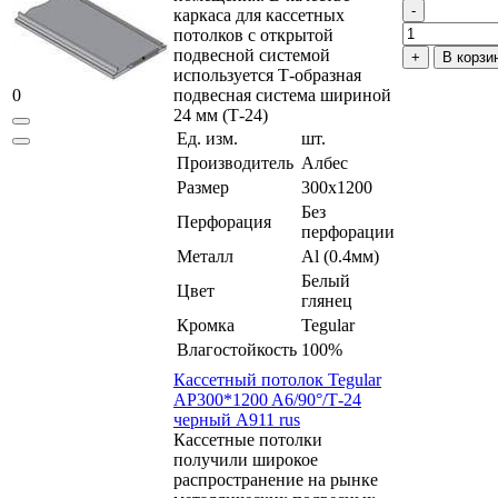
каркаса для кассетных
потолков с открытой
подвесной системой
В корзи
используется Т-образная
0
подвесная система шириной
24 мм (Т-24)
Ед. изм.
шт.
Производитель
Албес
Размер
300x1200
Без
Перфорация
перфорации
Металл
Al (0.4мм)
Белый
Цвет
глянец
Кромка
Tegular
Влагостойкость
100%
Кассетный потолок Tegular
AP300*1200 A6/90°/Т-24
черный А911 rus
Кассетные потолки
получили широкое
распространение на рынке