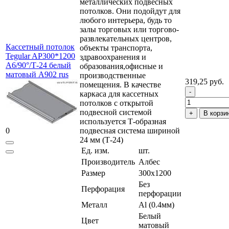
металлических подвесных
потолков. Они подойдут для
любого интерьера, будь то
залы торговых или торгово-
развлекательных центров,
Кассетный потолок
объекты транспорта,
Tegular AP300*1200
здравоохранения и
A6/90°/Т-24 белый
образования,офисные и
матовый А902 rus
производственные
319,25 руб.
помещения. В качестве
каркаса для кассетных
потолков с открытой
подвесной системой
В корзи
используется Т-образная
0
подвесная система шириной
24 мм (Т-24)
Ед. изм.
шт.
Производитель
Албес
Размер
300x1200
Без
Перфорация
перфорации
Металл
Al (0.4мм)
Белый
Цвет
матовый