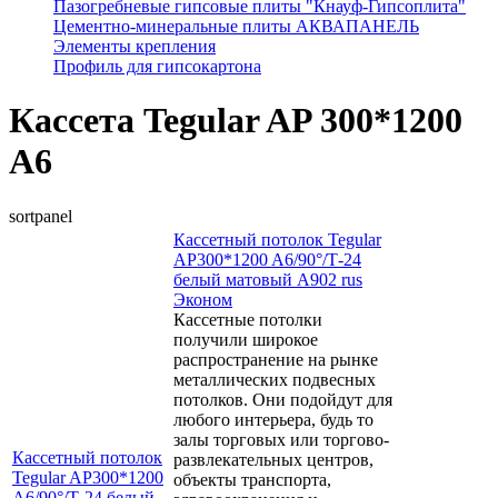
Пазогребневые гипсовые плиты "Кнауф-Гипсоплита"
Цементно-минеральные плиты АКВАПАНЕЛЬ
Элементы крепления
Профиль для гипсокартона
Кассета Tegular AP 300*1200
А6
sortpanel
Кассетный потолок Tegular
AP300*1200 A6/90°/Т-24
белый матовый А902 rus
Эконом
Кассетные потолки
получили широкое
распространение на рынке
металлических подвесных
потолков. Они подойдут для
любого интерьера, будь то
залы торговых или торгово-
Кассетный потолок
развлекательных центров,
Tegular AP300*1200
объекты транспорта,
A6/90°/Т-24 белый