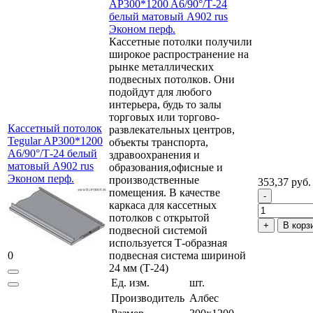
AP300*1200 A6/90°/Т-24
белый матовый А902 rus
Эконом перф.
Кассетные потолки получили
широкое распространение на
рынке металлических
подвесных потолков. Они
подойдут для любого
интерьера, будь то залы
торговых или торгово-
Кассетный потолок
развлекательных центров,
Tegular AP300*1200
объекты транспорта,
A6/90°/Т-24 белый
здравоохранения и
матовый А902 rus
образования,офисные и
Эконом перф.
производственные
353,37 руб.
помещения. В качестве
каркаса для кассетных
потолков с открытой
В корз
подвесной системой
используется Т-образная
0
подвесная система шириной
24 мм (Т-24)
Ед. изм.
шт.
Производитель
Албес