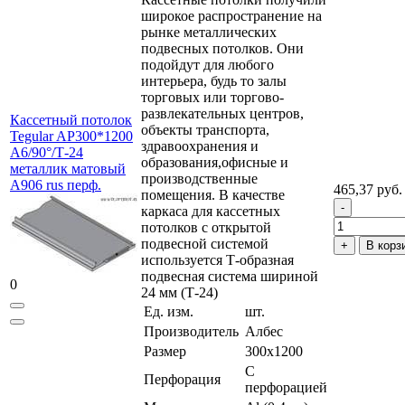
широкое распространение на
рынке металлических
подвесных потолков. Они
подойдут для любого
интерьера, будь то залы
торговых или торгово-
развлекательных центров,
Кассетный потолок
объекты транспорта,
Tegular AP300*1200
здравоохранения и
A6/90°/Т-24
образования,офисные и
металлик матовый
производственные
А906 rus перф.
465,37 руб.
помещения. В качестве
каркаса для кассетных
потолков с открытой
подвесной системой
В корз
используется Т-образная
подвесная система шириной
0
24 мм (Т-24)
Ед. изм.
шт.
Производитель
Албес
Размер
300x1200
С
Перфорация
перфорацией