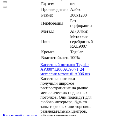
Ед. изм.
шт.
Производитель
Албес
Размер
300x1200
Без
Перфорация
перфорации
Металл
Al (0.4мм)
Металлик
Цвет
серебристый
RAL9007
Кромка
Tegular
Влагостойкость
100%
Кассетный потолок Tegular
AP300*1200 A6/90°/Т-24
металлик матовый А906 rus
Кассетные потолки
получили широкое
распространение на рынке
металлических подвесных
потолков. Они подойдут для
любого интерьера, будь то
залы торговых или торгово-
развлекательных центров,
Кассетный потолок
объекты транспорта,