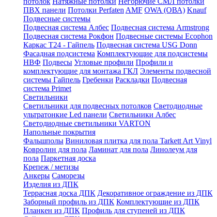
потолок
Натяжные потолки
Негорючие СМЛ потолки
ПВХ панели
Потолки Perfaten
AMF
OWA (ОВА)
Knauf
Подвесные системы
Подвесная система Албес
Подвесная система Armstrong
Подвесная система Рокфон
Подвесные системы Ecophon
Каркас Т24 - Гайпель
Подвесная система USG Donn
Фасадная подсистема
Комплектующие для подсистемы
НВФ
Подвесы
Угловые профили
Профили и
комплектующие для монтажа ГКЛ
Элементы подвесной
системы Гайпель
Гребенки
Раскладки
Подвесная
система Primet
Светильники
Светильники для подвесных потолков
Светодиодные
ультратонкие Led панели
Светильники Албес
Светодиодные светильники VARTON
Напольные покрытия
Фальшполы
Виниловая плитка для пола Tarkett Art Vinyl
Ковролин для пола
Ламинат для пола
Линолеум для
пола
Паркетная доска
Крепеж / метизы
Анкеры
Саморезы
Изделия из ДПК
Террасная доска ДПК
Декоративное ограждение из ДПК
Заборный профиль из ДПК
Комплектующие из ДПК
Планкен из ДПК
Профиль для ступеней из ДПК