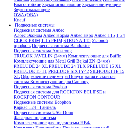
Влагостойкие
Звукопоглощающие
Звукоизолирующие
Звукоотражающие
OWA (ОВА)
Knauf
Подвесные системы
Подвесная система Албес
Албес Эконом
Албес Норма
Албес Евро
Албес T15
Т-24
CLICK PRIM
Т-15 PRIM
STRUNA Т15
Угловой
профиль
Подвесная система Bandraster
Подвесная система Armstrong
TRULOK JAVELIN (24мм)
Комплектующие для Baffle
Комплектующие для Metal Grill
Bajkal ZN (24мм)
PRELUDE 24 XL
PRELUDE 24 TLX
PRELUDE 15 XL
PRELUDE 15 TL
PRELUDE SIXTY^2
SILHOUETTE 15
XL
Оформление периметра
Полускрытая и скрытая
система
Комплектующие для Cannopy
Подвесная система Рокфон
Подвесная система для ROCKFON ECLIPSE и
ROCKFON CONTOUR
Подвесные системы Ecophon
Каркас Т24 - Гайпель
Подвесная система USG Donn
Фасадная подсистема
Комплектующие для подсистемы НВФ
Кляммеры
Кронштейны
Профиль вертикальный