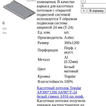
помещения. В качестве
каркаса для кассетных
потолков с открытой
В корзину
подвесной системой
используется Т-образная
0
подвесная система
шириной 24 мм (Т-24)
Ед. изм.
шт.
Производитель
Албес
Размер
300x1200
Перф. с
Перфорация
акуст.
Al
Металл
(0.32мм)
Белый
Цвет
матовый
Кромка
Tegular
Влагостойкость
100%
Кассетный потолок Tegular
AP300*1200 A6/90°/Т-24
белый глянец A916 rus перф.
Кассетные потолки получили
широкое распространение на