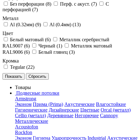
Без перфорации (
8
)
Перф. с акуст. (
7
)
С
перфорацией (
7
)
Металл
Al (0.32мм) (
9
)
Al (0.4мм) (
13
)
Цвет
Белый матовый (
6
)
Металлик серебристый
RAL9007 (
6
)
Черный (
1
)
Металлик матовый
RAL9006 (
6
)
Белый глянец (
3
)
Кромка
Tegular (
22
)
Товары
Подвесные потолки
Armstrong
Эконом
Прима (Prima)
Акустические
Влагостойкие
Гигиенические
Дизайнерские
Цветные
Orcal (металл)
Cellio (металл)
Деревянные
Негорючие
Cannopy
Металлические
Acoustofon
Rockfon
Эконом
Гигиена
Ударопрочность
Industrial
Акустические