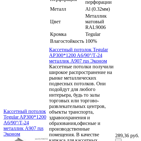
перфорации
Металл
Al (0.32мм)
Металлик
Цвет
матовый
RAL9006
Кромка
Tegular
Влагостойкость
100%
Кассетный потолок Tegular
AP300*1200 A6/90°/Т-24
металлик А907 rus Эконом
Кассетные потолки получили
широкое распространение на
рынке металлических
подвесных потолков. Они
подойдут для любого
интерьера, будь то залы
торговых или торгово-
развлекательных центров,
Кассетный потолок
объекты транспорта,
Tegular AP300*1200
здравоохранения и
A6/90°/Т-24
образования,офисные и
металлик А907 rus
производственные
Эконом
помещения. В качестве
289,36 руб.
каркаса для кассетных