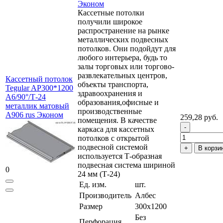
Эконом
Кассетные потолки
получили широкое
распространение на рынке
металлических подвесных
потолков. Они подойдут для
любого интерьера, будь то
залы торговых или торгово-
развлекательных центров,
Кассетный потолок
объекты транспорта,
Tegular AP300*1200
здравоохранения и
A6/90°/Т-24
образования,офисные и
металлик матовый
производственные
А906 rus Эконом
259,28 руб.
помещения. В качестве
каркаса для кассетных
потолков с открытой
подвесной системой
В корзи
используется Т-образная
подвесная система шириной
0
24 мм (Т-24)
Ед. изм.
шт.
Производитель
Албес
Размер
300x1200
Без
Перфорация