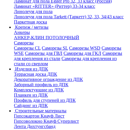
Ламинат для пола Egger Pro 32, 33 класс (Россия)
Ламинат «RITTER» (Риттер) 33-34 класс
Линолеум для пола
Линолеум для пола Tarkett (Таркетт) 32, 33, 34/43 класс
Паркетная доска
Крепеж / метизы
Анкеры
АНКЕР-КЛИН ПОТОЛОЧНЫЙ
Саморезы
Саморезы CL
Саморезы SL
Саморезы WSD
Саморезы
WSE
Саморезы для ГВЛ
Саморезы для ГКЛ
Саморезы
для крепления из стали
Саморезы для крепления из
стали со сверлом
Изделия из ДПК
Террасная доска ДПК
Декоративное ограждение из ДПК
Заборный профиль из ДПК
Комплектующие из ДПК
Планкен из ДПК
Профиль для ступеней из ДПК
Сайдинг из ДПК
Строительные материалы
Гипсокартон Кнауф Лист
Гипсоволокно Кнауф Суперлист
Лента Дихтунгсбанд