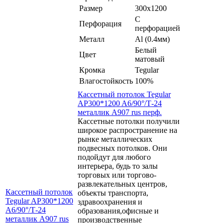
Размер
300x1200
С
Перфорация
перфорацией
Металл
Al (0.4мм)
Белый
Цвет
матовый
Кромка
Tegular
Влагостойкость
100%
Кассетный потолок Tegular
AP300*1200 A6/90°/Т-24
металлик А907 rus перф.
Кассетные потолки получили
широкое распространение на
рынке металлических
подвесных потолков. Они
подойдут для любого
интерьера, будь то залы
торговых или торгово-
развлекательных центров,
Кассетный потолок
объекты транспорта,
Tegular AP300*1200
здравоохранения и
A6/90°/Т-24
образования,офисные и
металлик А907 rus
производственные