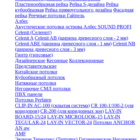
Пластинообразная рейка
Рейка S-дизайна
Рейка
кубообразная
Рейка прямоугольного дизайна
Фасадная
рейка
Реечные потолки Гайпель
Албес
Акустические потолки острова Албес SOUND PROFI
Celenit (Селенит)
Celenit A
Celenit AB (ширина древесного слоя - 2 мм)
Celenit ABE (ширина древесного слоя - 1 мм)
Celenit NB
(ширина древесного слоя - 3 мм)
Гинтр (гипсовые)
Дизайнерские
Кесонные
Коллекционные
Представительские
Китайские потолки
Кубообразный потолок
Натяжные потолки
Негорючие СМЛ потолки
ПВХ панели
Потолки Perfaten
CLIP-IN AC-100 (скрытая система)
CR 100-1/100-2 (для
коридоров)
CR-200 (для коридорных зон)
LAY-IN
BOARD-15/24
LAY-IN MICROLOOK-15
LAY-IN
TEGULAR-24
LAY-IN VECTOR-24
Потолки ANCHOR
AN aw
AMF
Эконом
Терматекс (Termatex)
Гигиенические
Негорючие