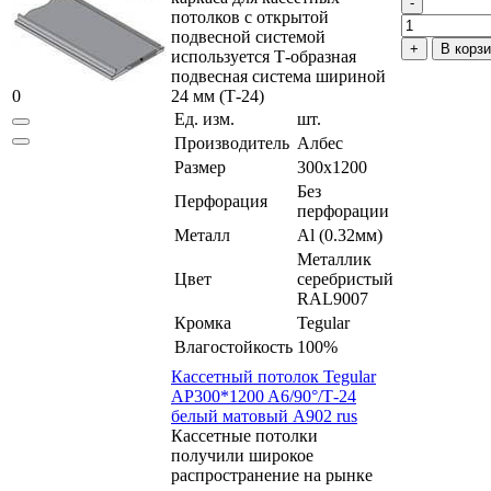
потолков с открытой
подвесной системой
В корз
используется Т-образная
подвесная система шириной
0
24 мм (Т-24)
Ед. изм.
шт.
Производитель
Албес
Размер
300x1200
Без
Перфорация
перфорации
Металл
Al (0.32мм)
Металлик
Цвет
серебристый
RAL9007
Кромка
Tegular
Влагостойкость
100%
Кассетный потолок Tegular
AP300*1200 A6/90°/Т-24
белый матовый А902 rus
Кассетные потолки
получили широкое
распространение на рынке