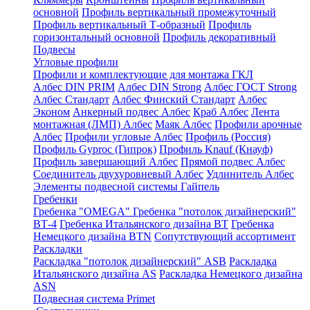
основной
Профиль вертикальный промежуточный
Профиль вертикальный Т-образный
Профиль
горизонтальный основной
Профиль декоративный
Подвесы
Угловые профили
Профили и комплектующие для монтажа ГКЛ
Албес DIN PRIM
Албес DIN Strong
Албес ГОСТ Strong
Албес Стандарт
Албес Финский Стандарт
Албес
Эконом
Анкерный подвес Албес
Краб Албес
Лента
монтажная (ЛМП) Албес
Маяк Албес
Профили арочные
Албес
Профили угловые Албес
Профиль (Россия)
Профиль Gyproc (Гипрок)
Профиль Knauf (Кнауф)
Профиль завершающий Албес
Прямой подвес Албес
Соединитель двухуровневый Албес
Удлинитель Албес
Элементы подвесной системы Гайпель
Гребенки
Гребенка "OMEGA"
Гребенка "потолок дизайнерский"
ВТ-4
Гребенка Итальянского дизайна BT
Гребенка
Немецкого дизайна ВТN
Сопутствующий ассортимент
Раскладки
Раскладка "потолок дизайнерский" ASB
Раскладка
Итальянского дизайна AS
Раскладка Немецкого дизайна
АSN
Подвесная система Primet