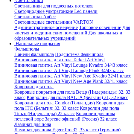
Светильники
Светильники для подвесных потолков
Светодиодные ультратонкие Led панели
Светильники Албес
Светодиодные светильники VARTON
Административное освещение
Торговое освещение
Для
чистых и медицинских помещений
Для школьных и
образовательных учреждений
Напольные покрытия
Фальшполы
Панели фальшпола
Подсистема фальшпола
Виниловая плитка для пола Tarkett Art Vinyl
Виниловая плитка Art Vinyl Lounge Kvadro 34/43 класс
Виниловая плитка Art Vinyl Lounge Plank 34/43 класс
Виниловая плитка Art Vinyl New Age Kvadro 32/41 класс
Виниловая плитка Art Vinyl New Age Plank 32/41 класс
Ковролин для пола
Ковровые покрытия для пола Betap (Нидерланды) 32, 33
класс
Ковролин для пола BALTA (Бельгия) 31, 32 класс
Ковролин для пола Condor (Голландия)
Ковролин для
пола ITC (Бельгия) 32, 33 класс
Ковролин для пола
Timzo (Нидерланды) 22 класс
Ковролин для пола
петлевой ворс Зартекс офисный (Россия) 32 класс
Ламинат для пола
Ламинат для пола Egger Pro 32, 33 класс (Германия)