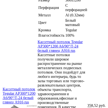
Размер
300x1200
С
Перфорация
перфорацией
Металл
Al (0.32мм)
Белый
Цвет
матовый
Кромка
Tegular
Влагостойкость
100%
Кассетный потолок Tegular
AP300*1200 A6/90°/Т-24
белый глянец A916 rus
Кассетные потолки
получили широкое
распространение на рынке
металлических подвесных
потолков. Они подойдут для
любого интерьера, будь то
залы торговых или торгово-
развлекательных центров,
Кассетный потолок
объекты транспорта,
Tegular AP300*1200
здравоохранения и
A6/90°/Т-24 белый
образования,офисные и
глянец A916 rus
производственные
358,52 руб.
помещения. В качестве