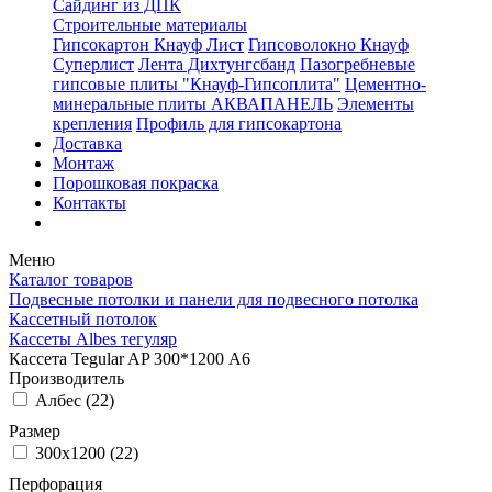
Сайдинг из ДПК
Строительные материалы
Гипсокартон Кнауф Лист
Гипсоволокно Кнауф
Суперлист
Лента Дихтунгсбанд
Пазогребневые
гипсовые плиты "Кнауф-Гипсоплита"
Цементно-
минеральные плиты АКВАПАНЕЛЬ
Элементы
крепления
Профиль для гипсокартона
Доставка
Монтаж
Порошковая покраска
Контакты
Меню
Каталог товаров
Подвесные потолки и панели для подвесного потолка
Кассетный потолок
Кассеты Albes тегуляр
Кассета Tegular AP 300*1200 А6
Производитель
Албес (
22
)
Размер
300x1200 (
22
)
Перфорация