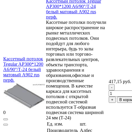
Кассетный потолок Tegular
AP300*1200 A6/90°/Т-24
белый матовый А902 rus
перф.
Кассетные потолки получили
широкое распространение на
рынке металлических
подвесных потолков. Они
подойдут для любого
интерьера, будь то залы
торговых или торгово-
Кассетный потолок
развлекательных центров,
Tegular AP300*1200
объекты транспорта,
A6/90°/Т-24 белый
здравоохранения и
матовый А902 rus
образования,офисные и
перф.
производственные
417,15 руб.
помещения. В качестве
каркаса для кассетных
потолков с открытой
В корз
подвесной системой
используется Т-образная
0
подвесная система шириной
24 мм (Т-24)
Ед. изм.
шт.
Производитель
Албес