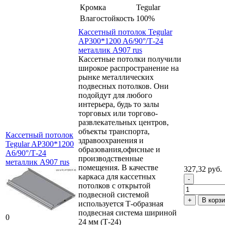
Кромка
Tegular
Влагостойкость
100%
Кассетный потолок Tegular
AP300*1200 A6/90°/Т-24
металлик А907 rus
Кассетные потолки получили
широкое распространение на
рынке металлических
подвесных потолков. Они
подойдут для любого
интерьера, будь то залы
торговых или торгово-
развлекательных центров,
объекты транспорта,
Кассетный потолок
здравоохранения и
Tegular AP300*1200
образования,офисные и
A6/90°/Т-24
производственные
металлик А907 rus
помещения. В качестве
327,32 руб.
каркаса для кассетных
потолков с открытой
подвесной системой
В корз
используется Т-образная
подвесная система шириной
0
24 мм (Т-24)