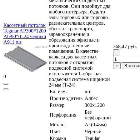
металлических подвесных
потолков. Они подойдут для
любого интерьера, будь то
залы торговых или торгово-
развлекательных центров,
Кассетный потолок
объекты транспорта,
Tegular AP300*1200
здравоохранения и
A6/90°/Т-24 черный
образования,офисные и
А911 rus
производственные
368,47 руб.
помещения. В качестве
каркаса для кассетных
потолков с открытой
В корзи
подвесной системой
используется Т-образная
0
подвесная система шириной
24 мм (Т-24)
Ед. изм.
шт.
Производитель
Албес
Размер
300x1200
Без
Перфорация
перфорации
Металл
Al (0.4мм)
Цвет
Черный
Кромка
Tegular