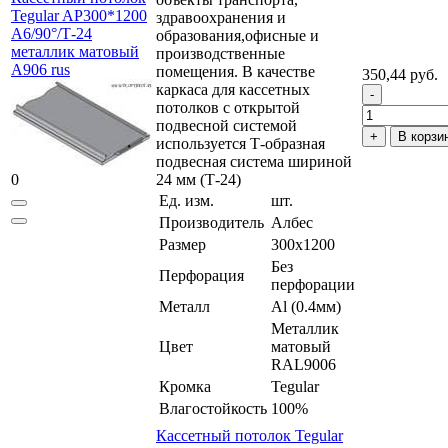
Tegular AP300*1200
здравоохранения и
A6/90°/Т-24
образования,офисные и
металлик матовый
производственные
А906 rus
помещения. В качестве
350,44 руб.
каркаса для кассетных
потолков с открытой
подвесной системой
В корзи
используется Т-образная
подвесная система шириной
0
24 мм (Т-24)
Ед. изм.
шт.
Производитель
Албес
Размер
300x1200
Без
Перфорация
перфорации
Металл
Al (0.4мм)
Металлик
Цвет
матовый
RAL9006
Кромка
Tegular
Влагостойкость
100%
Кассетный потолок Tegular