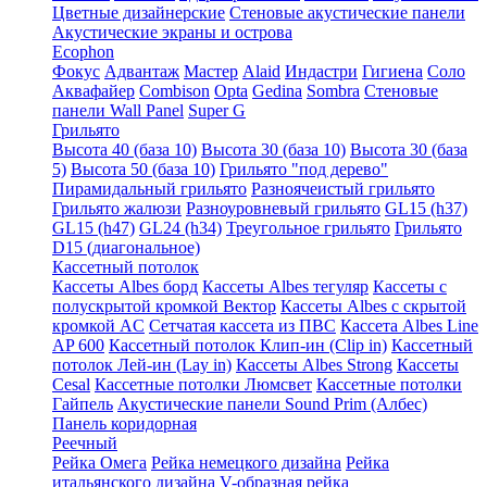
Цветные дизайнерские
Стеновые акустические панели
Акустические экраны и острова
Ecophon
Фокус
Адвантаж
Мастер
Alaid
Индастри
Гигиена
Соло
Аквафайер
Combison
Opta
Gedina
Sombra
Стеновые
панели Wall Panel
Super G
Грильято
Высота 40 (база 10)
Высота 30 (база 10)
Высота 30 (база
5)
Высота 50 (база 10)
Грильято "под дерево"
Пирамидальный грильято
Разноячеистый грильято
Грильято жалюзи
Разноуровневый грильято
GL15 (h37)
GL15 (h47)
GL24 (h34)
Треугольное грильято
Грильято
D15 (диагональное)
Кассетный потолок
Кассеты Albes борд
Кассеты Albes тегуляр
Кассеты с
полускрытой кромкой Вектор
Кассеты Albes с скрытой
кромкой AC
Сетчатая кассета из ПВС
Кассета Albes Line
AP 600
Кассетный потолок Клип-ин (Clip in)
Кассетный
потолок Лей-ин (Lay in)
Кассеты Albes Strong
Кассеты
Cesal
Кассетные потолки Люмсвет
Кассетные потолки
Гайпель
Акустические панели Sound Prim (Албес)
Панель коридорная
Реечный
Рейка Омега
Рейка немецкого дизайна
Рейка
итальянского дизайна
V-образная рейка