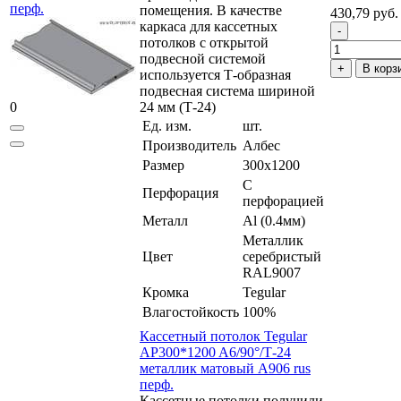
перф.
помещения. В качестве
430,79 руб.
каркаса для кассетных
потолков с открытой
подвесной системой
В корз
используется Т-образная
подвесная система шириной
0
24 мм (Т-24)
Ед. изм.
шт.
Производитель
Албес
Размер
300x1200
С
Перфорация
перфорацией
Металл
Al (0.4мм)
Металлик
Цвет
серебристый
RAL9007
Кромка
Tegular
Влагостойкость
100%
Кассетный потолок Tegular
AP300*1200 A6/90°/Т-24
металлик матовый А906 rus
перф.
Кассетные потолки получили