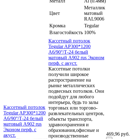
Металл
Al (0.4мм)
Металлик
Цвет
матовый
RAL9006
Кромка
Tegular
Влагостойкость
100%
Кассетный потолок
Tegular AP300*1200
A6/90°/Т-24 белый
матовый А902 rus Эконом
перф. с акуст.
Кассетные потолки
получили широкое
распространение на
рынке металлических
подвесных потолков. Они
подойдут для любого
интерьера, будь то залы
Кассетный потолок
торговых или торгово-
Tegular AP300*1200
развлекательных центров,
A6/90°/Т-24 белый
объекты транспорта,
матовый А902 rus
здравоохранения и
Эконом перф. с
образования,офисные и
469,96 руб.
акуст.
производственные