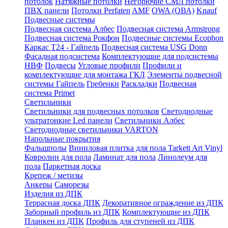
потолок
Натяжные потолки
Негорючие СМЛ потолки
ПВХ панели
Потолки Perfaten
AMF
OWA (ОВА)
Knauf
Подвесные системы
Подвесная система Албес
Подвесная система Armstrong
Подвесная система Рокфон
Подвесные системы Ecophon
Каркас Т24 - Гайпель
Подвесная система USG Donn
Фасадная подсистема
Комплектующие для подсистемы
НВФ
Подвесы
Угловые профили
Профили и
комплектующие для монтажа ГКЛ
Элементы подвесной
системы Гайпель
Гребенки
Раскладки
Подвесная
система Primet
Светильники
Светильники для подвесных потолков
Светодиодные
ультратонкие Led панели
Светильники Албес
Светодиодные светильники VARTON
Напольные покрытия
Фальшполы
Виниловая плитка для пола Tarkett Art Vinyl
Ковролин для пола
Ламинат для пола
Линолеум для
пола
Паркетная доска
Крепеж / метизы
Анкеры
Саморезы
Изделия из ДПК
Террасная доска ДПК
Декоративное ограждение из ДПК
Заборный профиль из ДПК
Комплектующие из ДПК
Планкен из ДПК
Профиль для ступеней из ДПК