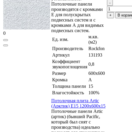
Потолочные панели
производятся с кромками
Е для полускрытых
В корзи
подвесных систем и с
кромками А для видимых
подвесных систем.
0
м.кв.
Ед. изм.
(м2)
Производитель
Rockfon
Артикул
131193
Коэффициент
0,8
звукопоглощения
Размер
600x600
Кромка
A
Толщина панели
15
Влагостойкость
100%
Потолочная плита Artic
(Арктик) E15 1200x600x15
Потолочные панели Artic
(артик) (бывший Pacific,
который был снят с
производства) идеально