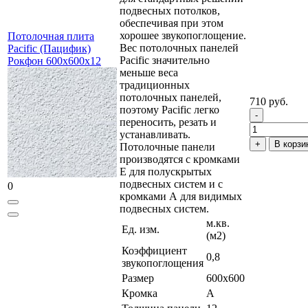
подвесных потолков,
обеспечивая при этом
хорошее звукопоглощение.
Потолочная плита
Вес потолочных панелей
Pacific (Пацифик)
Pacific значительно
Рокфон 600x600x12
меньше веса
традиционных
потолочных панелей,
710 руб.
поэтому Pacific легко
переносить, резать и
устанавливать.
В корзи
Потолочные панели
производятся с кромками
Е для полускрытых
подвесных систем и с
0
кромками А для видимых
подвесных систем.
м.кв.
Ед. изм.
(м2)
Коэффициент
0,8
звукопоглощения
Размер
600x600
Кромка
A