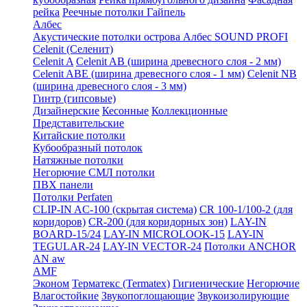
рейка
Реечные потолки Гайпель
Албес
Акустические потолки острова Албес SOUND PROFI
Celenit (Селенит)
Celenit A
Celenit AB (ширина древесного слоя - 2 мм)
Celenit ABE (ширина древесного слоя - 1 мм)
Celenit NB
(ширина древесного слоя - 3 мм)
Гинтр (гипсовые)
Дизайнерские
Кесонные
Коллекционные
Представительские
Китайские потолки
Кубообразный потолок
Натяжные потолки
Негорючие СМЛ потолки
ПВХ панели
Потолки Perfaten
CLIP-IN AC-100 (скрытая система)
CR 100-1/100-2 (для
коридоров)
CR-200 (для коридорных зон)
LAY-IN
BOARD-15/24
LAY-IN MICROLOOK-15
LAY-IN
TEGULAR-24
LAY-IN VECTOR-24
Потолки ANCHOR
AN aw
AMF
Эконом
Терматекс (Termatex)
Гигиенические
Негорючие
Влагостойкие
Звукопоглощающие
Звукоизолирующие