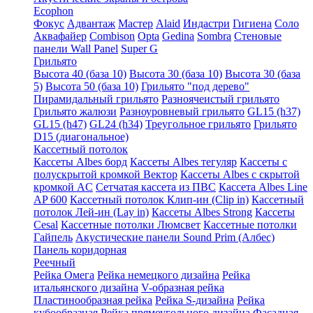
Ecophon
Фокус
Адвантаж
Мастер
Alaid
Индастри
Гигиена
Соло
Аквафайер
Combison
Opta
Gedina
Sombra
Стеновые
панели Wall Panel
Super G
Грильято
Высота 40 (база 10)
Высота 30 (база 10)
Высота 30 (база
5)
Высота 50 (база 10)
Грильято "под дерево"
Пирамидальный грильято
Разноячеистый грильято
Грильято жалюзи
Разноуровневый грильято
GL15 (h37)
GL15 (h47)
GL24 (h34)
Треугольное грильято
Грильято
D15 (диагональное)
Кассетный потолок
Кассеты Albes борд
Кассеты Albes тегуляр
Кассеты с
полускрытой кромкой Вектор
Кассеты Albes с скрытой
кромкой AC
Сетчатая кассета из ПВС
Кассета Albes Line
AP 600
Кассетный потолок Клип-ин (Clip in)
Кассетный
потолок Лей-ин (Lay in)
Кассеты Albes Strong
Кассеты
Cesal
Кассетные потолки Люмсвет
Кассетные потолки
Гайпель
Акустические панели Sound Prim (Албес)
Панель коридорная
Реечный
Рейка Омега
Рейка немецкого дизайна
Рейка
итальянского дизайна
V-образная рейка
Пластинообразная рейка
Рейка S-дизайна
Рейка
кубообразная
Рейка прямоугольного дизайна
Фасадная