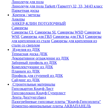
Линолеум для пола
Линолеум для пола Tarkett (Таркетт) 32, 33, 34/43 класс
Паркетная доска
Крепеж / метизы
Анкеры
АНКЕР-КЛИН ПОТОЛОЧНЫЙ
Саморезы
Саморезы CL
Саморезы SL
Саморезы WSD
Саморезы
WSE
Саморезы для ГВЛ
Саморезы для ГКЛ
Саморезы
для крепления из стали
Саморезы для крепления из
стали со сверлом
Изделия из ДПК
Террасная доска ДПК
Декоративное ограждение из ДПК
Заборный профиль из ДПК
Комплектующие из ДПК
Планкен из ДПК
Профиль для ступеней из ДПК
Сайдинг из ДПК
Строительные материалы
Гипсокартон Кнауф Лист
Гипсоволокно Кнауф Суперлист
Лента Дихтунгсбанд
Пазогребневые гипсовые плиты "Кнауф-Гипсоплита"
Цементно-минеральные плиты АКВАПАНЕЛЬ