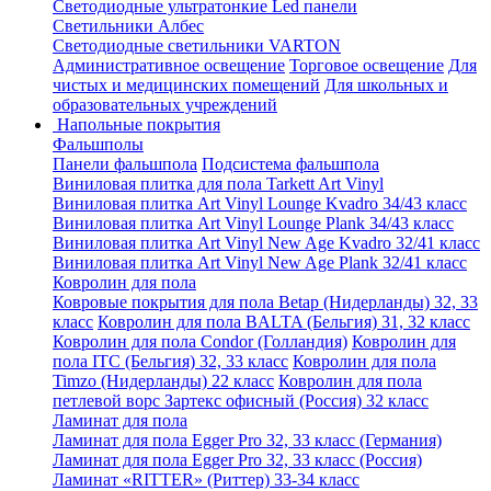
Светодиодные ультратонкие Led панели
Светильники Албес
Светодиодные светильники VARTON
Административное освещение
Торговое освещение
Для
чистых и медицинских помещений
Для школьных и
образовательных учреждений
Напольные покрытия
Фальшполы
Панели фальшпола
Подсистема фальшпола
Виниловая плитка для пола Tarkett Art Vinyl
Виниловая плитка Art Vinyl Lounge Kvadro 34/43 класс
Виниловая плитка Art Vinyl Lounge Plank 34/43 класс
Виниловая плитка Art Vinyl New Age Kvadro 32/41 класс
Виниловая плитка Art Vinyl New Age Plank 32/41 класс
Ковролин для пола
Ковровые покрытия для пола Betap (Нидерланды) 32, 33
класс
Ковролин для пола BALTA (Бельгия) 31, 32 класс
Ковролин для пола Condor (Голландия)
Ковролин для
пола ITC (Бельгия) 32, 33 класс
Ковролин для пола
Timzo (Нидерланды) 22 класс
Ковролин для пола
петлевой ворс Зартекс офисный (Россия) 32 класс
Ламинат для пола
Ламинат для пола Egger Pro 32, 33 класс (Германия)
Ламинат для пола Egger Pro 32, 33 класс (Россия)
Ламинат «RITTER» (Риттер) 33-34 класс