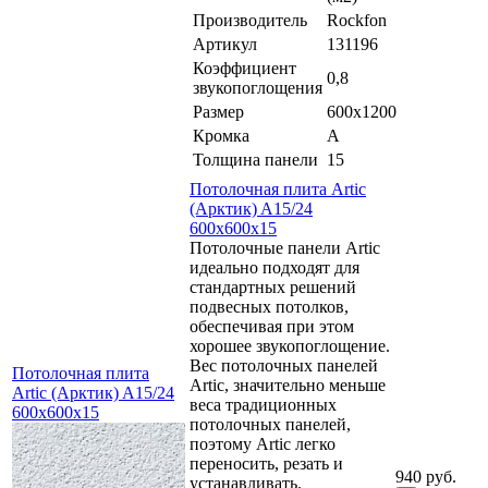
Производитель
Rockfon
Артикул
131196
Коэффициент
0,8
звукопоглощения
Размер
600x1200
Кромка
A
Толщина панели
15
Потолочная плита Artic
(Арктик) A15/24
600x600x15
Потолочные панели Artic
идеально подходят для
стандартных решений
подвесных потолков,
обеспечивая при этом
хорошее звукопоглощение.
Вес потолочных панелей
Потолочная плита
Artic, значительно меньше
Artic (Арктик) A15/24
веса традиционных
600x600x15
потолочных панелей,
поэтому Artic легко
переносить, резать и
940 руб.
устанавливать.