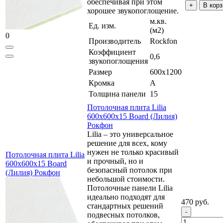
обеспечивая при этом
В корз
хорошее звукопоглощение.
м.кв.
Ед. изм.
(м2)
0
Производитель
Rockfon
Коэффициент
0,6
звукопоглощения
Размер
600x1200
Кромка
A
Толщина панели
15
Потолочная плита Lilia
600х600х15 Board (Лилия)
Рокфон
Lilia – это универсальное
решение для всех, кому
нужен не только красивый
Потолочная плита Lilia
и прочный, но и
600х600х15 Board
безопасный потолок при
(Лилия) Рокфон
небольшой стоимости.
Потолочные панели Lilia
идеально подходят для
470 руб.
стандартных решений
подвесных потолков,