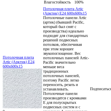
Влагостойкость
100%
Потолочная плита Artic
(Арктик) E24 600x600x15
Потолочные панели Artic
(артик) (бывший Pacific,
который был снят с
производства) идеально
подходят для стандартных
решений подвесных
потолков, обеспечивая
при этом хорошее
звукопоглощение. Вес
Потолочная плита
потолочных панелей Artic-
Artic (Арктик) E24
Pacific значительно
600x600x15
меньше веса
традиционных
потолочных панелей,
поэтому Pacific легко
переносить, резать и
Подписатьс
устанавливать.
Потолочные панели
производятся с кромками
Е для полускрытых
подвесных систем и с