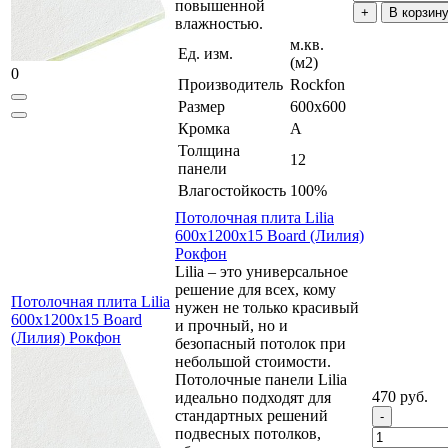
повышенной
В корзин
влажностью.
м.кв.
Ед. изм.
(м2)
0
Производитель
Rockfon
Размер
600x600
Кромка
A
Толщина
12
панели
Влагостойкость
100%
Потолочная плита Lilia
600х1200х15 Board (Лилия)
Рокфон
Lilia – это универсальное
решение для всех, кому
Потолочная плита Lilia
нужен не только красивый
600х1200х15 Board
и прочный, но и
(Лилия) Рокфон
безопасный потолок при
небольшой стоимости.
Потолочные панели Lilia
470 руб.
идеально подходят для
стандартных решений
подвесных потолков,