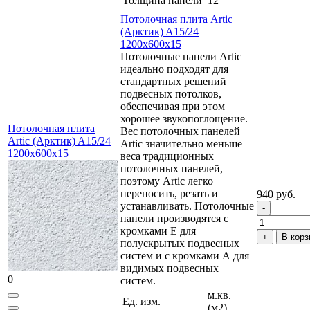
Толщина панели
12
Потолочная плита Artic
(Арктик) A15/24
1200x600x15
Потолочные панели Artic
идеально подходят для
стандартных решений
подвесных потолков,
обеспечивая при этом
хорошее звукопоглощение.
Потолочная плита
Вес потолочных панелей
Artic (Арктик) A15/24
Artic значительно меньше
1200x600x15
веса традиционных
потолочных панелей,
поэтому Artic легко
переносить, резать и
940 руб.
устанавливать. Потолочные
панели производятся с
кромками Е для
В корз
полускрытых подвесных
систем и с кромками А для
видимых подвесных
0
систем.
м.кв.
Ед. изм.
(м2)