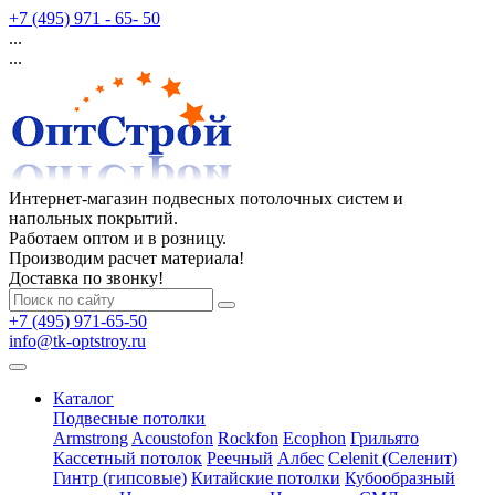
+7 (495) 971 - 65- 50
...
...
Интернет-магазин подвесных потолочных систем и
напольных покрытий.
Работаем оптом и в розницу.
Производим расчет материала!
Доставка по звонку!
+7 (495) 971-65-50
info@tk-optstroy.ru
Каталог
Подвесные потолки
Armstrong
Acoustofon
Rockfon
Ecophon
Грильято
Кассетный потолок
Реечный
Албес
Celenit (Селенит)
Гинтр (гипсовые)
Китайские потолки
Кубообразный