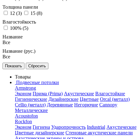
Толщина панели
12 (
3
)
15 (
8
)
Влагостойкость
100% (
5
)
Название
Все
Название (рус.)
Все
Товары
Подвесные потолки
Armstrong
Эконом
Прима (Prima)
Акустические
Влагостойкие
Гигиенические
Дизайнерские
Цветные
Orcal (металл)
Cellio (металл)
Деревянные
Негорючие
Cannopy
Металлические
Acoustofon
Rockfon
Эконом
Гигиена
Ударопрочность
Industrial
Акустические
Цветные дизайнерские
Стеновые акустические панели
Акустические экраны и острова