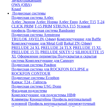
Звукоотражающие
OWA (ОВА)
Knauf
Подвесные системы
Подвесная система Албес
Албес Эконом
Албес Норма
Албес Евро
Албес T15
Т-24
CLICK PRIM
Т-15 PRIM
STRUNA Т15
Угловой
профиль
Подвесная система Bandraster
Подвесная система Armstrong
TRULOK JAVELIN (24мм)
Комплектующие для Baffle
Комплектующие для Metal Grill
Bajkal ZN (24мм)
PRELUDE 24 XL
PRELUDE 24 TLX
PRELUDE 15 XL
PRELUDE 15 TL
PRELUDE SIXTY^2
SILHOUETTE 15
XL
Оформление периметра
Полускрытая и скрытая
система
Комплектующие для Cannopy
Подвесная система Рокфон
Подвесная система для ROCKFON ECLIPSE и
ROCKFON CONTOUR
Подвесные системы Ecophon
Каркас Т24 - Гайпель
Подвесная система USG Donn
Фасадная подсистема
Комплектующие для подсистемы НВФ
Кляммеры
Кронштейны
Профиль вертикальный
основной
Профиль вертикальный промежуточный