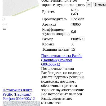
обеспечивая при этом
хорошее звукопоглощение.
В корзи
м.кв.
Ед. изм.
(м2)
0
Производитель
Rockfon
Артикул
78060
Коэффициент
0,6
звукопоглощения
Размер
600x600
Кромка
A
Толщина панели
15
Потолочная плита Pacific
(Пацифик) Рокфон
600x600x12
Потолочные панели
Pacific идеально подходят
для стандартных решений
подвесных потолков,
обеспечивая при этом
хорошее звукопоглощение.
Потолочная плита
Вес потолочных панелей
Pacific (Пацифик)
Pacific значительно
Рокфон 600x600x12
меньше веса