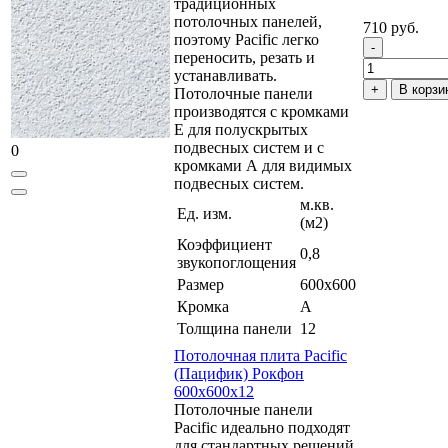
традиционных
потолочных панелей,
710 руб.
поэтому Pacific легко
переносить, резать и
устанавливать.
В корзи
Потолочные панели
производятся с кромками
Е для полускрытых
подвесных систем и с
0
кромками А для видимых
подвесных систем.
м.кв.
Ед. изм.
(м2)
Коэффициент
0,8
звукопоглощения
Размер
600x600
Кромка
A
Толщина панели
12
Потолочная плита Pacific
(Пацифик) Рокфон
600x600x12
Потолочные панели
Pacific идеально подходят
для стандартных решений