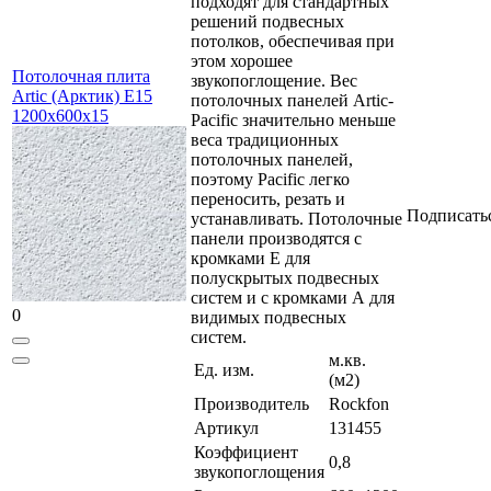
подходят для стандартных
решений подвесных
потолков, обеспечивая при
этом хорошее
Потолочная плита
звукопоглощение. Вес
Artic (Арктик) E15
потолочных панелей Artic-
1200x600x15
Pacific значительно меньше
веса традиционных
потолочных панелей,
поэтому Pacific легко
переносить, резать и
Подписать
устанавливать. Потолочные
панели производятся с
кромками Е для
полускрытых подвесных
систем и с кромками А для
0
видимых подвесных
систем.
м.кв.
Ед. изм.
(м2)
Производитель
Rockfon
Артикул
131455
Коэффициент
0,8
звукопоглощения