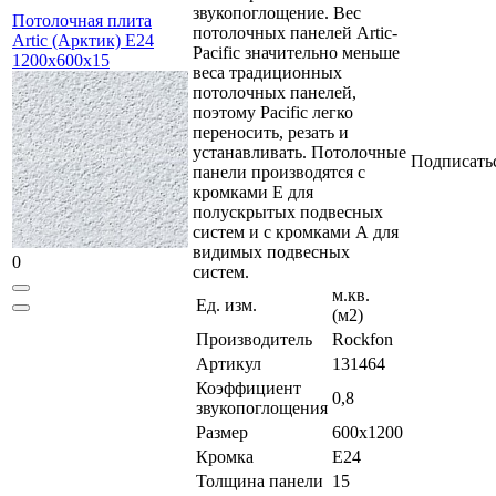
звукопоглощение. Вес
Потолочная плита
потолочных панелей Artic-
Artic (Арктик) E24
Pacific значительно меньше
1200x600x15
веса традиционных
потолочных панелей,
поэтому Pacific легко
переносить, резать и
устанавливать. Потолочные
Подписать
панели производятся с
кромками Е для
полускрытых подвесных
систем и с кромками А для
видимых подвесных
0
систем.
м.кв.
Ед. изм.
(м2)
Производитель
Rockfon
Артикул
131464
Коэффициент
0,8
звукопоглощения
Размер
600x1200
Кромка
E24
Толщина панели
15