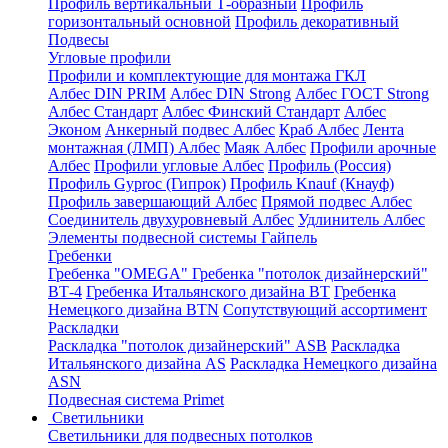
Профиль вертикальный Т-образный
Профиль
горизонтальный основной
Профиль декоративный
Подвесы
Угловые профили
Профили и комплектующие для монтажа ГКЛ
Албес DIN PRIM
Албес DIN Strong
Албес ГОСТ Strong
Албес Стандарт
Албес Финский Стандарт
Албес
Эконом
Анкерный подвес Албес
Краб Албес
Лента
монтажная (ЛМП) Албес
Маяк Албес
Профили арочные
Албес
Профили угловые Албес
Профиль (Россия)
Профиль Gyproc (Гипрок)
Профиль Knauf (Кнауф)
Профиль завершающий Албес
Прямой подвес Албес
Соединитель двухуровневый Албес
Удлинитель Албес
Элементы подвесной системы Гайпель
Гребенки
Гребенка "OMEGA"
Гребенка "потолок дизайнерский"
ВТ-4
Гребенка Итальянского дизайна BT
Гребенка
Немецкого дизайна ВТN
Сопутствующий ассортимент
Раскладки
Раскладка "потолок дизайнерский" ASB
Раскладка
Итальянского дизайна AS
Раскладка Немецкого дизайна
АSN
Подвесная система Primet
Светильники
Светильники для подвесных потолков