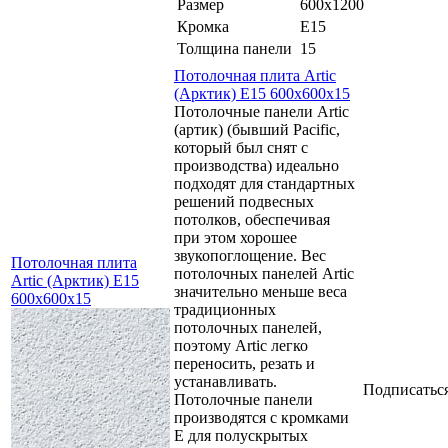
Размер
600x1200
Кромка
E15
Толщина панели
15
Потолочная плита Artic
(Арктик) E15 600x600x15
Потолочные панели Artic
(артик) (бывший Pacific,
который был снят с
производства) идеально
подходят для стандартных
решений подвесных
потолков, обеспечивая
при этом хорошее
звукопоглощение. Вес
Потолочная плита
потолочных панелей Artic
Artic (Арктик) E15
значительно меньше веса
600x600x15
традиционных
потолочных панелей,
поэтому Artic легко
переносить, резать и
устанавливать.
Подписатьс
Потолочные панели
производятся с кромками
Е для полускрытых