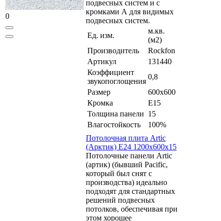
подвесных систем и с
кромками А для видимых
0
подвесных систем.
м.кв.
Ед. изм.
(м2)
Производитель
Rockfon
Артикул
131440
Коэффициент
0,8
звукопоглощения
Размер
600x600
Кромка
E15
Толщина панели
15
Влагостойкость
100%
Потолочная плита Artic
(Арктик) E24 1200x600x15
Потолочные панели Artic
(артик) (бывший Pacific,
который был снят с
производства) идеально
подходят для стандартных
решений подвесных
потолков, обеспечивая при
этом хорошее