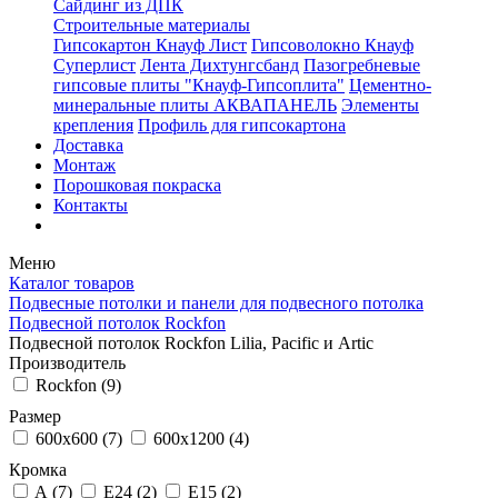
Сайдинг из ДПК
Строительные материалы
Гипсокартон Кнауф Лист
Гипсоволокно Кнауф
Суперлист
Лента Дихтунгсбанд
Пазогребневые
гипсовые плиты "Кнауф-Гипсоплита"
Цементно-
минеральные плиты АКВАПАНЕЛЬ
Элементы
крепления
Профиль для гипсокартона
Доставка
Монтаж
Порошковая покраска
Контакты
Меню
Каталог товаров
Подвесные потолки и панели для подвесного потолка
Подвесной потолок Rockfon
Подвесной потолок Rockfon Lilia, Pacific и Artic
Производитель
Rockfon (
9
)
Размер
600x600 (
7
)
600x1200 (
4
)
Кромка
A (
7
)
E24 (
2
)
E15 (
2
)