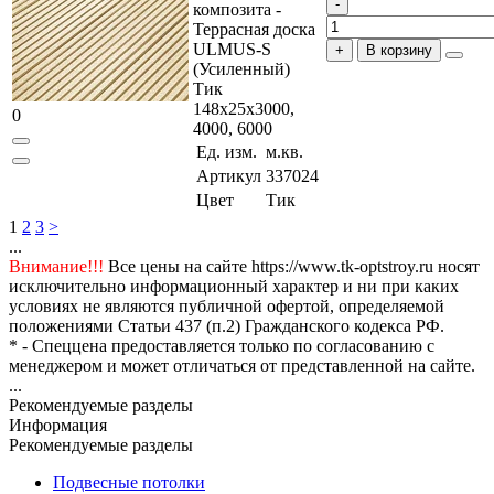
композита -
Террасная доска
ULMUS-S
В корзину
(Усиленный)
Тик
148x25x3000,
0
4000, 6000
Ед. изм.
м.кв.
Артикул
337024
Цвет
Тик
1
2
3
>
...
Внимание!!!
Все цены на сайте https://www.tk-optstroy.ru носят
исключительно информационный характер и ни при каких
условиях не являются публичной офертой, определяемой
положениями Статьи 437 (п.2) Гражданского кодекса РФ.
* - Спеццена предоставляется только по согласованию с
менеджером и может отличаться от представленной на сайте.
...
Рекомендуемые разделы
Информация
Рекомендуемые разделы
Подвесные потолки