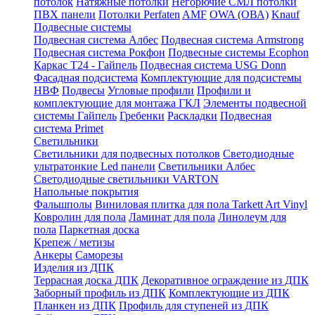
потолок
Натяжные потолки
Негорючие СМЛ потолки
ПВХ панели
Потолки Perfaten
AMF
OWA (ОВА)
Knauf
Подвесные системы
Подвесная система Албес
Подвесная система Armstrong
Подвесная система Рокфон
Подвесные системы Ecophon
Каркас Т24 - Гайпель
Подвесная система USG Donn
Фасадная подсистема
Комплектующие для подсистемы
НВФ
Подвесы
Угловые профили
Профили и
комплектующие для монтажа ГКЛ
Элементы подвесной
системы Гайпель
Гребенки
Раскладки
Подвесная
система Primet
Светильники
Светильники для подвесных потолков
Светодиодные
ультратонкие Led панели
Светильники Албес
Светодиодные светильники VARTON
Напольные покрытия
Фальшполы
Виниловая плитка для пола Tarkett Art Vinyl
Ковролин для пола
Ламинат для пола
Линолеум для
пола
Паркетная доска
Крепеж / метизы
Анкеры
Саморезы
Изделия из ДПК
Террасная доска ДПК
Декоративное ограждение из ДПК
Заборный профиль из ДПК
Комплектующие из ДПК
Планкен из ДПК
Профиль для ступеней из ДПК