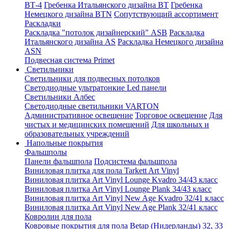
ВТ-4
Гребенка Итальянского дизайна BT
Гребенка
Немецкого дизайна ВТN
Сопутствующий ассортимент
Раскладки
Раскладка "потолок дизайнерский" ASB
Раскладка
Итальянского дизайна AS
Раскладка Немецкого дизайна
АSN
Подвесная система Primet
Светильники
Светильники для подвесных потолков
Светодиодные ультратонкие Led панели
Светильники Албес
Светодиодные светильники VARTON
Административное освещение
Торговое освещение
Для
чистых и медицинских помещений
Для школьных и
образовательных учреждений
Напольные покрытия
Фальшполы
Панели фальшпола
Подсистема фальшпола
Виниловая плитка для пола Tarkett Art Vinyl
Виниловая плитка Art Vinyl Lounge Kvadro 34/43 класс
Виниловая плитка Art Vinyl Lounge Plank 34/43 класс
Виниловая плитка Art Vinyl New Age Kvadro 32/41 класс
Виниловая плитка Art Vinyl New Age Plank 32/41 класс
Ковролин для пола
Ковровые покрытия для пола Betap (Нидерланды) 32, 33