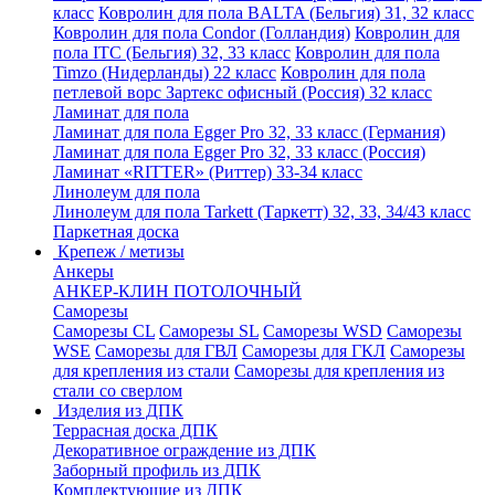
класс
Ковролин для пола BALTA (Бельгия) 31, 32 класс
Ковролин для пола Condor (Голландия)
Ковролин для
пола ITC (Бельгия) 32, 33 класс
Ковролин для пола
Timzo (Нидерланды) 22 класс
Ковролин для пола
петлевой ворс Зартекс офисный (Россия) 32 класс
Ламинат для пола
Ламинат для пола Egger Pro 32, 33 класс (Германия)
Ламинат для пола Egger Pro 32, 33 класс (Россия)
Ламинат «RITTER» (Риттер) 33-34 класс
Линолеум для пола
Линолеум для пола Tarkett (Таркетт) 32, 33, 34/43 класс
Паркетная доска
Крепеж / метизы
Анкеры
АНКЕР-КЛИН ПОТОЛОЧНЫЙ
Саморезы
Саморезы CL
Саморезы SL
Саморезы WSD
Саморезы
WSE
Саморезы для ГВЛ
Саморезы для ГКЛ
Саморезы
для крепления из стали
Саморезы для крепления из
стали со сверлом
Изделия из ДПК
Террасная доска ДПК
Декоративное ограждение из ДПК
Заборный профиль из ДПК
Комплектующие из ДПК