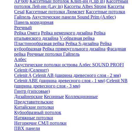
AP 600
Кассетный потолок Клип-ин (Clip in)
Кассетный
потолок Лей-ин (Lay in)
Кассеты Albes Strong
Кассеты
Cesal
Кассетные потолки Люмсвет
Кассетные потолки
Гайпель
Акустические панели Sound Prim (Албес)
Панель коридорная
Реечный
Рейка Омега
Рейка немецкого дизайна
Рейка
итальянского дизайна
V-образная рейка
Пластинообразная рейка
Рейка S-дизайна
Рейка
кубообразная
Рейка прямоугольного дизайна
Фасадная
рейка
Реечные потолки Гайпель
Албес
Акустические потолки острова Албес SOUND PROFI
Celenit (Селенит)
Celenit A
Celenit AB (ширина древесного слоя - 2 мм)
Celenit ABE (ширина древесного слоя - 1 мм)
Celenit NB
(ширина древесного слоя - 3 мм)
Гинтр (гипсовые)
Дизайнерские
Кесонные
Коллекционные
Представительские
Китайские потолки
Кубообразный потолок
Натяжные потолки
Негорючие СМЛ потолки
ПВХ панели