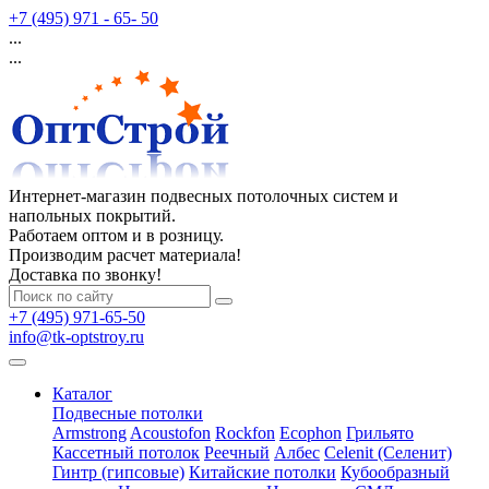
+7 (495) 971 - 65- 50
...
...
Интернет-магазин подвесных потолочных систем и
напольных покрытий.
Работаем оптом и в розницу.
Производим расчет материала!
Доставка по звонку!
+7 (495) 971-65-50
info@tk-optstroy.ru
Каталог
Подвесные потолки
Armstrong
Acoustofon
Rockfon
Ecophon
Грильято
Кассетный потолок
Реечный
Албес
Celenit (Селенит)
Гинтр (гипсовые)
Китайские потолки
Кубообразный