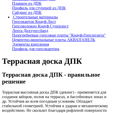
Планкен из ДПК
Профиль для ступеней из ДПК
Сайдинг из ДПК
Строительные материалы
Гипсокартон Кнауф Лист
Гипсоволокно Кнауф Суперлист
Лента Дихтунгсбанд
Пазогребневые гипсовые плиты "Кнауф-Гипсоплита"
Цементно-минеральные плиты АКВАПАНЕЛЬ
Элементы крепления
Профиль для гипсокартона
Террасная доска ДПК
Террасная доска ДПК - правильное
решение
Террасная массивная доска ДПК (декинг) - применяется для
создания заборов, полов на террасах, в бассейновых зонах и
др. Устойчив ко всем погодным условиям. Обладает
стабильной геометрией. Устойчив к ударам и механическому
воздействию. Не скользит благодаря рифленой поверхности