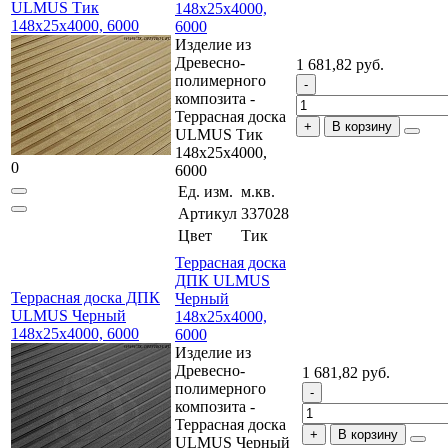
ULMUS Тик
148x25x4000,
148x25x4000, 6000
6000
Изделие из
Древесно-
1 681,82 руб.
полимерного
композита -
Террасная доска
В корзину
ULMUS Тик
148x25x4000,
0
6000
Ед. изм.
м.кв.
Артикул
337028
Цвет
Тик
Террасная доска
ДПК ULMUS
Террасная доска ДПК
Черный
ULMUS Черный
148x25x4000,
148x25x4000, 6000
6000
Изделие из
Древесно-
1 681,82 руб.
полимерного
композита -
Террасная доска
В корзину
ULMUS Черный