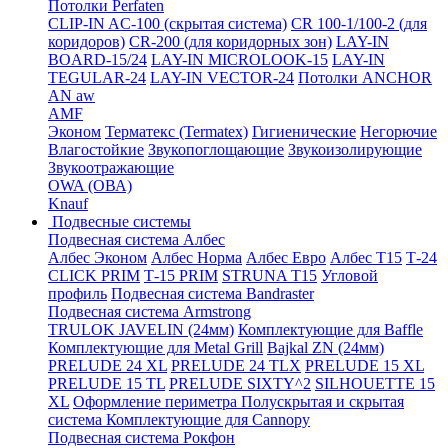
Потолки Perfaten
CLIP-IN AC-100 (скрытая система)
CR 100-1/100-2 (для
коридоров)
CR-200 (для коридорных зон)
LAY-IN
BOARD-15/24
LAY-IN MICROLOOK-15
LAY-IN
TEGULAR-24
LAY-IN VECTOR-24
Потолки ANCHOR
AN aw
AMF
Эконом
Терматекс (Termatex)
Гигиенические
Негорючие
Влагостойкие
Звукопоглощающие
Звукоизолирующие
Звукоотражающие
OWA (ОВА)
Knauf
Подвесные системы
Подвесная система Албес
Албес Эконом
Албес Норма
Албес Евро
Албес T15
Т-24
CLICK PRIM
Т-15 PRIM
STRUNA Т15
Угловой
профиль
Подвесная система Bandraster
Подвесная система Armstrong
TRULOK JAVELIN (24мм)
Комплектующие для Baffle
Комплектующие для Metal Grill
Bajkal ZN (24мм)
PRELUDE 24 XL
PRELUDE 24 TLX
PRELUDE 15 XL
PRELUDE 15 TL
PRELUDE SIXTY^2
SILHOUETTE 15
XL
Оформление периметра
Полускрытая и скрытая
система
Комплектующие для Cannopy
Подвесная система Рокфон