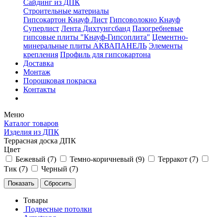
Сайдинг из ДПК
Строительные материалы
Гипсокартон Кнауф Лист
Гипсоволокно Кнауф
Суперлист
Лента Дихтунгсбанд
Пазогребневые
гипсовые плиты "Кнауф-Гипсоплита"
Цементно-
минеральные плиты АКВАПАНЕЛЬ
Элементы
крепления
Профиль для гипсокартона
Доставка
Монтаж
Порошковая покраска
Контакты
Меню
Каталог товаров
Изделия из ДПК
Террасная доска ДПК
Цвет
Бежевый (
7
)
Темно-коричневый (
9
)
Терракот (
7
)
Тик (
7
)
Черный (
7
)
Товары
Подвесные потолки