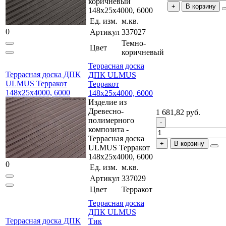
коричневый
В корзину
148x25x4000, 6000
Ед. изм.
м.кв.
0
Артикул
337027
Темно-
Цвет
коричневый
Террасная доска
Террасная доска ДПК
ДПК ULMUS
ULMUS Терракот
Терракот
148x25x4000, 6000
148x25x4000, 6000
Изделие из
Древесно-
1 681,82 руб.
полимерного
композита -
Террасная доска
В корзину
ULMUS Терракот
148x25x4000, 6000
0
Ед. изм.
м.кв.
Артикул
337029
Цвет
Терракот
Террасная доска
ДПК ULMUS
Террасная доска ДПК
Тик