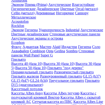
Armstrong
Эконом
Прима (Prima)
Акустические
Влагостойкие
Гигиенические
Дизайнерские
Цветные
Orcal (металл)
Cellio (металл)
Деревянные
Негорючие
Cannopy
Металлические
Acoustofon
Rockfon
Эконом
Гигиена
Ударопрочность
Industrial
Акустические
Цветные дизайнерские
Стеновые акустические панели
Акустические экраны и острова
Ecophon
Фокус
Адвантаж
Мастер
Alaid
Индастри
Гигиена
Соло
Аквафайер
Combison
Opta
Gedina
Sombra
Стеновые
панели Wall Panel
Super G
Грильято
Высота 40 (база 10)
Высота 30 (база 10)
Высота 30 (база
5)
Высота 50 (база 10)
Грильято "под дерево"
Пирамидальный грильято
Разноячеистый грильято
Грильято жалюзи
Разноуровневый грильято
GL15 (h37)
GL15 (h47)
GL24 (h34)
Треугольное грильято
Грильято
D15 (диагональное)
Кассетный потолок
Кассеты Albes борд
Кассеты Albes тегуляр
Кассеты с
полускрытой кромкой Вектор
Кассеты Albes с скрытой
кромкой AC
Сетчатая кассета из ПВС
Кассета Albes Line