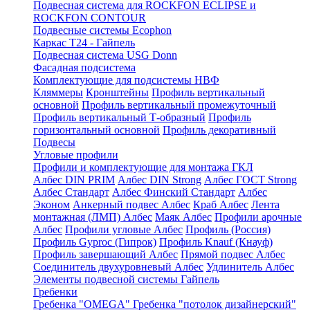
Подвесная система для ROCKFON ECLIPSE и
ROCKFON CONTOUR
Подвесные системы Ecophon
Каркас Т24 - Гайпель
Подвесная система USG Donn
Фасадная подсистема
Комплектующие для подсистемы НВФ
Кляммеры
Кронштейны
Профиль вертикальный
основной
Профиль вертикальный промежуточный
Профиль вертикальный Т-образный
Профиль
горизонтальный основной
Профиль декоративный
Подвесы
Угловые профили
Профили и комплектующие для монтажа ГКЛ
Албес DIN PRIM
Албес DIN Strong
Албес ГОСТ Strong
Албес Стандарт
Албес Финский Стандарт
Албес
Эконом
Анкерный подвес Албес
Краб Албес
Лента
монтажная (ЛМП) Албес
Маяк Албес
Профили арочные
Албес
Профили угловые Албес
Профиль (Россия)
Профиль Gyproc (Гипрок)
Профиль Knauf (Кнауф)
Профиль завершающий Албес
Прямой подвес Албес
Соединитель двухуровневый Албес
Удлинитель Албес
Элементы подвесной системы Гайпель
Гребенки
Гребенка "OMEGA"
Гребенка "потолок дизайнерский"