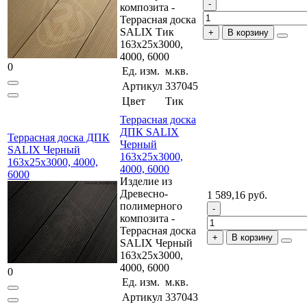
композита -
Террасная доска
SALIX Тик
В корзину
163x25x3000,
4000, 6000
0
Ед. изм.
м.кв.
Артикул
337045
Цвет
Тик
Террасная доска
ДПК SALIX
Террасная доска ДПК
Черный
SALIX Черный
163x25x3000,
163x25x3000, 4000,
4000, 6000
6000
Изделие из
Древесно-
1 589,16 руб.
полимерного
композита -
Террасная доска
В корзину
SALIX Черный
163x25x3000,
4000, 6000
0
Ед. изм.
м.кв.
Артикул
337043