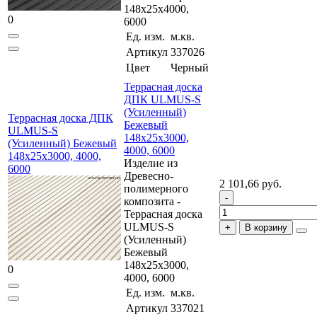
148x25x4000,
0
6000
Ед. изм.
м.кв.
Артикул
337026
Цвет
Черный
Террасная доска
ДПК ULMUS-S
(Усиленный)
Террасная доска ДПК
Бежевый
ULMUS-S
148x25x3000,
(Усиленный) Бежевый
4000, 6000
148x25x3000, 4000,
Изделие из
6000
Древесно-
2 101,66 руб.
полимерного
композита -
Террасная доска
ULMUS-S
В корзину
(Усиленный)
Бежевый
148x25x3000,
0
4000, 6000
Ед. изм.
м.кв.
Артикул
337021