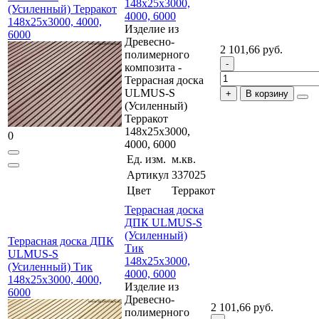
148x25x3000,
(Усиленный) Терракот
4000, 6000
148x25x3000, 4000,
Изделие из
6000
Древесно-
2 101,66 руб.
полимерного
композита -
Террасная доска
ULMUS-S
В корзину
(Усиленный)
Терракот
148x25x3000,
0
4000, 6000
Ед. изм.
м.кв.
Артикул
337025
Цвет
Терракот
Террасная доска
ДПК ULMUS-S
(Усиленный)
Террасная доска ДПК
Тик
ULMUS-S
148x25x3000,
(Усиленный) Тик
4000, 6000
148x25x3000, 4000,
Изделие из
6000
Древесно-
2 101,66 руб.
полимерного