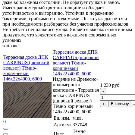
даже во влажном состоянии. Не образует сучков и заноз.
Имеет равномерный цвет по толщине и обладает
устойчивостью к выгоранию. Устойчив к поражению
бактериями, грибками и насекомыми. Легко укладывается и
при необходимости разбирается без участия профессионалов.
Не требует специального ухода. Является высокоэкологичным
продуктом, что является очень важным в современных
условиях.
sortpanel
Террасная доска ДПК
Террасная доска ДПК
CARPINUS (широкий
CARPINUS (широкий
вельвет) Тёмно-
вельвет) Тёмно-
коричневый
коричневый
146x22x4000, 6000
146x22x4000, 6000
Изделие из Древесно-
полимерного
1 230 руб.
композита - Террасная
доска CARPINUS
(широкий вельвет)
В корзину
Тёмно-коричневый
146x22x4000, 6000
Ед. изм.
м.кв.
0
Артикул
337048
Темно-
Цвет